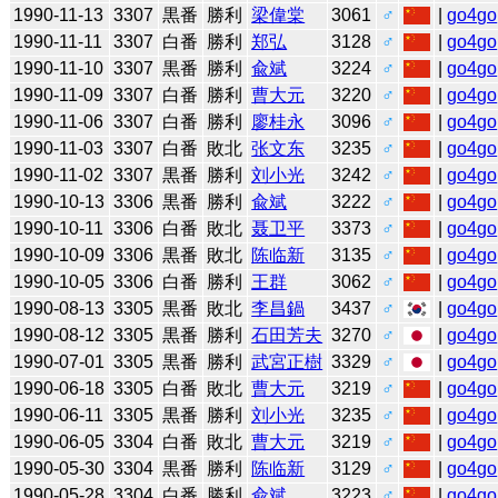
1990-11-13
3307
黒番
勝利
梁偉棠
3061
♂
|
go4go
1990-11-11
3307
白番
勝利
郑弘
3128
♂
|
go4go
1990-11-10
3307
黒番
勝利
兪斌
3224
♂
|
go4go
1990-11-09
3307
白番
勝利
曹大元
3220
♂
|
go4go
1990-11-06
3307
白番
勝利
廖桂永
3096
♂
|
go4go
1990-11-03
3307
白番
敗北
张文东
3235
♂
|
go4go
1990-11-02
3307
黒番
勝利
刘小光
3242
♂
|
go4go
1990-10-13
3306
黒番
勝利
兪斌
3222
♂
|
go4go
1990-10-11
3306
白番
敗北
聂卫平
3373
♂
|
go4go
1990-10-09
3306
黒番
敗北
陈临新
3135
♂
|
go4go
1990-10-05
3306
白番
勝利
王群
3062
♂
|
go4go
1990-08-13
3305
黒番
敗北
李昌鍋
3437
♂
|
go4go
1990-08-12
3305
黒番
勝利
石田芳夫
3270
♂
|
go4go
1990-07-01
3305
黒番
勝利
武宮正樹
3329
♂
|
go4go
1990-06-18
3305
白番
敗北
曹大元
3219
♂
|
go4go
1990-06-11
3305
黒番
勝利
刘小光
3235
♂
|
go4go
1990-06-05
3304
白番
敗北
曹大元
3219
♂
|
go4go
1990-05-30
3304
黒番
勝利
陈临新
3129
♂
|
go4go
1990-05-28
3304
白番
勝利
兪斌
3223
♂
|
go4go