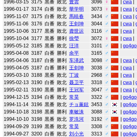
1996-03-15
3175
黒番
敗北
豊雲
3096
♀
|
cwa
|
1996-01-17
3174
白番
敗北
華学明
3073
♀
|
cwa
|
1995-11-07
3175
白番
敗北
馬暁春
3434
♂
|
cwa
|
1995-11-06
3176
白番
敗北
王剑坤
3044
♂
|
cwa
|
1995-10-06
3177
黒番
敗北
龚世运
3116
♂
|
cwa
|
1995-10-04
3177
黒番
勝利
徐瑩
3072
♀
|
cwa
|
1995-05-12
3185
黒番
敗北
汪洋
3101
♂
|
go4go
1995-04-08
3187
白番
勝利
余平
3165
♂
1995-04-06
3187
白番
勝利
车泽武
3098
♂
|
cwa
|
1995-04-05
3187
白番
勝利
王剑坤
3038
♂
|
cwa
|
1995-03-10
3188
黒番
敗北
丁波
2968
♂
|
cwa
|
1995-02-13
3190
白番
敗北
聂卫平
3318
♂
|
cwa
|
1995-02-11
3190
黒番
勝利
王冠军
3047
♂
|
cwa
|
1994-12-15
3194
白番
敗北
常昊
3322
♂
|
go4go
1994-11-14
3196
黒番
敗北
チョ薫鉉
3453
♂
|
go4go
1994-10-18
3198
黒番
勝利
車敏洙
3088
♂
|
go4go
1994-10-10
3198
黒番
敗北
罗洗河
3192
♂
|
go4go
1994-09-29
3199
黒番
敗北
常昊
3308
♂
|
go4go
1994-09-27
3200
白番
敗北
刘小光
3313
♂
|
go4go