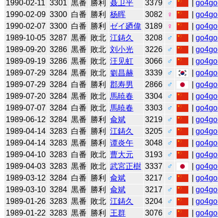
1990-02-11
3301
黒番
勝利
聂卫平
3379
♂
|
go4go
1990-02-09
3300
白番
勝利
杨晖
3082
♀
|
go4go
1990-02-07
3300
白番
勝利
ゼイ廼偉
3189
♀
|
go4go
1989-10-05
3287
黒番
敗北
江鋳久
3208
♂
|
go4go
1989-09-20
3286
黒番
敗北
刘小光
3226
♂
|
go4go
1989-09-19
3286
黒番
敗北
汪见虹
3066
♂
|
go4go
1989-07-29
3284
黒番
敗北
劉昌赫
3339
♂
|
go4go
1989-07-29
3284
白番
勝利
郡寿男
2866
♂
|
go4go
1989-07-20
3284
黒番
敗北
馬暁春
3304
♂
|
go4go
1989-07-07
3284
白番
敗北
馬暁春
3303
♂
|
go4go
1989-06-12
3284
黒番
勝利
兪斌
3219
♂
|
go4go
1989-04-14
3283
白番
勝利
江鋳久
3205
♂
|
go4go
1989-04-14
3283
黒番
勝利
谭炎午
3048
♂
|
go4go
1989-04-10
3283
白番
敗北
曹大元
3193
♂
|
go4go
1989-04-03
3283
黒番
敗北
武宮正樹
3337
♂
|
go4go
1989-03-12
3284
白番
勝利
兪斌
3217
♂
|
go4go
1989-03-10
3284
黒番
勝利
兪斌
3217
♂
|
go4go
1989-01-26
3283
黒番
敗北
江鋳久
3204
♂
|
go4go
1989-01-22
3283
黒番
勝利
王群
3076
♂
|
go4go