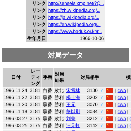
リンク
http://senseis.xmp.net/?Q...
リンク
https://zh.wikipedia.org/...
リンク
https://ja.wikipedia.org/...
リンク
https://en.wikipedia.org/...
リンク
https://www.baduk.or.kr/r...
生年月日
1966-10-06
対局データ
レー
対局
日付
ティ
手番
対局相手
棋
結果
ング
1996-11-24
3181
白番
敗北
宋雪林
3130
♂
|
cwa
|
1996-11-22
3181
黒番
勝利
楊士海
3202
♂
|
cwa
|
1996-11-20
3181
黒番
勝利
王元
3070
♂
|
cwa
|
1996-11-18
3181
黒番
勝利
華以剛
3084
♂
|
cwa
|
1996-03-27
3175
黒番
敗北
刘菁
3212
♂
|
cwa
|
1996-03-25
3175
白番
勝利
汪见虹
3142
♂
|
cwa
|