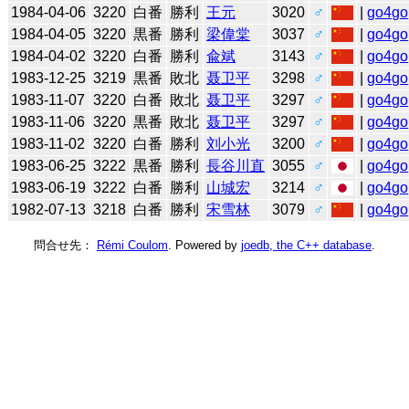
1984-04-06
3220
白番
勝利
王元
3020
♂
|
go4go
1984-04-05
3220
黒番
勝利
梁偉棠
3037
♂
|
go4go
1984-04-02
3220
白番
勝利
兪斌
3143
♂
|
go4go
1983-12-25
3219
黒番
敗北
聂卫平
3298
♂
|
go4go
1983-11-07
3220
白番
敗北
聂卫平
3297
♂
|
go4go
1983-11-06
3220
黒番
敗北
聂卫平
3297
♂
|
go4go
1983-11-02
3220
白番
勝利
刘小光
3200
♂
|
go4go
1983-06-25
3222
黒番
勝利
長谷川直
3055
♂
|
go4go
1983-06-19
3222
白番
勝利
山城宏
3214
♂
|
go4go
1982-07-13
3218
白番
勝利
宋雪林
3079
♂
|
go4go
問合せ先：
Rémi Coulom
. Powered by
joedb, the C++ database
.