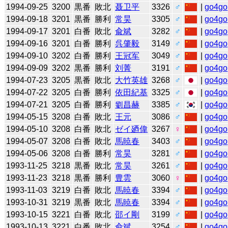
1994-09-25
3200
黒番
敗北
聂卫平
3326
♂
|
go4go
1994-09-18
3201
黒番
勝利
常昊
3305
♂
|
go4go
1994-09-17
3201
白番
敗北
兪斌
3282
♂
|
go4go
1994-09-16
3201
白番
勝利
呉肇毅
3149
♂
|
go4go
1994-09-10
3202
白番
勝利
王冠军
3049
♂
|
go4go
1994-09-09
3202
黒番
勝利
刘菁
3191
♂
|
go4go
1994-07-23
3205
黒番
敗北
大竹英雄
3268
♂
|
go4go
1994-07-22
3205
白番
勝利
依田紀基
3325
♂
|
go4go
1994-07-21
3205
白番
勝利
劉昌赫
3385
♂
|
go4go
1994-05-15
3208
白番
敗北
王元
3086
♂
|
go4go
1994-05-10
3208
白番
敗北
ゼイ廼偉
3267
♀
|
go4go
1994-05-07
3208
白番
敗北
馬暁春
3403
♂
|
go4go
1994-05-06
3208
白番
勝利
常昊
3281
♂
|
go4go
1993-11-25
3218
黒番
敗北
常昊
3261
♂
|
go4go
1993-11-23
3218
黒番
勝利
豊雲
3060
♀
|
go4go
1993-11-03
3219
白番
敗北
馬暁春
3394
♂
|
go4go
1993-10-31
3219
黒番
敗北
馬暁春
3394
♂
|
go4go
1993-10-15
3221
白番
敗北
邵イ剛
3199
♂
|
go4go
1993-10-13
3221
白番
敗北
兪斌
3254
♂
|
go4go