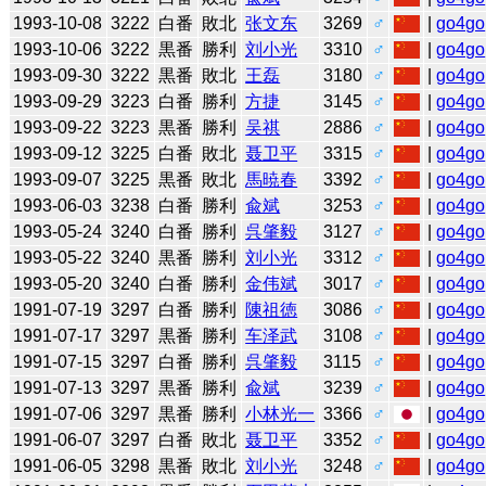
1993-10-08
3222
白番
敗北
张文东
3269
♂
|
go4go
1993-10-06
3222
黒番
勝利
刘小光
3310
♂
|
go4go
1993-09-30
3222
黒番
敗北
王磊
3180
♂
|
go4go
1993-09-29
3223
白番
勝利
方捷
3145
♂
|
go4go
1993-09-22
3223
黒番
勝利
吴祺
2886
♂
|
go4go
1993-09-12
3225
白番
敗北
聂卫平
3315
♂
|
go4go
1993-09-07
3225
黒番
敗北
馬暁春
3392
♂
|
go4go
1993-06-03
3238
白番
勝利
兪斌
3253
♂
|
go4go
1993-05-24
3240
白番
勝利
呉肇毅
3127
♂
|
go4go
1993-05-22
3240
黒番
勝利
刘小光
3312
♂
|
go4go
1993-05-20
3240
白番
勝利
金伟斌
3017
♂
|
go4go
1991-07-19
3297
白番
勝利
陳祖徳
3086
♂
|
go4go
1991-07-17
3297
黒番
勝利
车泽武
3108
♂
|
go4go
1991-07-15
3297
白番
勝利
呉肇毅
3115
♂
|
go4go
1991-07-13
3297
黒番
勝利
兪斌
3239
♂
|
go4go
1991-07-06
3297
黒番
勝利
小林光一
3366
♂
|
go4go
1991-06-07
3297
白番
敗北
聂卫平
3352
♂
|
go4go
1991-06-05
3298
黒番
敗北
刘小光
3248
♂
|
go4go