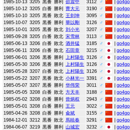
1985-10-13
3205
黒番
勝利
邵震中
3112
♂
|
go4go
1985-10-12
3205
白番
勝利
曹大元
3190
♂
|
go4go
1985-10-10
3205
黒番
敗北
王剑坤
3095
♂
|
go4go
1985-10-07
3205
黒番
勝利
華以剛
3126
♂
|
go4go
1985-10-01
3205
黒番
敗北
刘小光
3207
♂
|
go4go
1985-09-28
3205
白番
敗北
宋雪林
3113
♂
|
go4go
1985-06-13
3206
白番
敗北
酒井猛
3185
♂
|
go4go
1985-06-11
3206
白番
敗北
石田章
3215
♂
|
go4go
1985-06-01
3206
黒番
勝利
上村陽生
3126
♂
|
go4go
1985-05-30
3206
黒番
勝利
上村陽生
3126
♂
|
go4go
1985-05-28
3207
白番
敗北
上村陽生
3126
♂
|
go4go
1985-05-22
3207
黒番
敗北
小林光一
3391
♂
|
go4go
1985-05-07
3207
黒番
勝利
华伟荣
3011
♂
|
go4go
1985-05-05
3208
白番
敗北
方天丰
3188
♂
|
go4go
1985-05-02
3208
白番
勝利
曾炳权
2943
♂
|
go4go
1985-05-01
3208
白番
勝利
王元
3022
♂
|
go4go
1985-04-26
3208
白番
勝利
兪斌
3155
♂
|
go4go
1984-12-01
3212
黒番
敗北
馬暁春
3291
♂
|
go4go
1984-06-07
3219
黒番
勝利
山城宏
3232
♂
|
go4go