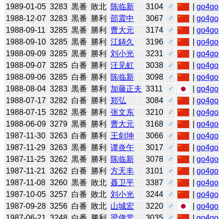
1989-01-05
3283
黒番
敗北
陈临新
3104
♂
|
go4go
1988-12-07
3283
黒番
勝利
邵震中
3067
♂
|
go4go
1988-09-11
3285
黒番
勝利
曹大元
3174
♂
|
go4go
1988-09-10
3285
黒番
勝利
江鋳久
3196
♂
|
go4go
1988-09-09
3285
黒番
勝利
刘小光
3231
♂
|
go4go
1988-09-07
3285
白番
勝利
汪见虹
3038
♂
|
go4go
1988-09-06
3285
白番
勝利
陈临新
3098
♂
|
go4go
1988-08-04
3283
黒番
勝利
加藤正夫
3311
♂
|
go4go
1988-07-17
3282
白番
勝利
郑弘
3084
♂
|
go4go
1988-07-15
3282
黒番
勝利
张文东
3210
♂
|
go4go
1988-06-09
3279
黒番
勝利
曹大元
3168
♂
|
go4go
1987-11-30
3263
白番
勝利
王剑坤
3066
♂
|
go4go
1987-11-29
3263
黒番
勝利
谭炎午
3017
♂
|
go4go
1987-11-25
3262
黒番
勝利
陈临新
3078
♂
|
go4go
1987-11-21
3262
白番
勝利
方天丰
3101
♂
|
go4go
1987-11-08
3260
黒番
敗北
聂卫平
3387
♂
|
go4go
1987-10-05
3257
白番
敗北
刘小光
3244
♂
|
go4go
1987-09-28
3256
白番
敗北
山城宏
3220
♂
|
go4go
1987-06-21
3248
白番
勝利
梁偉棠
3035
♂
|
go4go