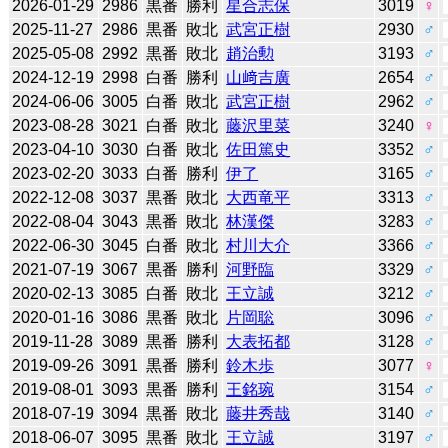
2026-01-29
2986
黒番
勝利
星合志保
3019
♀
2025-11-27
2986
黒番
敗北
武宮正樹
2930
♂
2025-05-08
2992
黒番
敗北
趙治勲
3193
♂
2024-12-19
2998
白番
勝利
山﨑吉廣
2654
♂
2024-06-06
3005
白番
敗北
武宮正樹
2962
♂
2023-08-28
3021
白番
敗北
藤沢里菜
3240
♀
2023-04-10
3030
白番
敗北
佐田篤史
3352
♂
2023-02-20
3033
白番
勝利
伊了
3165
♂
2022-12-08
3037
黒番
敗北
大西竜平
3313
♂
2022-08-04
3043
黒番
敗北
林漢傑
3283
♂
2022-06-30
3045
白番
敗北
村川大介
3366
♂
2021-07-19
3067
黒番
勝利
河野臨
3329
♂
2020-02-13
3085
白番
敗北
王立誠
3212
♂
2020-01-16
3086
黒番
敗北
片岡聡
3096
♂
2019-11-28
3089
黒番
勝利
大表拓都
3128
♂
2019-09-26
3091
黒番
勝利
鈴木歩
3077
♀
2019-08-01
3093
黒番
勝利
王銘琬
3154
♂
2018-07-19
3094
黒番
敗北
藤井秀哉
3140
♂
2018-06-07
3095
黒番
敗北
王立誠
3197
♂