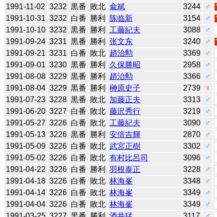
1991-11-02
3232
黒番
敗北
兪斌
3244
♂
1991-10-31
3232
白番
勝利
陈临新
3154
♂
1991-10-10
3232
黒番
勝利
工藤紀夫
3088
♂
1991-09-24
3231
黒番
勝利
张文东
3240
♂
1991-09-21
3231
白番
敗北
趙治勲
3369
♂
1991-09-01
3230
黒番
勝利
久保勝昭
2958
♂
1991-08-08
3229
黒番
勝利
趙治勲
3366
♂
1991-08-04
3229
黒番
勝利
榊原史子
2739
♀
1991-07-23
3228
黒番
敗北
加藤正夫
3313
♂
1991-06-20
3227
白番
敗北
藤沢秀行
3219
♂
1991-05-27
3226
白番
敗北
工藤紀夫
3090
♂
1991-05-13
3226
黒番
勝利
安倍吉輝
2870
♂
1991-05-09
3226
白番
敗北
武宮正樹
3302
♂
1991-05-02
3226
白番
敗北
有村比呂司
3096
♂
1991-04-22
3226
白番
勝利
羽根泰正
3228
♂
1991-04-18
3226
白番
敗北
林海峯
3348
♂
1991-04-14
3226
白番
敗北
林海峯
3349
♂
1991-04-04
3226
白番
敗北
林海峯
3349
♂
1991-03-25
3227
黒番
勝利
酒井猛
3117
♂