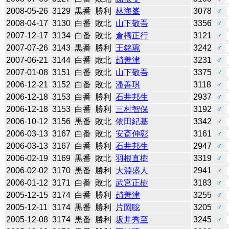
2008-05-26
3129
黒番
勝利
林海峯
3078
♂
2008-04-17
3130
白番
敗北
山下敬吾
3356
♂
2007-12-17
3134
白番
敗北
倉橋正行
3121
♂
2007-07-26
3143
黒番
勝利
王銘琬
3242
♂
2007-06-21
3144
白番
敗北
趙善津
3231
♂
2007-01-08
3151
白番
敗北
山下敬吾
3375
♂
2006-12-21
3152
白番
敗北
潘善琪
3118
♂
2006-12-18
3153
白番
勝利
石井邦生
2937
♂
2006-12-18
3153
白番
勝利
三村智保
3192
♂
2006-10-12
3156
黒番
敗北
依田紀基
3342
♂
2006-03-13
3167
白番
敗北
安斎伸彰
3161
♂
2006-03-13
3167
白番
勝利
石井邦生
2947
♂
2006-02-19
3169
黒番
敗北
羽根直樹
3319
♂
2006-02-02
3170
黒番
勝利
大淵盛人
2941
♂
2006-01-12
3171
白番
敗北
武宮正樹
3183
♂
2005-12-15
3174
白番
勝利
趙善津
3255
♂
2005-12-11
3174
黒番
勝利
片岡聡
3205
♂
2005-12-08
3174
黒番
勝利
坂井秀至
3245
♂