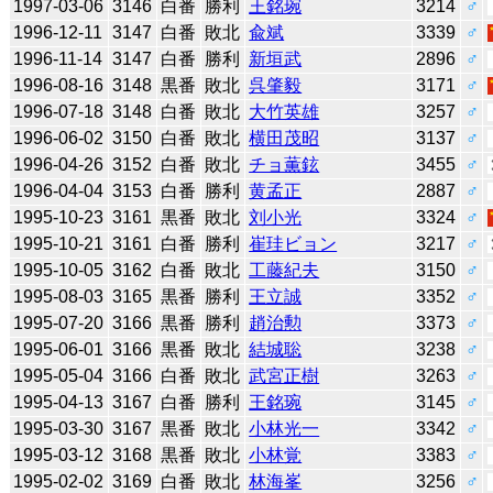
1997-03-06
3146
白番
勝利
王銘琬
3214
♂
1996-12-11
3147
白番
敗北
兪斌
3339
♂
1996-11-14
3147
白番
勝利
新垣武
2896
♂
1996-08-16
3148
黒番
敗北
呉肇毅
3171
♂
1996-07-18
3148
白番
敗北
大竹英雄
3257
♂
1996-06-02
3150
白番
敗北
横田茂昭
3137
♂
1996-04-26
3152
白番
敗北
チョ薫鉉
3455
♂
1996-04-04
3153
白番
勝利
黄孟正
2887
♂
1995-10-23
3161
黒番
敗北
刘小光
3324
♂
1995-10-21
3161
白番
勝利
崔珪ビョン
3217
♂
1995-10-05
3162
白番
敗北
工藤紀夫
3150
♂
1995-08-03
3165
黒番
勝利
王立誠
3352
♂
1995-07-20
3166
黒番
勝利
趙治勲
3373
♂
1995-06-01
3166
黒番
敗北
結城聡
3238
♂
1995-05-04
3166
白番
敗北
武宮正樹
3263
♂
1995-04-13
3167
白番
勝利
王銘琬
3145
♂
1995-03-30
3167
黒番
敗北
小林光一
3342
♂
1995-03-12
3168
黒番
敗北
小林覚
3383
♂
1995-02-02
3169
白番
敗北
林海峯
3256
♂