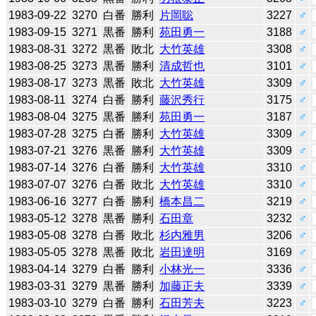
1983-09-22
3270
白番
勝利
片岡聡
3227
♂
1983-09-15
3271
黒番
勝利
苑田勇一
3188
♂
1983-08-31
3272
黒番
敗北
大竹英雄
3308
♂
1983-08-25
3273
黒番
勝利
清成哲也
3101
♂
1983-08-17
3273
黒番
敗北
大竹英雄
3309
♂
1983-08-11
3274
白番
勝利
藤沢秀行
3175
♂
1983-08-04
3275
黒番
勝利
苑田勇一
3187
♂
1983-07-28
3275
白番
勝利
大竹英雄
3309
♂
1983-07-21
3276
黒番
勝利
大竹英雄
3309
♂
1983-07-14
3276
白番
勝利
大竹英雄
3310
♂
1983-07-07
3276
白番
敗北
大竹英雄
3310
♂
1983-06-16
3277
白番
勝利
橋本昌二
3219
♂
1983-05-12
3278
黒番
勝利
石田章
3232
♂
1983-05-08
3278
白番
敗北
杉内雅男
3206
♂
1983-05-05
3278
黒番
敗北
岩田達明
3169
♂
1983-04-14
3279
白番
勝利
小林光一
3336
♂
1983-03-31
3279
黒番
勝利
加藤正夫
3339
♂
1983-03-10
3279
白番
勝利
石田芳夫
3223
♂