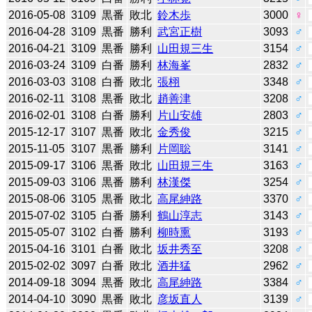
2016-05-08
3109
黒番
敗北
鈴木歩
3000
♀
2016-04-28
3109
黒番
勝利
武宮正樹
3093
♂
2016-04-21
3109
黒番
勝利
山田規三生
3154
♂
2016-03-24
3109
白番
勝利
林海峯
2832
♂
2016-03-03
3108
白番
敗北
張栩
3348
♂
2016-02-11
3108
黒番
敗北
趙善津
3208
♂
2016-02-01
3108
白番
勝利
片山安雄
2803
♂
2015-12-17
3107
黒番
敗北
金秀俊
3215
♂
2015-11-05
3107
黒番
勝利
片岡聡
3141
♂
2015-09-17
3106
黒番
敗北
山田規三生
3163
♂
2015-09-03
3106
黒番
勝利
林漢傑
3254
♂
2015-08-06
3105
黒番
敗北
高尾紳路
3370
♂
2015-07-02
3105
白番
勝利
鶴山淳志
3143
♂
2015-05-07
3102
白番
勝利
柳時熏
3193
♂
2015-04-16
3101
白番
敗北
坂井秀至
3208
♂
2015-02-02
3097
白番
敗北
酒井猛
2962
♂
2014-09-18
3094
黒番
敗北
高尾紳路
3384
♂
2014-04-10
3090
黒番
敗北
彦坂直人
3139
♂