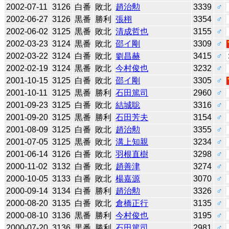
2002-07-11
3126
白番
敗北
趙治勲
3339
♂
2002-06-27
3126
黒番
勝利
張栩
3354
♂
2002-06-02
3125
黒番
敗北
清成哲也
3155
♂
2002-03-23
3124
黒番
敗北
邵イ剛
3309
♂
2002-03-22
3124
白番
敗北
劉昌赫
3415
♂
2002-02-19
3124
黒番
敗北
今村俊也
3232
♂
2001-10-15
3125
白番
敗北
邵イ剛
3305
♂
2001-10-11
3125
黒番
勝利
石田篤司
2960
♂
2001-09-23
3125
白番
敗北
結城聡
3316
♂
2001-09-20
3125
黒番
勝利
石田芳夫
3154
♂
2001-08-09
3125
白番
敗北
趙治勲
3355
♂
2001-07-05
3125
黒番
敗北
溝上知親
3234
♂
2001-06-14
3126
白番
敗北
羽根直樹
3298
♂
2000-11-02
3132
白番
敗北
趙善津
3274
♂
2000-10-05
3133
白番
敗北
楊嘉源
3070
♂
2000-09-14
3134
白番
勝利
趙治勲
3326
♂
2000-08-20
3135
白番
敗北
倉橋正行
3135
♂
2000-08-10
3136
黒番
勝利
今村俊也
3195
♂
2000-07-20
3136
黒番
勝利
石田篤司
2981
♂