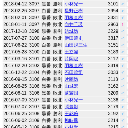
2018-04-12
3097
黒番
勝利
小林光一
3101
♂
2018-02-26
3097
白番
勝利
星野正樹
2954
♂
2018-02-01
3097
黒番
敗北
羽根直樹
3331
♂
2018-01-11
3097
白番
敗北
向井千瑛
2963
♀
2017-12-18
3098
黒番
勝利
結城聡
3229
♂
2017-07-27
3100
白番
敗北
伊田篤史
3317
♂
2017-06-22
3100
白番
勝利
山田規三生
3151
♂
2017-05-28
3100
白番
敗北
王立誠
3189
♂
2017-03-16
3101
白番
敗北
片岡聡
3112
♂
2017-02-20
3102
黒番
敗北
羽根直樹
3319
♂
2016-12-22
3104
白番
勝利
石田篤司
3033
♂
2016-09-15
3106
白番
勝利
片岡聡
3113
♂
2016-08-25
3106
黒番
敗北
山城宏
3162
♂
2016-08-11
3106
黒番
敗北
蘇耀国
3209
♂
2016-07-09
3107
黒番
敗北
小林光一
3136
♂
2016-07-07
3107
黒番
敗北
張豊猷
3179
♂
2016-06-25
3108
黒番
勝利
王銘琬
3192
♂
2016-06-02
3109
白番
勝利
柳時熏
3214
♂
2016-05-12
3109
白番
勝利
小林覚
3215
♂