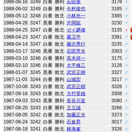
1988-06-16
3249
白番
勝利
石田章
3178
♂
1988-06-02
3249
白番
勝利
今村俊也
3185
♂
1988-05-12
3248
白番
敗北
小林光一
3385
♂
1988-04-28
3247
黒番
勝利
片岡聡
3230
♂
1988-04-25
3247
白番
敗北
ゼイ廼偉
3135
♀
1988-04-23
3247
白番
敗北
聂卫平
3391
♂
1988-04-14
3247
白番
敗北
藤沢秀行
3235
♂
1988-03-17
3246
黒番
敗北
石田芳夫
3303
♂
1988-03-10
3246
白番
勝利
高木祥一
3175
♂
1988-02-10
3246
白番
勝利
大平修三
3128
♂
1988-01-07
3245
黒番
敗北
武宮正樹
3327
♂
1987-11-05
3244
白番
勝利
山城宏
3217
♂
1987-10-08
3243
白番
敗北
武宮正樹
3326
♂
1987-09-16
3243
白番
敗北
大竹英雄
3308
♂
1987-09-03
3243
黒番
勝利
長谷川直
3080
♂
1987-08-20
3243
白番
勝利
王立誠
3266
♂
1987-08-05
3242
白番
敗北
加藤正夫
3373
♂
1987-06-24
3242
白番
勝利
石倉昇
3017
♂
1987-06-18
3241
白番
敗北
林海峯
3326
♂