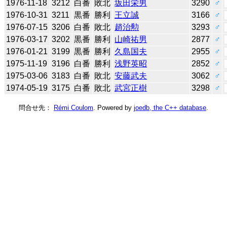
1976-11-18
3212
白番
敗北
坂田栄男
3290
♂
1976-10-31
3211
黒番
勝利
王立誠
3166
♂
1976-07-15
3206
白番
敗北
趙治勲
3293
♂
1976-03-17
3202
黒番
勝利
山崎祐男
2877
♂
1976-01-21
3199
黒番
勝利
久島国夫
2955
♂
1975-11-19
3196
白番
勝利
浅野英昭
2852
♂
1975-03-06
3183
白番
敗北
安藤武夫
3062
♂
1974-05-19
3175
白番
敗北
武宮正樹
3298
♂
問合せ先：
Rémi Coulom
. Powered by
joedb, the C++ database
.