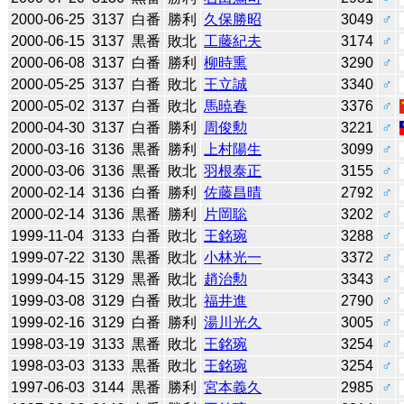
2000-06-25
3137
白番
勝利
久保勝昭
3049
♂
2000-06-15
3137
黒番
敗北
工藤紀夫
3174
♂
2000-06-08
3137
白番
勝利
柳時熏
3290
♂
2000-05-25
3137
白番
敗北
王立誠
3340
♂
2000-05-02
3137
白番
敗北
馬暁春
3376
♂
2000-04-30
3137
白番
勝利
周俊勲
3221
♂
2000-03-16
3136
黒番
勝利
上村陽生
3099
♂
2000-03-06
3136
黒番
敗北
羽根泰正
3155
♂
2000-02-14
3136
白番
勝利
佐藤昌晴
2792
♂
2000-02-14
3136
黒番
勝利
片岡聡
3202
♂
1999-11-04
3133
白番
敗北
王銘琬
3288
♂
1999-07-22
3130
黒番
敗北
小林光一
3372
♂
1999-04-15
3129
黒番
敗北
趙治勲
3343
♂
1999-03-08
3129
白番
敗北
福井進
2790
♂
1999-02-16
3129
白番
勝利
湯川光久
3005
♂
1998-03-19
3133
黒番
敗北
王銘琬
3254
♂
1998-03-03
3133
黒番
敗北
王銘琬
3254
♂
1997-06-03
3144
黒番
勝利
宮本義久
2985
♂