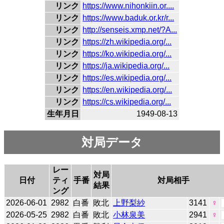
リンク
https://www.nihonkiin.or....
リンク
https://www.baduk.or.kr/r...
リンク
http://senseis.xmp.net/?A...
リンク
https://zh.wikipedia.org/...
リンク
https://ko.wikipedia.org/...
リンク
https://ja.wikipedia.org/...
リンク
https://es.wikipedia.org/...
リンク
https://en.wikipedia.org/...
リンク
https://cs.wikipedia.org/...
生年月日
1949-08-13
対局データ
レー
対局
日付
ティ
手番
対局相手
結果
ング
2026-06-01
2982
白番
敗北
上野梨紗
3141
♀
2026-05-25
2982
白番
敗北
小林泉美
2941
♀