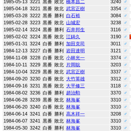
1985-05-13
3221
黒番
敗北
橋本昌二
3240
♂
1985-04-18
3221
黒番
敗北
武宮正樹
3354
♂
1985-03-28
3222
黒番
勝利
白石裕
3084
♂
1985-02-28
3223
黒番
敗北
山城宏
3238
♂
1985-02-14
3224
黒番
勝利
石井邦生
3116
♂
1985-02-02
3224
黒番
敗北
江鋳久
3190
♂
1985-01-31
3224
白番
勝利
加田克司
3011
♂
1984-12-13
3227
白番
勝利
岩田達明
3121
♂
1984-11-08
3228
白番
敗北
小林光一
3374
♂
1984-10-11
3229
黒番
敗北
片岡聡
3203
♂
1984-10-04
3229
黒番
敗北
武宮正樹
3337
♂
1984-09-20
3230
白番
敗北
大竹英雄
3312
♂
1984-09-16
3231
黒番
敗北
大平修三
3118
♂
1984-08-02
3236
白番
勝利
趙治勲
3370
♂
1984-06-28
3239
黒番
敗北
林海峯
3310
♂
1984-06-20
3240
白番
敗北
林海峯
3310
♂
1984-06-14
3241
白番
勝利
高木祥一
3208
♂
1984-06-07
3241
黒番
敗北
林海峯
3310
♂
1984-05-30
3242
白番
勝利
林海峯
3310
♂