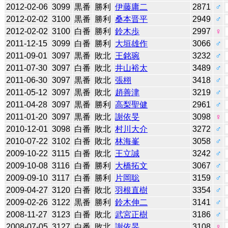
2012-02-06
3099
黒番
勝利
伊藤庸二
2871
♂
2012-02-02
3100
黒番
勝利
桑本晋平
2949
♂
2012-02-02
3100
白番
勝利
鈴木歩
2997
♀
2011-12-15
3099
白番
勝利
大垣雄作
3066
♂
2011-09-01
3097
黒番
敗北
王銘琬
3232
♂
2011-07-30
3097
白番
敗北
井山裕太
3489
♂
2011-06-30
3097
黒番
敗北
張栩
3418
♂
2011-05-12
3097
黒番
敗北
趙善津
3219
♂
2011-04-28
3097
黒番
勝利
高梨聖健
2961
♂
2011-01-20
3097
黒番
敗北
謝依旻
3098
♀
2010-12-01
3098
白番
敗北
村川大介
3272
♂
2010-07-22
3102
白番
敗北
林海峯
3058
♂
2009-10-22
3115
白番
敗北
王立誠
3242
♂
2009-10-08
3116
白番
勝利
大橋拓文
3067
♂
2009-09-10
3117
白番
勝利
片岡聡
3159
♂
2009-04-27
3120
白番
敗北
羽根直樹
3354
♂
2009-02-26
3122
黒番
勝利
鈴木伸二
3141
♂
2008-11-27
3123
白番
敗北
武宮正樹
3186
♂
2008-07-05
3127
白番
敗北
謝依旻
3108
♀