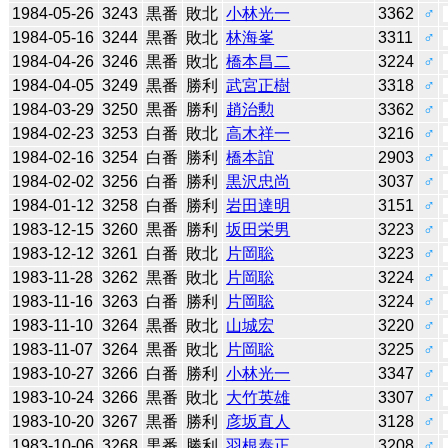
1984-05-26
3243
黒番
敗北
小林光一
3362
♂
1984-05-16
3244
黒番
敗北
林海峯
3311
♂
1984-04-26
3246
黒番
敗北
橋本昌二
3224
♂
1984-04-05
3249
黒番
勝利
武宮正樹
3318
♂
1984-03-29
3250
黒番
勝利
趙治勲
3362
♂
1984-02-23
3253
白番
敗北
高木祥一
3216
♂
1984-02-16
3254
白番
勝利
橋本誼
2903
♂
1984-02-02
3256
白番
勝利
黒沢忠尚
3037
♂
1984-01-12
3258
白番
勝利
岩田達明
3151
♂
1983-12-15
3260
黒番
勝利
坂田栄男
3223
♂
1983-12-12
3261
白番
敗北
片岡聡
3223
♂
1983-11-28
3262
黒番
敗北
片岡聡
3224
♂
1983-11-16
3263
白番
勝利
片岡聡
3224
♂
1983-11-10
3264
黒番
敗北
山城宏
3220
♂
1983-11-07
3264
黒番
敗北
片岡聡
3225
♂
1983-10-27
3266
白番
勝利
小林光一
3347
♂
1983-10-24
3266
黒番
敗北
大竹英雄
3307
♂
1983-10-20
3267
黒番
勝利
彦坂直人
3128
♂
1983-10-06
3268
黒番
勝利
羽根泰正
3208
♂