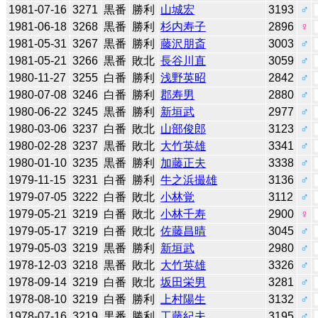
1981-07-16
3271
黒番
勝利
山城宏
3193
♂
1981-06-18
3268
黒番
勝利
杉内寿子
2896
♀
1981-05-31
3267
黒番
勝利
藤沢朋斎
3003
♂
1981-05-21
3266
黒番
敗北
長谷川直
3059
♂
1980-11-27
3255
白番
勝利
浅野英昭
2842
♂
1980-07-08
3246
白番
勝利
郡寿男
2880
♂
1980-06-22
3245
黒番
勝利
新垣武
2977
♂
1980-03-06
3237
白番
敗北
山部俊郎
3123
♂
1980-02-28
3237
黒番
敗北
大竹英雄
3341
♂
1980-01-10
3235
黒番
勝利
加藤正夫
3338
♂
1979-11-15
3231
白番
勝利
牛之浜撮雄
3136
♂
1979-07-05
3222
白番
敗北
小林覚
3112
♂
1979-05-21
3219
白番
敗北
小林千寿
2900
♀
1979-05-17
3219
白番
敗北
佐藤昌晴
3045
♂
1979-05-03
3219
黒番
勝利
新垣武
2980
♂
1978-12-03
3218
黒番
敗北
大竹英雄
3326
♂
1978-09-14
3219
白番
敗北
坂田栄男
3281
♂
1978-08-10
3219
白番
勝利
上村陽生
3132
♂
1978-07-16
3219
黒番
勝利
工藤紀夫
3195
♂