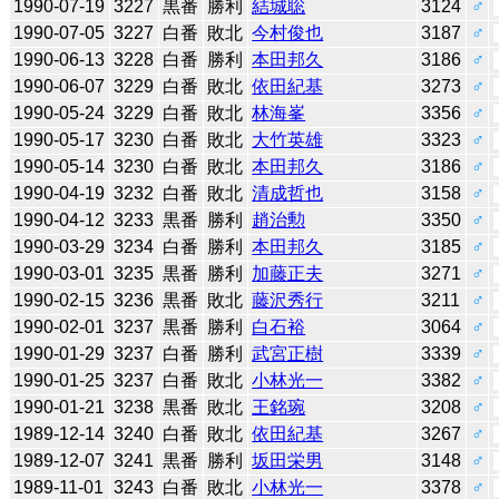
1990-07-19
3227
黒番
勝利
結城聡
3124
♂
1990-07-05
3227
白番
敗北
今村俊也
3187
♂
1990-06-13
3228
白番
勝利
本田邦久
3186
♂
1990-06-07
3229
白番
敗北
依田紀基
3273
♂
1990-05-24
3229
白番
敗北
林海峯
3356
♂
1990-05-17
3230
白番
敗北
大竹英雄
3323
♂
1990-05-14
3230
白番
敗北
本田邦久
3186
♂
1990-04-19
3232
白番
敗北
清成哲也
3158
♂
1990-04-12
3233
黒番
勝利
趙治勲
3350
♂
1990-03-29
3234
白番
勝利
本田邦久
3185
♂
1990-03-01
3235
黒番
勝利
加藤正夫
3271
♂
1990-02-15
3236
黒番
敗北
藤沢秀行
3211
♂
1990-02-01
3237
黒番
勝利
白石裕
3064
♂
1990-01-29
3237
白番
勝利
武宮正樹
3339
♂
1990-01-25
3237
白番
敗北
小林光一
3382
♂
1990-01-21
3238
黒番
敗北
王銘琬
3208
♂
1989-12-14
3240
白番
敗北
依田紀基
3267
♂
1989-12-07
3241
黒番
勝利
坂田栄男
3148
♂
1989-11-01
3243
白番
敗北
小林光一
3378
♂