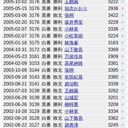
2005-10-02
3176
黒番
勝利
王銘琬
3222
♂
2005-05-15
3176
黒番
勝利
知念かおり
2936
♀
2005-03-06
3176
黒番
敗北
張栩
3422
♂
2005-02-20
3176
黒番
勝利
坂井秀至
3229
♂
2005-02-07
3176
白番
敗北
小林覚
3336
♂
2005-02-07
3176
白番
勝利
小松英樹
3224
♂
2005-01-16
3175
白番
勝利
林海峯
3163
♂
2004-10-31
3172
白番
勝利
山下敬吾
3369
♂
2004-05-23
3161
黒番
勝利
万波佳奈
2909
♀
2004-02-09
3153
白番
敗北
高尾紳路
3381
♂
2003-10-09
3144
白番
敗北
張栩
3395
♂
2003-09-18
3143
黒番
敗北
依田紀基
3380
♂
2003-08-21
3141
白番
敗北
趙治勲
3339
♂
2003-07-03
3139
黒番
敗北
王銘琬
3262
♂
2003-06-29
3139
黒番
敗北
山城宏
3201
♂
2003-06-26
3139
黒番
勝利
柳時熏
3209
♂
2002-10-28
3129
黒番
敗北
小林覚
3334
♂
2002-09-19
3128
白番
敗北
山下敬吾
3362
♂
2002-08-22
3127
白番
敗北
趙善津
3245
♂