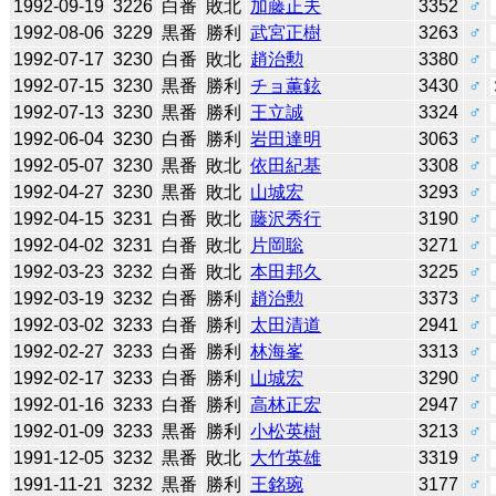
1992-09-19
3226
白番
敗北
加藤正夫
3352
♂
1992-08-06
3229
黒番
勝利
武宮正樹
3263
♂
1992-07-17
3230
白番
敗北
趙治勲
3380
♂
1992-07-15
3230
黒番
勝利
チョ薫鉉
3430
♂
1992-07-13
3230
黒番
勝利
王立誠
3324
♂
1992-06-04
3230
白番
勝利
岩田達明
3063
♂
1992-05-07
3230
黒番
敗北
依田紀基
3308
♂
1992-04-27
3230
黒番
敗北
山城宏
3293
♂
1992-04-15
3231
白番
敗北
藤沢秀行
3190
♂
1992-04-02
3231
白番
敗北
片岡聡
3271
♂
1992-03-23
3232
白番
敗北
本田邦久
3225
♂
1992-03-19
3232
白番
勝利
趙治勲
3373
♂
1992-03-02
3233
白番
勝利
太田清道
2941
♂
1992-02-27
3233
白番
勝利
林海峯
3313
♂
1992-02-17
3233
白番
勝利
山城宏
3290
♂
1992-01-16
3233
白番
勝利
高林正宏
2947
♂
1992-01-09
3233
黒番
勝利
小松英樹
3213
♂
1991-12-05
3232
黒番
敗北
大竹英雄
3319
♂
1991-11-21
3232
黒番
勝利
王銘琬
3177
♂