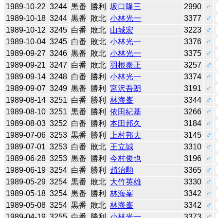
1989-10-22
3244
黒番
勝利
坂口隆三
2990
♂
1989-10-18
3244
黒番
敗北
小林光一
3377
♂
1989-10-12
3245
白番
敗北
山城宏
3223
♂
1989-10-04
3245
白番
敗北
小林光一
3376
♂
1989-09-27
3246
黒番
敗北
小林光一
3375
♂
1989-09-21
3247
白番
敗北
羽根泰正
3257
♂
1989-09-14
3248
白番
勝利
小林光一
3374
♂
1989-09-07
3249
黒番
勝利
宮沢吾朗
3191
♂
1989-08-14
3251
白番
勝利
林海峯
3344
♂
1989-08-10
3251
黒番
勝利
依田紀基
3266
♂
1989-08-03
3252
白番
勝利
本田邦久
3184
♂
1989-07-06
3253
黒番
勝利
上村邦夫
3145
♂
1989-07-01
3253
白番
敗北
王立誠
3310
♂
1989-06-28
3253
黒番
勝利
今村俊也
3196
♂
1989-06-19
3254
白番
勝利
趙治勲
3365
♂
1989-05-29
3254
黒番
敗北
大竹英雄
3330
♂
1989-05-18
3254
黒番
勝利
林海峯
3342
♂
1989-05-08
3254
黒番
敗北
林海峯
3342
♂
1989-04-19
3255
白番
勝利
小林光一
3373
♂