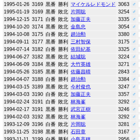
1995-01-26
3169
黒番
勝利
マイケルレドモンド
3063
♂
1995-01-19
3169
黒番
敗北
片岡聡
3254
♂
1994-12-15
3171
白番
敗北
加藤正夫
3335
♂
1994-10-20
3174
黒番
敗北
金島忠
3054
♂
1994-10-08
3175
白番
敗北
趙治勲
3380
♂
1994-09-11
3177
黒番
勝利
三村智保
3175
♂
1994-07-14
3182
白番
勝利
依田紀基
3325
♂
1994-06-27
3182
黒番
敗北
結城聡
3224
♂
1994-06-09
3184
黒番
敗北
大竹英雄
3271
♂
1994-05-26
3185
黒番
勝利
佐藤昌晴
2843
♂
1994-04-07
3188
白番
勝利
趙治勲
3384
♂
1994-03-15
3189
黒番
敗北
今村俊也
3247
♂
1994-03-03
3190
白番
敗北
加藤正夫
3357
♂
1994-02-24
3191
白番
敗北
林海峯
3292
♂
1994-02-17
3191
黒番
勝利
武宮正樹
3246
♂
1994-02-03
3192
黒番
敗北
林海峯
3292
♂
1993-12-09
3196
白番
敗北
片岡聡
3281
♂
1993-11-25
3198
黒番
勝利
石田章
3167
♂
1993-11-11
3199
白番
勝利
小島高穂
2956
♂