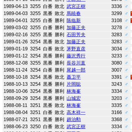
1989-04-13
3255
白番
敗北
武宮正樹
3336
♂
1989-04-03
3255
黒番
敗北
馬暁春
3299
♂
1989-04-01
3255
白番
勝利
陈临新
3108
♂
1989-03-02
3255
白番
勝利
加藤正夫
3278
♂
1989-02-16
3255
黒番
勝利
石田芳夫
3283
♂
1989-01-26
3254
黒番
敗北
加藤正夫
3283
♂
1989-01-19
3254
白番
敗北
茅野直彦
3034
♂
1989-01-12
3254
黒番
勝利
藤沢秀行
3233
♂
1988-12-08
3255
黒番
勝利
長谷川直
3080
♂
1988-11-24
3254
白番
勝利
尾越一郎
3007
♂
1988-10-18
3254
黒番
敗北
聂卫平
3391
♂
1988-10-13
3254
黒番
勝利
片岡聡
3243
♂
1988-10-06
3254
黒番
勝利
林海峯
3334
♂
1988-09-29
3254
黒番
勝利
山城宏
3203
♂
1988-08-11
3251
黒番
敗北
林海峯
3335
♂
1988-08-04
3251
白番
敗北
高木祥一
3166
♂
1988-07-21
3251
黒番
勝利
趙治勲
3368
♂
1988-06-23
3250
白番
敗北
武宮正樹
3334
♂