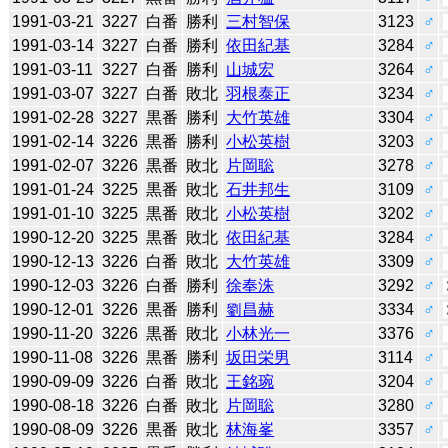
1991-03-21
3227
白番
勝利
三村智保
3123
♂
1991-03-14
3227
白番
勝利
依田紀基
3284
♂
1991-03-11
3227
白番
勝利
山城宏
3264
♂
1991-03-07
3227
白番
敗北
羽根泰正
3234
♂
1991-02-28
3227
黒番
勝利
大竹英雄
3304
♂
1991-02-14
3226
黒番
勝利
小松英樹
3203
♂
1991-02-07
3226
黒番
敗北
片岡聡
3278
♂
1991-01-24
3225
黒番
敗北
石井邦生
3109
♂
1991-01-10
3225
黒番
敗北
小松英樹
3202
♂
1990-12-20
3225
黒番
敗北
依田紀基
3284
♂
1990-12-13
3226
白番
敗北
大竹英雄
3309
♂
1990-12-03
3226
白番
勝利
徐奉洙
3292
♂
1990-12-01
3226
黒番
勝利
劉昌赫
3334
♂
1990-11-20
3226
黒番
敗北
小林光一
3376
♂
1990-11-08
3226
黒番
勝利
坂田栄男
3114
♂
1990-09-09
3226
白番
敗北
王銘琬
3204
♂
1990-08-18
3226
白番
敗北
片岡聡
3280
♂
1990-08-09
3226
黒番
敗北
林海峯
3357
♂