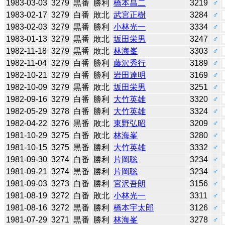
1983-03-03
3279
黒番
勝利
橋本昌二
3219
♂
1983-02-17
3279
白番
敗北
武宮正樹
3284
♂
1983-02-03
3279
黒番
勝利
小林光一
3334
♂
1983-01-13
3279
黒番
敗北
坂田栄男
3247
♂
1982-11-18
3279
黒番
敗北
林海峯
3303
♂
1982-11-04
3279
白番
勝利
藤沢秀行
3189
♂
1982-10-21
3279
白番
勝利
岩田達明
3169
♂
1982-10-09
3279
黒番
敗北
坂田栄男
3251
♂
1982-09-16
3279
白番
勝利
大竹英雄
3320
♂
1982-05-29
3278
白番
勝利
大竹英雄
3324
♂
1982-04-22
3276
黒番
敗北
東野弘昭
3209
♂
1981-10-29
3275
白番
敗北
林海峯
3280
♂
1981-10-15
3275
黒番
勝利
大竹英雄
3332
♂
1981-09-30
3274
白番
勝利
片岡聡
3234
♂
1981-09-21
3274
黒番
勝利
片岡聡
3234
♂
1981-09-03
3273
白番
勝利
宮沢吾朗
3156
♂
1981-08-19
3272
白番
敗北
小林光一
3311
♂
1981-08-16
3272
黒番
勝利
橋本宇太郎
3126
♂
1981-07-29
3271
黒番
勝利
林海峯
3278
♂