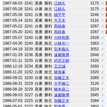
1987-06-03
3241
黒番
勝利
江鋳久
3175
♂
1987-05-28
3241
白番
敗北
江鋳久
3175
♂
1987-05-26
3241
白番
敗北
銭宇平
3246
♂
1987-05-24
3241
黒番
勝利
方天丰
3116
♂
1987-05-22
3241
白番
勝利
馬暁春
3287
♂
1987-05-20
3241
黒番
勝利
馬暁春
3287
♂
1987-05-07
3240
白番
勝利
川村和憲
2928
♂
1987-04-30
3240
黒番
敗北
小林光一
3363
♂
1987-04-19
3239
黒番
勝利
宮本義久
3052
♂
1987-01-29
3236
黒番
勝利
遠藤隆博
2846
♂
1987-01-11
3235
白番
敗北
武宮正樹
3320
♂
1986-12-18
3234
黒番
勝利
王立誠
3260
♂
1986-11-20
3232
白番
敗北
林海峯
3320
♂
1986-09-22
3230
白番
敗北
加藤正夫
3385
♂
1986-08-31
3229
白番
勝利
大平修三
3126
♂
1986-08-28
3229
黒番
勝利
橋本昌二
3224
♂
1986-08-03
3227
白番
勝利
遠藤隆博
2845
♂
1986-07-03
3225
白番
敗北
加藤正夫
3384
♂
1986-05-01
3222
黒番
敗北
郡寿男
2902
♂