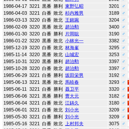
1986-04-17
3221
黒番
勝利
東野弘昭
3201
♂
1986-04-03
3221
白番
敗北
杉内雅男
3189
♂
1986-03-13
3220
白番
敗北
王銘琬
3204
♂
1986-02-09
3220
黒番
敗北
趙治勲
3400
♂
1986-01-30
3220
白番
勝利
片岡聡
3190
♂
1986-01-22
3220
黒番
敗北
小林光一
3382
♂
1985-12-19
3220
白番
敗北
林海峯
3295
♂
1985-11-14
3220
黒番
敗北
山城宏
3253
♂
1985-10-31
3220
黒番
勝利
趙治勲
3397
♂
1985-10-28
3220
白番
敗北
趙治勲
3397
♂
1985-06-29
3221
白番
勝利
坂田栄男
3192
♂
1985-06-13
3221
黒番
敗北
馬暁春
3293
♂
1985-06-11
3221
白番
勝利
聂卫平
3320
♂
1985-06-06
3221
黒番
勝利
曹大元
3182
♂
1985-06-04
3221
白番
敗北
江鋳久
3180
♂
1985-06-01
3221
白番
敗北
刘小光
3209
♂
1985-05-30
3221
白番
勝利
刘小光
3209
♂
1985-05-16
3221
白番
敗北
上村邦夫
3075
♂