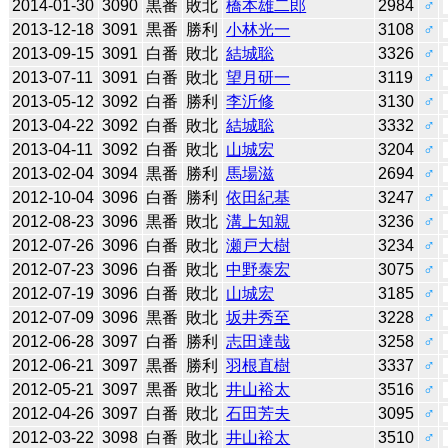
2014-01-30
3090
黒番
敗北
橋本雄二郎
2984
♂
2013-12-18
3091
黒番
勝利
小林光一
3108
♂
2013-09-15
3091
白番
敗北
結城聡
3326
♂
2013-07-11
3091
白番
敗北
望月研一
3119
♂
2013-05-12
3092
白番
勝利
李沂修
3130
♂
2013-04-22
3092
白番
敗北
結城聡
3332
♂
2013-04-11
3092
白番
敗北
山城宏
3204
♂
2013-02-04
3094
黒番
勝利
馬場滋
2694
♂
2012-10-04
3096
白番
勝利
依田紀基
3247
♂
2012-08-23
3096
黒番
敗北
溝上知親
3236
♂
2012-07-26
3096
白番
敗北
瀬戸大樹
3234
♂
2012-07-23
3096
白番
敗北
中野泰宏
3075
♂
2012-07-19
3096
白番
敗北
山城宏
3185
♂
2012-07-09
3096
黒番
敗北
坂井秀至
3228
♂
2012-06-28
3097
白番
勝利
志田達哉
3258
♂
2012-06-21
3097
黒番
勝利
羽根直樹
3337
♂
2012-05-21
3097
黒番
敗北
井山裕太
3516
♂
2012-04-26
3097
白番
敗北
石田芳夫
3095
♂
2012-03-22
3098
白番
敗北
井山裕太
3510
♂