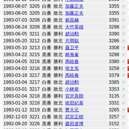
1993-08-07
3205
白番
敗北
加藤正夫
3355
♂
1993-08-05
3205
白番
敗北
加藤正夫
3355
♂
1993-07-03
3208
白番
敗北
劉昌赫
3391
♂
1993-06-24
3209
黒番
敗北
大竹英雄
3298
♂
1993-06-05
3211
白番
勝利
趙治勲
3390
♂
1993-05-20
3212
白番
敗北
片岡聡
3286
♂
1993-05-10
3213
白番
勝利
聂卫平
3308
♂
1993-04-22
3215
黒番
敗北
林海峯
3298
♂
1993-04-05
3216
黒番
勝利
馬暁春
3380
♂
1993-04-03
3216
黒番
勝利
张文东
3259
♂
1993-03-18
3217
黒番
勝利
馬暁春
3379
♂
1993-03-04
3217
白番
敗北
趙治勲
3385
♂
1993-03-01
3217
白番
敗北
小林覚
3353
♂
1993-02-04
3218
黒番
勝利
宮沢吾朗
3135
♂
1993-01-28
3218
黒番
敗北
依田紀基
3331
♂
1993-01-12
3219
白番
敗北
曹大元
3265
♂
1992-12-03
3221
白番
敗北
武宮正樹
3257
♂
1992-09-20
3226
黒番
勝利
森田道博
3152
♂