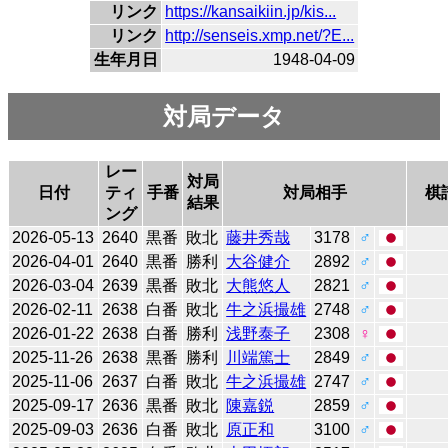
リンク
https://kansaikiin.jp/kis...
リンク
http://senseis.xmp.net/?E...
生年月日
1948-04-09
対局データ
レー
対局
日付
ティ
手番
対局相手
棋
結果
ング
2026-05-13
2640
黒番
敗北
藤井秀哉
3178
♂
2026-04-01
2640
黒番
勝利
大谷健介
2892
♂
2026-03-04
2639
黒番
敗北
大熊悠人
2821
♂
2026-02-11
2638
白番
敗北
牛之浜撮雄
2748
♂
2026-01-22
2638
白番
勝利
浅野泰子
2308
♀
2025-11-26
2638
黒番
勝利
川端篤士
2849
♂
2025-11-06
2637
白番
敗北
牛之浜撮雄
2747
♂
2025-09-17
2636
黒番
敗北
陳嘉鋭
2859
♂
2025-09-03
2636
白番
敗北
原正和
3100
♂