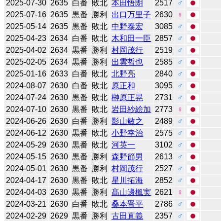
2025-07-30
2635
白番
敗北
本田悟朗
2517
♂
2025-07-16
2635
黒番
勝利
出口万里子
2630
♀
2025-05-14
2635
黒番
敗北
中野泰宏
3085
♂
2025-04-23
2634
白番
敗北
木和田一臣
2857
♂
2025-04-02
2634
黒番
勝利
村岡茂行
2519
♂
2025-02-05
2634
黒番
勝利
出雲哲也
2585
♂
2025-01-16
2633
白番
敗北
北野亮
2840
♂
2024-08-07
2630
白番
敗北
原正和
3095
♂
2024-07-24
2630
黒番
敗北
榊原正晃
2731
♂
2024-07-10
2630
黒番
敗北
岩田紗絵加
2773
♀
2024-06-26
2630
白番
勝利
影山敏之
2489
♂
2024-06-12
2630
黒番
敗北
小野幸治
2575
♂
2024-05-29
2630
黒番
敗北
河英一
3102
♂
2024-05-15
2630
黒番
勝利
森野節男
2613
♂
2024-05-01
2630
黒番
勝利
村岡茂行
2527
♂
2024-04-17
2630
黒番
敗北
星川拓海
2852
♂
2024-04-03
2630
黒番
勝利
髙山邊楓実
2621
♀
2024-03-21
2630
白番
敗北
桑本晋平
2786
♂
2024-02-29
2629
黒番
勝利
古田直義
2357
♂