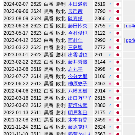
2024-02-07
2629
白番
勝利
本田満彦
2519
♂
2023-09-06
2624
黒番
敗北
辰己茜
2790
♀
2023-08-09
2624
黒番
敗北
陳嘉鋭
2866
♂
2023-06-28
2623
白番
敗北
藤田怜央
2755
♂
|
go4
2023-05-17
2623
白番
敗北
今村俊也
3122
♂
2023-04-12
2623
白番
敗北
西村仁
2990
♂
|
go4
2023-03-22
2623
白番
勝利
三島響
2772
♀
2023-03-01
2622
黒番
勝利
出雲哲也
2611
♂
2023-02-22
2622
白番
敗北
藤井秀哉
3144
♂
2022-12-08
2619
黒番
敗北
岩丸平
2998
♂
2022-07-27
2614
黒番
敗北
今分太郎
3106
♂
2022-06-22
2613
黒番
敗北
榊原史子
2463
♀
2022-04-06
2612
白番
敗北
八幡直樹
2914
♂
2022-03-16
2612
黒番
敗北
出口万里子
2615
♀
2022-03-02
2612
黒番
勝利
新垣朱武
2880
♂
2022-01-13
2611
黒番
勝利
明戸和巳
2175
♂
2021-12-08
2611
黒番
敗北
木本有香
2459
♀
2021-11-24
2611
白番
敗北
藤原克也
2624
♂
2021-11-10
2611
黒番
勝利
稲葉かりん
2563
♀