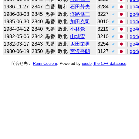
1986-11-27
2847
白番
勝利
石田芳夫
3284
♂
|
go4
1986-08-03
2845
黒番
敗北
淡路修三
3227
♂
|
go4
1985-06-30
2840
黒番
敗北
加田克司
3010
♂
|
go4
1984-04-12
2840
黒番
敗北
小林覚
3219
♂
|
go4
1982-05-06
2842
黒番
敗北
山城宏
3210
♂
|
go4
1982-03-17
2843
黒番
敗北
坂田栄男
3254
♂
|
go4
1980-06-19
2850
黒番
敗北
宮沢吾朗
3127
♂
|
go4
問合せ先：
Rémi Coulom
. Powered by
joedb, the C++ database
.