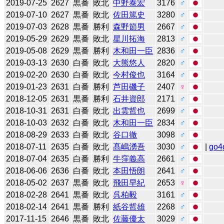
2019-07-25
2627
黒番
敗北
中野泰宏
3176
♂
2019-07-10
2627
黒番
敗北
佐田篤史
3280
♂
2019-07-03
2628
黒番
勝利
森野節男
2667
♂
2019-05-29
2629
黒番
敗北
星川拓海
2813
♂
2019-05-08
2629
黒番
勝利
木和田一臣
2836
♂
2019-03-13
2630
白番
敗北
大熊悠人
2820
♂
2019-02-20
2630
白番
敗北
今村俊也
3164
♂
2019-01-23
2631
白番
勝利
芦田磯子
2407
♀
2018-12-05
2631
黒番
勝利
石井資郎
2171
♂
2018-10-31
2631
白番
敗北
出雲哲也
2699
♂
2018-10-03
2632
白番
敗北
木和田一臣
2834
♂
2018-08-29
2633
白番
敗北
谷口徹
3098
♂
2018-07-11
2635
白番
敗北
髙嶋湧吾
3030
♂
|
go4
2018-07-04
2635
白番
勝利
牛窪義高
2661
♂
2018-06-06
2636
白番
敗北
本田悟朗
2641
♂
2018-05-02
2637
黒番
敗北
飛田早紀
2653
♀
2018-02-28
2641
黒番
敗北
呉柏毅
3161
♂
2018-02-14
2641
黒番
勝利
紙谷哲雄
2268
♂
2017-11-15
2646
黒番
敗北
佐藤優太
3029
♂