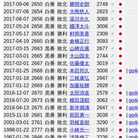
2017-09-06
2650
白番
敗北
勝間史朗
2749
♂
2017-07-06
2654
白番
敗北
大熊悠人
2823
♂
2017-06-07
2656
白番
敗北
湯川光久
3088
♂
2017-05-24
2658
黒番
敗北
國澤大斗
3006
♂
2017-05-17
2658
白番
勝利
村岡美香
2309
♀
2017-04-19
2660
白番
敗北
倉橋正行
3093
♂
2017-03-15
2663
黒番
敗北
山﨑吉廣
2677
♂
2017-03-01
2665
黒番
勝利
大山国夫
2744
♂
2017-02-01
2667
白番
敗北
佐藤優太
3019
♂
2017-01-25
2668
白番
敗北
本田邦久
3006
♂
|
go4
2017-01-18
2668
白番
勝利
三根康弘
2847
♂
2017-01-12
2669
白番
勝利
加藤祐輝
2928
♂
2016-12-07
2670
黒番
勝利
太田清道
2578
♂
|
go4
2016-07-20
2673
白番
敗北
横田茂昭
3062
♂
|
go4
2016-04-13
2675
白番
敗北
新井満涌
2647
♀
|
go4
2015-11-18
2681
黒番
勝利
苑田勇一
3038
♂
|
go4
2001-03-01
2761
白番
敗北
羽根直樹
3290
♂
|
go4
1998-01-22
2777
白番
敗北
小林光一
3363
♂
|
go4
1987-01-29
2846
白番
敗北
淡路修三
3236
♂
|
go4