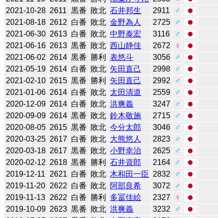
2021-10-28
2611
黒番
敗北
石井邦生
2911
♂
2021-08-18
2612
白番
敗北
金野為人
2725
♂
2021-06-30
2613
白番
敗北
中野泰宏
3116
♂
2021-06-16
2613
黒番
敗北
西山静佳
2672
♀
2021-06-02
2614
黒番
勝利
表悠斗
3056
♂
2021-05-19
2614
白番
敗北
矢田直己
2998
♂
2021-02-10
2615
黒番
勝利
矢田直己
2992
♂
2021-01-06
2614
白番
敗北
太田清道
2559
♂
2020-12-09
2614
白番
敗北
洪爽義
3247
♂
2020-09-09
2614
黒番
敗北
鈴木敬施
2715
♂
2020-08-05
2615
黒番
敗北
今分太郎
3046
♂
2020-03-25
2617
白番
敗北
大熊悠人
2823
♂
2020-03-18
2617
黒番
敗北
小野幸治
2625
♂
2020-02-12
2618
黒番
勝利
石井資郎
2164
♂
2019-12-11
2621
白番
敗北
木和田一臣
2832
♂
2019-11-20
2622
白番
敗北
阿部良希
3072
♂
2019-11-13
2622
白番
勝利
多冨佳絵
2327
♀
2019-10-09
2623
黒番
敗北
洪爽義
3232
♂