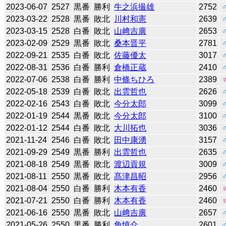
2023-06-07
2527
黒番
勝利
牛之浜撮雄
2752
2023-03-22
2528
黒番
敗北
川村和憲
2639
2023-03-15
2528
白番
敗北
山﨑吉廣
2653
2023-02-09
2529
黒番
敗北
桑本晋平
2781
2022-09-21
2535
白番
敗北
佐藤優太
3017
2022-08-31
2536
白番
勝利
倉橋正蔵
2410
2022-07-06
2538
白番
勝利
中條ちひろ
2389
2022-05-18
2539
白番
敗北
出雲哲也
2626
2022-02-16
2543
白番
敗北
今分太郎
3099
2022-01-19
2544
黒番
敗北
今分太郎
3100
2022-01-12
2544
白番
敗北
大川拓也
3036
2021-11-24
2546
白番
敗北
田中康湧
3157
2021-09-29
2549
黒番
勝利
出雲哲也
2635
2021-08-18
2549
黒番
敗北
渡辺貢規
3009
2021-08-11
2550
黒番
敗北
髙津昌昭
2956
2021-08-04
2550
白番
勝利
木本有香
2460
2021-07-21
2550
白番
勝利
木本有香
2460
2021-06-16
2550
黒番
敗北
山﨑吉廣
2657
2021-05-26
2550
黒番
勝利
角慎介
2601