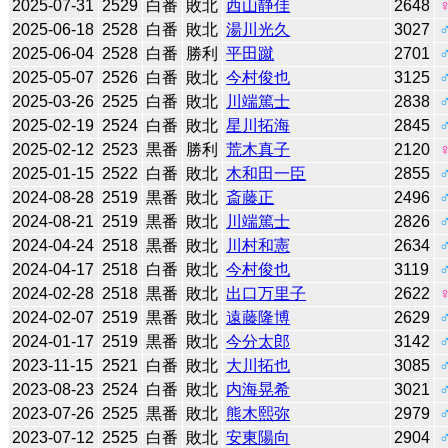
2025-07-31
2529
白番
敗北
西山静佳
2648
2025-06-18
2528
白番
敗北
湯川光久
3027
2025-06-04
2528
白番
勝利
平田蹴
2701
2025-05-07
2526
白番
敗北
今村俊也
3125
2025-03-26
2525
白番
敗北
川端篤士
2838
2025-02-19
2524
白番
敗北
星川拓海
2845
2025-02-12
2523
黒番
勝利
荒木真子
2120
2025-01-15
2522
白番
敗北
木和田一臣
2855
2024-08-28
2519
黒番
敗北
斎藤正
2496
2024-08-21
2519
黒番
敗北
川端篤士
2826
2024-04-24
2518
黒番
敗北
川村和憲
2634
2024-04-17
2518
白番
敗北
今村俊也
3119
2024-02-28
2518
黒番
敗北
出口万里子
2622
2024-02-07
2519
黒番
敗北
遠藤隆博
2629
2024-01-17
2519
黒番
敗北
今分太郎
3142
2023-11-15
2521
白番
敗北
大川拓也
3085
2023-08-23
2524
白番
敗北
内海晃希
3021
2023-07-26
2525
黒番
敗北
熊木熙弥
2979
2023-07-12
2525
白番
敗北
安東陽向
2904