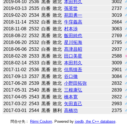
2019-04-10
2536
黒番
敗北
本田邦久
3002
2019-03-13
2535
白番
敗北
孫英世
2737
2019-02-20
2534
黒番
敗北
苑田勇一
3019
2018-11-14
2532
白番
敗北
牛窪義高
2664
2018-11-08
2532
白番
敗北
村本渉
3063
2018-08-22
2532
黒番
敗北
飯田純也
2769
2018-06-20
2532
白番
敗北
星川拓海
2795
2018-06-06
2532
白番
敗北
髙津昌昭
2937
2018-02-28
2533
黒番
敗北
田口美星
2588
2018-02-14
2533
白番
敗北
本田邦久
3009
2017-11-02
2536
黒番
敗北
但馬慎吾
2901
2017-09-13
2537
黒番
敗北
谷口徹
3084
2017-06-28
2539
黒番
敗北
小野田拓弥
2832
2017-05-31
2540
黒番
敗北
三根康弘
2839
2017-04-05
2543
黒番
敗北
橋本寛
2822
2017-03-22
2543
黒番
敗北
矢田直己
2993
2017-03-01
2544
黒番
勝利
高橋功
2375
問合せ先：
Rémi Coulom
. Powered by
joedb, the C++ database
.