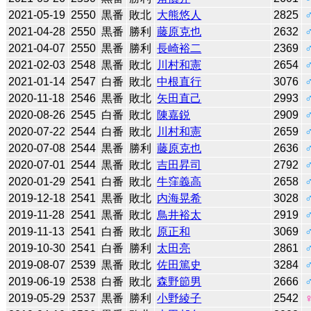
2021-05-19
2550
黒番
敗北
大熊悠人
2825
2021-04-28
2550
黒番
勝利
藤原克也
2632
2021-04-07
2550
黒番
勝利
長崎裕二
2369
2021-02-03
2548
黒番
敗北
川村和憲
2654
2021-01-14
2547
白番
敗北
中根直行
3076
2020-11-18
2546
黒番
敗北
矢田直己
2993
2020-08-26
2545
白番
敗北
陳嘉鋭
2909
2020-07-22
2544
白番
敗北
川村和憲
2659
2020-07-08
2544
黒番
勝利
藤原克也
2636
2020-07-01
2544
黒番
敗北
吉田昇司
2792
2020-01-29
2541
白番
敗北
牛窪義高
2658
2019-12-18
2541
黒番
敗北
内海晃希
3028
2019-11-28
2541
黒番
敗北
鳥井裕太
2919
2019-11-13
2541
白番
敗北
原正和
3069
2019-10-30
2541
白番
勝利
太田亮
2861
2019-08-07
2539
黒番
敗北
佐田篤史
3284
2019-06-19
2538
白番
敗北
森野節男
2666
2019-05-29
2537
黒番
勝利
小野綾子
2542