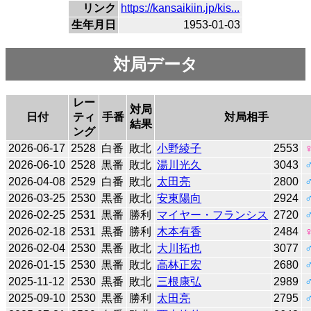
リンク
https://kansaikiin.jp/kis...
生年月日
1953-01-03
対局データ
レー
対局
日付
ティ
手番
対局相手
結果
ング
2026-06-17
2528
白番
敗北
小野綾子
2553
2026-06-10
2528
黒番
敗北
湯川光久
3043
2026-04-08
2529
白番
敗北
太田亮
2800
2026-03-25
2530
黒番
敗北
安東陽向
2924
2026-02-25
2531
黒番
勝利
マイヤー・フランシス
2720
2026-02-18
2531
黒番
勝利
木本有香
2484
2026-02-04
2530
黒番
敗北
大川拓也
3077
2026-01-15
2530
黒番
敗北
高林正宏
2680
2025-11-12
2530
黒番
敗北
三根康弘
2989
2025-09-10
2530
黒番
勝利
太田亮
2795