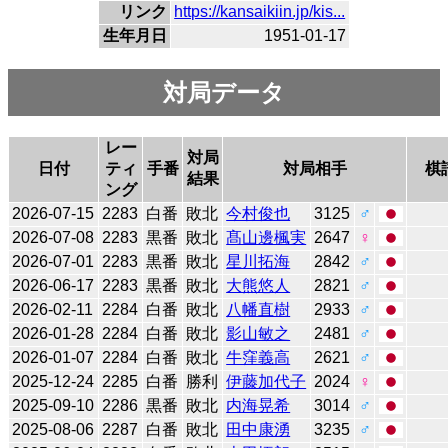
リンク
https://kansaikiin.jp/kis...
生年月日
1951-01-17
対局データ
レー
対局
日付
ティ
手番
対局相手
棋
結果
ング
2026-07-15
2283
白番
敗北
今村俊也
3125
♂
2026-07-08
2283
黒番
敗北
髙山邊楓実
2647
♀
2026-07-01
2283
黒番
敗北
星川拓海
2842
♂
2026-06-17
2283
黒番
敗北
大熊悠人
2821
♂
2026-02-11
2284
白番
敗北
八幡直樹
2933
♂
2026-01-28
2284
白番
敗北
影山敏之
2481
♂
2026-01-07
2284
白番
敗北
牛窪義高
2621
♂
2025-12-24
2285
白番
勝利
伊藤加代子
2024
♀
2025-09-10
2286
黒番
敗北
内海晃希
3014
♂
2025-08-06
2287
白番
敗北
田中康湧
3235
♂