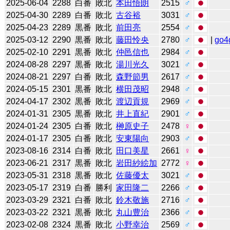
2025-06-04
2288
白番
敗北
本田悟朗
2515
♂
2025-04-30
2289
白番
敗北
古谷裕
3031
♂
2025-04-23
2289
黒番
敗北
前田亮
2554
♂
2025-03-12
2290
黒番
敗北
藤田怜央
2780
♂
|
go4
2025-02-10
2291
黒番
敗北
仲邑信也
2984
♂
2024-08-28
2297
黒番
敗北
湯川光久
3021
♂
2024-08-21
2297
白番
敗北
森野節男
2617
♂
2024-05-15
2301
黒番
敗北
横田茂昭
2948
♂
2024-04-17
2302
黒番
敗北
渡辺貢規
2969
♂
2024-01-31
2305
黒番
敗北
井上直紀
2901
♂
2024-01-24
2305
白番
敗北
榊原史子
2478
♀
2024-01-17
2305
白番
敗北
安東陽向
2903
♂
2023-08-16
2314
白番
敗北
田口美星
2661
♀
2023-06-21
2317
黒番
敗北
岩田紗絵加
2772
♀
2023-05-31
2318
黒番
敗北
佐藤優太
3021
♂
2023-05-17
2319
白番
勝利
家田隆二
2266
♂
2023-03-29
2321
白番
敗北
鈴木敬施
2716
♂
2023-03-22
2321
黒番
敗北
丸山豊治
2366
♂
2023-02-08
2324
黒番
敗北
小野幸治
2569
♂