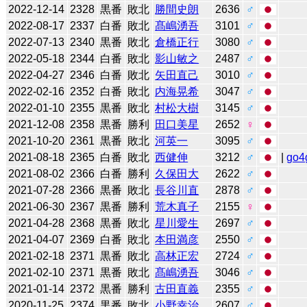
2022-12-14
2328
黒番
敗北
勝間史朗
2636
♂
2022-08-17
2337
白番
敗北
髙嶋湧吾
3101
♂
2022-07-13
2340
黒番
敗北
倉橋正行
3080
♂
2022-05-18
2344
白番
敗北
影山敏之
2487
♂
2022-04-27
2346
白番
敗北
矢田直己
3010
♂
2022-02-16
2352
白番
敗北
内海晃希
3047
♂
2022-01-10
2355
黒番
敗北
村松大樹
3145
♂
2021-12-08
2358
黒番
勝利
田口美星
2652
♀
2021-10-20
2361
黒番
敗北
河英一
3095
♂
2021-08-18
2365
白番
敗北
西健伸
3212
♂
|
go4
2021-08-02
2366
白番
勝利
久保田大
2622
♂
2021-07-28
2366
黒番
敗北
長谷川直
2878
♂
2021-06-30
2367
黒番
勝利
荒木真子
2155
♀
2021-04-28
2368
黒番
敗北
星川愛生
2697
♂
2021-04-07
2369
白番
敗北
本田満彦
2550
♂
2021-02-18
2371
黒番
敗北
高林正宏
2724
♂
2021-02-10
2371
黒番
敗北
髙嶋湧吾
3046
♂
2021-01-14
2372
黒番
勝利
古田直義
2355
♂
2020-11-25
2374
黒番
敗北
小野幸治
2607
♂