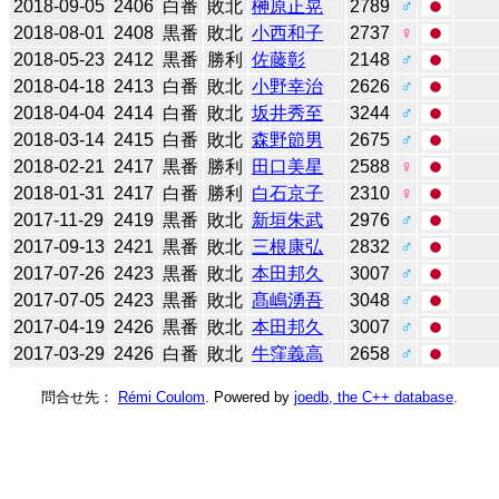
2018-09-05
2406
白番
敗北
榊原正晃
2789
♂
2018-08-01
2408
黒番
敗北
小西和子
2737
♀
2018-05-23
2412
黒番
勝利
佐藤彰
2148
♂
2018-04-18
2413
白番
敗北
小野幸治
2626
♂
2018-04-04
2414
白番
敗北
坂井秀至
3244
♂
2018-03-14
2415
白番
敗北
森野節男
2675
♂
2018-02-21
2417
黒番
勝利
田口美星
2588
♀
2018-01-31
2417
白番
勝利
白石京子
2310
♀
2017-11-29
2419
黒番
敗北
新垣朱武
2976
♂
2017-09-13
2421
黒番
敗北
三根康弘
2832
♂
2017-07-26
2423
黒番
敗北
本田邦久
3007
♂
2017-07-05
2423
黒番
敗北
髙嶋湧吾
3048
♂
2017-04-19
2426
黒番
敗北
本田邦久
3007
♂
2017-03-29
2426
白番
敗北
牛窪義高
2658
♂
問合せ先：
Rémi Coulom
. Powered by
joedb, the C++ database
.