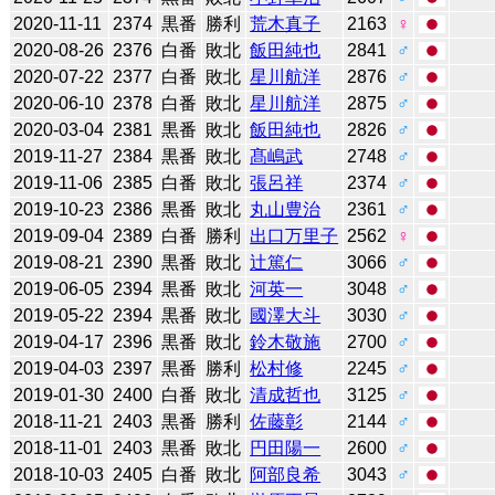
2020-11-11
2374
黒番
勝利
荒木真子
2163
♀
2020-08-26
2376
白番
敗北
飯田純也
2841
♂
2020-07-22
2377
白番
敗北
星川航洋
2876
♂
2020-06-10
2378
白番
敗北
星川航洋
2875
♂
2020-03-04
2381
黒番
敗北
飯田純也
2826
♂
2019-11-27
2384
黒番
敗北
髙嶋武
2748
♂
2019-11-06
2385
白番
敗北
張呂祥
2374
♂
2019-10-23
2386
黒番
敗北
丸山豊治
2361
♂
2019-09-04
2389
白番
勝利
出口万里子
2562
♀
2019-08-21
2390
黒番
敗北
辻󠄀篤仁
3066
♂
2019-06-05
2394
黒番
敗北
河英一
3048
♂
2019-05-22
2394
黒番
敗北
國澤大斗
3030
♂
2019-04-17
2396
黒番
敗北
鈴木敬施
2700
♂
2019-04-03
2397
黒番
勝利
松村修
2245
♂
2019-01-30
2400
白番
敗北
清成哲也
3125
♂
2018-11-21
2403
黒番
勝利
佐藤彰
2144
♂
2018-11-01
2403
黒番
敗北
円田陽一
2600
♂
2018-10-03
2405
白番
敗北
阿部良希
3043
♂