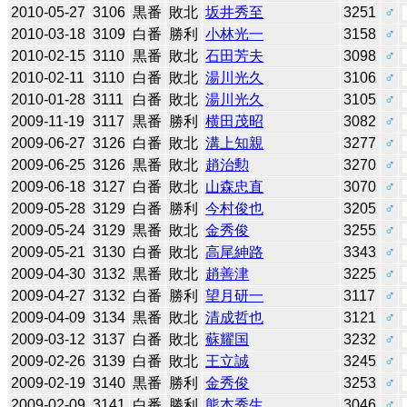
2010-05-27
3106
黒番
敗北
坂井秀至
3251
♂
2010-03-18
3109
白番
勝利
小林光一
3158
♂
2010-02-15
3110
黒番
敗北
石田芳夫
3098
♂
2010-02-11
3110
白番
敗北
湯川光久
3106
♂
2010-01-28
3111
白番
敗北
湯川光久
3105
♂
2009-11-19
3117
黒番
勝利
横田茂昭
3082
♂
2009-06-27
3126
白番
敗北
溝上知親
3277
♂
2009-06-25
3126
黒番
敗北
趙治勲
3270
♂
2009-06-18
3127
白番
敗北
山森忠直
3070
♂
2009-05-28
3129
白番
勝利
今村俊也
3205
♂
2009-05-24
3129
黒番
敗北
金秀俊
3255
♂
2009-05-21
3130
白番
敗北
高尾紳路
3343
♂
2009-04-30
3132
黒番
敗北
趙善津
3225
♂
2009-04-27
3132
白番
勝利
望月研一
3117
♂
2009-04-09
3134
黒番
敗北
清成哲也
3121
♂
2009-03-12
3137
白番
敗北
蘇耀国
3232
♂
2009-02-26
3139
白番
敗北
王立誠
3245
♂
2009-02-19
3140
黒番
勝利
金秀俊
3253
♂
2009-02-09
3141
白番
勝利
熊本秀生
3046
♂