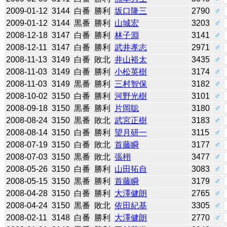
2009-01-12
3144
白番
勝利
坂口隆三
2790
♂
2009-01-12
3144
黒番
勝利
山城宏
3203
♂
2008-12-18
3147
白番
勝利
林子淵
3141
♂
2008-12-11
3147
白番
勝利
武井孝志
2971
♂
2008-11-13
3149
白番
敗北
井山裕太
3435
♂
2008-11-03
3149
白番
勝利
小松英樹
3174
♂
2008-11-03
3149
黒番
勝利
三村智保
3182
♂
2008-10-02
3150
白番
勝利
河野光樹
3101
♂
2008-09-18
3150
黒番
勝利
片岡聡
3180
♂
2008-08-24
3150
黒番
敗北
武宮正樹
3183
♂
2008-08-14
3150
白番
勝利
望月研一
3115
♂
2008-07-19
3150
白番
敗北
首藤瞬
3177
♂
2008-07-03
3150
黒番
敗北
張栩
3477
♂
2008-05-26
3150
白番
勝利
山田拓自
3083
♂
2008-05-15
3150
黒番
勝利
首藤瞬
3179
♂
2008-04-28
3150
白番
勝利
大澤健朗
2765
♂
2008-04-24
3150
黒番
敗北
依田紀基
3305
♂
2008-02-11
3148
白番
勝利
大澤健朗
2770
♂