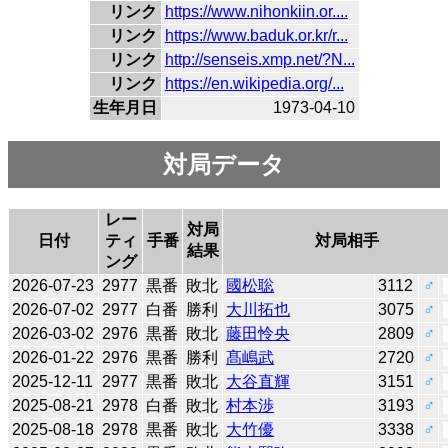
リンク
https://www.nihonkiin.or....
リンク
https://www.baduk.or.kr/r...
リンク
http://senseis.xmp.net/?N...
リンク
https://en.wikipedia.org/...
生年月日
1973-04-10
対局データ
レー
対局
日付
ティ
手番
対局相手
結果
ング
2026-07-23
2977
黒番
敗北
國松聡
3112
♂
2026-07-02
2977
白番
勝利
大川拓也
3075
♂
2026-03-02
2976
黒番
敗北
藤田怜央
2809
♂
2026-01-22
2976
黒番
勝利
髙嶋武
2720
♂
2025-12-11
2977
黒番
敗北
大谷直輝
3151
♂
2025-08-21
2978
白番
敗北
村本渉
3193
♂
2025-08-18
2978
黒番
敗北
大竹優
3338
♂