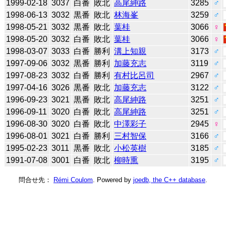
1999-02-18
3037
白番
敗北
高尾紳路
3285
♂
1998-06-13
3032
黒番
敗北
林海峯
3259
♂
1998-05-21
3032
黒番
敗北
葉桂
3066
♀
1998-05-20
3032
白番
敗北
葉桂
3066
♀
1998-03-07
3033
白番
勝利
溝上知親
3173
♂
1997-09-06
3032
黒番
勝利
加藤充志
3119
♂
1997-08-23
3032
白番
勝利
有村比呂司
2967
♂
1997-04-16
3026
黒番
敗北
加藤充志
3122
♂
1996-09-23
3021
黒番
敗北
高尾紳路
3251
♂
1996-09-11
3020
白番
敗北
高尾紳路
3251
♂
1996-08-30
3020
白番
敗北
中澤彩子
2945
♀
1996-08-01
3021
白番
勝利
三村智保
3166
♂
1995-02-23
3011
黒番
敗北
小松英樹
3185
♂
1991-07-08
3001
白番
敗北
柳時熏
3195
♂
問合せ先：
Rémi Coulom
. Powered by
joedb, the C++ database
.