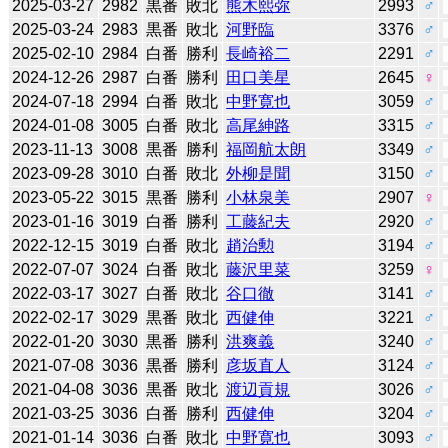
2025-03-27
2982
黒番
敗北
熊木熙弥
2993
♂
2025-03-24
2983
黒番
敗北
河野臨
3376
♂
2025-02-10
2984
白番
勝利
長崎裕二
2291
♂
2024-12-26
2987
白番
勝利
田口美星
2645
♀
2024-07-18
2994
白番
敗北
中野寛也
3059
♂
2024-01-08
3005
白番
敗北
高尾紳路
3315
♂
2023-11-13
3008
黒番
勝利
福岡航太朗
3349
♂
2023-09-28
3010
白番
敗北
外柳是聞
3150
♂
2023-05-22
3015
黒番
勝利
小林泉美
2907
♀
2023-01-16
3019
白番
勝利
工藤紀夫
2920
♂
2022-12-15
3019
白番
敗北
趙治勲
3194
♂
2022-07-07
3024
白番
敗北
藤沢里菜
3259
♀
2022-03-17
3027
白番
敗北
谷口徹
3141
♂
2022-02-17
3029
黒番
敗北
西健伸
3221
♂
2022-01-20
3030
黒番
勝利
洪爽義
3240
♂
2021-07-08
3036
黒番
勝利
彦坂直人
3124
♂
2021-04-08
3036
黒番
敗北
渡辺貢規
3026
♂
2021-03-25
3036
白番
勝利
西健伸
3204
♂
2021-01-14
3036
白番
敗北
中野寛也
3093
♂