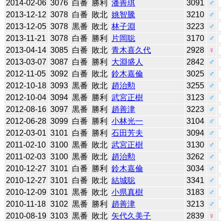
2014-02-06
3076
白番
勝利
潘善琪
3091
♂
2013-12-12
3078
白番
敗北
姚智騰
3210
♂
2013-12-05
3078
黒番
敗北
林子淵
3223
♂
2013-11-21
3078
白番
勝利
片岡聡
3170
♂
2013-04-14
3085
白番
敗北
青木喜久代
2928
♀
2013-03-07
3087
白番
勝利
大淵盛人
2842
♂
2012-11-05
3092
白番
敗北
鈴木嘉倫
3025
♂
2012-10-18
3093
黒番
敗北
趙治勲
3255
♂
2012-10-04
3094
黒番
勝利
武宮正樹
3123
♂
2012-08-16
3097
黒番
勝利
趙善津
3223
♂
2012-06-28
3099
白番
勝利
小林光一
3104
♂
2012-03-01
3101
白番
勝利
石田芳夫
3094
♂
2011-02-10
3100
黒番
敗北
武宮正樹
3130
♂
2011-02-03
3100
黒番
敗北
趙治勲
3262
♂
2010-12-27
3101
白番
勝利
鈴木嘉倫
3034
♂
2010-12-27
3101
白番
敗北
結城聡
3341
♂
2010-12-09
3101
黒番
敗北
小県真樹
3183
♂
2010-11-18
3102
黒番
勝利
趙善津
3213
♂
2010-08-19
3103
黒番
敗北
矢代久美子
2839
♀