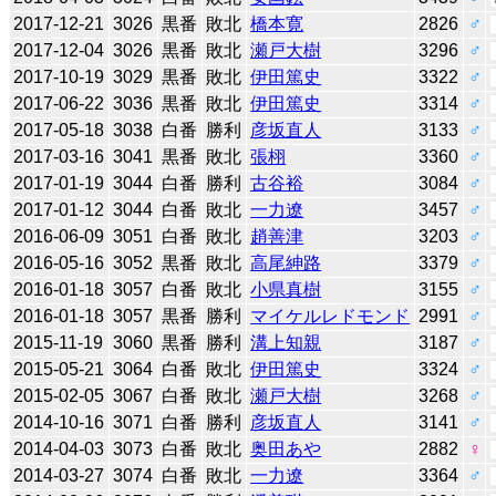
2017-12-21
3026
黒番
敗北
橋本寛
2826
♂
2017-12-04
3026
黒番
敗北
瀬戸大樹
3296
♂
2017-10-19
3029
黒番
敗北
伊田篤史
3322
♂
2017-06-22
3036
黒番
敗北
伊田篤史
3314
♂
2017-05-18
3038
白番
勝利
彦坂直人
3133
♂
2017-03-16
3041
黒番
敗北
張栩
3360
♂
2017-01-19
3044
白番
勝利
古谷裕
3084
♂
2017-01-12
3044
白番
敗北
一力遼
3457
♂
2016-06-09
3051
白番
敗北
趙善津
3203
♂
2016-05-16
3052
黒番
敗北
高尾紳路
3379
♂
2016-01-18
3057
白番
敗北
小県真樹
3155
♂
2016-01-18
3057
黒番
勝利
マイケルレドモンド
2991
♂
2015-11-19
3060
黒番
勝利
溝上知親
3187
♂
2015-05-21
3064
白番
敗北
伊田篤史
3324
♂
2015-02-05
3067
白番
敗北
瀬戸大樹
3268
♂
2014-10-16
3071
白番
勝利
彦坂直人
3141
♂
2014-04-03
3073
白番
敗北
奥田あや
2882
♀
2014-03-27
3074
白番
敗北
一力遼
3364
♂