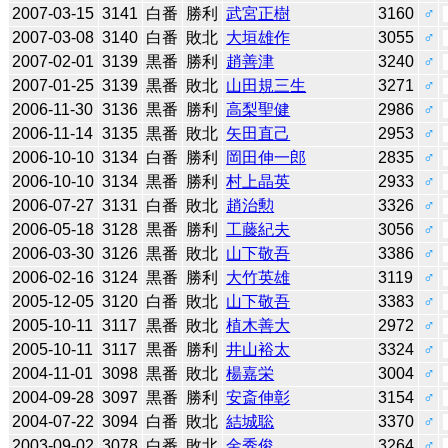
2007-03-15
3141
白番
勝利
武宮正樹
3160
♂
2007-03-08
3140
白番
敗北
大垣雄作
3055
♂
2007-02-01
3139
黒番
勝利
趙善津
3240
♂
2007-01-25
3139
黒番
敗北
山田規三生
3271
♂
2006-11-30
3136
黒番
勝利
高梨聖健
2986
♂
2006-11-14
3135
黒番
敗北
矢田直己
2953
♂
2006-10-10
3134
白番
勝利
岡田伸一郎
2835
♂
2006-10-10
3134
黒番
勝利
村上晶英
2933
♂
2006-07-27
3131
白番
敗北
趙治勲
3326
♂
2006-05-18
3128
黒番
勝利
工藤紀夫
3056
♂
2006-03-30
3126
黒番
敗北
山下敬吾
3386
♂
2006-02-16
3124
黒番
勝利
大竹英雄
3119
♂
2005-12-05
3120
白番
敗北
山下敬吾
3383
♂
2005-10-11
3117
黒番
敗北
植木善大
2972
♂
2005-10-11
3117
黒番
勝利
井山裕太
3324
♂
2004-11-01
3098
黒番
敗北
楊嘉栄
3004
♂
2004-09-28
3097
黒番
勝利
安斎伸彰
3154
♂
2004-07-22
3094
白番
敗北
結城聡
3370
♂
2003-09-02
3078
白番
敗北
金秀俊
3264
♂