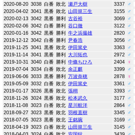
2020-08-20
3038
白番
敗北
瀬戸大樹
3337
♂
2020-04-02
3041
黒番
敗北
山田規三生
3155
♂
2020-02-13
3042
黒番
勝利
古谷裕
3069
♂
2020-02-06
3042
白番
勝利
谷口徹
3122
♂
2020-01-16
3042
黒番
勝利
牛之浜撮雄
2820
♂
2019-12-12
3042
白番
勝利
尹春浩
3056
♂
2019-11-25
3041
黒番
敗北
伊田篤史
3363
♂
2019-11-14
3041
黒番
勝利
大川拓也
2972
♂
2019-10-31
3040
白番
勝利
中條ちひろ
2404
♀
2019-07-04
3034
白番
敗北
余正麒
3399
♂
2019-06-06
3033
黒番
勝利
万波奈穂
2878
♀
2019-05-09
3032
白番
敗北
伊田篤史
3361
♂
2019-01-17
3026
黒番
敗北
張栩
3393
♂
2018-11-26
3024
黒番
敗北
松本武久
3177
♂
2018-11-08
3023
白番
敗北
星川航洋
2864
♂
2018-09-27
3023
黒番
敗北
羽根直樹
3345
♂
2018-07-05
3023
黒番
敗北
王銘琬
3169
♂
2018-04-19
3023
白番
敗北
山田規三生
3145
♂
2018-04-03
3024
白番
敗北
安国鉉
3439
♂