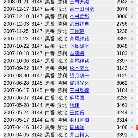
2008-01-21
3148
黒番
勝利
三村芳織
2942
♀
2007-12-17
3147
白番
敗北
富士田明彦
3074
♂
2007-12-10
3147
黒番
勝利
今村善彰
3006
♂
2007-12-03
3147
黒番
勝利
武田祥典
2756
♂
2007-11-25
3147
黒番
敗北
王銘琬
3238
♂
2007-11-22
3147
黒番
敗北
高尾紳路
3395
♂
2007-10-22
3147
白番
敗北
下島陽平
3048
♂
2007-10-18
3147
白番
勝利
首藤瞬
3183
♂
2007-10-06
3147
黒番
敗北
高尾紳路
3397
♂
2007-09-22
3147
黒番
勝利
松本武久
3143
♂
2007-08-30
3147
黒番
勝利
望月研一
3125
♂
2007-06-28
3145
黒番
勝利
湯川光久
3062
♂
2007-06-17
3145
白番
勝利
三村智保
3184
♂
2007-06-07
3144
白番
敗北
蘇耀国
3235
♂
2007-05-28
3144
黒番
敗北
張栩
3461
♂
2007-05-24
3144
白番
敗北
王銘琬
3244
♂
2007-05-17
3144
白番
勝利
羽根直樹
3314
♂
2007-04-16
3142
黒番
敗北
周鶴洋
3408
♂
2007-04-05
3142
黒番
敗北
井山裕太
3391
♂