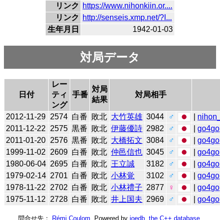
リンク
https://www.nihonkiin.or....
リンク
http://senseis.xmp.net/?I...
生年月日
1942-01-03
対局データ
レー
対局
日付
ティ
手番
対局相手
結果
ング
2012-11-29
2574
白番
敗北
大竹英雄
3044
♂
|
nihon_
2011-12-22
2575
黒番
敗北
伊藤優詩
2982
♂
|
go4go
2011-01-20
2576
黒番
敗北
大橋拓文
3084
♂
|
go4go
1999-11-02
2609
白番
敗北
仲邑信也
3045
♂
|
go4go
1980-06-04
2695
白番
敗北
王立誠
3182
♂
|
go4go
1979-02-14
2701
白番
敗北
小林覚
3102
♂
|
go4go
1978-11-22
2702
白番
敗北
小林禮子
2877
♀
|
go4go
1975-11-12
2728
白番
敗北
井上国夫
2969
♂
|
go4go
問合せ先：
Rémi Coulom
. Powered by
joedb, the C++ database
.