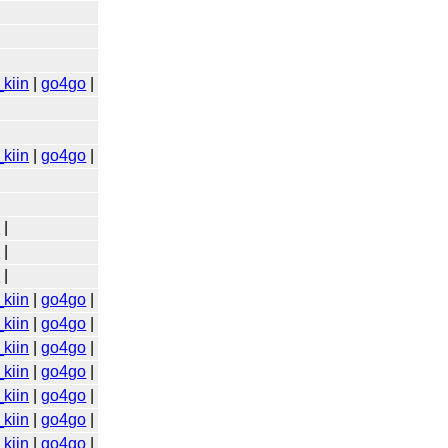
kiin
|
go4go
|
kiin
|
go4go
|
o
|
o
|
o
|
kiin
|
go4go
|
kiin
|
go4go
|
kiin
|
go4go
|
kiin
|
go4go
|
kiin
|
go4go
|
kiin
|
go4go
|
kiin
|
go4go
|