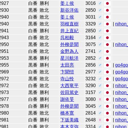
2927
白番
勝利
姜ミ侯
3016
♂
2930
黒番
敗北
新谷洋佑
2850
♂
2940
白番
敗北
姜ミ侯
3031
♂
2940
黒番
敗北
羽根直樹
3329
♂
|
nihon_
2941
白番
勝利
井上直紀
2850
♂
2943
白番
敗北
呉柏毅
3164
♂
2950
黒番
敗北
外柳是聞
3075
♂
|
nihon_
2951
白番
敗北
金野為人
2741
♂
2953
黒番
勝利
星川航洋
2852
♂
2955
黒番
勝利
太田亮
2856
♂
|
go4g
2969
白番
敗北
卞聞愷
2977
♂
|
go4g
2972
黒番
敗北
寺山怜
3232
♂
|
go4g
2972
白番
敗北
大西竜平
3290
♂
|
nihon_
2973
黒番
勝利
佐田篤史
3157
♂
|
nihon_
2977
白番
勝利
謝依旻
3080
♀
|
nihon_
2978
白番
勝利
外柳是聞
3045
♂
|
nihon_
2980
黒番
敗北
橋本寛
2814
♂
|
nihon_
2981
白番
勝利
下坂美織
2648
♀
|
nihon_
2981
白番
敗北
本木克弥
3314
♂
|
nihon_