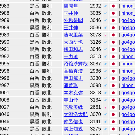
2983
黒番
勝利
風間隼
2992
♂
|
nihon_
2988
白番
敗北
玉井伸
3035
♂
|
nihon_
2989
白番
敗北
外柳是聞
3046
♂
|
go4g
2989
黒番
勝利
玉井伸
3036
♂
|
go4g
2989
白番
勝利
藤沢里菜
3078
♀
|
go4g
2990
黒番
敗北
大西研也
3126
♂
|
go4g
2991
黒番
敗北
鶴田和志
3046
♂
|
go4g
2992
白番
敗北
一力遼
3313
♂
|
nihon_
2995
白番
勝利
沼舘沙輝哉
3087
♂
|
nihon_
2996
白番
勝利
高橋真澄
2936
♂
|
nihon_
2996
白番
敗北
伊田篤史
3230
♂
|
go4g
2997
黒番
敗北
潘善琪
3098
♂
|
nihon_
3001
白番
敗北
本木克弥
3218
♂
|
go4g
3008
白番
敗北
寺山怜
3134
♂
|
go4g
3027
白番
敗北
下坂美織
2661
♀
|
go4g
3046
黒番
勝利
大淵浩太郎
3070
♂
|
go4g
3046
黒番
敗北
仲邑信也
3141
♂
|
go4g
3047
黒番
敗北
溝上知親
3275
♂
|
go4g