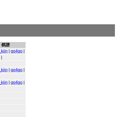
棋譜
kiin
|
go4go
|
o
|
kiin
|
go4go
|
kiin
|
go4go
|