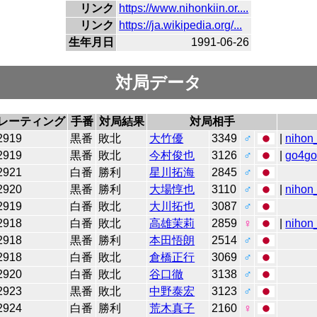
リンク
https://www.nihonkiin.or....
リンク
https://ja.wikipedia.org/...
生年月日
1991-06-26
対局データ
レーティング
手番
対局結果
対局相手
2919
黒番
敗北
大竹優
3349
♂
|
nihon_
2919
黒番
敗北
今村俊也
3126
♂
|
go4g
2921
白番
勝利
星川拓海
2845
♂
2920
黒番
勝利
大場惇也
3110
♂
|
nihon_
2919
白番
敗北
大川拓也
3087
♂
2918
白番
敗北
高雄茉莉
2859
♀
|
nihon_
2918
黒番
勝利
本田悟朗
2514
♂
2918
白番
敗北
倉橋正行
3069
♂
2920
白番
敗北
谷口徹
3138
♂
2923
黒番
敗北
中野泰宏
3123
♂
2924
白番
勝利
荒木真子
2160
♀