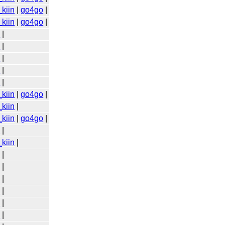
kiin
|
go4go
|
kiin
|
go4go
|
o
|
o
|
o
|
o
|
o
|
kiin
|
go4go
|
kiin
|
kiin
|
go4go
|
o
|
kiin
|
o
|
o
|
o
|
o
|
o
|
o
|