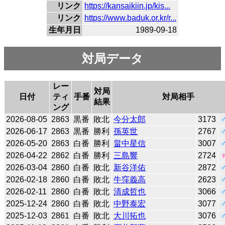
リンク
https://kansaikiin.jp/kis...
リンク
https://www.baduk.or.kr/r...
生年月日
1989-09-18
対局データ
レー
対局
日付
ティ
手番
対局相手
結果
ング
2026-08-05
2863
黒番
敗北
今分太郎
3173
2026-06-17
2863
黒番
勝利
孫英世
2767
2026-05-20
2863
白番
勝利
畠中星信
3007
2026-04-22
2862
白番
勝利
三島響
2724
2026-03-04
2860
白番
敗北
新谷洋佑
2872
2026-02-18
2860
白番
敗北
牛窪義高
2623
2026-02-11
2860
白番
敗北
清成哲也
3066
2025-12-24
2860
白番
敗北
中野泰宏
3077
2025-12-03
2861
白番
敗北
大川拓也
3076