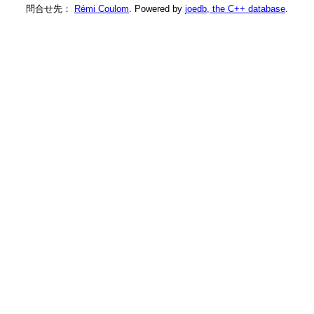
問合せ先：
Rémi Coulom
. Powered by
joedb, the C++ database
.