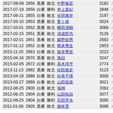
2017-08-09
2856
黒番
敗北
中野泰宏
3182
2017-07-19
2856
白番
勝利
井上直紀
2848
2017-06-21
2855
白番
敗北
佐田篤史
3197
2017-05-10
2853
黒番
敗北
姜ミ侯
3024
2017-03-01
2852
黒番
敗北
横田茂昭
3068
2017-02-15
2851
黒番
敗北
清成哲也
3126
2017-02-01
2851
黒番
敗北
森野節男
2692
2017-01-12
2852
白番
敗北
熊本秀生
2953
2015-11-25
2863
白番
敗北
坂井秀至
3222
2015-04-16
2870
黒番
敗北
孫喆
3247
2015-02-05
2872
白番
勝利
高木淳平
2774
2013-11-13
2882
黒番
敗北
佐田篤史
3123
2013-04-18
2888
白番
敗北
向井千瑛
3006
2013-03-27
2889
白番
敗北
山田規喜
3021
2012-08-25
2900
白番
敗北
張栩
3382
2012-06-25
2904
白番
勝利
山田拓自
3077
2012-06-25
2904
白番
勝利
石田芳夫
3095
2011-01-06
2905
黒番
敗北
謝依旻
3098