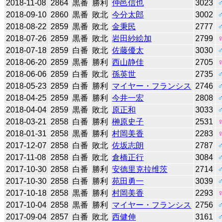
2018-11-08
2864
黒番
勝利
仲邑信也
3023
2018-09-10
2860
黒番
敗北
今分太郎
3002
2018-08-22
2859
黒番
敗北
金秉民
2777
2018-07-26
2859
黒番
敗北
岩田紗絵加
2799
2018-07-18
2859
白番
敗北
佐藤優太
3030
2018-06-20
2859
黒番
勝利
西山静佳
2705
2018-06-06
2859
白番
敗北
孫英世
2735
2018-05-23
2859
白番
勝利
マイヤー・フランシス
2746
2018-04-25
2859
黒番
勝利
今井一宏
2808
2018-04-04
2859
黒番
敗北
原正和
3033
2018-03-21
2858
白番
勝利
榊原史子
2531
2018-01-31
2858
黒番
勝利
村岡美香
2283
2017-12-07
2858
白番
敗北
佐坂志朗
2787
2017-11-08
2858
白番
敗北
倉橋正行
3084
2017-10-30
2858
白番
勝利
安德里克拉维茨
2714
2017-10-30
2858
白番
勝利
苑田勇一
3039
2017-10-18
2858
黒番
勝利
村岡美香
2293
2017-10-04
2858
黒番
勝利
マイヤー・フランシス
2756
2017-09-04
2857
白番
敗北
西健伸
3161