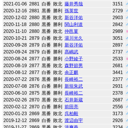
2021-01-06
2881
白番
敗北
藤井秀哉
3151
2020-12-16
2881
黒番
勝利
孫英世
2729
2020-12-02
2880
黒番
敗北
新谷洋佑
2903
2020-11-18
2880
黒番
勝利
関山利道
2842
2020-11-10
2880
黒番
敗北
仲邑菫
2989
2020-10-21
2879
白番
敗北
湯川光久
3051
2020-09-28
2879
白番
勝利
新谷洋佑
2897
2020-09-24
2879
白番
勝利
髙嶋武
2737
2020-08-24
2877
白番
勝利
小野綾子
2533
2020-08-19
2877
黒番
敗北
森野節男
2681
2020-08-12
2877
白番
敗北
余正麒
3441
2020-07-22
2876
黒番
勝利
長崎裕二
2377
2020-07-08
2876
白番
勝利
新垣朱武
2931
2020-06-10
2875
黒番
勝利
長崎裕二
2378
2020-02-26
2870
黒番
敗北
石井新蔵
2687
2020-02-12
2870
白番
勝利
前田亮
2556
2020-01-23
2869
黒番
敗北
呉柏毅
3173
2019-12-12
2869
白番
敗北
渡辺由宇
2926
2019-11-27
2869
黒番
敗北
洪爽義
3234