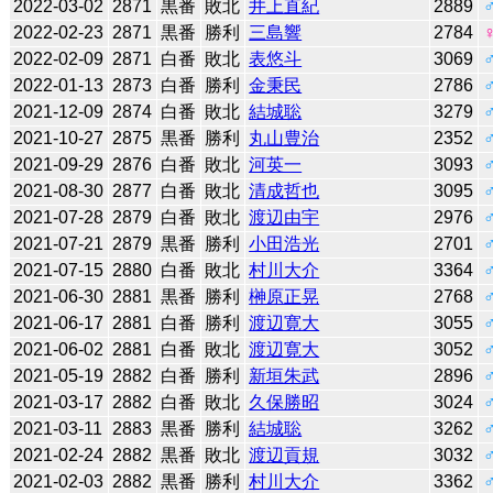
2022-03-02
2871
黒番
敗北
井上直紀
2889
2022-02-23
2871
黒番
勝利
三島響
2784
2022-02-09
2871
白番
敗北
表悠斗
3069
2022-01-13
2873
白番
勝利
金秉民
2786
2021-12-09
2874
白番
敗北
結城聡
3279
2021-10-27
2875
黒番
勝利
丸山豊治
2352
2021-09-29
2876
白番
敗北
河英一
3093
2021-08-30
2877
白番
敗北
清成哲也
3095
2021-07-28
2879
白番
敗北
渡辺由宇
2976
2021-07-21
2879
黒番
勝利
小田浩光
2701
2021-07-15
2880
白番
敗北
村川大介
3364
2021-06-30
2881
黒番
勝利
榊原正晃
2768
2021-06-17
2881
白番
勝利
渡辺寛大
3055
2021-06-02
2881
白番
敗北
渡辺寛大
3052
2021-05-19
2882
白番
勝利
新垣朱武
2896
2021-03-17
2882
白番
敗北
久保勝昭
3024
2021-03-11
2883
黒番
勝利
結城聡
3262
2021-02-24
2882
黒番
敗北
渡辺貢規
3032
2021-02-03
2882
黒番
勝利
村川大介
3362