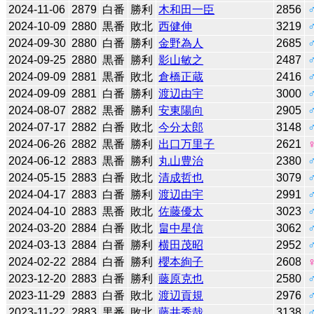
2024-11-06
2879
白番
勝利
木和田一臣
2856
2024-10-09
2880
黒番
敗北
西健伸
3219
2024-09-30
2880
白番
勝利
金野為人
2685
2024-09-25
2880
黒番
勝利
影山敏之
2487
2024-09-09
2881
黒番
敗北
倉橋正蔵
2416
2024-09-09
2881
白番
勝利
渡辺由宇
3000
2024-08-07
2882
黒番
勝利
安東陽向
2905
2024-07-17
2882
白番
敗北
今分太郎
3148
2024-06-26
2882
黒番
勝利
出口万里子
2621
2024-06-12
2883
黒番
勝利
丸山豊治
2380
2024-05-15
2883
白番
敗北
清成哲也
3079
2024-04-17
2883
白番
勝利
渡辺由宇
2991
2024-04-10
2883
黒番
敗北
佐藤優太
3023
2024-03-20
2884
白番
敗北
畠中星信
3062
2024-03-13
2884
白番
勝利
横田茂昭
2952
2024-02-22
2884
白番
勝利
櫻本絢子
2608
2023-12-20
2883
白番
勝利
藤原克也
2580
2023-11-29
2883
白番
敗北
渡辺貢規
2976
2023-11-22
2883
黒番
敗北
藤井秀哉
3138