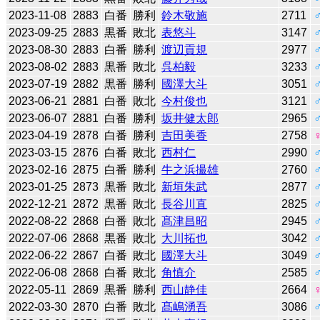
2023-11-08
2883
白番
勝利
鈴木敬施
2711
2023-09-25
2883
黒番
敗北
表悠斗
3147
2023-08-30
2883
白番
勝利
渡辺貢規
2977
2023-08-02
2883
黒番
敗北
呉柏毅
3233
2023-07-19
2882
黒番
勝利
國澤大斗
3051
2023-06-21
2881
白番
敗北
今村俊也
3121
2023-06-07
2881
白番
勝利
坂井健太郎
2965
2023-04-19
2878
白番
勝利
吉田美香
2758
2023-03-15
2876
白番
敗北
西村仁
2990
2023-02-16
2875
白番
勝利
牛之浜撮雄
2760
2023-01-25
2873
黒番
敗北
新垣朱武
2877
2022-12-21
2872
黒番
敗北
長谷川直
2825
2022-08-22
2868
白番
敗北
髙津昌昭
2945
2022-07-06
2868
黒番
敗北
大川拓也
3042
2022-06-22
2867
白番
敗北
國澤大斗
3049
2022-06-08
2868
白番
敗北
角慎介
2585
2022-05-11
2869
黒番
勝利
西山静佳
2664
2022-03-30
2870
白番
敗北
髙嶋湧吾
3086