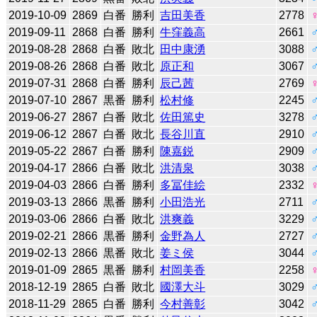
2019-10-09
2869
白番
勝利
吉田美香
2778
2019-09-11
2868
白番
勝利
牛窪義高
2661
2019-08-28
2868
白番
敗北
田中康湧
3088
2019-08-26
2868
白番
敗北
原正和
3067
2019-07-31
2868
白番
勝利
辰己茜
2769
2019-07-10
2867
黒番
勝利
松村修
2245
2019-06-27
2867
白番
敗北
佐田篤史
3278
2019-06-12
2867
白番
敗北
長谷川直
2910
2019-05-22
2867
白番
勝利
陳嘉鋭
2909
2019-04-17
2866
白番
敗北
洪清泉
3038
2019-04-03
2866
白番
勝利
多冨佳絵
2332
2019-03-13
2866
黒番
勝利
小田浩光
2711
2019-03-06
2866
白番
敗北
洪爽義
3229
2019-02-21
2866
黒番
勝利
金野為人
2727
2019-02-13
2866
黒番
敗北
姜ミ侯
3044
2019-01-09
2865
黒番
勝利
村岡美香
2258
2018-12-19
2865
白番
敗北
國澤大斗
3029
2018-11-29
2865
白番
勝利
今村善彰
3042