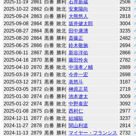
2025-11-19
2861
白番
勝利
石井新蔵
2506
2025-10-22
2862
白番
敗北
安東陽向
2923
2025-09-24
2863
白番
勝利
大熊悠人
2818
2025-09-08
2864
黒番
敗北
坂井健太郎
3004
2025-08-27
2864
黒番
敗北
田中康湧
3235
2025-08-20
2864
黒番
勝利
斎藤正
2482
2025-06-25
2866
白番
敗北
鈴木敬施
2694
2025-06-11
2867
黒番
勝利
新谷洋佑
2866
2025-04-16
2870
黒番
勝利
藤田怜央
2782
2025-04-10
2870
黒番
敗北
中濵孝ノ輔
2889
2025-03-19
2871
白番
敗北
今井一宏
2698
2025-03-12
2871
黒番
敗北
表悠斗
3187
2025-03-05
2872
白番
勝利
榊原正晃
2719
2025-01-30
2874
白番
勝利
池本遼太
3009
2025-01-22
2874
黒番
敗北
中野泰宏
3092
2025-01-08
2875
白番
敗北
西村仁
2977
2024-12-11
2877
白番
敗北
結城聡
3237
2024-11-27
2878
白番
勝利
関山利道
2814
2024-11-13
2879
黒番
勝利
マイヤー・フランシス
2732