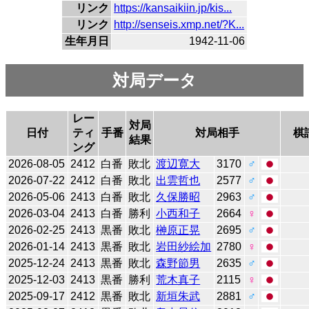
リンク
https://kansaikiin.jp/kis...
リンク
http://senseis.xmp.net/?K...
生年月日
1942-11-06
対局データ
レー
対局
日付
ティ
手番
対局相手
棋
結果
ング
2026-08-05
2412
白番
敗北
渡辺寛大
3170
♂
2026-07-22
2412
白番
敗北
出雲哲也
2577
♂
2026-05-06
2413
白番
敗北
久保勝昭
2963
♂
2026-03-04
2413
白番
勝利
小西和子
2664
♀
2026-02-25
2413
黒番
敗北
榊原正晃
2695
♂
2026-01-14
2413
黒番
敗北
岩田紗絵加
2780
♀
2025-12-24
2413
黒番
敗北
森野節男
2635
♂
2025-12-03
2413
黒番
勝利
荒木真子
2115
♀
2025-09-17
2412
黒番
敗北
新垣朱武
2881
♂