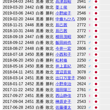
2019-04-03
2441
黒番
敗北
髙津昌昭
2941
♂
2019-03-20
2442
白番
敗北
姜ミ侯
3044
♂
2019-03-06
2443
白番
勝利
小野綾子
2546
♀
2019-02-20
2444
黒番
勝利
中條ちひろ
2399
♀
2018-11-21
2446
黒番
敗北
辰己茜
2772
♀
2018-10-31
2446
黒番
敗北
辰己茜
2772
♀
2018-09-19
2447
白番
敗北
横田茂昭
3067
♂
2018-09-12
2448
白番
敗北
飯田純也
2771
♂
2018-08-27
2448
白番
敗北
今井一宏
2806
♂
2018-07-18
2450
黒番
勝利
小西和子
2737
♀
2018-06-20
2450
白番
勝利
松村修
2250
♂
2018-05-16
2450
黒番
敗北
井上直紀
2852
♂
2018-04-11
2451
黒番
敗北
渡辺貢規
3078
♂
2018-03-14
2451
黒番
敗北
出口万里子
2560
♀
2018-01-17
2452
黒番
勝利
小野幸治
2624
♂
2017-11-22
2452
黒番
敗北
堀田陽三
2761
♂
2017-09-27
2451
黒番
敗北
西山静佳
2715
♀
2017-09-04
2451
黒番
敗北
榊原史子
2543
♀
2017-06-28
2453
白番
敗北
佐藤優太
3023
♂