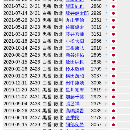
2021-07-21
2421
黒番
敗北
飯田純也
2860
♂
2021-07-14
2421
白番
敗北
坂井健太郎
2929
♂
2021-05-26
2423
黒番
勝利
丸山豊治
2351
♂
2021-05-19
2423
黒番
敗北
佐藤優太
3019
♂
2021-03-10
2423
黒番
敗北
藤井秀哉
3151
♂
2021-02-18
2423
白番
敗北
小松大樹
2966
♂
2020-10-14
2425
白番
敗北
三根康弘
2910
♂
2020-08-26
2425
黒番
敗北
新谷洋佑
2895
♂
2020-07-15
2426
白番
敗北
飯田純也
2838
♂
2020-02-26
2428
白番
敗北
鈴木敬施
2709
♂
2020-01-29
2429
黒番
敗北
横田茂昭
3037
♂
2019-12-11
2430
白番
敗北
田中康湧
3098
♂
2019-11-20
2431
黒番
敗北
星川拓海
2819
♂
2019-11-07
2431
黒番
敗北
加藤千笑
2923
♀
2019-09-04
2433
白番
敗北
張呂祥
2375
♂
2019-08-26
2433
黒番
敗北
髙嶋湧吾
3035
♂
2019-06-19
2437
黒番
敗北
金秉民
2778
♂
2019-05-15
2439
白番
敗北
阿部良希
3057
♂