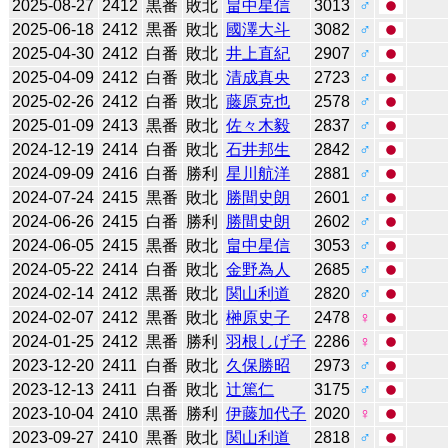
2025-08-27
2412
黒番
敗北
畠中星信
3013
♂
2025-06-18
2412
黒番
敗北
國澤大斗
3082
♂
2025-04-30
2412
白番
敗北
井上直紀
2907
♂
2025-04-09
2412
白番
敗北
清成真央
2723
♂
2025-02-26
2412
白番
敗北
藤原克也
2578
♂
2025-01-09
2413
黒番
敗北
佐々木毅
2837
♂
2024-12-19
2414
白番
敗北
石井邦生
2842
♂
2024-09-09
2416
白番
勝利
星川航洋
2881
♂
2024-07-24
2415
黒番
敗北
勝間史朗
2601
♂
2024-06-26
2415
白番
勝利
勝間史朗
2602
♂
2024-06-05
2415
黒番
敗北
畠中星信
3053
♂
2024-05-22
2414
白番
敗北
金野為人
2685
♂
2024-02-14
2412
黒番
敗北
関山利道
2820
♂
2024-02-07
2412
黒番
敗北
榊原史子
2478
♀
2024-01-25
2412
黒番
勝利
羽根しげ子
2286
♀
2023-12-20
2411
白番
敗北
久保勝昭
2973
♂
2023-12-13
2411
白番
敗北
辻󠄀篤仁
3175
♂
2023-10-04
2410
黒番
勝利
伊藤加代子
2020
♀
2023-09-27
2410
黒番
敗北
関山利道
2818
♂