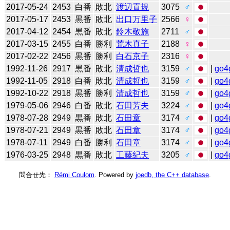
2017-05-24
2453
白番
敗北
渡辺貢規
3075
♂
2017-05-17
2453
黒番
敗北
出口万里子
2566
♀
2017-04-12
2454
黒番
敗北
鈴木敬施
2711
♂
2017-03-15
2455
白番
勝利
荒木真子
2188
♀
2017-02-22
2456
黒番
勝利
白石京子
2316
♀
1992-11-26
2917
黒番
敗北
清成哲也
3159
♂
|
go4
1992-11-05
2918
白番
敗北
清成哲也
3159
♂
|
go4
1992-10-22
2918
黒番
勝利
清成哲也
3159
♂
|
go4
1979-05-06
2946
白番
敗北
石田芳夫
3224
♂
|
go4
1978-07-28
2949
黒番
敗北
石田章
3174
♂
|
go4
1978-07-21
2949
黒番
敗北
石田章
3174
♂
|
go4
1978-07-11
2949
白番
勝利
石田章
3174
♂
|
go4
1976-03-25
2948
黒番
敗北
工藤紀夫
3205
♂
|
go4
問合せ先：
Rémi Coulom
. Powered by
joedb, the C++ database
.