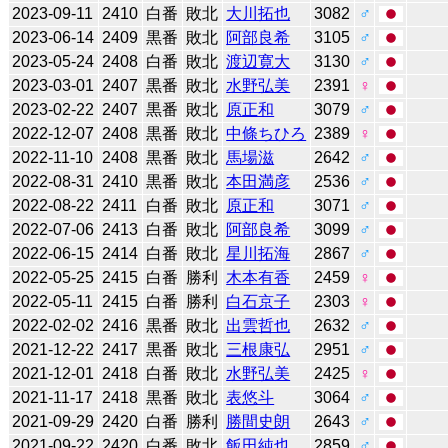
2023-09-11
2410
白番
敗北
大川拓也
3082
♂
2023-06-14
2409
黒番
敗北
阿部良希
3105
♂
2023-05-24
2408
白番
敗北
渡辺寛大
3130
♂
2023-03-01
2407
黒番
敗北
水野弘美
2391
♀
2023-02-22
2407
黒番
敗北
原正和
3079
♂
2022-12-07
2408
黒番
敗北
中條ちひろ
2389
♀
2022-11-10
2408
黒番
敗北
馬場滋
2642
♂
2022-08-31
2410
黒番
敗北
本田満彦
2536
♂
2022-08-22
2411
白番
敗北
原正和
3071
♂
2022-07-06
2413
白番
敗北
阿部良希
3099
♂
2022-06-15
2414
白番
敗北
星川拓海
2867
♂
2022-05-25
2415
白番
勝利
木本有香
2459
♀
2022-05-11
2415
白番
勝利
白石京子
2303
♀
2022-02-02
2416
黒番
敗北
出雲哲也
2632
♂
2021-12-22
2417
黒番
敗北
三根康弘
2951
♂
2021-12-01
2418
白番
敗北
水野弘美
2425
♀
2021-11-17
2418
黒番
敗北
表悠斗
3064
♂
2021-09-29
2420
白番
勝利
勝間史朗
2643
♂
2021-09-22
2420
白番
敗北
飯田純也
2859
♂