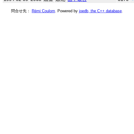
問合せ先：
Rémi Coulom
. Powered by
joedb, the C++ database
.