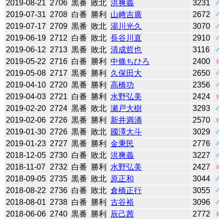
2019-08-21
2706
黒番
敗北
洪爽義
3231
2019-07-31
2708
白番
勝利
山﨑吉廣
2672
2019-07-17
2709
黒番
敗北
湯川光久
3070
2019-06-19
2712
白番
敗北
長谷川直
2910
2019-06-12
2713
黒番
敗北
清成哲也
3116
2019-05-22
2716
白番
勝利
中條ちひろ
2400
2019-05-08
2717
黒番
勝利
久保田大
2650
2019-04-10
2720
黒番
勝利
高橋功
2356
2019-04-03
2721
白番
勝利
水野弘美
2424
2019-02-20
2724
黒番
敗北
瀬戸大樹
3293
2019-02-06
2726
黒番
勝利
新井満涌
2570
2019-01-30
2726
黒番
敗北
國澤大斗
3029
2019-01-23
2727
黒番
勝利
金秉民
2776
2018-12-05
2730
白番
敗北
洪爽義
3227
2018-11-07
2732
白番
勝利
水野弘美
2427
2018-09-05
2735
黒番
敗北
原正和
3044
2018-08-22
2736
白番
敗北
倉橋正行
3055
2018-08-01
2738
白番
勝利
古谷裕
3096
2018-06-06
2740
黒番
勝利
辰己茜
2772