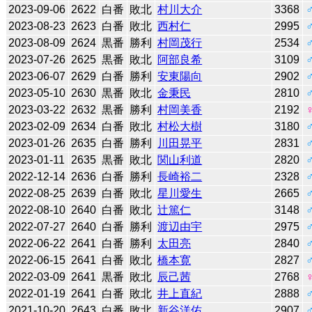
2023-09-06
2622
白番
敗北
村川大介
3368
2023-08-23
2623
白番
敗北
西村仁
2995
2023-08-09
2624
黒番
勝利
村岡茂行
2534
2023-07-26
2625
黒番
敗北
阿部良希
3109
2023-06-07
2629
白番
勝利
安東陽向
2902
2023-05-10
2630
黒番
敗北
金秉民
2810
2023-03-22
2632
黒番
勝利
村岡美香
2192
2023-02-09
2634
白番
敗北
村松大樹
3180
2023-01-26
2635
白番
勝利
川田晃平
2831
2023-01-11
2635
黒番
敗北
関山利道
2820
2022-12-14
2636
白番
勝利
長崎裕二
2328
2022-08-25
2639
白番
敗北
星川愛生
2665
2022-08-10
2640
白番
敗北
辻󠄀篤仁
3148
2022-07-27
2640
白番
勝利
渡辺由宇
2975
2022-06-22
2641
白番
勝利
太田亮
2840
2022-06-15
2641
白番
敗北
橋本寛
2827
2022-03-09
2641
黒番
敗北
辰己茜
2768
2022-01-19
2641
白番
敗北
井上直紀
2888
2021-10-20
2643
白番
敗北
新谷洋佑
2907