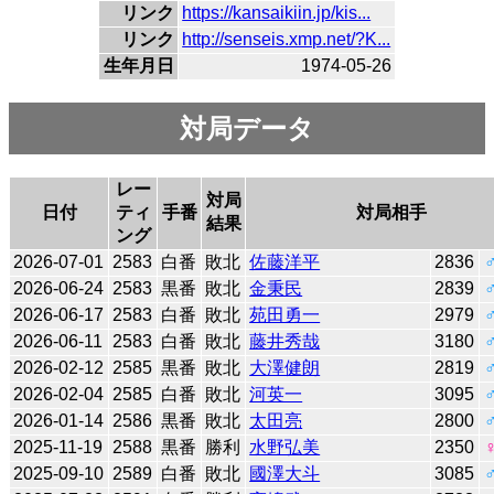
リンク
https://kansaikiin.jp/kis...
リンク
http://senseis.xmp.net/?K...
生年月日
1974-05-26
対局データ
レー
対局
日付
ティ
手番
対局相手
結果
ング
2026-07-01
2583
白番
敗北
佐藤洋平
2836
2026-06-24
2583
黒番
敗北
金秉民
2839
2026-06-17
2583
白番
敗北
苑田勇一
2979
2026-06-11
2583
白番
敗北
藤井秀哉
3180
2026-02-12
2585
黒番
敗北
大澤健朗
2819
2026-02-04
2585
白番
敗北
河英一
3095
2026-01-14
2586
黒番
敗北
太田亮
2800
2025-11-19
2588
黒番
勝利
水野弘美
2350
2025-09-10
2589
白番
敗北
國澤大斗
3085