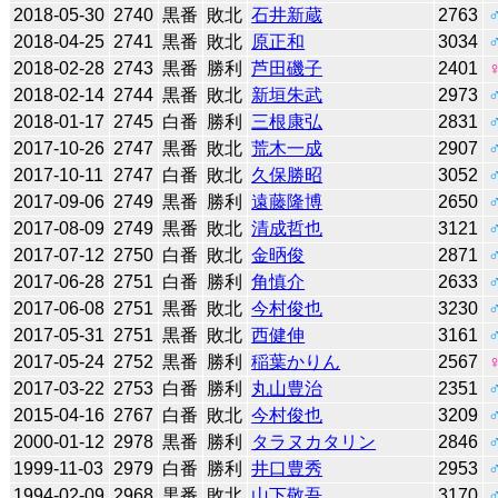
2018-05-30
2740
黒番
敗北
石井新蔵
2763
2018-04-25
2741
黒番
敗北
原正和
3034
2018-02-28
2743
黒番
勝利
芦田磯子
2401
2018-02-14
2744
黒番
敗北
新垣朱武
2973
2018-01-17
2745
白番
勝利
三根康弘
2831
2017-10-26
2747
黒番
敗北
荒木一成
2907
2017-10-11
2747
白番
敗北
久保勝昭
3052
2017-09-06
2749
黒番
勝利
遠藤隆博
2650
2017-08-09
2749
黒番
敗北
清成哲也
3121
2017-07-12
2750
白番
敗北
金昞俊
2871
2017-06-28
2751
白番
勝利
角慎介
2633
2017-06-08
2751
黒番
敗北
今村俊也
3230
2017-05-31
2751
黒番
敗北
西健伸
3161
2017-05-24
2752
黒番
勝利
稲葉かりん
2567
2017-03-22
2753
白番
勝利
丸山豊治
2351
2015-04-16
2767
白番
敗北
今村俊也
3209
2000-01-12
2978
黒番
勝利
タラヌカタリン
2846
1999-11-03
2979
白番
勝利
井口豊秀
2953
1994-02-09
2968
黒番
敗北
山下敬吾
3170