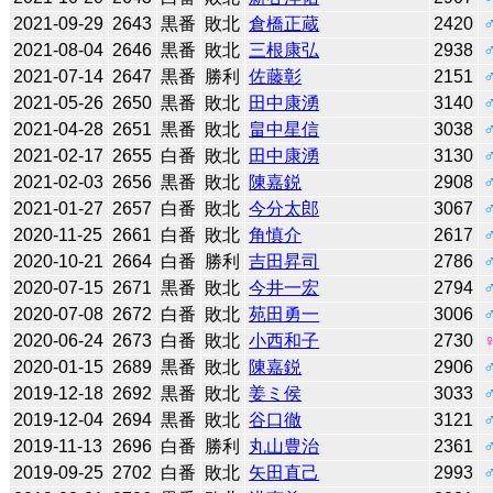
2021-09-29
2643
黒番
敗北
倉橋正蔵
2420
2021-08-04
2646
黒番
敗北
三根康弘
2938
2021-07-14
2647
黒番
勝利
佐藤彰
2151
2021-05-26
2650
黒番
敗北
田中康湧
3140
2021-04-28
2651
黒番
敗北
畠中星信
3038
2021-02-17
2655
白番
敗北
田中康湧
3130
2021-02-03
2656
黒番
敗北
陳嘉鋭
2908
2021-01-27
2657
白番
敗北
今分太郎
3067
2020-11-25
2661
白番
敗北
角慎介
2617
2020-10-21
2664
白番
勝利
吉田昇司
2786
2020-07-15
2671
黒番
敗北
今井一宏
2794
2020-07-08
2672
白番
敗北
苑田勇一
3006
2020-06-24
2673
白番
敗北
小西和子
2730
2020-01-15
2689
黒番
敗北
陳嘉鋭
2906
2019-12-18
2692
黒番
敗北
姜ミ侯
3033
2019-12-04
2694
黒番
敗北
谷口徹
3121
2019-11-13
2696
白番
勝利
丸山豊治
2361
2019-09-25
2702
白番
敗北
矢田直己
2993