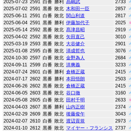
2025-07-23
2591
白番
勝利
髙嶋武
2733
2025-07-02
2591
黒番
敗北
木和田一臣
2857
2025-06-11
2591
白番
敗北
関山利道
2817
2025-06-04
2591
黒番
勝利
伊藤加代子
2025
2025-05-14
2592
黒番
敗北
髙津昌昭
2919
2025-04-02
2592
黒番
敗北
矢田直己
3010
2025-03-19
2593
黒番
敗北
大谷健介
2901
2025-01-08
2595
白番
敗北
清成哲也
3076
2024-10-30
2597
白番
敗北
金野為人
2684
2024-09-11
2599
白番
敗北
洪爽義
3233
2024-07-24
2601
白番
勝利
倉橋正蔵
2415
2024-07-17
2602
黒番
勝利
本田悟朗
2503
2024-06-26
2602
黒番
敗北
倉橋正蔵
2415
2024-06-05
2603
黒番
敗北
谷口徹
3160
2024-05-08
2605
白番
敗北
田村千明
2633
2024-04-03
2607
黒番
勝利
山内正樹
2374
2024-02-29
2609
黒番
敗北
後藤俊午
3043
2024-02-07
2610
白番
敗北
渡辺貢規
2973
2024-01-10
2612
黒番
敗北
マイヤー・フランシス
2737