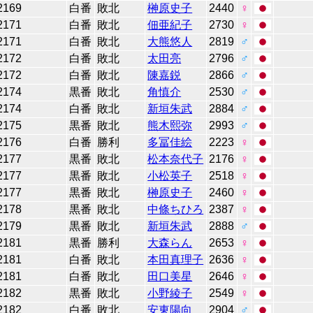
2169
白番
敗北
榊原史子
2440
♀
2171
白番
敗北
佃亜紀子
2730
♀
2171
白番
敗北
大熊悠人
2819
♂
2172
白番
敗北
太田亮
2796
♂
2172
白番
敗北
陳嘉鋭
2866
♂
2174
黒番
敗北
角慎介
2530
♂
2174
白番
敗北
新垣朱武
2884
♂
2175
黒番
敗北
熊木熙弥
2993
♂
2176
白番
勝利
多冨佳絵
2223
♀
2177
黒番
敗北
松本奈代子
2176
♀
2177
黒番
敗北
小松英子
2518
♀
2177
黒番
敗北
榊原史子
2460
♀
2178
黒番
敗北
中條ちひろ
2387
♀
2179
黒番
敗北
新垣朱武
2888
♂
2181
黒番
勝利
大森らん
2653
♀
2181
白番
敗北
本田真理子
2636
♀
2181
白番
敗北
田口美星
2646
♀
2182
黒番
敗北
小野綾子
2549
♀
2182
白番
敗北
安東陽向
2904
♂