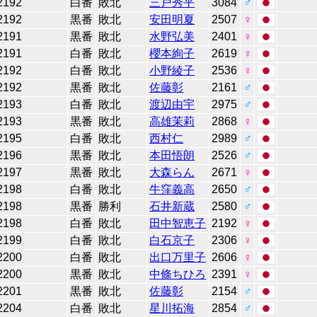
2192
白番
敗北
三戸秀平
3084
♂
2192
黒番
敗北
安田明夏
2507
♀
2191
黒番
敗北
水野弘美
2401
♀
2191
白番
敗北
櫻本絢子
2619
♀
2192
白番
敗北
小野綾子
2536
♀
2192
黒番
敗北
佐藤彰
2161
♂
2193
白番
敗北
渡辺由宇
2975
♂
2193
黒番
敗北
高雄茉莉
2868
♀
2195
白番
敗北
西村仁
2989
♂
2196
黒番
敗北
本田悟朗
2526
♂
2197
黒番
敗北
大森らん
2671
♀
2198
白番
敗北
牛窪義高
2650
♂
2198
黒番
勝利
石井新蔵
2580
♂
2198
白番
敗北
田中智恵子
2192
♀
2199
白番
敗北
白石京子
2306
♀
2200
白番
敗北
出口万里子
2606
♀
2200
黒番
敗北
中條ちひろ
2391
♀
2201
黒番
敗北
佐藤彰
2154
♂
2204
白番
敗北
星川拓海
2854
♂