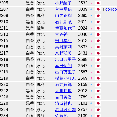
2205
黒番
敗北
小野綾子
2532
♀
2207
白番
敗北
畠中星信
3039
♂
|
go4g
2209
黒番
勝利
山内正樹
2395
♂
2210
黒番
敗北
石井新蔵
2611
♂
2211
黒番
勝利
伊藤加代子
2024
♀
2213
白番
敗北
古谷裕
3040
♂
2215
白番
敗北
飛田早紀
2613
♀
2216
白番
敗北
高雄茉莉
2837
♀
2217
白番
敗北
水野弘美
2431
♀
2218
黒番
敗北
出口万里子
2588
♀
2219
白番
敗北
本田悟朗
2547
♂
2219
白番
敗北
出口万里子
2587
♀
2219
白番
敗北
稲葉かりん
2569
♀
2220
白番
勝利
石井資郎
2159
♂
2222
黒番
敗北
大川拓也
3013
♂
2226
黒番
敗北
吉田美香
2789
♀
2228
黒番
敗北
清成哲也
3101
♂
2234
白番
敗北
岩田紗絵加
2757
♀
2234
白番
勝利
佐藤彰
2139
♂