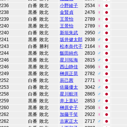
2236
白番
敗北
小野綾子
2534
♀
2238
黒番
敗北
金賢貞
2476
♀
2239
白番
敗北
王景怡
2789
♀
2240
黒番
敗北
王景怡
2789
♀
2240
白番
敗北
新垣朱武
2950
♂
2241
黒番
敗北
坂井健太郎
2938
♂
2243
白番
勝利
松本奈代子
2164
♀
2244
黒番
敗北
飯田純也
2810
♂
2246
黒番
敗北
星川拓海
2815
♂
2246
黒番
敗北
西山静佳
2696
♀
2249
黒番
敗北
榊原正晃
2782
♂
2252
白番
敗北
辰己茜
2771
♀
2253
白番
敗北
佐藤優太
3042
♂
2258
白番
敗北
星川航洋
2865
♂
2259
黒番
敗北
井上直紀
2853
♂
2260
黒番
敗北
榊原史子
2508
♀
2262
黒番
敗北
加藤千笑
2922
♀
2262
白番
敗北
古家正大
2717
♂