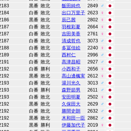
2183
黒番
敗北
飯田純也
2849
♂
2184
白番
敗北
出口万里子
2623
♀
2186
黒番
敗北
辰己茜
2802
♀
2187
白番
敗北
羽根彩夏
2664
♀
2187
白番
敗北
吉田美香
2761
♀
2187
白番
敗北
清成哲也
3073
♂
2188
白番
敗北
多冨佳絵
2240
♀
2189
白番
敗北
西村仁
2996
♂
2191
白番
敗北
髙津昌昭
2927
♂
2192
白番
勝利
小西和子
2656
♀
2192
黒番
敗北
髙山邊楓実
2612
♀
2193
白番
敗北
湯川光久
3013
♂
2193
白番
勝利
森野節男
2611
♂
2193
白番
敗北
安田明夏
2502
♀
2192
黒番
敗北
久保田大
2629
♂
2192
白番
敗北
勝間史朗
2632
♂
2192
黒番
敗北
木和田一臣
2862
♂
2192
黒番
勝利
伊藤加代子
2019
♀