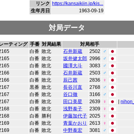
リンク
https://kansaikiin.jp/kis...
生年月日
1963-09-19
対局データ
レーティング
手番
対局結果
対局相手
2165
白番
敗北
石井新蔵
2502
♂
2165
白番
敗北
坂井健太郎
2996
♂
2165
白番
敗北
國澤大斗
3083
♂
2166
白番
敗北
石井新蔵
2503
♂
2166
白番
敗北
辰己茜
2836
♀
2167
黒番
敗北
長谷川直
2768
♂
2167
白番
敗北
谷口徹
3166
♂
2167
白番
敗北
田口美星
2639
♀
|
nihon_
2168
白番
敗北
浅野泰子
2309
♀
2168
白番
勝利
伊藤加代子
2025
♀
2169
白番
敗北
青葉かおり
2613
♀
2169
白番
敗北
中野泰宏
3081
♂