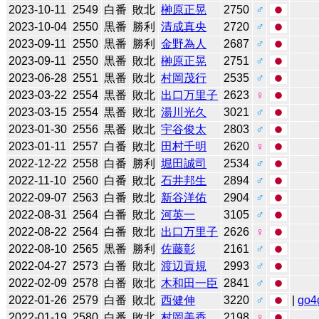
2023-10-11
2549
白番
敗北
榊原正晃
2750
♂
2023-10-04
2550
黒番
勝利
清成真央
2720
♂
2023-09-11
2550
黒番
勝利
金野為人
2687
♂
2023-09-11
2550
黒番
敗北
榊原正晃
2751
♂
2023-06-28
2551
黒番
敗北
村岡茂行
2535
♂
2023-03-22
2554
黒番
敗北
出口万里子
2623
♀
2023-03-15
2554
黒番
敗北
湯川光久
3021
♂
2023-01-30
2556
黒番
敗北
宇谷俊太
2803
♂
2023-01-11
2557
白番
敗北
田村千明
2620
♀
2022-12-22
2558
白番
勝利
堀田誠司
2534
♂
2022-11-10
2560
白番
敗北
石井邦生
2894
♂
2022-09-07
2563
白番
敗北
新谷洋佑
2904
♂
2022-08-31
2564
白番
敗北
河英一
3105
♂
2022-08-22
2564
白番
敗北
出口万里子
2626
♀
2022-08-10
2565
黒番
勝利
佐藤彰
2161
♂
2022-04-27
2573
白番
敗北
渡辺貢規
2993
♂
2022-02-09
2578
白番
敗北
木和田一臣
2841
♂
2022-01-26
2579
白番
敗北
西健伸
3220
♂
|
go4
2022-01-19
2580
白番
敗北
村岡美香
2198
♀