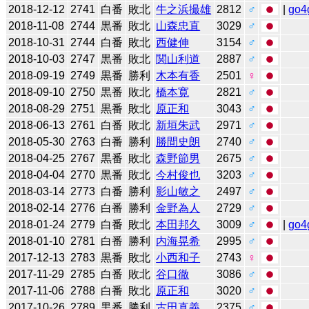
2018-12-12
2741
白番
敗北
牛之浜撮雄
2812
♂
|
go4
2018-11-08
2744
黒番
敗北
山森忠直
3029
♂
2018-10-31
2744
白番
敗北
西健伸
3154
♂
2018-10-03
2747
黒番
敗北
関山利道
2887
♂
2018-09-19
2749
黒番
勝利
木本有香
2501
♀
2018-09-10
2750
黒番
敗北
橋本寛
2821
♂
2018-08-29
2751
黒番
敗北
原正和
3043
♂
2018-06-13
2761
白番
敗北
新垣朱武
2971
♂
2018-05-30
2763
白番
勝利
勝間史朗
2740
♂
2018-04-25
2767
黒番
敗北
森野節男
2675
♂
2018-04-04
2770
黒番
敗北
今村俊也
3203
♂
2018-03-14
2773
白番
勝利
影山敏之
2497
♂
2018-02-14
2776
白番
勝利
金野為人
2729
♂
2018-01-24
2779
白番
敗北
本田邦久
3009
♂
|
go4
2018-01-10
2781
白番
勝利
内海晃希
2995
♂
2017-12-13
2783
黒番
敗北
小西和子
2743
♀
2017-11-29
2785
白番
敗北
谷口徹
3086
♂
2017-11-06
2788
白番
敗北
原正和
3020
♂
2017-10-26
2789
黒番
勝利
古田直義
2375
♂