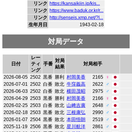
リンク
https://kansaikiin.jp/kis...
リンク
https://www.baduk.or.kr/r...
リンク
http://senseis.xmp.net/?I...
生年月日
1943-02-18
対局データ
レー
対局
日付
ティ
手番
対局相手
結果
ング
2026-08-05
2502
黒番
勝利
村岡美香
2165
♀
2026-07-01
2502
白番
敗北
牛窪義高
2622
♂
2026-06-03
2502
白番
敗北
横田茂昭
2975
♂
2026-04-29
2503
黒番
勝利
村岡美香
2166
♀
2026-02-25
2503
白番
敗北
山﨑吉廣
2648
♂
2026-02-18
2503
黒番
敗北
三根康弘
2990
♂
2026-01-07
2504
黒番
敗北
本田悟朗
2519
♂
2025-11-19
2506
黒番
敗北
星川航洋
2861
♂