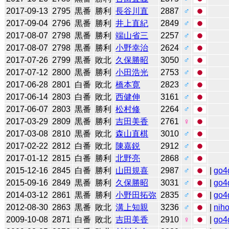
2017-09-13
2795
黒番
勝利
長谷川直
2887
♂
2017-09-04
2796
黒番
勝利
井上直紀
2849
♂
2017-08-07
2798
黒番
勝利
端山省三
2257
♂
2017-08-07
2798
黒番
勝利
小野幸治
2624
♂
2017-07-26
2799
黒番
敗北
久保勝昭
3050
♂
2017-07-12
2800
黒番
勝利
小田浩光
2753
♂
2017-06-28
2801
白番
敗北
橋本寛
2823
♂
2017-06-14
2803
白番
敗北
西健伸
3161
♂
2017-06-07
2803
黒番
勝利
松村修
2264
♂
2017-03-29
2809
黒番
勝利
吉田美香
2761
♀
2017-03-08
2810
黒番
敗北
森山直棋
3010
♂
2017-02-22
2812
白番
敗北
陳嘉鋭
2912
♂
2017-01-12
2815
白番
勝利
北野亮
2868
♂
2015-12-16
2845
白番
勝利
山田規喜
2987
♂
|
go4
2015-09-16
2849
黒番
勝利
久保勝昭
3031
♂
|
go4
2014-03-12
2861
黒番
勝利
小野田拓弥
2835
♂
|
go4
2012-08-30
2863
黒番
敗北
溝上知親
3236
♂
|
niho
2009-10-08
2871
白番
敗北
吉田美香
2910
♀
|
go4