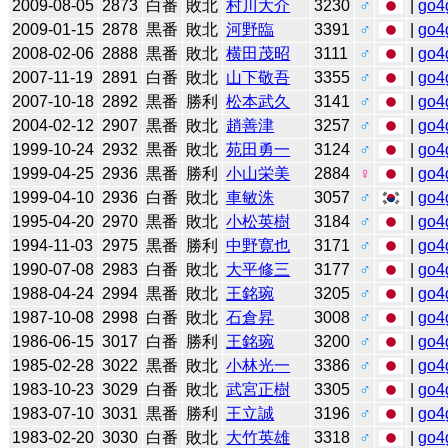
2009-08-05
2873
白番
敗北
村川大介
3230
♂
|
go4
2009-01-15
2878
黒番
敗北
河野臨
3391
♂
|
go4
2008-02-06
2888
黒番
敗北
横田茂昭
3111
♂
|
go4
2007-11-19
2891
白番
敗北
山下敬吾
3355
♂
|
go4
2007-10-18
2892
黒番
勝利
松本武久
3141
♂
|
go4
2004-02-12
2907
黒番
敗北
趙善津
3257
♂
|
go4
1999-10-24
2932
黒番
敗北
苑田勇一
3124
♂
|
go4
1999-04-25
2936
黒番
勝利
小山栄美
2884
♀
|
go4
1999-04-10
2936
白番
敗北
車敏洙
3057
♂
|
go4
1995-04-20
2970
黒番
敗北
小松英樹
3184
♂
|
go4
1994-11-03
2975
黒番
勝利
中野寛也
3171
♂
|
go4
1990-07-08
2983
白番
敗北
大平修三
3177
♂
|
go4
1988-04-24
2994
黒番
敗北
王銘琬
3205
♂
|
go4
1987-10-08
2998
白番
敗北
石倉昇
3008
♂
|
go4
1986-06-15
3017
白番
勝利
王銘琬
3200
♂
|
go4
1985-02-28
3022
黒番
敗北
小林光一
3386
♂
|
go4
1983-10-23
3029
白番
敗北
武宮正樹
3305
♂
|
go4
1983-07-10
3031
黒番
勝利
王立誠
3196
♂
|
go4
1983-02-20
3030
白番
敗北
大竹英雄
3318
♂
|
go4