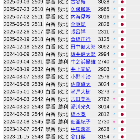
2025-09-03
2509
黒番
敗北
古谷裕
3028
♂
2025-07-23
2510
白番
敗北
久保勝昭
2965
♂
2025-07-02
2511
黒番
敗北
内海晃希
3016
♂
2025-06-25
2511
白番
敗北
金秉民
2826
♂
2025-02-26
2517
黒番
敗北
張呂祥
2311
♂
2025-02-19
2518
白番
敗北
倉橋正行
3125
♂
2024-12-18
2523
白番
敗北
田中健太郎
3092
♂
2024-10-09
2528
白番
敗北
坂井健太郎
2994
♂
2024-09-04
2531
黒番
勝利
牛之浜撮雄
2740
♂
2024-08-19
2532
白番
敗北
井上直紀
2903
♂
2024-08-07
2533
黒番
敗北
小野幸治
2576
♂
2024-05-08
2539
白番
敗北
佐藤優太
3024
♂
2024-05-01
2540
白番
敗北
瀬戸大樹
3273
♂
2024-04-03
2542
白番
敗北
吉田美香
2762
♀
2024-03-20
2543
黒番
勝利
湯川光久
3014
♂
2024-02-28
2544
白番
敗北
橋本寛
2812
♂
2024-02-08
2545
黒番
勝利
佃亜紀子
2730
♀
2023-12-07
2547
黒番
敗北
牛窪義高
2628
♂
2023-11-15
2548
黒番
敗北
谷口徹
3154
♂