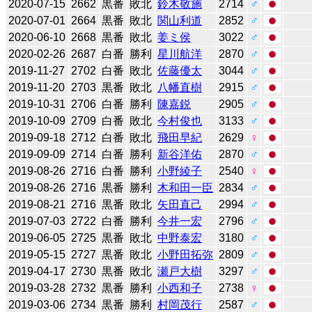
2020-07-15
2662
黒番
敗北
鈴木敬施
2714
♂
2020-07-01
2664
黒番
敗北
関山利道
2852
♂
2020-06-10
2668
黒番
敗北
姜ミ侯
3022
♂
2020-02-26
2687
白番
勝利
星川航洋
2870
♂
2019-11-27
2702
白番
敗北
佐藤優太
3044
♂
2019-11-20
2703
黒番
敗北
八幡直樹
2915
♂
2019-10-31
2706
白番
勝利
陳嘉鋭
2905
♂
2019-10-09
2709
白番
敗北
今村俊也
3133
♂
2019-09-18
2712
白番
敗北
飛田早紀
2629
♀
2019-09-09
2714
白番
勝利
新谷洋佑
2870
♂
2019-08-26
2716
白番
勝利
小野綾子
2540
♀
2019-08-26
2716
黒番
勝利
木和田一臣
2834
♂
2019-08-21
2716
黒番
敗北
矢田直己
2994
♂
2019-07-03
2722
白番
勝利
今井一宏
2796
♂
2019-06-05
2725
黒番
敗北
中野泰宏
3180
♂
2019-05-15
2727
黒番
敗北
小野田拓弥
2809
♂
2019-04-17
2730
黒番
敗北
瀬戸大樹
3297
♂
2019-03-28
2732
黒番
勝利
小西和子
2738
♀
2019-03-06
2734
黒番
勝利
村岡茂行
2587
♂