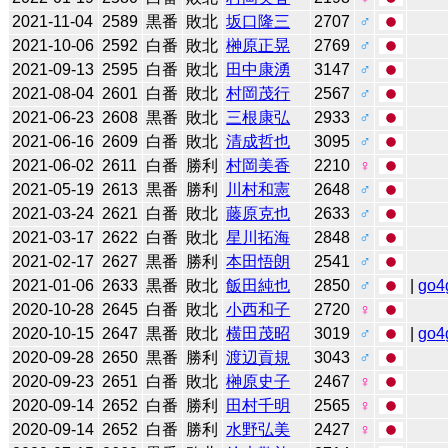
2021-11-04
2589
黒番
敗北
坂口隆三
2707
♂
2021-10-06
2592
白番
敗北
榊原正晃
2769
♂
2021-09-13
2595
白番
敗北
田中康湧
3147
♂
2021-08-04
2601
白番
敗北
村岡茂行
2567
♂
2021-06-23
2608
黒番
敗北
三根康弘
2933
♂
2021-06-16
2609
白番
敗北
清成哲也
3095
♂
2021-06-02
2611
白番
勝利
村岡美香
2210
♀
2021-05-19
2613
黒番
勝利
川村和憲
2648
♂
2021-03-24
2621
白番
敗北
藤原克也
2633
♂
2021-03-17
2622
白番
敗北
星川拓海
2848
♂
2021-02-17
2627
黒番
勝利
本田悟朗
2541
♂
2021-01-06
2633
黒番
敗北
飯田純也
2850
♂
|
go4
2020-10-28
2645
白番
敗北
小西和子
2720
♀
2020-10-15
2647
黒番
敗北
横田茂昭
3019
♂
|
go4
2020-09-28
2650
黒番
勝利
渡辺貢規
3043
♂
2020-09-23
2651
白番
敗北
榊原史子
2467
♀
2020-09-14
2652
白番
勝利
田村千明
2565
♀
2020-09-14
2652
白番
勝利
水野弘美
2427
♀