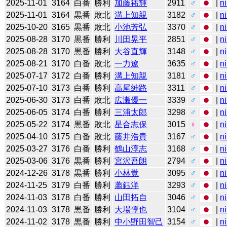
2025-11-01
3164
白番
勝利
加藤祐輝
2911
♂
|
n
2025-11-01
3164
黒番
敗北
溝上知親
3182
♂
|
n
2025-10-20
3165
黒番
敗北
小池芳弘
3370
♂
|
n
2025-08-28
3170
黒番
勝利
川田晃平
2851
♂
|
n
2025-08-28
3170
黒番
勝利
大谷直輝
3148
♂
|
n
2025-08-21
3170
白番
敗北
一力遼
3635
♂
|
n
2025-07-17
3172
白番
勝利
溝上知親
3181
♂
|
n
2025-07-10
3173
白番
勝利
高尾紳路
3311
♂
|
n
2025-06-30
3173
白番
敗北
広瀬優一
3339
♂
|
n
2025-06-05
3174
白番
勝利
三浦太郎
3298
♂
|
n
2025-05-22
3174
黒番
敗北
星合志保
3015
♀
|
n
2025-04-10
3175
白番
敗北
藤井浩貴
3167
♂
|
n
2025-03-27
3176
白番
勝利
鶴山淳志
3168
♂
|
n
2025-03-06
3176
黒番
勝利
宮沢吾朗
2794
♂
|
n
2024-12-26
3178
黒番
勝利
小林覚
3095
♂
|
n
2024-11-25
3179
白番
勝利
蕭鈺洋
3293
♂
|
n
2024-11-03
3178
白番
勝利
山田拓自
3046
♂
|
n
2024-11-03
3178
黒番
勝利
大場惇也
3104
♂
|
n
2024-11-02
3178
黒番
勝利
中小野田智己
3154
♂
|
n