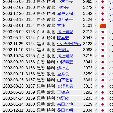
2004-05-09
3163
黒番
勝利
小林泉美
2965
♀
|
g
2004-02-07
3160
白番
敗北
河野臨
3272
♂
|
g
2003-12-20
3159
黒番
勝利
瀬戸大樹
3142
♂
|
g
2003-08-12
3154
白番
敗北
望月研一
3124
♂
|
g
2003-08-01
3154
白番
敗北
方捷
3101
♂
2003-06-09
3153
白番
敗北
溝上知親
3212
♂
|
g
2003-05-19
3154
白番
勝利
時本壱
3047
♂
|
g
2002-11-25
3154
黒番
敗北
中小野田智己
3123
♂
|
g
2002-11-10
3154
黒番
敗北
金秉民
3088
♂
|
g
2002-10-24
3155
白番
敗北
溝上知親
3215
♂
|
g
2002-09-30
3156
白番
勝利
中野泰宏
3041
♂
|
g
2002-09-30
3156
黒番
勝利
釼持丈
2973
♂
|
g
2002-09-21
3156
黒番
敗北
金秀俊
3259
♂
|
g
2002-08-26
3157
黒番
勝利
山下敬吾
3361
♂
|
g
2002-08-26
3157
黒番
勝利
金澤秀男
3013
♂
|
g
2002-05-20
3159
黒番
敗北
王銘琬
3292
♂
|
g
2002-04-24
3159
黒番
勝利
河野臨
3233
♂
|
g
2002-01-14
3160
黒番
敗北
森田道博
3129
♂
|
g
2001-12-11
3161
黒番
勝利
桑田泰明
2834
♂
|
g