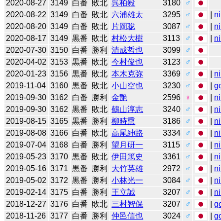
2020-08-27
3149
白番
敗北
呉柏毅
3180
♂
2020-08-22
3149
白番
敗北
六浦雄太
3295
♂
|
n
2020-08-20
3149
白番
敗北
片岡聡
3087
♂
|
n
2020-08-17
3149
黒番
敗北
村松大樹
3113
♂
|
n
2020-07-30
3150
白番
勝利
清成哲也
3099
♂
2020-04-02
3153
黒番
敗北
今村俊也
3123
♂
2020-01-23
3156
黒番
敗北
本木克弥
3369
♂
|
n
2019-11-04
3160
黒番
敗北
小山空也
3230
♂
|
g
2019-09-30
3162
白番
勝利
金艶
2596
♀
|
n
2019-09-30
3162
黒番
敗北
鶴山淳志
3240
♂
|
n
2019-08-15
3165
黒番
勝利
柳時熏
3186
♂
|
n
2019-08-08
3166
白番
敗北
高尾紳路
3334
♂
|
n
2019-07-04
3168
白番
勝利
望月研一
3115
♂
|
n
2019-05-23
3170
黒番
敗北
伊田篤史
3361
♂
|
n
2019-05-16
3171
黒番
勝利
大竹英雄
2972
♂
|
n
2019-05-02
3172
黒番
勝利
小林光一
3084
♂
|
n
2019-02-14
3175
白番
勝利
王立誠
3207
♂
|
n
2018-12-27
3176
白番
敗北
三村智保
3207
♂
|
g
2018-11-26
3177
白番
勝利
仲邑信也
3024
♂
|
g