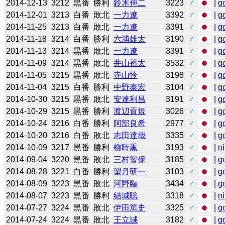
2014-12-13
3212
黒番
勝利
鈴木伸二
3223
♂
|
g
2014-12-01
3213
白番
敗北
一力遼
3392
♂
|
g
2014-11-25
3213
白番
敗北
一力遼
3391
♂
|
g
2014-11-18
3214
白番
勝利
六浦雄太
3190
♂
|
g
2014-11-13
3214
黒番
敗北
一力遼
3391
♂
|
g
2014-11-09
3214
黒番
敗北
井山裕太
3532
♂
|
g
2014-11-05
3215
黒番
敗北
寺山怜
3198
♂
|
g
2014-11-04
3215
白番
勝利
中野泰宏
3104
♂
|
g
2014-10-30
3215
黒番
敗北
安達利昌
3191
♂
|
g
2014-10-29
3215
黒番
勝利
渡辺貢規
3026
♂
|
g
2014-10-24
3216
白番
勝利
阿部良希
2977
♂
|
g
2014-10-20
3216
白番
敗北
志田達哉
3335
♂
|
g
2014-10-09
3217
黒番
勝利
柳時熏
3193
♂
|
n
2014-09-04
3220
黒番
敗北
三村智保
3185
♂
|
g
2014-08-28
3221
白番
勝利
望月研一
3103
♂
|
g
2014-08-09
3223
黒番
敗北
河野臨
3434
♂
|
g
2014-08-07
3223
黒番
勝利
結城聡
3318
♂
|
n
2014-07-27
3224
黒番
敗北
伊田篤史
3325
♂
|
g
2014-07-24
3224
黒番
敗北
王立誠
3182
♂
|
g