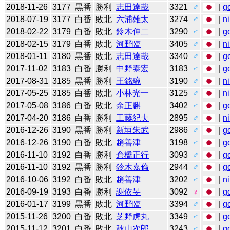
2018-11-26
3177
黒番
勝利
志田達哉
3321
♂
|
g
2018-07-19
3177
白番
敗北
六浦雄太
3274
♂
|
n
2018-02-22
3179
白番
敗北
鈴木伸二
3290
♂
|
g
2018-02-15
3179
白番
敗北
河野臨
3405
♂
|
n
2018-01-11
3180
黒番
敗北
志田達哉
3340
♂
|
g
2017-11-02
3183
白番
勝利
中野泰宏
3183
♂
|
g
2017-08-31
3185
黒番
勝利
王銘琬
3190
♂
|
n
2017-05-25
3185
白番
敗北
小林光一
3125
♂
|
n
2017-05-08
3186
白番
敗北
余正麒
3402
♂
|
g
2017-04-20
3186
白番
勝利
工藤紀夫
2895
♂
|
n
2016-12-26
3190
黒番
勝利
新垣朱武
2986
♂
|
g
2016-12-26
3190
白番
敗北
趙善津
3198
♂
|
g
2016-11-10
3192
白番
勝利
倉橋正行
3093
♂
|
g
2016-11-10
3192
黒番
勝利
鈴木嘉倫
2944
♂
|
g
2016-10-06
3192
白番
敗北
趙善津
3202
♂
|
n
2016-09-19
3193
白番
勝利
謝依旻
3092
♀
|
g
2016-01-17
3199
黒番
敗北
河野臨
3394
♂
|
g
2015-11-26
3200
白番
敗北
芝野虎丸
3349
♂
|
g
2015-11-12
3201
白番
敗北
秋山次郎
3243
♂
|
g