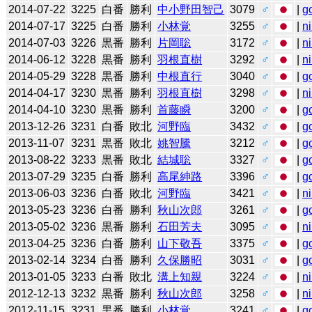
2014-07-22
3225
白番
勝利
中小野田智己
3079
♂
|
g
2014-07-17
3225
白番
勝利
小林覚
3255
♂
|
n
2014-07-03
3226
黒番
勝利
片岡聡
3172
♂
|
n
2014-06-12
3228
黒番
勝利
羽根直樹
3292
♂
|
n
2014-05-29
3228
黒番
勝利
中根直行
3040
♂
|
g
2014-04-17
3230
黒番
勝利
羽根直樹
3298
♂
|
n
2014-04-10
3230
黒番
勝利
首藤瞬
3200
♂
|
g
2013-12-26
3231
白番
敗北
河野臨
3432
♂
|
g
2013-11-07
3231
黒番
敗北
姚智騰
3212
♂
|
g
2013-08-22
3233
黒番
敗北
結城聡
3327
♂
|
g
2013-07-29
3235
白番
勝利
高尾紳路
3396
♂
|
g
2013-06-03
3236
白番
敗北
河野臨
3421
♂
|
n
2013-05-23
3236
白番
勝利
秋山次郎
3261
♂
|
g
2013-05-02
3236
黒番
勝利
石田芳夫
3095
♂
|
n
2013-04-25
3236
白番
勝利
山下敬吾
3375
♂
|
g
2013-02-14
3234
白番
勝利
久保勝昭
3031
♂
|
g
2013-01-05
3233
白番
敗北
溝上知親
3224
♂
|
n
2012-12-13
3232
黒番
勝利
秋山次郎
3258
♂
|
n
2012-11-15
3231
黒番
勝利
小林覚
3241
♂
|
g