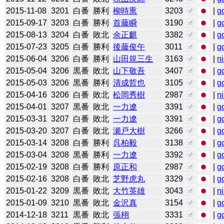
2015-11-08
3201
白番
勝利
柳時熏
3203
♂
|
g
2015-09-17
3203
白番
勝利
首藤瞬
3190
♂
|
g
2015-08-13
3204
白番
敗北
余正麒
3382
♂
|
g
2015-07-23
3205
白番
勝利
後藤俊午
3011
♂
|
g
2015-06-04
3206
白番
勝利
山田規三生
3163
♂
|
n
2015-05-04
3206
黒番
敗北
山下敬吾
3407
♂
|
g
2015-05-03
3206
黒番
勝利
清成哲也
3105
♂
|
g
2015-04-16
3206
白番
敗北
松岡秀樹
2987
♂
|
n
2015-04-01
3207
黒番
敗北
一力遼
3391
♂
|
g
2015-03-31
3207
白番
敗北
一力遼
3391
♂
|
g
2015-03-20
3207
白番
敗北
瀬戸大樹
3266
♂
|
g
2015-03-14
3208
白番
勝利
呉柏毅
3138
♂
|
g
2015-03-04
3208
黒番
勝利
一力遼
3392
♂
|
g
2015-02-19
3208
白番
勝利
原正和
2987
♂
|
g
2015-02-16
3208
白番
敗北
芝野虎丸
3329
♂
|
g
2015-01-22
3209
黒番
敗北
大竹英雄
3043
♂
|
n
2015-01-09
3210
黒番
敗北
金沢真
3154
♂
|
g
2014-12-18
3211
黒番
敗北
張栩
3331
♂
|
g