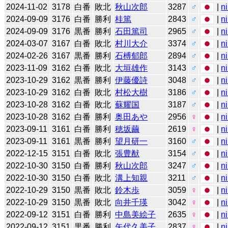
2024-11-02
3178
白番
敗北
秋山次郎
3287
♂
|
n
2024-09-09
3176
白番
勝利
桂篤
2843
♂
|
n
2024-09-09
3176
黒番
勝利
石田篤司
2965
♂
|
n
2024-03-07
3167
白番
敗北
村川大介
3374
♂
|
n
2024-02-26
3167
黒番
勝利
石榑郁郎
2894
♂
|
n
2023-11-09
3162
白番
敗北
大垣雄作
3143
♂
|
n
2023-10-29
3162
黒番
勝利
伊藤優詩
3048
♂
|
n
2023-10-29
3162
白番
敗北
村松大樹
3186
♂
|
n
2023-10-28
3162
白番
敗北
蘇耀国
3187
♂
|
n
2023-10-28
3162
白番
勝利
奥田あや
2956
♀
|
n
2023-09-11
3161
白番
勝利
穂坂繭
2619
♀
|
n
2023-09-11
3161
黒番
勝利
望月研一
3160
♂
|
n
2022-12-15
3151
白番
敗北
張豊猷
3154
♂
|
n
2022-10-30
3150
白番
勝利
秋山次郎
3247
♂
|
n
2022-10-30
3150
白番
敗北
溝上知親
3211
♂
|
n
2022-10-29
3150
黒番
敗北
鈴木歩
3059
♀
|
n
2022-10-29
3150
黒番
敗北
向井千瑛
3042
♀
|
n
2022-09-12
3151
白番
勝利
中島美絵子
2635
♀
|
n
2022-09-12
3151
黒番
勝利
矢代久美子
2837
♀
|
n