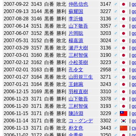
2007-09-22
3143
白番
敗北
仲邑信也
3147
♂
|
g
2007-09-13
3144
黒番
勝利
蘇耀国
3227
♂
|
g
2007-08-28
3146
黒番
勝利
李沂修
3136
♂
|
g
2007-06-14
3151
黒番
敗北
山下敬吾
3357
♂
|
g
2007-06-07
3152
黒番
勝利
片岡聡
3203
♂
|
g
2007-05-31
3152
白番
敗北
楊嘉源
3024
♂
|
g
2007-03-29
3157
黒番
敗北
瀬戸大樹
3136
♂
|
g
2007-03-01
3160
黒番
敗北
三村智保
3190
♂
|
g
2007-02-12
3162
白番
勝利
小松英樹
3223
♂
|
g
2007-02-01
3163
白番
勝利
孔令文
2958
♂
|
g
2007-01-27
3164
黒番
敗北
山田規三生
3271
♂
|
g
2007-01-21
3164
黒番
敗北
王銘琬
3243
♂
|
g
2006-12-15
3169
黒番
勝利
羽根直樹
3310
♂
|
g
2006-11-23
3171
白番
勝利
山下敬吾
3378
♂
|
g
2006-11-20
3171
黒番
敗北
三村智保
3193
♂
|
g
2006-11-15
3171
白番
勝利
陳詩淵
3229
♂
|
g
2006-11-14
3171
白番
敗北
コ・グンデ
3302
♂
|
g
2006-11-13
3171
白番
敗北
朴文尭
3443
♂
|
c
2006-11-02
3172
白番
勝利
金秀俊
3250
♂
|
g