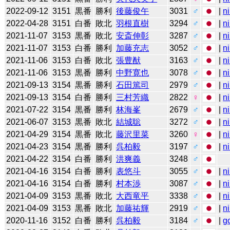
2022-09-12
3151
黒番
勝利
後藤俊午
3031
♂
|
n
2022-04-28
3151
白番
敗北
羽根直樹
3294
♂
|
n
2021-11-07
3153
黒番
敗北
安斎伸彰
3287
♂
|
n
2021-11-07
3153
白番
勝利
加藤充志
3052
♂
|
n
2021-11-06
3153
白番
敗北
張豊猷
3163
♂
|
n
2021-11-06
3153
黒番
勝利
中野寛也
3078
♂
|
n
2021-09-13
3154
黒番
勝利
石田篤司
2979
♂
|
n
2021-09-13
3154
白番
勝利
三村芳織
2822
♀
|
n
2021-07-22
3154
黒番
勝利
林海峯
2679
♂
|
n
2021-06-07
3153
黒番
敗北
結城聡
3272
♂
|
n
2021-04-29
3154
黒番
敗北
藤沢里菜
3260
♀
|
n
2021-04-23
3154
黒番
勝利
呉柏毅
3197
♂
|
n
2021-04-22
3154
白番
勝利
洪爽義
3248
♂
2021-04-16
3154
白番
勝利
表悠斗
3055
♂
|
n
2021-04-16
3154
白番
勝利
村本渉
3087
♂
|
n
2021-04-09
3153
黒番
敗北
大西竜平
3338
♂
|
n
2021-04-09
3153
黒番
敗北
加藤祐輝
2919
♂
|
n
2020-11-16
3152
白番
勝利
呉柏毅
3184
♂
|
g