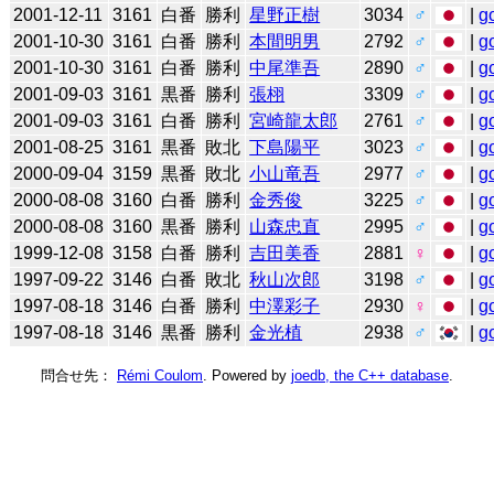
2001-12-11
3161
白番
勝利
星野正樹
3034
♂
|
g
2001-10-30
3161
白番
勝利
本間明男
2792
♂
|
g
2001-10-30
3161
白番
勝利
中尾準吾
2890
♂
|
g
2001-09-03
3161
黒番
勝利
張栩
3309
♂
|
g
2001-09-03
3161
白番
勝利
宮崎龍太郎
2761
♂
|
g
2001-08-25
3161
黒番
敗北
下島陽平
3023
♂
|
g
2000-09-04
3159
黒番
敗北
小山竜吾
2977
♂
|
g
2000-08-08
3160
白番
勝利
金秀俊
3225
♂
|
g
2000-08-08
3160
黒番
勝利
山森忠直
2995
♂
|
g
1999-12-08
3158
白番
勝利
吉田美香
2881
♀
|
g
1997-09-22
3146
白番
敗北
秋山次郎
3198
♂
|
g
1997-08-18
3146
白番
勝利
中澤彩子
2930
♀
|
g
1997-08-18
3146
黒番
勝利
金光植
2938
♂
|
g
問合せ先：
Rémi Coulom
. Powered by
joedb, the C++ database
.