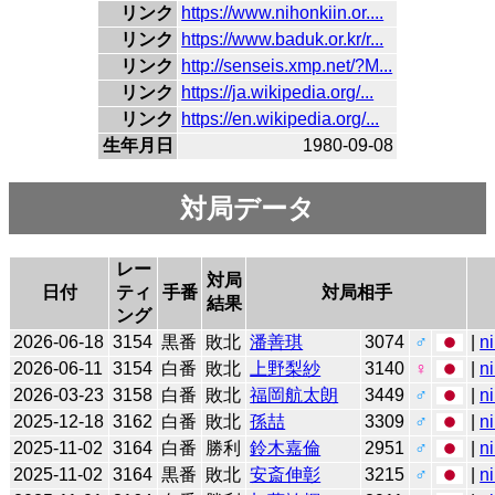
リンク
https://www.nihonkiin.or....
リンク
https://www.baduk.or.kr/r...
リンク
http://senseis.xmp.net/?M...
リンク
https://ja.wikipedia.org/...
リンク
https://en.wikipedia.org/...
生年月日
1980-09-08
対局データ
レー
対局
日付
ティ
手番
対局相手
結果
ング
2026-06-18
3154
黒番
敗北
潘善琪
3074
♂
|
n
2026-06-11
3154
白番
敗北
上野梨紗
3140
♀
|
n
2026-03-23
3158
白番
敗北
福岡航太朗
3449
♂
|
n
2025-12-18
3162
白番
敗北
孫喆
3309
♂
|
n
2025-11-02
3164
白番
勝利
鈴木嘉倫
2951
♂
|
n
2025-11-02
3164
黒番
敗北
安斎伸彰
3215
♂
|
n