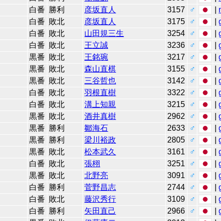
白番
勝利
彦坂直人
3157
♂
|
白番
敗北
彦坂直人
3175
♂
|
白番
敗北
山田規三生
3254
♂
|
白番
敗北
王立誠
3236
♂
|
黒番
敗北
王銘琬
3217
♂
|
黒番
敗北
森山直棋
3155
♂
|
黒番
敗北
三谷哲也
3142
♂
|
白番
敗北
羽根直樹
3322
♂
|
白番
敗北
溝上知親
3215
♂
|
黒番
敗北
酒井真樹
2962
♂
|
黒番
勝利
鄒海石
2633
♂
|
黒番
勝利
梁川裕政
2805
♂
|
黒番
敗北
松本武久
3161
♂
|
白番
敗北
張栩
3251
♂
|
黒番
敗北
北野亮
3091
♂
|
白番
勝利
菅野昌志
2744
♂
|
白番
敗北
藤沢秀行
3109
♂
|
白番
勝利
矢田直己
2966
♂
|