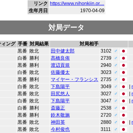
リンク
https://www.nihonkiin.or....
生年月日
1970-04-09
対局データ
ティング
手番
対局結果
対局相手
黒番
敗北
田中健太郎
3102
♂
白番
勝利
髙橋良侑
2739
♂
黒番
勝利
渡辺貢規
2940
♂
白番
敗北
佐藤優太
3023
♂
黒番
勝利
マイヤー・フランシス
2735
♂
白番
敗北
下島陽平
3049
♂
|
黒番
敗北
田尻悠人
3027
♂
|
白番
敗北
下島陽平
3047
♂
|
白番
勝利
斎藤正
2538
♂
黒番
勝利
鈴木敬施
2720
♂
黒番
敗北
神田英
2880
♂
|
黒番
敗北
今村俊也
3111
♂