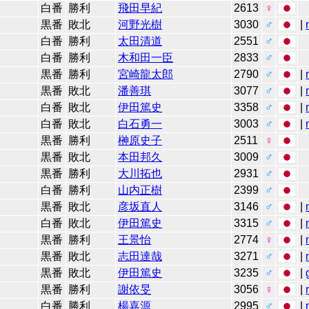
白番
勝利
飛田早紀
2613
♀
黒番
敗北
河野光樹
3030
♂
|
白番
勝利
太田清道
2551
♂
白番
勝利
木和田一臣
2833
♂
黒番
勝利
宮崎龍太郎
2790
♂
|
黒番
敗北
潘善琪
3077
♂
|
白番
敗北
伊田篤史
3358
♂
|
白番
敗北
白石勇一
3003
♂
|
黒番
勝利
榊原史子
2511
♀
黒番
敗北
本田邦久
3009
♂
黒番
勝利
大川拓也
2931
♂
白番
勝利
山内正樹
2399
♂
黒番
敗北
彦坂直人
3146
♂
|
白番
敗北
伊田篤史
3315
♂
|
黒番
勝利
王景怡
2774
♀
|
黒番
敗北
志田達哉
3271
♂
|
黒番
敗北
伊田篤史
3235
♂
|
黒番
勝利
謝依旻
3056
♀
|
白番
勝利
楊嘉源
2995
♂
|