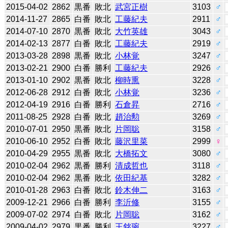
2015-04-02
2862
黒番
敗北
武宮正樹
3103
♂
2014-11-27
2865
白番
敗北
工藤紀夫
2911
♂
2014-07-10
2870
黒番
敗北
大竹英雄
3043
♂
2014-02-13
2877
白番
敗北
工藤紀夫
2919
♂
2013-03-28
2898
黒番
敗北
小林覚
3247
♂
2013-02-21
2900
白番
勝利
工藤紀夫
2926
♂
2013-01-10
2902
黒番
敗北
柳時熏
3228
♂
2012-06-28
2912
白番
敗北
小林覚
3236
♂
2012-04-19
2916
白番
勝利
石倉昇
2716
♂
2011-08-25
2928
白番
敗北
趙治勲
3269
♂
2010-07-01
2950
黒番
敗北
片岡聡
3158
♂
2010-06-10
2952
白番
敗北
藤沢里菜
2999
♀
2010-04-29
2955
黒番
敗北
大橋拓文
3080
♂
2010-02-04
2962
黒番
勝利
清成哲也
3118
♂
2010-02-04
2962
黒番
敗北
依田紀基
3282
♂
2010-01-28
2963
白番
敗北
鈴木伸二
3163
♂
2009-12-21
2966
白番
勝利
李沂修
3155
♂
2009-07-02
2974
白番
敗北
片岡聡
3162
♂
2009-04-02
2979
黒番
勝利
王銘琬
3227
♂