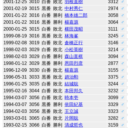
2001-12-25
3010
白番
敗北
羽根直樹
3312
♂
2001-02-19
3015
黒番
敗北
中村秀仁
2974
♂
2001-01-22
3016
白番
勝利
橋本雄二郎
3058
♂
2001-01-22
3016
黒番
勝利
楊嘉源
3064
♂
2000-01-25
3015
白番
敗北
横田茂昭
3111
♂
1999-08-19
3016
黒番
敗北
林海峯
3245
♂
1999-02-08
3019
白番
敗北
倉橋正行
3146
♂
1998-02-03
3029
白番
敗北
小松英樹
3214
♂
1998-02-03
3029
白番
勝利
森山直棋
3094
♂
1998-01-12
3029
黒番
勝利
恩田烈彦
2877
♂
1996-12-09
3030
白番
敗北
楊嘉源
3155
♂
1996-05-31
3033
黒番
敗北
趙治勲
3375
♂
1996-01-25
3035
白番
敗北
結城聡
3244
♂
1995-02-16
3044
白番
敗北
本田邦久
3232
♂
1994-03-07
3056
白番
敗北
時本壱
3099
♂
1994-03-07
3056
黒番
勝利
依田紀基
3329
♂
1994-02-03
3056
黒番
敗北
王立誠
3323
♂
1993-03-01
3065
白番
敗北
片岡聡
3282
♂
1993-02-15
3066
白番
勝利
清成哲也
3159
♂