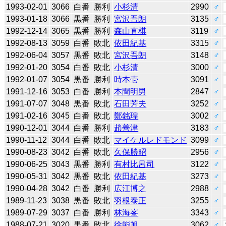
1993-02-01
3066
白番
勝利
小杉清
2990
♂
1993-01-18
3066
黒番
勝利
宮沢吾朗
3135
♂
1992-12-14
3065
黒番
勝利
森山直棋
3119
♂
1992-08-13
3059
白番
敗北
依田紀基
3315
♂
1992-06-04
3057
黒番
敗北
宮沢吾朗
3148
♂
1992-01-20
3054
白番
敗北
小杉清
3000
♂
1992-01-07
3054
黒番
勝利
時本壱
3091
♂
1991-12-16
3053
白番
勝利
本間明男
2847
♂
1991-07-07
3048
黒番
敗北
石田芳夫
3252
♂
1991-02-16
3045
白番
敗北
鄭銘瑝
3002
♂
1990-12-01
3044
白番
勝利
趙善津
3183
♂
1990-11-12
3044
白番
敗北
マイケルレドモンド
3099
♂
1990-08-23
3042
白番
敗北
久保勝昭
2956
♂
1990-06-25
3043
黒番
勝利
有村比呂司
3122
♂
1990-05-31
3042
黒番
敗北
依田紀基
3273
♂
1990-04-28
3042
白番
勝利
広江博之
2988
♂
1989-11-23
3038
黒番
敗北
羽根泰正
3255
♂
1989-07-29
3037
白番
勝利
林海峯
3343
♂
1988-07-21
3020
黒番
敗北
徐能旭
3062
♂