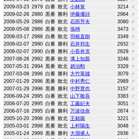
2009-03-23
2979
白番
敗北
小林覚
3214
♂
2009-02-26
2980
黒番
勝利
伊藤優詩
2964
♂
2008-05-29
2986
白番
敗北
石田芳夫
3080
♂
2008-05-08
2986
黒番
敗北
張栩
3473
♂
2008-03-17
2988
白番
敗北
羽根直樹
3349
♂
2008-02-07
2990
白番
勝利
石井邦生
2932
♂
2008-02-07
2990
白番
勝利
小長井克
2829
♂
2007-08-28
2992
黒番
敗北
溝上知親
3246
♂
2007-05-31
2994
黒番
敗北
趙治勲
3329
♂
2007-03-08
2996
白番
勝利
大竹英雄
3079
♂
2007-01-29
2996
黒番
敗北
中村秀仁
2989
♂
2007-01-29
2996
黒番
勝利
中野寛也
3157
♂
2006-09-24
2995
白番
敗北
山下敬吾
3383
♂
2006-07-20
2995
白番
敗北
工藤紀夫
3051
♂
2006-07-16
2995
白番
勝利
万波佳奈
2874
♀
2005-10-20
2996
白番
敗北
王銘琬
3221
♂
2005-03-01
2998
黒番
敗北
上村陽生
3048
♂
2005-01-24
2999
黒番
勝利
大淵盛人
2936
♂