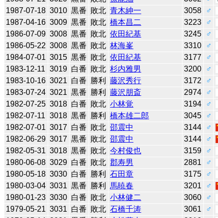
1987-07-18
3010
黒番
敗北
青木紳一
3058
♂
1987-04-16
3009
黒番
敗北
橋本昌二
3223
♂
1986-07-09
3008
黒番
敗北
依田紀基
3245
♂
1986-05-22
3008
黒番
敗北
林海峯
3310
♂
1984-07-01
3015
黒番
敗北
依田紀基
3177
♂
1983-12-11
3019
白番
敗北
杉内雅男
3200
♂
1983-10-16
3021
白番
勝利
藤沢秀行
3172
♂
1983-07-24
3021
黒番
勝利
藤沢朋斎
2974
♂
1982-07-25
3018
白番
敗北
小林覚
3194
♂
1982-07-11
3018
黒番
勝利
橋本雄二郎
3045
♂
1982-07-01
3017
白番
敗北
邵震中
3144
♂
1982-06-29
3017
黒番
敗北
邵震中
3144
♂
1982-05-31
3018
黒番
敗北
今村俊也
3159
♂
1980-06-08
3029
白番
敗北
郡寿男
2881
♂
1980-05-18
3030
白番
勝利
石田章
3175
♂
1980-03-04
3031
黒番
勝利
馬暁春
3201
♂
1980-01-23
3030
白番
敗北
小林健二
3060
♂
1979-05-21
3031
白番
敗北
石橋千涛
3061
♂