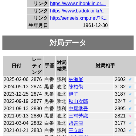
リンク
https://www.nihonkiin.or....
リンク
https://www.baduk.or.kr/r...
リンク
http://senseis.xmp.net/?K...
生年月日
1961-12-30
対局データ
レー
対局
日付
ティ
手番
対局相手
結果
ング
2025-02-06
2876
白番
勝利
林海峯
2602
♂
2024-05-13
2874
黒番
敗北
陳柏劭
3132
♂
2023-12-25
2874
黒番
敗北
伊了
3187
♂
2022-09-19
2877
黒番
敗北
秋山次郎
3247
♂
2021-09-13
2880
白番
勝利
中尾準吾
2895
♂
2021-09-13
2880
黒番
敗北
三村芳織
2821
♀
2021-03-04
2882
白番
敗北
趙善津
3177
♂
2021-01-21
2883
白番
勝利
王立誠
3203
♂