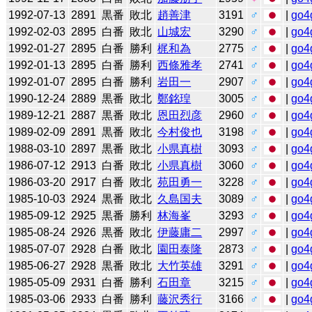
1992-07-13
2891
黒番
敗北
趙善津
3191
♂
|
go4
1992-02-03
2895
白番
敗北
山城宏
3290
♂
|
go4
1992-01-27
2895
白番
勝利
梶和為
2775
♂
|
go4
1992-01-13
2895
白番
勝利
西條雅孝
2741
♂
|
go4
1992-01-07
2895
白番
勝利
岩田一
2907
♂
|
go4
1990-12-24
2889
黒番
敗北
鄭銘瑝
3005
♂
|
go4
1989-12-21
2887
黒番
敗北
恩田烈彦
2960
♂
|
go4
1989-02-09
2891
黒番
敗北
今村俊也
3198
♂
|
go4
1988-03-10
2897
黒番
敗北
小県真樹
3093
♂
|
go4
1986-07-12
2913
白番
敗北
小県真樹
3060
♂
|
go4
1986-03-20
2917
白番
敗北
苑田勇一
3228
♂
|
go4
1985-10-03
2924
黒番
敗北
久島国夫
3089
♂
|
go4
1985-09-12
2925
黒番
勝利
林海峯
3293
♂
|
go4
1985-08-24
2926
黒番
敗北
伊藤庸二
2997
♂
|
go4
1985-07-07
2928
白番
敗北
園田泰隆
2873
♂
|
go4
1985-06-27
2928
黒番
敗北
大竹英雄
3291
♂
|
go4
1985-05-09
2931
白番
勝利
石田章
3215
♂
|
go4
1985-03-06
2933
白番
勝利
藤沢秀行
3166
♂
|
go4