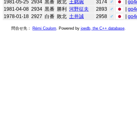
1981-05-25
2934
黒番
敗北
王銘琬
3174
♂
|
go4
1981-04-08
2934
黒番
勝利
河野征夫
2893
♂
|
go4
1978-01-18
2927
白番
敗北
土井誠
2958
♂
|
go4
問合せ先：
Rémi Coulom
. Powered by
joedb, the C++ database
.