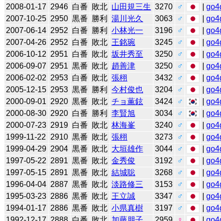
2008-01-17
2946
白番
敗北
山田規三生
3270
♂
|
go4
2007-10-25
2950
黒番
勝利
湯川光久
3063
♂
|
go4
2007-06-14
2952
白番
勝利
小林光一
3196
♂
|
go4
2007-04-26
2952
白番
敗北
王銘琬
3245
♂
|
go4
2006-10-12
2951
白番
敗北
坂井秀至
3250
♂
|
go4
2006-09-07
2951
黒番
敗北
趙善津
3250
♂
|
go4
2006-02-02
2953
白番
敗北
張栩
3432
♂
|
go4
2005-12-15
2953
黒番
勝利
今村俊也
3204
♂
|
go4
2000-09-01
2920
黒番
敗北
チョ薫鉉
3424
♂
|
go4
2000-08-30
2920
白番
勝利
李賢旭
3034
♂
|
go4
2000-07-23
2919
白番
敗北
林海峯
3240
♂
|
go4
1999-11-22
2910
黒番
敗北
張栩
3273
♂
|
go4
1999-04-29
2904
黒番
敗北
大垣雄作
3044
♂
|
go4
1997-05-22
2891
黒番
敗北
金秀俊
3192
♂
|
go4
1997-05-15
2891
黒番
敗北
結城聡
3268
♂
|
go4
1996-04-04
2887
黒番
敗北
淡路修三
3153
♂
|
go4
1995-03-23
2886
黒番
敗北
王立誠
3347
♂
|
go4
1994-01-17
2886
黒番
敗北
小県真樹
3197
♂
|
go4
1992-12-17
2888
白番
敗北
加藤朋子
2959
♀
|
go4