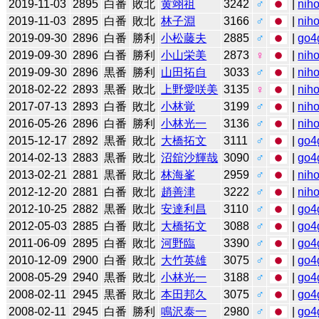
2019-11-03
2895
白番
敗北
黄翊祖
3242
♂
|
niho
2019-11-03
2895
白番
敗北
林子淵
3166
♂
|
niho
2019-09-30
2896
白番
勝利
小松藤夫
2885
♂
|
go4
2019-09-30
2896
白番
勝利
小山栄美
2873
♀
|
niho
2019-09-30
2896
黒番
勝利
山田拓自
3033
♂
|
niho
2018-02-22
2893
黒番
敗北
上野愛咲美
3135
♀
|
niho
2017-07-13
2893
白番
敗北
小林覚
3199
♂
|
niho
2016-05-26
2896
白番
勝利
小林光一
3136
♂
|
niho
2015-12-17
2892
黒番
敗北
大橋拓文
3111
♂
|
go4
2014-02-13
2883
黒番
敗北
沼舘沙輝哉
3090
♂
|
go4
2013-02-21
2881
黒番
敗北
林海峯
2959
♂
|
niho
2012-12-20
2881
白番
敗北
趙善津
3222
♂
|
niho
2012-10-25
2882
黒番
敗北
安達利昌
3110
♂
|
go4
2012-05-03
2885
白番
敗北
大橋拓文
3088
♂
|
go4
2011-06-09
2895
白番
敗北
河野臨
3390
♂
|
go4
2010-12-09
2900
白番
敗北
大竹英雄
3075
♂
|
go4
2008-05-29
2940
黒番
敗北
小林光一
3188
♂
|
go4
2008-02-11
2945
黒番
敗北
本田邦久
3075
♂
|
go4
2008-02-11
2945
白番
勝利
鳴沢泰一
2980
♂
|
go4