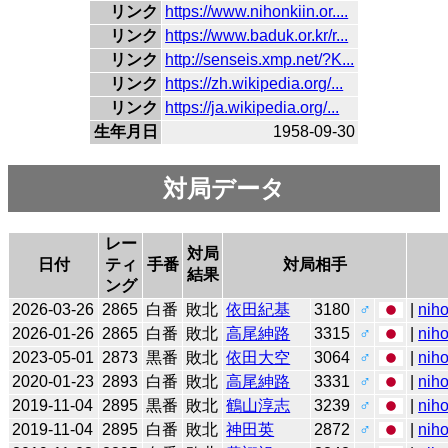
リンク
https://www.nihonkiin.or....
リンク
https://www.baduk.or.kr/r...
リンク
http://senseis.xmp.net/?K...
リンク
https://zh.wikipedia.org/...
リンク
https://ja.wikipedia.org/...
生年月日
1958-09-30
対局データ
レー
対局
日付
ティ
手番
対局相手
結果
ング
2026-03-26
2865
白番
敗北
依田紀基
3180
♂
|
niho
2026-01-26
2865
白番
敗北
高尾紳路
3315
♂
|
niho
2023-05-01
2873
黒番
敗北
依田大空
3064
♂
|
niho
2020-01-23
2893
白番
敗北
高尾紳路
3331
♂
|
niho
2019-11-04
2895
黒番
敗北
鶴山淳志
3239
♂
|
niho
2019-11-04
2895
白番
敗北
神田英
2872
♂
|
niho