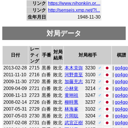
リンク
https://www.nihonkiin.or....
リンク
http://senseis.xmp.net/?I...
生年月日
1948-11-30
対局データ
レー
対局
日付
ティ
手番
対局相手
棋譜
結果
ング
2013-02-28
2715
黒番
敗北
本木克弥
3230
♂
|
go4go
2011-11-10
2716
白番
敗北
河野貴至
3100
♂
|
go4go
2009-11-30
2720
黒番
敗北
加藤充志
3172
♂
|
go4go
2009-04-09
2721
白番
敗北
小林覚
3214
♂
|
go4go
2008-11-13
2723
黒番
敗北
黄翊祖
3247
♂
|
go4go
2008-02-14
2726
白番
敗北
柳時熏
3237
♂
|
go4go
2007-05-31
2729
白番
敗北
林海峯
3102
♂
|
go4go
2007-05-03
2730
黒番
敗北
片岡聡
3204
♂
|
go4go
2007-02-08
2731
白番
敗北
武宮正樹
3162
♂
|
go4go