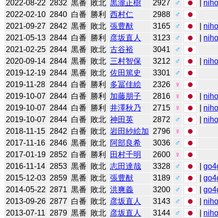
2022-08-22
2832
黒番
敗北
黒瀧正樹
2927
♂
|
niho
2022-02-10
2840
白番
勝利
西村仁
2988
♂
2021-09-27
2842
黒番
敗北
張豊猷
3165
♂
|
niho
2021-05-13
2844
白番
勝利
彦坂直人
3123
♂
|
niho
2021-02-25
2844
黒番
敗北
古谷裕
3041
♂
2020-09-14
2844
黒番
敗北
三村智保
3212
♂
|
niho
2019-12-19
2844
黒番
敗北
佐田篤史
3301
♂
2019-11-28
2844
白番
勝利
多冨佳絵
2326
♀
2019-10-07
2844
白番
勝利
加藤朋子
2816
♀
|
niho
2019-10-07
2844
白番
勝利
井澤秋乃
2715
♀
|
niho
2019-10-07
2844
白番
敗北
神田英
2872
♂
|
niho
2018-11-15
2842
白番
敗北
岩田紗絵加
2796
♀
2017-11-16
2846
黒番
敗北
阿部良希
3036
♂
2017-01-19
2852
白番
勝利
田村千明
2600
♀
2016-11-14
2853
黒番
敗北
志田達哉
3328
♂
|
go4
2015-12-03
2859
黒番
敗北
張豊猷
3189
♂
|
go4
2014-05-22
2871
黒番
敗北
洪爽義
3200
♂
|
go4
2013-09-26
2877
白番
敗北
彦坂直人
3143
♂
|
niho
2013-07-11
2879
黒番
敗北
彦坂直人
3144
♂
|
niho