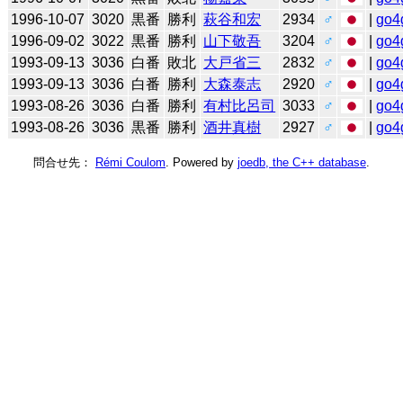
1996-10-07
3020
黒番
勝利
萩谷和宏
2934
♂
|
go4
1996-09-02
3022
黒番
勝利
山下敬吾
3204
♂
|
go4
1993-09-13
3036
白番
敗北
大戸省三
2832
♂
|
go4
1993-09-13
3036
白番
勝利
大森泰志
2920
♂
|
go4
1993-08-26
3036
白番
勝利
有村比呂司
3033
♂
|
go4
1993-08-26
3036
黒番
勝利
酒井真樹
2927
♂
|
go4
問合せ先：
Rémi Coulom
. Powered by
joedb, the C++ database
.