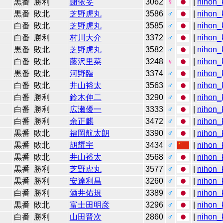
黒番
勝利
謝依旻
3062
♀
|
nihon_k
黒番
敗北
芝野虎丸
3586
♂
|
nihon_k
白番
敗北
芝野虎丸
3585
♂
|
nihon_k
白番
勝利
村川大介
3372
♂
|
nihon_k
黒番
敗北
芝野虎丸
3582
♂
|
nihon_k
白番
敗北
藤沢里菜
3248
♀
|
nihon_k
黒番
敗北
河野臨
3374
♂
|
nihon_k
白番
敗北
井山裕太
3563
♂
|
nihon_k
白番
勝利
鈴木伸二
3290
♂
|
nihon_k
白番
勝利
広瀬優一
3333
♂
|
nihon_k
白番
勝利
余正麒
3472
♂
|
nihon_k
黒番
敗北
福岡航太朗
3390
♂
|
nihon_k
黒番
敗北
胡耀宇
3434
♂
|
nihon_k
黒番
敗北
井山裕太
3568
♂
|
nihon_k
黒番
勝利
芝野虎丸
3577
♂
|
nihon_k
黒番
勝利
安達利昌
3260
♂
|
nihon_k
白番
勝利
酒井佑規
3389
♂
|
nihon_k
黒番
敗北
富士田明彦
3296
♂
|
nihon_k
白番
勝利
山田晋次
2860
♂
|
nihon_k