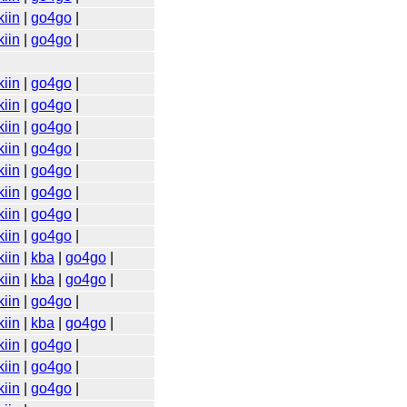
iin
|
go4go
|
iin
|
go4go
|
iin
|
go4go
|
iin
|
go4go
|
iin
|
go4go
|
iin
|
go4go
|
iin
|
go4go
|
iin
|
go4go
|
iin
|
go4go
|
iin
|
go4go
|
iin
|
kba
|
go4go
|
iin
|
kba
|
go4go
|
iin
|
go4go
|
iin
|
kba
|
go4go
|
iin
|
go4go
|
iin
|
go4go
|
iin
|
go4go
|