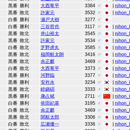
黒番
勝利
大西竜平
3384
♂
|
nihon_k
黒番
敗北
許家元
3532
♂
|
nihon_k
白番
勝利
瀬戸大樹
3277
♂
白番
勝利
三谷哲也
3117
♂
|
nihon_k
黒番
敗北
井山裕太
3545
♂
|
nihon_k
黒番
敗北
許家元
3534
♂
|
nihon_k
白番
敗北
芝野虎丸
3585
♂
|
nihon_k
黒番
敗北
福岡航太朗
3416
♂
|
nihon_k
黒番
敗北
余正麒
3469
♂
|
nihon_k
白番
敗北
大西竜平
3373
♂
|
nihon_k
黒番
勝利
河野臨
3377
♂
|
nihon_k
黒番
勝利
安祚永
3234
♂
|
nihon_k
黒番
敗北
睦鎭碩
3333
♂
|
nihon_k
黒番
勝利
康占斌
2711
♂
|
nihon_k
白番
勝利
依田紀基
3195
♂
|
nihon_k
白番
敗北
余正麒
3469
♂
|
nihon_k
黒番
敗北
関航太郎
3306
♂
|
nihon_k
白番
敗北
広瀬優一
3336
♂
|
nihon_k