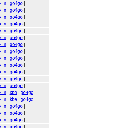
iin
|
go4go
|
iin
|
go4go
|
iin
|
go4go
|
iin
|
go4go
|
iin
|
go4go
|
iin
|
go4go
|
iin
|
go4go
|
iin
|
go4go
|
iin
|
go4go
|
iin
|
go4go
|
iin
|
go4go
|
iin
|
go4go
|
iin
|
go4go
|
iin
|
kba
|
go4go
|
iin
|
kba
|
go4go
|
iin
|
go4go
|
iin
|
go4go
|
iin
|
go4go
|
iin
|
go4go
|