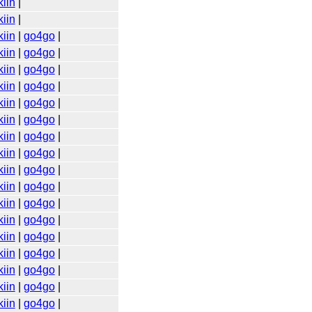
iin
|
iin
|
iin
|
go4go
|
iin
|
go4go
|
iin
|
go4go
|
iin
|
go4go
|
iin
|
go4go
|
iin
|
go4go
|
iin
|
go4go
|
iin
|
go4go
|
iin
|
go4go
|
iin
|
go4go
|
iin
|
go4go
|
iin
|
go4go
|
iin
|
go4go
|
iin
|
go4go
|
iin
|
go4go
|
iin
|
go4go
|
iin
|
go4go
|