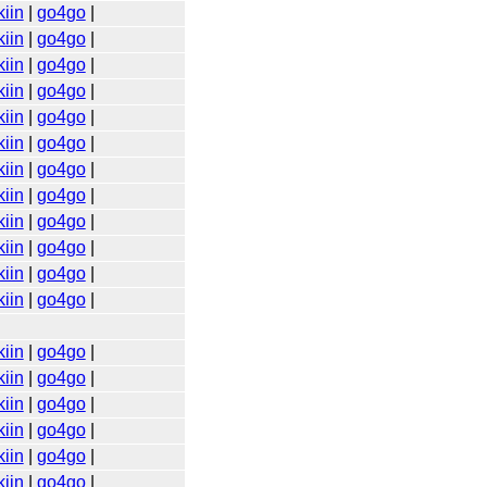
iin
|
go4go
|
iin
|
go4go
|
iin
|
go4go
|
iin
|
go4go
|
iin
|
go4go
|
iin
|
go4go
|
iin
|
go4go
|
iin
|
go4go
|
iin
|
go4go
|
iin
|
go4go
|
iin
|
go4go
|
iin
|
go4go
|
iin
|
go4go
|
iin
|
go4go
|
iin
|
go4go
|
iin
|
go4go
|
iin
|
go4go
|
iin
|
go4go
|