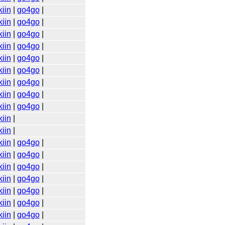
iin
|
go4go
|
iin
|
go4go
|
iin
|
go4go
|
iin
|
go4go
|
iin
|
go4go
|
iin
|
go4go
|
iin
|
go4go
|
iin
|
go4go
|
iin
|
go4go
|
iin
|
iin
|
iin
|
go4go
|
iin
|
go4go
|
iin
|
go4go
|
iin
|
go4go
|
iin
|
go4go
|
iin
|
go4go
|
iin
|
go4go
|