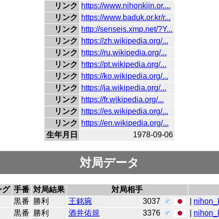
リンク
https://www.nihonkiin.or....
リンク
https://www.baduk.or.kr/r...
リンク
http://senseis.xmp.net/?Y...
リンク
https://zh.wikipedia.org/...
リンク
https://ru.wikipedia.org/...
リンク
https://pt.wikipedia.org/...
リンク
https://ko.wikipedia.org/...
リンク
https://ja.wikipedia.org/...
リンク
https://fr.wikipedia.org/...
リンク
https://es.wikipedia.org/...
リンク
https://en.wikipedia.org/...
生年月日
1978-09-06
対局データ
ング
手番
対局結果
対局相手
黒番
勝利
王銘琬
3037
♂
|
nihon_k
黒番
勝利
酒井佑規
3376
♂
|
nihon_k