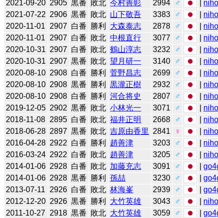
2021-09-20
2905
黒番
敗北
今村善彰
2994
♂
|
niho
2021-07-22
2906
黒番
敗北
山下敬吾
3383
♂
|
niho
2020-11-01
2907
白番
勝利
大森泰志
2878
♂
|
niho
2020-11-01
2907
白番
敗北
中根直行
3077
♂
|
niho
2020-10-31
2907
白番
敗北
鶴山淳志
3232
♂
|
niho
2020-10-31
2907
黒番
敗北
望月研一
3140
♂
|
niho
2020-08-10
2908
白番
勝利
菅野昌志
2699
♂
|
niho
2020-08-10
2908
黒番
勝利
黒瀧正樹
2932
♂
|
niho
2020-08-10
2908
白番
勝利
河合将史
2807
♂
|
niho
2019-12-05
2902
黒番
敗北
小林光一
3071
♂
|
niho
2018-11-08
2895
白番
敗北
福井正明
2668
♂
|
niho
2018-06-28
2897
黒番
敗北
吉原由香里
2841
♀
|
niho
2016-04-28
2922
白番
勝利
趙善津
3203
♂
|
niho
2016-03-24
2922
白番
敗北
趙善津
3205
♂
|
niho
2014-01-06
2928
白番
敗北
加藤充志
3091
♂
|
go4
2014-01-06
2928
黒番
勝利
孫喆
3230
♂
|
go4
2013-07-11
2926
白番
敗北
林海峯
2939
♂
|
go4
2012-12-20
2926
黒番
勝利
大竹英雄
3043
♂
|
niho
2011-10-27
2918
黒番
敗北
大竹英雄
3059
♂
|
go4