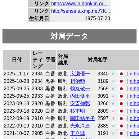
リンク
https://www.nihonkiin.or....
リンク
http://senseis.xmp.net/?K...
生年月日
1975-07-23
対局データ
レー
対局
日付
ティ
手番
対局相手
結果
ング
2025-11-17
2934
白番
敗北
広瀬優一
3340
♂
|
niho
2025-10-23
2934
黒番
勝利
趙治勲
3189
♂
|
niho
2025-09-25
2933
黒番
勝利
鶴丸敬一
2569
♂
|
niho
2025-09-25
2933
白番
敗北
内田修平
3091
♂
|
niho
2023-09-18
2920
黒番
勝利
安斎伸彰
3266
♂
|
niho
2023-09-18
2920
白番
敗北
杉本明
2809
♂
|
niho
2022-09-19
2910
白番
勝利
岡田結美子
2597
♀
|
niho
2022-09-19
2910
白番
敗北
光永淳造
2885
♂
|
niho
2021-10-07
2905
白番
敗北
王立誠
3191
♂
|
niho