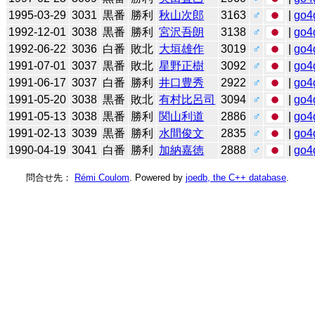
1995-03-29
3031
黒番
勝利
秋山次郎
3163
♂
|
go4
1992-12-01
3038
黒番
勝利
宮沢吾朗
3138
♂
|
go4
1992-06-22
3036
白番
敗北
大垣雄作
3019
♂
|
go4
1991-07-01
3037
黒番
敗北
星野正樹
3092
♂
|
go4
1991-06-17
3037
白番
勝利
井口豊秀
2922
♂
|
go4
1991-05-20
3038
黒番
敗北
有村比呂司
3094
♂
|
go4
1991-05-13
3038
黒番
勝利
関山利道
2886
♂
|
go4
1991-02-13
3039
黒番
勝利
水間俊文
2835
♂
|
go4
1990-04-19
3041
白番
勝利
加納嘉徳
2888
♂
|
go4
問合せ先：
Rémi Coulom
. Powered by
joedb, the C++ database
.