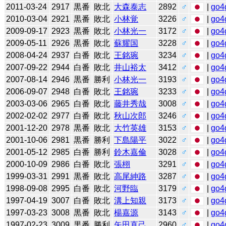
2011-03-24
2917
黒番
敗北
大森泰志
2892
♂
|
go4
2010-03-04
2921
黒番
敗北
小林覚
3226
♂
|
go4
2009-09-17
2923
黒番
敗北
小林光一
3172
♂
|
go4
2009-05-11
2926
黒番
敗北
蘇耀国
3228
♂
|
go4
2008-04-24
2937
白番
敗北
王銘琬
3234
♂
|
go4
2007-09-22
2944
白番
敗北
井山裕太
3412
♂
|
go4
2007-08-14
2946
黒番
勝利
小林光一
3193
♂
|
go4
2006-09-07
2948
白番
敗北
王銘琬
3233
♂
|
go4
2003-03-06
2965
白番
敗北
藤井秀哉
3008
♂
|
go4
2002-02-02
2977
白番
敗北
秋山次郎
3246
♂
|
go4
2001-12-20
2978
黒番
敗北
大竹英雄
3153
♂
|
go4
2001-10-06
2981
黒番
勝利
下島陽平
3022
♂
|
go4
2001-05-12
2985
白番
勝利
鈴木嘉倫
3028
♂
|
go4
2000-10-09
2986
白番
敗北
張栩
3291
♂
|
go4
1999-03-31
2991
黒番
敗北
高尾紳路
3287
♂
|
go4
1998-09-08
2995
白番
敗北
河野臨
3179
♂
|
go4
1997-04-19
3007
白番
敗北
溝上知親
3173
♂
|
go4
1997-03-23
3008
黒番
敗北
楊嘉源
3143
♂
|
go4
1997-02-23
3009
黒番
勝利
矢田直己
2960
♂
|
go4