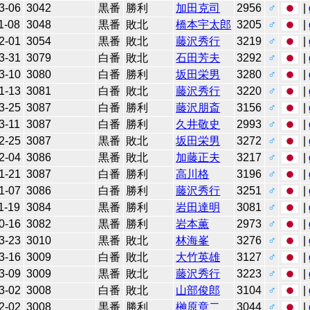
3-06
3042
黒番
勝利
加田克司
2956
♂
|
1-08
3048
黒番
敗北
橋本宇太郎
3205
♂
|
2-01
3054
黒番
敗北
藤沢秀行
3219
♂
|
3-31
3079
白番
敗北
石田芳夫
3292
♂
|
3-10
3080
白番
勝利
坂田栄男
3280
♂
|
1-13
3081
白番
敗北
藤沢秀行
3220
♂
|
3-25
3087
白番
勝利
藤沢朋斎
3156
♂
|
3-11
3087
白番
勝利
久井敬史
2993
♂
|
2-25
3087
黒番
敗北
坂田栄男
3272
♂
|
2-04
3086
黒番
敗北
加藤正夫
3217
♂
|
1-21
3087
白番
勝利
高川格
3196
♂
|
1-07
3086
白番
勝利
藤沢秀行
3251
♂
|
1-19
3084
黒番
勝利
岩田達明
3081
♂
|
0-16
3082
黒番
勝利
岩本薫
2973
♂
|
3-23
3010
黒番
敗北
林海峯
3276
♂
|
3-16
3009
白番
敗北
大竹英雄
3127
♂
|
3-09
3009
黒番
敗北
藤沢秀行
3223
♂
|
3-02
3008
白番
敗北
山部俊郎
3104
♂
|
2-02
3008
黒番
勝利
榊原章二
3044
♂
|