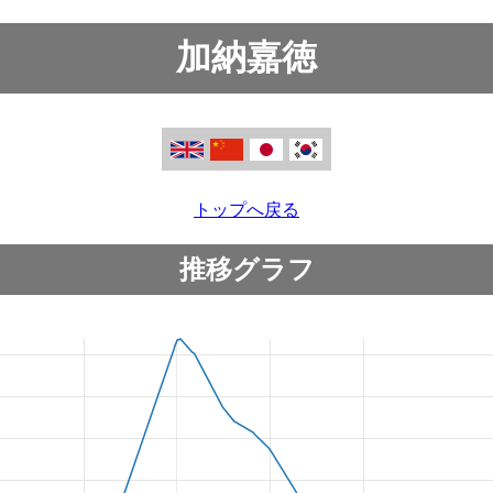
加納嘉徳
トップへ戻る
推移グラフ