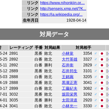
リンク
https://www.nihonkiin.or....
リンク
http://senseis.xmp.net/?K...
リンク
https://ja.wikipedia.org/...
生年月日
1928-04-14
対局データ
付
レーティング
手番
対局結果
対局相手
5-24
2891
黒番
敗北
小林覚
3354
♂
|
5-25
2892
白番
敗北
大竹英雄
3327
♂
|
5-11
2892
白番
勝利
石井衛
2829
♂
|
5-12
2889
黒番
敗北
石井邦生
3101
♂
|
5-03
2888
白番
敗北
王銘琬
3205
♂
|
4-19
2888
黒番
敗北
黒瀧正憲
3041
♂
|
3-17
2899
白番
敗北
工藤紀夫
3082
♂
|
7-01
3032
黒番
敗北
坂田栄男
3292
♂
|
4-01
3035
黒番
勝利
太田清道
2920
♂
|
4-24
3041
白番
敗北
小林光一
3330
♂
|