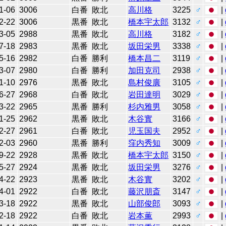
1-06
3006
白番
敗北
高川格
3225
♂
|
2-22
3006
黒番
敗北
橋本宇太郎
3132
♂
|
3-05
2988
黒番
敗北
高川格
3182
♂
|
7-18
2983
黒番
敗北
坂田栄男
3338
♂
|
5-16
2982
白番
勝利
橋本昌二
3119
♂
|
3-07
2980
白番
勝利
加田克司
2938
♂
|
1-10
2976
黒番
敗北
島村俊廣
3105
♂
|
6-27
2968
白番
敗北
岩田達明
3029
♂
|
3-22
2965
黒番
勝利
杉内雅男
3058
♂
|
1-25
2962
黒番
敗北
木谷實
3166
♂
|
2-27
2961
白番
敗北
児玉国夫
2952
♂
|
2-03
2960
黒番
勝利
窪内秀知
3009
♂
|
9-22
2928
黒番
敗北
橋本宇太郎
3150
♂
|
5-27
2924
黒番
敗北
坂田栄男
3276
♂
|
4-22
2923
黒番
敗北
木谷實
3202
♂
|
4-01
2922
白番
敗北
藤沢朋斎
3147
♂
|
3-18
2922
黒番
敗北
山部俊郎
3093
♂
|
2-18
2922
白番
敗北
岩本薫
2993
♂
|