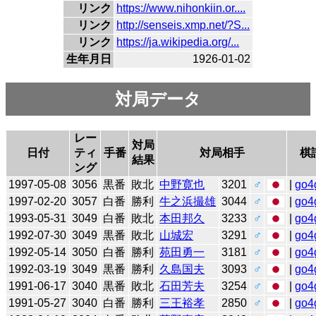
リンク
https://www.nihonkiin.or....
リンク
http://senseis.xmp.net/?S...
リンク
https://ja.wikipedia.org/...
生年月日
1926-01-02
対局データ
レー
対局
日付
ティ
手番
対局相手
棋
結果
ング
1997-05-08
3056
黒番
敗北
中野寛也
3201
♂
|
go4
1997-02-20
3057
白番
勝利
牛之浜撮雄
3044
♂
|
go4
1993-05-31
3049
白番
敗北
本田邦久
3233
♂
|
go4
1992-07-30
3049
黒番
敗北
山城宏
3291
♂
|
go4
1992-05-14
3050
白番
勝利
苑田勇一
3181
♂
|
go4
1992-03-19
3049
黒番
勝利
久島国夫
3093
♂
|
go4
1991-06-17
3040
黒番
敗北
石田芳夫
3254
♂
|
go4
1991-05-27
3040
白番
勝利
三王裕孝
2850
♂
|
go4