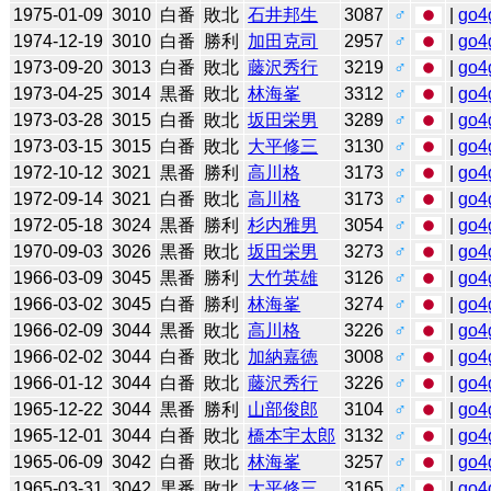
1975-01-09
3010
白番
敗北
石井邦生
3087
♂
|
go4
1974-12-19
3010
白番
勝利
加田克司
2957
♂
|
go4
1973-09-20
3013
白番
敗北
藤沢秀行
3219
♂
|
go4
1973-04-25
3014
黒番
敗北
林海峯
3312
♂
|
go4
1973-03-28
3015
白番
敗北
坂田栄男
3289
♂
|
go4
1973-03-15
3015
白番
敗北
大平修三
3130
♂
|
go4
1972-10-12
3021
黒番
勝利
高川格
3173
♂
|
go4
1972-09-14
3021
白番
敗北
高川格
3173
♂
|
go4
1972-05-18
3024
黒番
勝利
杉内雅男
3054
♂
|
go4
1970-09-03
3026
黒番
敗北
坂田栄男
3273
♂
|
go4
1966-03-09
3045
黒番
勝利
大竹英雄
3126
♂
|
go4
1966-03-02
3045
白番
勝利
林海峯
3274
♂
|
go4
1966-02-09
3044
黒番
敗北
高川格
3226
♂
|
go4
1966-02-02
3044
白番
敗北
加納嘉徳
3008
♂
|
go4
1966-01-12
3044
白番
敗北
藤沢秀行
3226
♂
|
go4
1965-12-22
3044
黒番
勝利
山部俊郎
3104
♂
|
go4
1965-12-01
3044
白番
敗北
橋本宇太郎
3132
♂
|
go4
1965-06-09
3042
白番
敗北
林海峯
3257
♂
|
go4
1965-03-31
3042
黒番
敗北
大平修三
3165
♂
|
go4