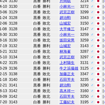
4-24
3130
黒番
勝利
片岡聡
3214
♂
|
4-10
3130
白番
勝利
小林光一
3272
♂
|
3-06
3129
黒番
敗北
武宮正樹
3299
♂
|
1-24
3128
黒番
敗北
趙治勲
3343
♂
|
2-06
3128
白番
敗北
山城宏
3150
♂
|
1-08
3128
白番
敗北
大平修三
3147
♂
|
8-30
3130
黒番
敗北
小林光一
3259
♂
|
8-16
3130
白番
敗北
坂田栄男
3259
♂
|
7-19
3132
黒番
勝利
山城宏
3143
♂
|
6-21
3132
白番
敗北
林海峯
3287
♂
|
5-10
3134
白番
敗北
武宮正樹
3297
♂
|
4-22
3135
白番
敗北
上村陽生
3131
♂
|
3-29
3136
黒番
勝利
牛之浜撮雄
3125
♂
|
2-15
3138
黒番
敗北
加藤正夫
3347
♂
|
1-18
3140
白番
勝利
石田芳夫
3235
♂
|
2-21
3141
黒番
勝利
趙治勲
3290
♂
|
8-13
3142
黒番
敗北
高木祥一
3160
♂
|
8-09
3142
白番
敗北
石田芳夫
3250
♂
|
7-20
3143
白番
勝利
工藤紀夫
3195
♂
|