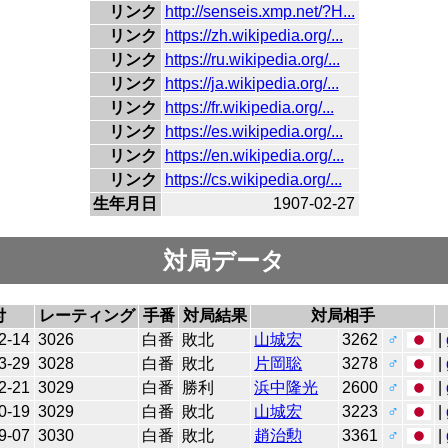
リンク
http://senseis.xmp.net/?H...
リンク
https://zh.wikipedia.org/...
リンク
https://ru.wikipedia.org/...
リンク
https://ja.wikipedia.org/...
リンク
https://fr.wikipedia.org/...
リンク
https://es.wikipedia.org/...
リンク
https://en.wikipedia.org/...
リンク
https://cs.wikipedia.org/...
生年月日
1907-02-27
対局データ
付
レーティング
手番
対局結果
対局相手
2-14
3026
白番
敗北
山城宏
3262
♂
|
3-29
3028
白番
敗北
片岡聡
3278
♂
|
2-21
3029
白番
勝利
浜中隆光
2600
♂
|
0-19
3029
白番
敗北
山城宏
3223
♂
|
9-07
3030
白番
敗北
趙治勲
3361
♂
|