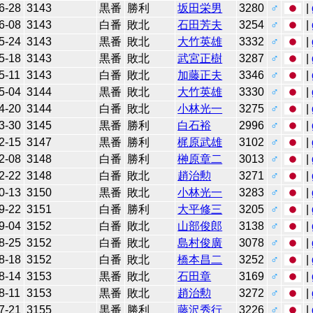
6-28
3143
黒番
勝利
坂田栄男
3280
♂
|
6-08
3143
白番
敗北
石田芳夫
3254
♂
|
5-24
3143
黒番
敗北
大竹英雄
3332
♂
|
5-18
3143
黒番
敗北
武宮正樹
3287
♂
|
5-11
3143
白番
敗北
加藤正夫
3346
♂
|
5-04
3144
黒番
敗北
大竹英雄
3330
♂
|
4-20
3144
白番
敗北
小林光一
3275
♂
|
3-30
3145
黒番
勝利
白石裕
2996
♂
|
2-15
3147
黒番
勝利
梶原武雄
3102
♂
|
2-08
3148
白番
勝利
榊原章二
3013
♂
|
2-22
3148
白番
敗北
趙治勲
3271
♂
|
0-13
3150
黒番
敗北
小林光一
3283
♂
|
9-22
3151
白番
勝利
大平修三
3205
♂
|
9-04
3152
白番
敗北
山部俊郎
3138
♂
|
8-25
3152
白番
敗北
島村俊廣
3078
♂
|
8-18
3152
白番
敗北
橋本昌二
3252
♂
|
8-14
3153
黒番
敗北
石田章
3169
♂
|
8-11
3153
黒番
敗北
趙治勲
3272
♂
|
7-21
3155
黒番
勝利
藤沢秀行
3226
♂
|