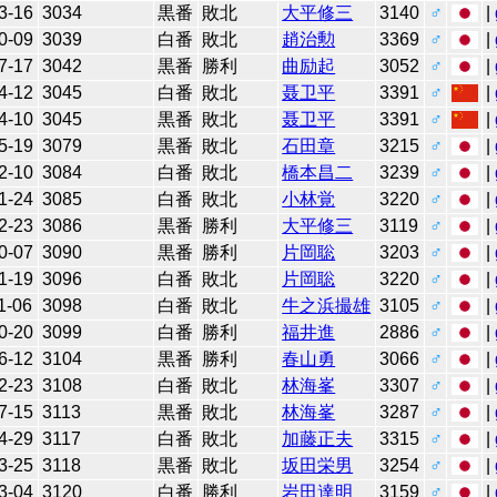
3-16
3034
黒番
敗北
大平修三
3140
♂
|
0-09
3039
白番
敗北
趙治勲
3369
♂
|
7-17
3042
黒番
勝利
曲励起
3052
♂
|
4-12
3045
白番
敗北
聂卫平
3391
♂
|
4-10
3045
黒番
敗北
聂卫平
3391
♂
|
5-19
3079
黒番
敗北
石田章
3215
♂
|
2-10
3084
白番
敗北
橋本昌二
3239
♂
|
1-24
3085
白番
敗北
小林覚
3220
♂
|
2-23
3086
黒番
勝利
大平修三
3119
♂
|
0-07
3090
黒番
勝利
片岡聡
3203
♂
|
1-19
3096
白番
敗北
片岡聡
3220
♂
|
1-06
3098
白番
敗北
牛之浜撮雄
3105
♂
|
0-20
3099
白番
勝利
福井進
2886
♂
|
6-12
3104
黒番
勝利
春山勇
3066
♂
|
2-23
3108
白番
敗北
林海峯
3307
♂
|
7-15
3113
黒番
敗北
林海峯
3287
♂
|
4-29
3117
白番
敗北
加藤正夫
3315
♂
|
3-25
3118
黒番
敗北
坂田栄男
3254
♂
|
3-04
3120
白番
勝利
岩田達明
3159
♂
|