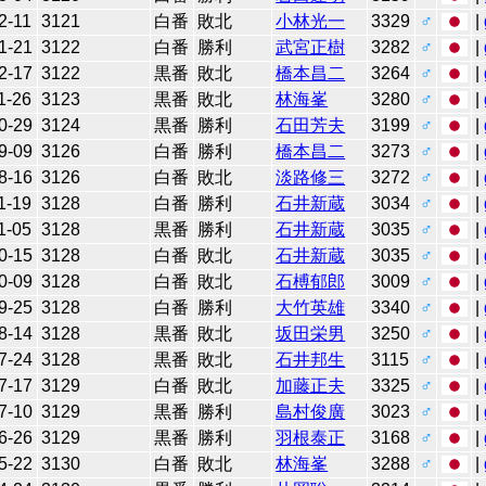
2-11
3121
白番
敗北
小林光一
3329
♂
|
1-21
3122
白番
勝利
武宮正樹
3282
♂
|
2-17
3122
黒番
敗北
橋本昌二
3264
♂
|
1-26
3123
黒番
敗北
林海峯
3280
♂
|
0-29
3124
黒番
勝利
石田芳夫
3199
♂
|
9-09
3126
白番
勝利
橋本昌二
3273
♂
|
8-16
3126
白番
敗北
淡路修三
3272
♂
|
1-19
3128
白番
勝利
石井新蔵
3034
♂
|
1-05
3128
黒番
勝利
石井新蔵
3035
♂
|
0-15
3128
白番
敗北
石井新蔵
3035
♂
|
0-09
3128
白番
敗北
石榑郁郎
3009
♂
|
9-25
3128
白番
勝利
大竹英雄
3340
♂
|
8-14
3128
黒番
敗北
坂田栄男
3250
♂
|
7-24
3128
黒番
敗北
石井邦生
3115
♂
|
7-17
3129
白番
敗北
加藤正夫
3325
♂
|
7-10
3129
黒番
勝利
島村俊廣
3023
♂
|
6-26
3129
黒番
勝利
羽根泰正
3168
♂
|
5-22
3130
白番
敗北
林海峯
3288
♂
|