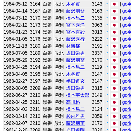
1964-05-12
3164
白番
敗北
木谷實
3143
♂
|
go4
1964-04-14
3167
白番
勝利
藤沢朋斎
3163
♂
|
go4
1964-03-12
3170
黒番
勝利
橋本昌二
3135
♂
|
go4
1964-02-12
3173
黒番
勝利
宮下秀洋
3063
♂
|
go4
1964-01-23
3174
黒番
勝利
宮本直毅
3013
♂
|
go4
1964-01-05
3176
黒番
敗北
藤沢秀行
3222
♂
|
go4
1963-11-18
3180
白番
勝利
林海峯
3191
♂
|
go4
1963-07-05
3189
白番
敗北
坂田栄男
3337
♂
|
go4
1963-05-29
3192
黒番
勝利
藤沢朋斎
3170
♂
|
go4
1963-04-25
3194
白番
勝利
橋本昌二
3119
♂
|
go4
1963-04-05
3195
黒番
敗北
木谷實
3147
♂
|
go4
1963-02-27
3197
黒番
勝利
半田道玄
3147
♂
|
go4
1962-08-05
3209
白番
勝利
坂田栄男
3315
♂
|
go4
1962-06-27
3210
白番
勝利
橋本宇太郎
3149
♂
|
go4
1962-04-25
3211
黒番
勝利
高川格
3157
♂
|
go4
1962-04-02
3211
黒番
勝利
橋本昌二
3124
♂
|
go4
1962-03-14
3210
白番
勝利
杉内雅男
3059
♂
|
go4
1962-02-07
3210
白番
敗北
藤沢朋斎
3170
♂
|
go4
1961-12-20
3209
黒番
勝利
岩田達明
3026
♂
|
go4