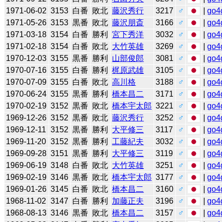
1971-06-02
3153
白番
敗北
藤沢秀行
3217
♂
|
go4
1971-05-26
3153
黒番
敗北
藤沢朋斎
3166
♂
|
go4
1971-03-18
3154
白番
勝利
宮下秀洋
3032
♂
|
go4
1971-02-18
3154
白番
敗北
大竹英雄
3269
♂
|
go4
1970-12-03
3155
黒番
勝利
山部俊郎
3081
♂
|
go4
1970-07-16
3155
白番
勝利
梶原武雄
3105
♂
|
go4
1970-07-09
3155
白番
敗北
高川格
3188
♂
|
go4
1970-06-24
3155
黒番
勝利
橋本昌二
3171
♂
|
go4
1970-02-19
3152
黒番
敗北
橋本宇太郎
3221
♂
|
go4
1969-12-26
3152
黒番
敗北
藤沢秀行
3252
♂
|
go4
1969-12-11
3152
黒番
勝利
大平修三
3117
♂
|
go4
1969-11-20
3152
黒番
勝利
工藤紀夫
3032
♂
|
go4
1969-09-28
3151
黒番
勝利
大平修三
3119
♂
|
go4
1969-06-19
3148
白番
敗北
大竹英雄
3251
♂
|
go4
1969-02-19
3146
黒番
敗北
橋本宇太郎
3177
♂
|
go4
1969-01-26
3145
白番
敗北
橋本昌二
3160
♂
|
go4
1968-11-02
3147
白番
勝利
加藤正夫
3196
♂
|
go4
1968-08-13
3146
黒番
敗北
橋本昌二
3157
♂
|
go4