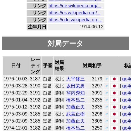
リンク
https://de.wikipedia.org/...
リンク
https://cs.wikipedia.org/...
リンク
https://cdo.wikipedia.org...
生年月日
1914-06-12
対局データ
レー
対局
日付
ティ
手番
対局相手
棋
結果
ング
1976-10-03
3187
白番
敗北
大平修三
3179
♂
|
go4
1976-03-28
3190
黒番
敗北
坂田栄男
3297
♂
|
go4
1976-02-29
3191
白番
勝利
窪内秀知
3091
♂
|
go4
1976-01-04
3192
白番
勝利
橋本昌二
3235
♂
|
go4
1975-10-12
3192
白番
勝利
加藤正夫
3335
♂
|
go4
1975-03-09
3185
黒番
敗北
武宮正樹
3296
♂
|
go4
1975-02-09
3185
黒番
勝利
加藤正夫
3305
♂
|
go4
1974-12-01
3182
白番
勝利
橋本昌二
3250
♂
|
go4