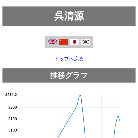
呉清源
トップへ戻る
推移グラフ
3211.2
3200
3190
3180