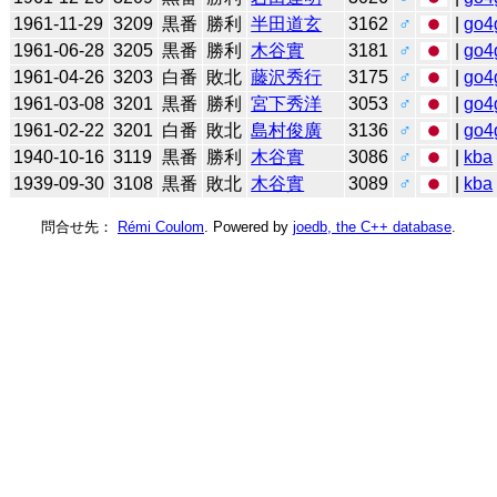
1961-11-29
3209
黒番
勝利
半田道玄
3162
♂
|
go4
1961-06-28
3205
黒番
勝利
木谷實
3181
♂
|
go4
1961-04-26
3203
白番
敗北
藤沢秀行
3175
♂
|
go4
1961-03-08
3201
黒番
勝利
宮下秀洋
3053
♂
|
go4
1961-02-22
3201
白番
敗北
島村俊廣
3136
♂
|
go4
1940-10-16
3119
黒番
勝利
木谷實
3086
♂
|
kba
1939-09-30
3108
黒番
敗北
木谷實
3089
♂
|
kba
問合せ先：
Rémi Coulom
. Powered by
joedb, the C++ database
.