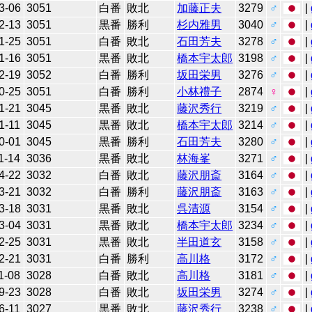
3-06
3051
白番
敗北
加藤正夫
3279
♂
|
2-13
3051
黒番
勝利
杉内雅男
3040
♂
|
1-25
3051
白番
敗北
石田芳夫
3278
♂
|
1-16
3051
黒番
敗北
橋本宇太郎
3198
♂
|
2-19
3052
白番
勝利
坂田栄男
3276
♂
|
0-25
3051
白番
勝利
小林禮子
2874
♀
|
1-21
3045
黒番
敗北
藤沢秀行
3219
♂
|
1-11
3045
黒番
敗北
橋本宇太郎
3214
♂
|
0-01
3045
黒番
勝利
石田芳夫
3280
♂
|
1-14
3036
黒番
敗北
林海峯
3271
♂
|
4-22
3032
白番
敗北
藤沢朋斎
3164
♂
|
3-21
3032
白番
勝利
藤沢朋斎
3163
♂
|
3-18
3031
黒番
敗北
呉清源
3154
♂
|
3-04
3031
黒番
敗北
橋本宇太郎
3234
♂
|
2-25
3031
黒番
敗北
半田道玄
3158
♂
|
2-21
3031
白番
勝利
高川格
3172
♂
|
1-08
3028
白番
敗北
高川格
3181
♂
|
9-23
3028
白番
敗北
坂田栄男
3274
♂
|
6-11
3027
黒番
敗北
藤沢秀行
3238
♂
|