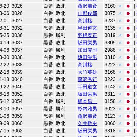
6-20
3026
白番
敗北
藤沢朋斎
3160
♂
|
3-06
3026
白番
敗北
山部俊郎
3075
♂
|
2-01
3027
白番
敗北
高川格
3237
♂
|
8-31
3032
黒番
敗北
半田道玄
3135
♂
|
5-25
3036
黒番
勝利
羽根泰正
3019
♂
|
4-19
3037
黒番
敗北
坂田栄男
3309
♂
|
4-06
3037
白番
勝利
加田克司
2988
♂
|
3-30
3038
白番
敗北
坂田栄男
3310
♂
|
2-22
3038
白番
敗北
高川格
3223
♂
|
2-16
3039
白番
敗北
大竹英雄
3168
♂
|
1-18
3040
白番
敗北
藤沢秀行
3223
♂
|
9-22
3046
黒番
敗北
半田道玄
3142
♂
|
6-16
3052
白番
敗北
坂田栄男
3311
♂
|
5-12
3054
白番
勝利
橋本昌二
3158
♂
|
3-10
3057
黒番
勝利
杉内雅男
3023
♂
|
1-06
3059
黒番
勝利
藤沢朋斎
3123
♂
|
9-09
3060
黒番
敗北
久井敬史
3060
♂
|
7-15
3062
白番
敗北
坂田栄男
3318
♂
|