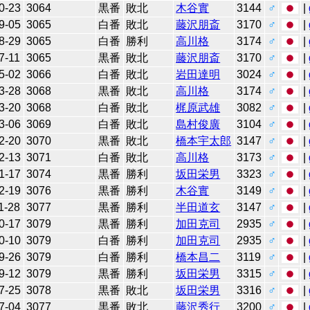
0-23
3064
黒番
敗北
木谷實
3144
♂
|
9-05
3065
白番
敗北
藤沢朋斎
3170
♂
|
8-29
3065
白番
勝利
高川格
3174
♂
|
7-11
3065
黒番
敗北
藤沢朋斎
3170
♂
|
5-02
3066
白番
敗北
岩田達明
3024
♂
|
3-28
3068
黒番
敗北
高川格
3174
♂
|
3-20
3068
白番
敗北
梶原武雄
3082
♂
|
3-06
3069
白番
敗北
島村俊廣
3104
♂
|
2-20
3070
黒番
敗北
橋本宇太郎
3147
♂
|
2-13
3071
白番
敗北
高川格
3173
♂
|
1-17
3074
黒番
勝利
坂田栄男
3323
♂
|
2-19
3076
黒番
勝利
木谷實
3149
♂
|
1-28
3077
黒番
勝利
半田道玄
3147
♂
|
0-17
3079
黒番
勝利
加田克司
2935
♂
|
0-10
3079
白番
勝利
加田克司
2935
♂
|
9-26
3079
白番
勝利
橋本昌二
3119
♂
|
9-12
3079
黒番
勝利
坂田栄男
3315
♂
|
7-25
3078
黒番
敗北
坂田栄男
3316
♂
|
7-04
3077
黒番
敗北
藤沢秀行
3200
♂
|