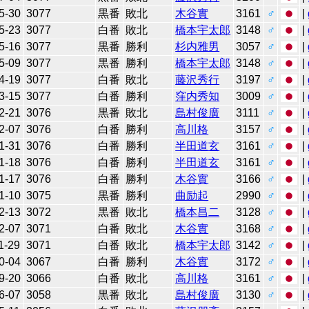
5-30
3077
黒番
敗北
木谷實
3161
♂
|
5-23
3077
白番
敗北
橋本宇太郎
3148
♂
|
5-16
3077
黒番
勝利
杉内雅男
3057
♂
|
5-09
3077
黒番
勝利
橋本宇太郎
3148
♂
|
4-19
3077
白番
敗北
藤沢秀行
3197
♂
|
3-15
3077
白番
勝利
窪内秀知
3009
♂
|
2-21
3076
黒番
敗北
島村俊廣
3111
♂
|
2-07
3076
白番
勝利
高川格
3157
♂
|
1-31
3076
白番
勝利
半田道玄
3161
♂
|
1-18
3076
白番
勝利
半田道玄
3161
♂
|
1-17
3076
白番
勝利
木谷實
3166
♂
|
1-10
3075
黒番
勝利
曲励起
2990
♂
|
2-13
3072
黒番
敗北
橋本昌二
3128
♂
|
2-07
3071
白番
敗北
木谷實
3168
♂
|
1-29
3071
白番
敗北
橋本宇太郎
3142
♂
|
0-04
3067
白番
勝利
木谷實
3172
♂
|
9-20
3066
白番
敗北
高川格
3161
♂
|
6-07
3058
黒番
敗北
島村俊廣
3130
♂
|