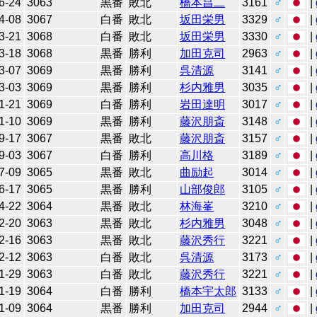
6-24
3063
黒番
敗北
橋本昌二
3161
♂
|
4-08
3067
白番
敗北
坂田栄男
3329
♂
|
3-21
3068
白番
敗北
坂田栄男
3330
♂
|
3-18
3068
黒番
勝利
加田克司
2963
♂
|
3-07
3069
黒番
勝利
呉清源
3141
♂
|
3-03
3069
黒番
勝利
杉内雅男
3035
♂
|
1-21
3069
白番
勝利
岩田達明
3017
♂
|
1-10
3069
黒番
勝利
藤沢朋斎
3148
♂
|
9-17
3067
黒番
敗北
藤沢朋斎
3157
♂
|
9-03
3067
白番
勝利
高川格
3189
♂
|
7-09
3065
黒番
敗北
曲励起
3014
♂
|
6-17
3065
黒番
勝利
山部俊郎
3105
♂
|
4-22
3064
黒番
敗北
林海峯
3210
♂
|
2-20
3063
黒番
敗北
杉内雅男
3048
♂
|
2-16
3063
黒番
敗北
藤沢秀行
3221
♂
|
2-12
3063
白番
敗北
呉清源
3173
♂
|
1-29
3063
白番
敗北
藤沢秀行
3221
♂
|
1-19
3064
白番
勝利
橋本宇太郎
3133
♂
|
1-09
3064
黒番
勝利
加田克司
2944
♂
|