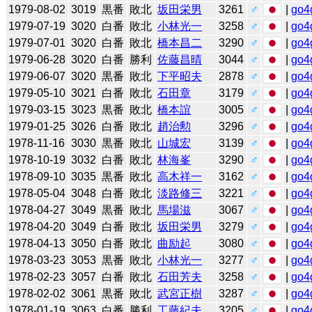
1979-08-02
3019
黒番
敗北
坂田栄男
3261
♂
|
go4
1979-07-19
3020
白番
敗北
小林光一
3258
♂
|
go4
1979-07-01
3020
白番
敗北
橋本昌二
3290
♂
|
go4
1979-06-28
3020
白番
勝利
佐藤昌晴
3044
♂
|
go4
1979-06-07
3020
黒番
敗北
下平昭夫
2878
♂
|
go4
1979-05-10
3021
白番
敗北
石田章
3179
♂
|
go4
1979-03-15
3023
黒番
敗北
橋本誼
3005
♂
|
go4
1979-01-25
3026
白番
敗北
趙治勲
3296
♂
|
go4
1978-11-16
3030
黒番
敗北
山城宏
3139
♂
|
go4
1978-10-19
3032
白番
敗北
林海峯
3290
♂
|
go4
1978-09-10
3035
黒番
敗北
高木祥一
3162
♂
|
go4
1978-05-04
3048
白番
敗北
淡路修三
3221
♂
|
go4
1978-04-27
3049
黒番
敗北
馬場滋
3067
♂
|
go4
1978-04-20
3049
白番
敗北
坂田栄男
3279
♂
|
go4
1978-04-13
3050
白番
敗北
曲励起
3080
♂
|
go4
1978-03-23
3053
黒番
敗北
小林光一
3277
♂
|
go4
1978-02-23
3057
白番
敗北
石田芳夫
3258
♂
|
go4
1978-02-02
3061
黒番
敗北
武宮正樹
3287
♂
|
go4
1978-01-19
3063
白番
勝利
工藤紀夫
3205
♂
|
go4