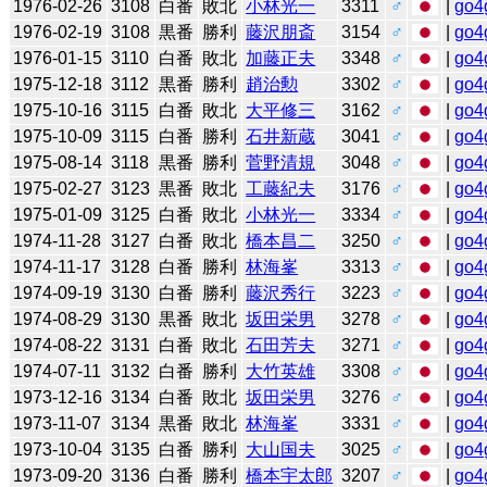
1976-02-26
3108
白番
敗北
小林光一
3311
♂
|
go4
1976-02-19
3108
黒番
勝利
藤沢朋斎
3154
♂
|
go4
1976-01-15
3110
白番
敗北
加藤正夫
3348
♂
|
go4
1975-12-18
3112
黒番
勝利
趙治勲
3302
♂
|
go4
1975-10-16
3115
白番
敗北
大平修三
3162
♂
|
go4
1975-10-09
3115
白番
勝利
石井新蔵
3041
♂
|
go4
1975-08-14
3118
黒番
勝利
菅野清規
3048
♂
|
go4
1975-02-27
3123
黒番
敗北
工藤紀夫
3176
♂
|
go4
1975-01-09
3125
白番
敗北
小林光一
3334
♂
|
go4
1974-11-28
3127
白番
敗北
橋本昌二
3250
♂
|
go4
1974-11-17
3128
白番
勝利
林海峯
3313
♂
|
go4
1974-09-19
3130
白番
勝利
藤沢秀行
3223
♂
|
go4
1974-08-29
3130
黒番
敗北
坂田栄男
3278
♂
|
go4
1974-08-22
3131
白番
敗北
石田芳夫
3271
♂
|
go4
1974-07-11
3132
白番
勝利
大竹英雄
3308
♂
|
go4
1973-12-16
3134
白番
敗北
坂田栄男
3276
♂
|
go4
1973-11-07
3134
黒番
敗北
林海峯
3331
♂
|
go4
1973-10-04
3135
白番
勝利
大山国夫
3025
♂
|
go4
1973-09-20
3136
白番
勝利
橋本宇太郎
3207
♂
|
go4