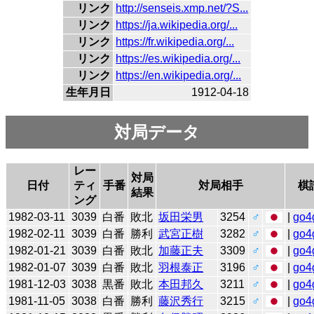
リンク
http://senseis.xmp.net/?S...
リンク
https://ja.wikipedia.org/...
リンク
https://fr.wikipedia.org/...
リンク
https://es.wikipedia.org/...
リンク
https://en.wikipedia.org/...
生年月日
1912-04-18
対局データ
レー
対局
日付
ティ
手番
対局相手
棋
結果
ング
1982-03-11
3039
白番
敗北
坂田栄男
3254
♂
|
go4
1982-02-11
3039
白番
勝利
武宮正樹
3282
♂
|
go4
1982-01-21
3039
白番
敗北
加藤正夫
3309
♂
|
go4
1982-01-07
3039
白番
敗北
羽根泰正
3196
♂
|
go4
1981-12-03
3038
黒番
敗北
本田邦久
3211
♂
|
go4
1981-11-05
3038
白番
勝利
藤沢秀行
3215
♂
|
go4