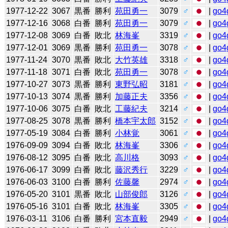
1977-12-22
3067
黒番
勝利
苑田勇一
3079
♂
|
go4
1977-12-16
3068
白番
勝利
苑田勇一
3079
♂
|
go4
1977-12-08
3069
白番
敗北
林海峯
3319
♂
|
go4
1977-12-01
3069
黒番
勝利
苑田勇一
3078
♂
|
go4
1977-11-24
3070
黒番
敗北
大竹英雄
3318
♂
|
go4
1977-11-18
3071
白番
敗北
苑田勇一
3078
♂
|
go4
1977-10-27
3073
黒番
勝利
東野弘昭
3181
♂
|
go4
1977-10-13
3074
黒番
勝利
加藤正夫
3356
♂
|
go4
1977-10-06
3075
白番
敗北
工藤紀夫
3214
♂
|
go4
1977-08-25
3078
黒番
勝利
橋本宇太郎
3152
♂
|
go4
1977-05-19
3084
白番
勝利
小林覚
3061
♂
|
go4
1976-09-09
3094
白番
敗北
林海峯
3306
♂
|
go4
1976-08-12
3095
白番
敗北
高川格
3093
♂
|
go4
1976-06-17
3099
白番
敗北
藤沢秀行
3229
♂
|
go4
1976-06-03
3100
白番
勝利
佐藤馨
2974
♂
|
go4
1976-05-20
3101
黒番
敗北
山部俊郎
3126
♂
|
go4
1976-05-16
3101
白番
敗北
林海峯
3305
♂
|
go4
1976-03-11
3106
白番
勝利
宮本直毅
2949
♂
|
go4