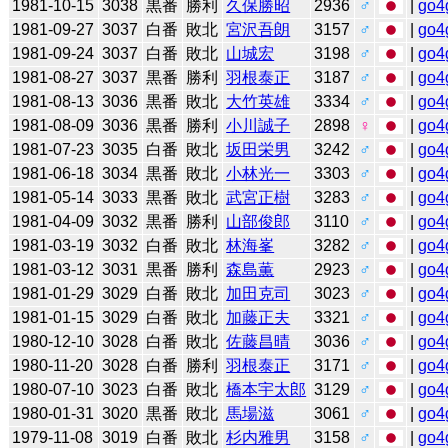
1981-10-15
3038
黒番
勝利
久保勝昭
2936
♂
|
go4
1981-09-27
3037
白番
敗北
宮沢吾朗
3157
♂
|
go4
1981-09-24
3037
白番
敗北
山城宏
3198
♂
|
go4
1981-08-27
3037
黒番
勝利
羽根泰正
3187
♂
|
go4
1981-08-13
3036
黒番
敗北
大竹英雄
3334
♂
|
go4
1981-08-09
3036
黒番
勝利
小川誠子
2898
♀
|
go4
1981-07-23
3035
白番
敗北
坂田栄男
3242
♂
|
go4
1981-06-18
3034
黒番
敗北
小林光一
3303
♂
|
go4
1981-05-14
3033
黒番
敗北
武宮正樹
3283
♂
|
go4
1981-04-09
3032
黒番
勝利
山部俊郎
3110
♂
|
go4
1981-03-19
3032
白番
敗北
林海峯
3282
♂
|
go4
1981-03-12
3031
黒番
勝利
森島薫
2923
♂
|
go4
1981-01-29
3029
白番
敗北
加田克司
3023
♂
|
go4
1981-01-15
3029
白番
敗北
加藤正夫
3321
♂
|
go4
1980-12-10
3028
白番
敗北
佐藤昌晴
3036
♂
|
go4
1980-11-20
3028
白番
勝利
羽根泰正
3171
♂
|
go4
1980-07-10
3023
白番
敗北
橋本宇太郎
3129
♂
|
go4
1980-01-31
3020
黒番
敗北
馬場滋
3061
♂
|
go4
1979-11-08
3019
白番
敗北
杉内雅男
3158
♂
|
go4