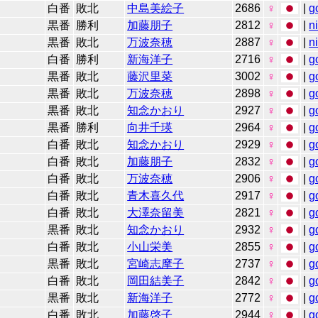
白番
敗北
中島美絵子
2686
♀
|
g
黒番
勝利
加藤朋子
2812
♀
|
n
黒番
敗北
万波奈穂
2887
♀
|
n
白番
勝利
新海洋子
2716
♀
|
g
黒番
敗北
藤沢里菜
3002
♀
|
g
黒番
敗北
万波奈穂
2898
♀
|
g
黒番
敗北
知念かおり
2927
♀
|
g
黒番
勝利
向井千瑛
2964
♀
|
g
白番
敗北
知念かおり
2929
♀
|
g
白番
敗北
加藤朋子
2832
♀
|
g
白番
敗北
万波奈穂
2906
♀
|
g
白番
敗北
青木喜久代
2917
♀
|
g
白番
敗北
大澤奈留美
2821
♀
|
g
黒番
敗北
知念かおり
2932
♀
|
g
白番
敗北
小山栄美
2855
♀
|
g
黒番
敗北
宮崎志摩子
2737
♀
|
g
白番
敗北
岡田結美子
2842
♀
|
g
黒番
敗北
新海洋子
2772
♀
|
g
白番
敗北
加藤啓子
2944
♀
|
g