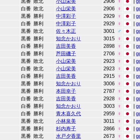
黒番
敗北
小山栄美
2906
♀
|
g
白番
敗北
小山栄美
2906
♀
|
g
黒番
勝利
中澤彩子
2929
♀
|
g
白番
勝利
中澤彩子
2929
♀
|
g
黒番
敗北
佐々木正
3001
♂
|
g
黒番
勝利
知念かおり
3015
♀
|
g
白番
勝利
吉田美香
2898
♀
|
g
白番
勝利
芦田磯子
2706
♀
|
g
黒番
敗北
小山栄美
2923
♀
|
g
白番
敗北
小山栄美
2923
♀
|
g
白番
勝利
吉田美香
2915
♀
|
g
黒番
勝利
知念かおり
3006
♀
|
g
黒番
勝利
本田幸子
2787
♀
|
g
白番
敗北
吉田美香
2928
♀
|
g
白番
勝利
知念かおり
3003
♀
|
g
白番
勝利
青木喜久代
2959
♀
|
g
黒番
敗北
小林泉美
3011
♀
|
g
黒番
勝利
杉内寿子
2866
♀
|
g
黒番
敗北
水戸夕香里
2673
♀
|
g