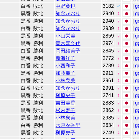
白番
敗北
中野寛也
3182
♂
|
g
黒番
敗北
知念かおり
2940
♀
|
g
黒番
勝利
知念かおり
2940
♀
|
g
白番
敗北
知念かおり
2939
♀
|
g
黒番
勝利
小山栄美
2859
♀
|
g
黒番
勝利
青木喜久代
2974
♀
|
g
白番
勝利
岡田結美子
2845
♀
|
g
黒番
勝利
新海洋子
2772
♀
|
g
白番
敗北
小西和子
2789
♀
|
g
黒番
勝利
加藤朋子
2911
♀
|
g
白番
敗北
小林泉美
2961
♀
|
g
白番
敗北
知念かおり
2991
♀
|
g
黒番
敗北
榊原史子
2741
♀
|
g
黒番
勝利
吉田美香
2883
♀
|
g
黒番
敗北
杉内寿子
2862
♀
|
g
黒番
勝利
小林泉美
2985
♀
|
g
白番
勝利
水戸夕香里
2634
♀
|
g
黒番
敗北
榊原史子
2749
♀
|
g