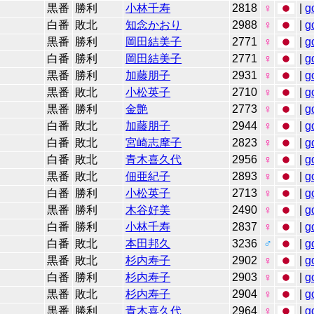
黒番
勝利
小林千寿
2818
♀
|
g
白番
敗北
知念かおり
2988
♀
|
g
黒番
勝利
岡田結美子
2771
♀
|
g
白番
勝利
岡田結美子
2771
♀
|
g
黒番
勝利
加藤朋子
2931
♀
|
g
黒番
敗北
小松英子
2710
♀
|
g
黒番
勝利
金艶
2773
♀
|
g
白番
敗北
加藤朋子
2944
♀
|
g
白番
敗北
宮崎志摩子
2823
♀
|
g
白番
敗北
青木喜久代
2956
♀
|
g
黒番
敗北
佃亜紀子
2893
♀
|
g
白番
勝利
小松英子
2713
♀
|
g
黒番
勝利
木谷好美
2490
♀
|
g
白番
勝利
小林千寿
2837
♀
|
g
白番
敗北
本田邦久
3236
♂
|
g
黒番
敗北
杉内寿子
2902
♀
|
g
白番
勝利
杉内寿子
2903
♀
|
g
黒番
敗北
杉内寿子
2904
♀
|
g
黒番
勝利
青木喜久代
2964
♀
|
g