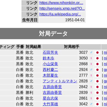
リンク
https://www.nihonkiin.or....
リンク
http://senseis.xmp.net/?O...
リンク
https://ja.wikipedia.org/...
生年月日
1951-04-01
対局データ
ティング
手番
対局結果
対局相手
黒番
敗北
石田芳夫
3027
♂
|
n
黒番
敗北
鈴木歩
3050
♀
|
n
黒番
敗北
小山栄美
2868
♀
|
n
白番
敗北
西村慶二
2924
♂
|
g
白番
敗北
木部夏生
2777
♀
|
n
白番
敗北
アンティトルマネン
2828
♂
|
g
白番
敗北
吉原由香里
2842
♀
|
n
黒番
勝利
吉原由香里
2839
♀
|
n
白番
敗北
星合志保
2861
♀
|
n
白番
敗北
大竹英雄
3042
♂
|
n