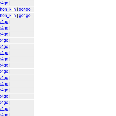
o4go
|
ihon_kiin
|
go4go
|
ihon_kiin
|
go4go
|
o4go
|
o4go
|
o4go
|
o4go
|
o4go
|
o4go
|
o4go
|
o4go
|
o4go
|
o4go
|
o4go
|
o4go
|
o4go
|
o4go
|
o4go
|
o4go
|