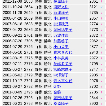
2011-12-08
2633
黒番
敗北
桑原陽子
2861
♀
2011-10-24
2634
白番
敗北
河野光樹
3121
♂
2009-11-26
2649
白番
敗北
新海洋子
2735
♀
2008-04-28
2669
黒番
敗北
小山栄美
2857
♀
2007-06-18
2683
黒番
敗北
井澤秋乃
2774
♀
2007-04-23
2686
黒番
敗北
岡田結美子
2773
♀
2006-09-21
2701
白番
敗北
万波佳奈
2872
♀
2006-07-20
2706
黒番
勝利
加藤啓子
2962
♀
2004-07-29
2746
白番
敗北
小山栄美
2877
♀
2004-05-10
2751
白番
勝利
青木喜久代
2940
♀
2002-08-15
2775
黒番
敗北
小林泉美
2972
♀
2002-07-11
2776
黒番
勝利
巻幡多栄子
2795
♀
2002-06-27
2777
白番
敗北
宮崎志摩子
2747
♀
2002-05-02
2779
黒番
敗北
中澤彩子
2905
♀
2001-10-17
2791
黒番
敗北
青木喜久代
2976
♀
2001-09-27
2792
黒番
勝利
金艶
2702
♀
2001-08-09
2795
白番
敗北
金艶
2705
♀
2001-07-26
2796
白番
勝利
岡田結美子
2844
♀
2001-06-21
2798
黒番
敗北
桑原陽子
2900
♀