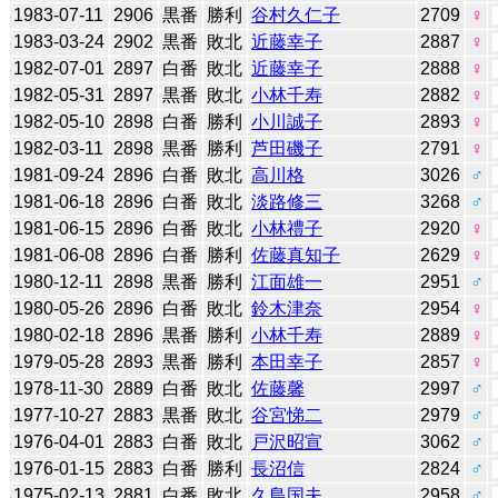
1983-07-11
2906
黒番
勝利
谷村久仁子
2709
♀
1983-03-24
2902
黒番
敗北
近藤幸子
2887
♀
1982-07-01
2897
白番
敗北
近藤幸子
2888
♀
1982-05-31
2897
黒番
敗北
小林千寿
2882
♀
1982-05-10
2898
白番
勝利
小川誠子
2893
♀
1982-03-11
2898
黒番
勝利
芦田磯子
2791
♀
1981-09-24
2896
白番
敗北
高川格
3026
♂
1981-06-18
2896
白番
敗北
淡路修三
3268
♂
1981-06-15
2896
白番
敗北
小林禮子
2920
♀
1981-06-08
2896
白番
勝利
佐藤真知子
2629
♀
1980-12-11
2898
黒番
勝利
江面雄一
2951
♂
1980-05-26
2896
白番
敗北
鈴木津奈
2954
♀
1980-02-18
2896
黒番
勝利
小林千寿
2889
♀
1979-05-28
2893
黒番
勝利
本田幸子
2857
♀
1978-11-30
2889
白番
敗北
佐藤馨
2997
♂
1977-10-27
2883
黒番
敗北
谷宮悌二
2979
♂
1976-04-01
2883
白番
敗北
戸沢昭宣
3062
♂
1976-01-15
2883
白番
勝利
長沼信
2824
♂
1975-02-13
2881
白番
敗北
久島国夫
2958
♂