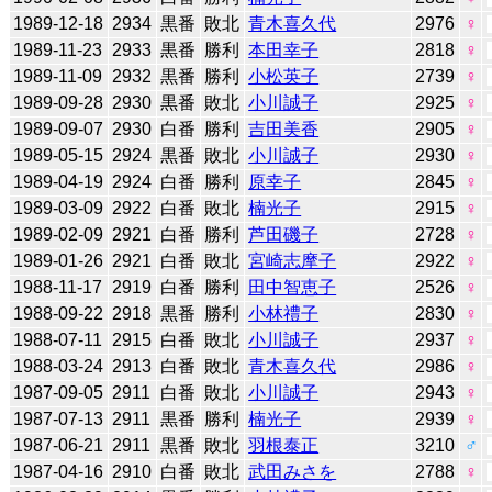
1989-12-18
2934
黒番
敗北
青木喜久代
2976
♀
1989-11-23
2933
黒番
勝利
本田幸子
2818
♀
1989-11-09
2932
黒番
勝利
小松英子
2739
♀
1989-09-28
2930
黒番
敗北
小川誠子
2925
♀
1989-09-07
2930
白番
勝利
吉田美香
2905
♀
1989-05-15
2924
黒番
敗北
小川誠子
2930
♀
1989-04-19
2924
白番
勝利
原幸子
2845
♀
1989-03-09
2922
白番
敗北
楠光子
2915
♀
1989-02-09
2921
白番
勝利
芦田磯子
2728
♀
1989-01-26
2921
白番
敗北
宮崎志摩子
2922
♀
1988-11-17
2919
白番
勝利
田中智恵子
2526
♀
1988-09-22
2918
黒番
勝利
小林禮子
2830
♀
1988-07-11
2915
白番
敗北
小川誠子
2937
♀
1988-03-24
2913
白番
敗北
青木喜久代
2986
♀
1987-09-05
2911
白番
敗北
小川誠子
2943
♀
1987-07-13
2911
黒番
勝利
楠光子
2939
♀
1987-06-21
2911
黒番
敗北
羽根泰正
3210
♂
1987-04-16
2910
白番
敗北
武田みさを
2788
♀