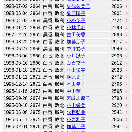
1998-07-02
2864
白番
勝利
矢代久美子
2806
♀
1998-06-04
2864
白番
敗北
桑原陽子
2901
♀
1998-04-02
2864
黒番
勝利
小松英子
2724
♀
1998-01-23
2864
白番
敗北
小林千寿
2798
♀
1997-12-26
2865
黒番
勝利
吉田美香
2888
♀
1996-08-22
2865
白番
敗北
加藤朋子
2917
♀
1996-06-27
2866
黒番
勝利
中澤彩子
2946
♀
1996-06-06
2866
白番
敗北
小川誠子
2906
♀
1996-05-16
2866
白番
敗北
白石京子
2612
♀
1996-01-18
2871
白番
敗北
小山栄美
2923
♀
1996-01-11
2871
黒番
勝利
榊原史子
2772
♀
1995-12-14
2872
白番
勝利
本田幸子
2796
♀
1995-11-16
2873
白番
勝利
中山薫
2595
♀
1995-09-28
2874
白番
勝利
宮崎志摩子
2793
♀
1995-08-10
2874
白番
敗北
小山栄美
2920
♀
1995-06-08
2875
白番
勝利
水野弘美
2541
♀
1995-05-11
2875
白番
敗北
小西和子
2806
♀
1995-02-01
2878
白番
敗北
加藤朋子
2941
♀