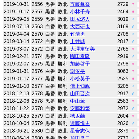
2019-10-31
2556
黒番
敗北
五藤眞奈
2729
♀
2019-10-17
2557
黒番
敗北
小林千寿
2464
♀
2019-09-05
2559
黒番
敗北
田尻悠人
3019
♂
2019-07-18
2563
白番
敗北
大西研也
3169
♂
2019-04-04
2570
白番
敗北
竹清勇
2708
♂
2019-03-14
2572
白番
敗北
土井誠
2817
♂
2019-03-07
2572
白番
敗北
大澤奈留美
2765
♀
2019-02-21
2574
黒番
敗北
園田泰隆
2919
♂
2019-02-07
2575
黒番
勝利
加藤啓子
2798
♀
2019-01-31
2576
白番
敗北
謝依旻
3063
♀
2019-01-17
2577
黒番
勝利
小松英子
2525
♀
2019-01-10
2577
白番
勝利
溝上知親
3205
♂
2018-12-13
2578
黒番
敗北
山田晋次
2917
♂
2018-12-06
2578
黒番
勝利
中山薫
2583
♀
2018-11-22
2578
白番
敗北
安藤和繁
2972
♂
2018-10-25
2579
白番
敗北
穂坂繭
2604
♀
2018-10-04
2579
黒番
勝利
遠藤悦史
2826
♂
2018-06-21
2580
白番
敗北
星合志保
2879
♀
2018-06-14
2580
黒番
敗北
前田良二
2772
♂