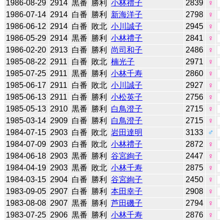
1986-08-29
2914
黒番
勝利
小林禮子
2839
♀
1986-07-14
2914
白番
勝利
新海洋子
2798
♀
1986-06-12
2914
白番
敗北
小川誠子
2945
♀
1986-05-29
2914
黒番
勝利
小林禮子
2841
♀
1986-02-20
2913
白番
勝利
尚司和子
2486
♀
1985-08-22
2911
白番
敗北
楠光子
2971
♀
1985-07-25
2911
黒番
勝利
小林千寿
2860
♀
1985-06-17
2911
白番
敗北
小川誠子
2927
♀
1985-06-13
2911
白番
勝利
小松英子
2756
♀
1985-05-13
2910
黒番
勝利
白鳥澄子
2715
♀
1985-03-14
2909
白番
勝利
白鳥澄子
2715
♀
1984-07-15
2903
白番
敗北
岩田達明
3133
♂
1984-07-09
2903
白番
敗北
小林禮子
2872
♀
1984-06-18
2903
黒番
勝利
谷宮絢子
2447
♀
1984-04-19
2903
黒番
敗北
小林千寿
2875
♀
1984-03-15
2904
白番
勝利
谷宮絢子
2450
♀
1983-09-05
2907
白番
勝利
本田幸子
2908
♀
1983-08-08
2907
黒番
勝利
芦田磯子
2794
♀
1983-07-25
2906
黒番
勝利
小林千寿
2876
♀