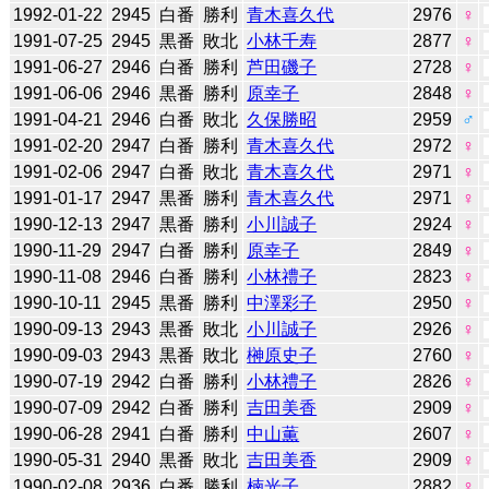
1992-01-22
2945
白番
勝利
青木喜久代
2976
♀
1991-07-25
2945
黒番
敗北
小林千寿
2877
♀
1991-06-27
2946
白番
勝利
芦田磯子
2728
♀
1991-06-06
2946
黒番
勝利
原幸子
2848
♀
1991-04-21
2946
白番
敗北
久保勝昭
2959
♂
1991-02-20
2947
白番
勝利
青木喜久代
2972
♀
1991-02-06
2947
白番
敗北
青木喜久代
2971
♀
1991-01-17
2947
黒番
勝利
青木喜久代
2971
♀
1990-12-13
2947
黒番
勝利
小川誠子
2924
♀
1990-11-29
2947
白番
勝利
原幸子
2849
♀
1990-11-08
2946
白番
勝利
小林禮子
2823
♀
1990-10-11
2945
黒番
勝利
中澤彩子
2950
♀
1990-09-13
2943
黒番
敗北
小川誠子
2926
♀
1990-09-03
2943
黒番
敗北
榊原史子
2760
♀
1990-07-19
2942
白番
勝利
小林禮子
2826
♀
1990-07-09
2942
白番
勝利
吉田美香
2909
♀
1990-06-28
2941
白番
勝利
中山薫
2607
♀
1990-05-31
2940
黒番
敗北
吉田美香
2909
♀
1990-02-08
2936
白番
勝利
楠光子
2882
♀