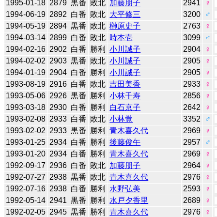
1995-01-18
2879
黒番
敗北
加藤朋子
2941
♀
1994-06-19
2892
白番
敗北
大平修三
3200
♂
1994-05-19
2894
黒番
敗北
榊原史子
2763
♀
1994-03-14
2899
白番
敗北
時本壱
3099
♂
1994-02-16
2902
白番
勝利
小川誠子
2904
♀
1994-02-02
2903
黒番
敗北
小川誠子
2905
♀
1994-01-19
2904
白番
勝利
小川誠子
2905
♀
1993-08-19
2916
白番
敗北
吉田美香
2933
♀
1993-05-06
2926
黒番
勝利
小林千寿
2856
♀
1993-03-18
2930
白番
勝利
白石京子
2642
♀
1993-02-08
2933
白番
敗北
小林覚
3352
♂
1993-02-02
2933
黒番
勝利
青木喜久代
2969
♀
1993-01-25
2934
白番
勝利
後藤俊午
2957
♂
1993-01-20
2934
白番
勝利
青木喜久代
2969
♀
1992-09-17
2936
白番
敗北
加藤朋子
2964
♀
1992-07-27
2938
黒番
敗北
青木喜久代
2976
♀
1992-07-16
2938
白番
勝利
水野弘美
2593
♀
1992-05-14
2941
黒番
勝利
水戸夕香里
2689
♀
1992-02-05
2945
黒番
勝利
青木喜久代
2976
♀