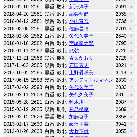
2018-05-10
2581
黒番
勝利
新海洋子
2691
♀
2018-04-26
2581
黒番
敗北
高梨聖健
2935
♂
2018-04-12
2581
黒番
敗北
小山竜吾
2736
♂
2018-03-08
2581
黒番
敗北
佐藤昌晴
2701
♂
2018-02-08
2582
白番
敗北
矢代久美子
2840
♀
2018-01-18
2582
白番
敗北
宮崎龍太郎
2795
♂
2018-01-11
2582
黒番
敗北
兆乾
2726
♀
2017-12-21
2583
黒番
勝利
青葉かおり
2726
♀
2017-11-02
2585
黒番
敗北
石田芳夫
3021
♂
2017-10-05
2585
黒番
敗北
上野愛咲美
3118
♀
2017-06-15
2588
黒番
敗北
アンティトルマネン
2830
♂
2017-02-02
2593
白番
敗北
矢代久美子
2833
♀
2016-02-11
2608
白番
敗北
矢代久美子
2811
♀
2015-05-28
2621
白番
敗北
鈴木歩
2987
♀
2015-03-19
2625
黒番
勝利
長島梢恵
2689
♀
2015-02-12
2626
黒番
勝利
加藤啓子
2858
♀
2013-01-17
2630
白番
敗北
藤沢里菜
3041
♀
2012-01-26
2633
白番
敗北
大竹英雄
3055
♂