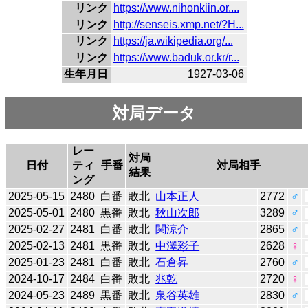
リンク
https://www.nihonkiin.or....
リンク
http://senseis.xmp.net/?H...
リンク
https://ja.wikipedia.org/...
リンク
https://www.baduk.or.kr/r...
生年月日
1927-03-06
対局データ
レー
対局
日付
ティ
手番
対局相手
結果
ング
2025-05-15
2480
白番
敗北
山本正人
2772
♂
2025-05-01
2480
黒番
敗北
秋山次郎
3289
♂
2025-02-27
2481
白番
敗北
関涼介
2865
♂
2025-02-13
2481
黒番
敗北
中澤彩子
2628
♀
2025-01-23
2481
白番
敗北
石倉昇
2760
♂
2024-10-17
2484
白番
敗北
兆乾
2720
♀
2024-05-23
2489
黒番
敗北
泉谷英雄
2830
♂