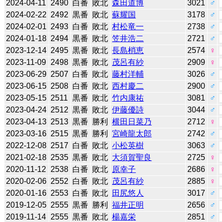
2024-04-11
2490
白番
敗北
森田道博
3021
♂
2024-02-22
2492
黒番
敗北
蘇耀国
3178
♂
2024-02-01
2493
白番
敗北
村松竜一
2738
♂
2024-01-18
2494
黒番
敗北
笠井浩二
2721
♂
2023-12-14
2495
黒番
敗北
長島梢恵
2574
♀
2023-11-09
2498
黒番
敗北
茂呂有紗
2909
♀
2023-06-29
2507
白番
敗北
藤村洋輔
3026
♂
2023-06-15
2508
白番
敗北
西村慶二
2900
♂
2023-05-15
2511
黒番
敗北
竹内康祐
3081
♂
2023-04-24
2512
黒番
敗北
伊藤優詩
3044
♂
2023-04-13
2513
黒番
勝利
横田日菜乃
2712
♀
2023-03-16
2515
黒番
勝利
宮崎龍太郎
2742
♂
2022-12-08
2517
白番
敗北
小松英樹
3063
♂
2021-02-18
2535
黒番
敗北
大須賀聖良
2725
♀
2020-11-12
2538
白番
敗北
原幸子
2686
♀
2020-02-06
2552
白番
敗北
茂呂有紗
2885
♀
2020-01-16
2553
白番
敗北
田尻悠人
3017
♂
2019-12-05
2555
黒番
勝利
福井正明
2656
♂
2019-11-14
2555
黒番
敗北
楊嘉栄
2851
♂