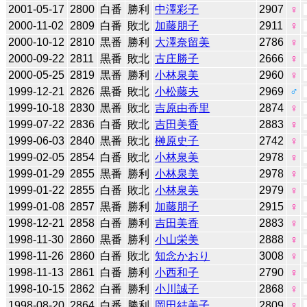
2001-05-17
2800
白番
勝利
中澤彩子
2907
♀
2000-11-02
2809
白番
敗北
加藤朋子
2911
♀
2000-10-12
2810
黒番
勝利
大澤奈留美
2786
♀
2000-09-22
2811
黒番
敗北
古庄勝子
2666
♀
2000-05-25
2819
黒番
勝利
小林泉美
2960
♀
1999-12-21
2826
黒番
敗北
小松藤夫
2969
♂
1999-10-18
2830
黒番
敗北
吉原由香里
2874
♀
1999-07-22
2836
白番
敗北
吉田美香
2883
♀
1999-06-03
2840
黒番
敗北
榊原史子
2742
♀
1999-02-05
2854
白番
敗北
小林泉美
2978
♀
1999-01-29
2855
黒番
勝利
小林泉美
2978
♀
1999-01-22
2855
白番
敗北
小林泉美
2979
♀
1999-01-08
2857
黒番
勝利
加藤朋子
2915
♀
1998-12-21
2858
白番
勝利
吉田美香
2883
♀
1998-11-30
2860
黒番
勝利
小山栄美
2888
♀
1998-11-26
2860
白番
敗北
知念かおり
3008
♀
1998-11-13
2861
白番
勝利
小西和子
2790
♀
1998-10-15
2862
白番
勝利
小川誠子
2868
♀
1998-08-20
2864
白番
勝利
岡田結美子
2809
♀