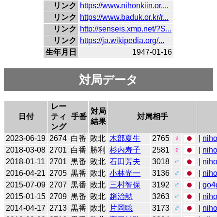
リンク
https://www.nihonkiin.or....
リンク
https://www.baduk.or.kr/r...
リンク
http://senseis.xmp.net/?S...
リンク
https://ja.wikipedia.org/...
生年月日
1947-01-16
対局データ
レー
対局
日付
ティ
手番
対局相手
結果
ング
2023-06-19
2674
白番
敗北
木部夏生
2765
♀
|
niho
2018-03-08
2701
白番
勝利
杉内寿子
2581
♀
|
niho
2018-01-11
2701
黒番
敗北
石田芳夫
3018
♂
|
niho
2016-04-21
2705
黒番
敗北
小林光一
3136
♂
|
niho
2015-07-09
2707
黒番
敗北
三村智保
3192
♂
|
go4
2015-01-15
2709
黒番
敗北
趙治勲
3263
♂
|
niho
2014-04-17
2713
黒番
敗北
片岡聡
3173
♂
|
niho