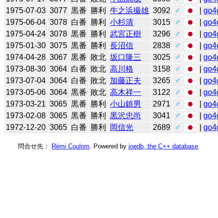
1975-07-03
3077
黒番
勝利
牛之浜撮雄
3092
♂
|
go4
1975-06-04
3078
白番
勝利
小杉清
3015
♂
|
go4
1975-04-24
3078
黒番
勝利
武宮正樹
3296
♂
|
go4
1975-01-30
3075
黒番
勝利
長沼信
2838
♂
|
go4
1974-04-28
3067
黒番
敗北
坂口隆三
3025
♂
|
go4
1973-08-30
3064
白番
敗北
高川格
3158
♂
|
go4
1973-07-04
3064
白番
敗北
加藤正夫
3265
♂
|
go4
1973-05-06
3064
黒番
敗北
高木祥一
3122
♂
|
go4
1973-03-21
3065
黒番
勝利
小山鎮男
2971
♂
|
go4
1973-02-08
3065
黒番
勝利
黒沢忠尚
3041
♂
|
go4
1972-12-20
3065
白番
勝利
岡信光
2689
♂
|
go4
問合せ先：
Rémi Coulom
. Powered by
joedb, the C++ database
.