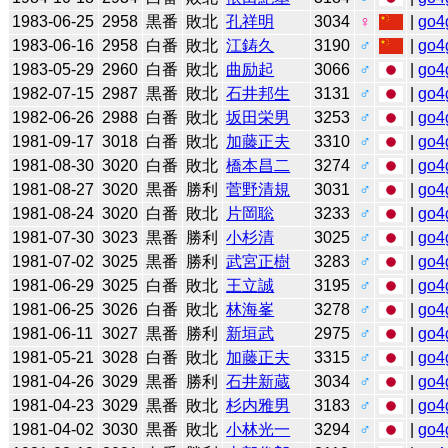
1983-06-25
2958
黒番
敗北
孔祥明
3034
♀
|
go4
1983-06-16
2958
白番
敗北
江鋳久
3190
♂
|
go4
1983-05-29
2960
白番
敗北
曲励起
3066
♂
|
go4
1982-07-15
2987
黒番
敗北
石井邦生
3131
♂
|
go4
1982-06-26
2988
白番
敗北
坂田栄男
3253
♂
|
go4
1981-09-17
3018
白番
敗北
加藤正夫
3310
♂
|
go4
1981-08-30
3020
白番
敗北
橋本昌二
3274
♂
|
go4
1981-08-27
3020
黒番
勝利
菅野清規
3031
♂
|
go4
1981-08-24
3020
白番
敗北
片岡聡
3233
♂
|
go4
1981-07-30
3023
黒番
勝利
小杉清
3025
♂
|
go4
1981-07-02
3025
黒番
勝利
武宮正樹
3283
♂
|
go4
1981-06-29
3025
白番
敗北
王立誠
3195
♂
|
go4
1981-06-25
3026
白番
敗北
林海峯
3278
♂
|
go4
1981-06-11
3027
黒番
勝利
新垣武
2975
♂
|
go4
1981-05-21
3028
白番
敗北
加藤正夫
3315
♂
|
go4
1981-04-26
3029
黒番
勝利
石井新蔵
3034
♂
|
go4
1981-04-23
3029
黒番
敗北
杉内雅男
3183
♂
|
go4
1981-04-02
3030
黒番
敗北
小林光一
3294
♂
|
go4