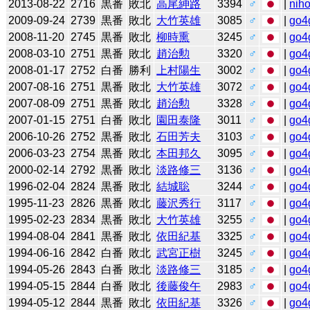
2013-08-22
2716
黒番
敗北
高尾紳路
3394
♂
|
niho
2009-09-24
2739
黒番
敗北
大竹英雄
3085
♂
|
go4
2008-11-20
2745
黒番
敗北
柳時熏
3245
♂
|
go4
2008-03-10
2751
黒番
敗北
趙治勲
3320
♂
|
go4
2008-01-17
2752
白番
勝利
上村陽生
3002
♂
|
go4
2007-08-16
2751
黒番
敗北
大竹英雄
3072
♂
|
go4
2007-08-09
2751
黒番
敗北
趙治勲
3328
♂
|
go4
2007-01-15
2751
白番
敗北
園田泰隆
3011
♂
|
go4
2006-10-26
2752
黒番
敗北
石田芳夫
3103
♂
|
go4
2006-03-23
2754
黒番
敗北
本田邦久
3095
♂
|
go4
2000-02-14
2792
黒番
敗北
淡路修三
3136
♂
|
go4
1996-02-04
2824
黒番
敗北
結城聡
3244
♂
|
go4
1995-11-23
2826
黒番
敗北
藤沢秀行
3117
♂
|
go4
1995-02-23
2834
黒番
敗北
大竹英雄
3255
♂
|
go4
1994-08-04
2841
黒番
敗北
依田紀基
3325
♂
|
go4
1994-06-16
2842
白番
敗北
武宮正樹
3245
♂
|
go4
1994-05-26
2843
白番
敗北
淡路修三
3185
♂
|
go4
1994-05-15
2844
白番
敗北
後藤俊午
2983
♂
|
go4
1994-05-12
2844
黒番
敗北
依田紀基
3326
♂
|
go4