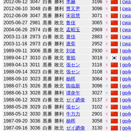
2012-06-12
3047
白番
勝利
李赫
3196
♀
|
cwa
2012-06-10
3048
白番
勝利
曹又尹
3096
♀
|
cwa
2012-06-09
3047
黒番
勝利
宋容慧
3071
♀
|
cwa
2005-06-27
2981
黒番
敗北
鲁佳
3065
♀
|
cwa
2004-06-26
2974
白番
敗北
孟昭玉
2969
♀
|
cwa
2003-11-18
2973
白番
敗北
黄佳
2883
♀
|
cwa
2003-11-16
2973
白番
勝利
唐奕
2952
♀
|
cwa
1989-09-11
3006
黒番
敗北
刘波
2930
♀
|
go4
1989-04-17
3010
白番
敗北
黄焰
3018
♀
|
go4
1989-04-13
3011
黒番
敗北
張セン
3118
♀
|
go4
1988-09-14
3023
白番
敗北
張セン
3108
♀
|
go4
1988-09-10
3023
黒番
勝利
杨晖
3064
♀
|
go4
1988-07-15
3026
黒番
敗北
陈临新
3096
♂
|
go4
1988-06-13
3028
黒番
勝利
谭炎午
3027
♂
|
go4
1988-06-12
3028
白番
敗北
ゼイ廼偉
3137
♀
|
go4
1988-05-28
3029
白番
勝利
張セン
3102
♀
|
go4
1988-05-12
3030
黒番
勝利
牛力力
2901
♀
|
go4
1987-09-20
3036
黒番
勝利
杨晖
3058
♀
|
go4
1987-09-16
3036
白番
敗北
ゼイ廼偉
3130
♀
|
go4