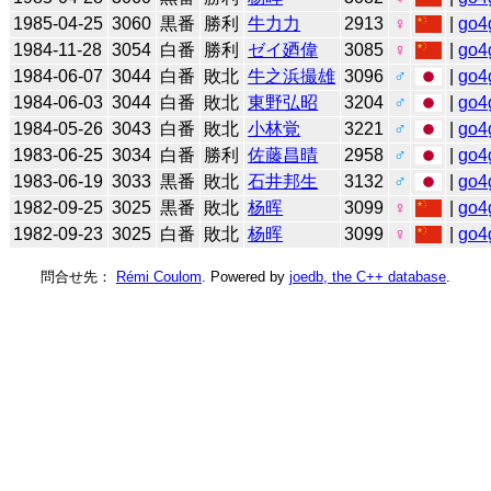
1985-04-25
3060
黒番
勝利
牛力力
2913
♀
|
go4
1984-11-28
3054
白番
勝利
ゼイ廼偉
3085
♀
|
go4
1984-06-07
3044
白番
敗北
牛之浜撮雄
3096
♂
|
go4
1984-06-03
3044
白番
敗北
東野弘昭
3204
♂
|
go4
1984-05-26
3043
白番
敗北
小林覚
3221
♂
|
go4
1983-06-25
3034
白番
勝利
佐藤昌晴
2958
♂
|
go4
1983-06-19
3033
黒番
敗北
石井邦生
3132
♂
|
go4
1982-09-25
3025
黒番
敗北
杨晖
3099
♀
|
go4
1982-09-23
3025
白番
敗北
杨晖
3099
♀
|
go4
問合せ先：
Rémi Coulom
. Powered by
joedb, the C++ database
.