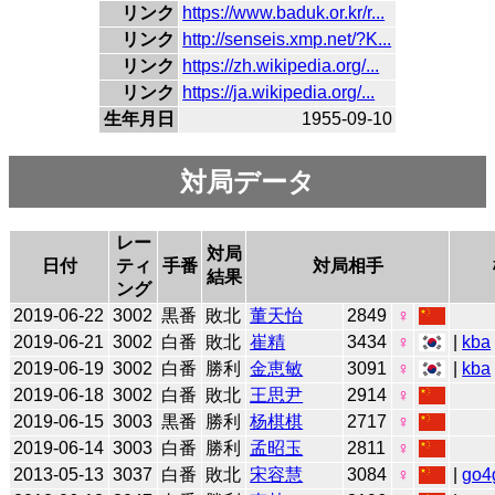
リンク
https://www.baduk.or.kr/r...
リンク
http://senseis.xmp.net/?K...
リンク
https://zh.wikipedia.org/...
リンク
https://ja.wikipedia.org/...
生年月日
1955-09-10
対局データ
レー
対局
日付
ティ
手番
対局相手
結果
ング
2019-06-22
3002
黒番
敗北
董天怡
2849
♀
2019-06-21
3002
白番
敗北
崔精
3434
♀
|
kba
2019-06-19
3002
白番
勝利
金恵敏
3091
♀
|
kba
2019-06-18
3002
白番
敗北
王思尹
2914
♀
2019-06-15
3003
黒番
勝利
杨棋棋
2717
♀
2019-06-14
3003
白番
勝利
孟昭玉
2811
♀
2013-05-13
3037
白番
敗北
宋容慧
3084
♀
|
go4