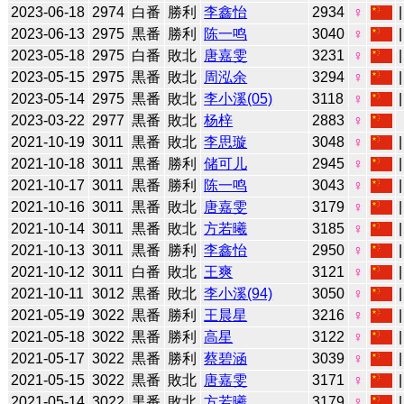
2023-06-18
2974
白番
勝利
李鑫怡
2934
♀
2023-06-13
2975
黒番
勝利
陈一鸣
3040
♀
2023-05-18
2975
白番
敗北
唐嘉雯
3231
♀
2023-05-15
2975
黒番
敗北
周泓余
3294
♀
2023-05-14
2975
黒番
敗北
李小溪(05)
3118
♀
2023-03-22
2977
黒番
敗北
杨梓
2883
♀
2021-10-19
3011
黒番
敗北
李思璇
3048
♀
2021-10-18
3011
黒番
勝利
储可儿
2945
♀
2021-10-17
3011
黒番
勝利
陈一鸣
3043
♀
2021-10-16
3011
黒番
敗北
唐嘉雯
3179
♀
2021-10-14
3011
黒番
敗北
方若曦
3185
♀
2021-10-13
3011
黒番
勝利
李鑫怡
2950
♀
2021-10-12
3011
白番
敗北
王爽
3121
♀
2021-10-11
3012
黒番
敗北
李小溪(94)
3050
♀
2021-05-19
3022
黒番
勝利
王晨星
3216
♀
2021-05-18
3022
黒番
勝利
高星
3122
♀
2021-05-17
3022
黒番
勝利
蔡碧涵
3039
♀
2021-05-15
3022
黒番
敗北
唐嘉雯
3171
♀
2021-05-14
3022
黒番
敗北
方若曦
3179
♀