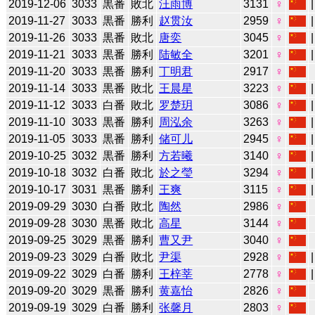
2019-12-06
3033
黒番
敗北
汪雨博
3131
♀
2019-11-27
3033
黒番
勝利
赵贯汝
2959
♀
2019-11-26
3033
黒番
敗北
唐奕
3045
♀
2019-11-21
3033
黒番
勝利
陆敏全
3201
♀
2019-11-20
3033
黒番
勝利
丁明君
2917
♀
2019-11-14
3033
黒番
敗北
王晨星
3223
♀
2019-11-12
3033
白番
敗北
罗楚玥
3086
♀
2019-11-10
3033
黒番
勝利
周泓余
3263
♀
2019-11-05
3033
黒番
勝利
储可儿
2945
♀
2019-10-25
3032
黒番
勝利
方若曦
3140
♀
2019-10-18
3032
白番
敗北
於之瑩
3294
♀
2019-10-17
3031
黒番
勝利
王爽
3115
♀
2019-09-29
3030
白番
敗北
陶然
2986
♀
2019-09-28
3030
黒番
敗北
高星
3144
♀
2019-09-25
3029
黒番
勝利
曹又尹
3040
♀
2019-09-23
3029
白番
敗北
尹渠
2928
♀
2019-09-22
3029
白番
勝利
王梓莘
2778
♀
2019-09-20
3029
黒番
勝利
黄嘉怡
2826
♀
2019-09-19
3029
白番
勝利
张馨月
2803
♀