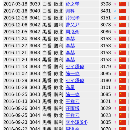
2017-03-18
3039
白番
敗北
於之瑩
3308
♀
2017-02-16
3040
白番
敗北
谢科
3491
♂
2016-12-28
3041
白番
敗北
薛冠华
3151
♂
2016-12-06
3042
黒番
勝利
曹又尹
3078
♀
2016-12-05
3042
黒番
敗北
周泓余
3086
♀
2016-11-24
3043
黒番
敗北
李赫
3153
♀
2016-11-22
3043
白番
勝利
李赫
3153
♀
2016-11-21
3043
白番
敗北
李赫
3153
♀
2016-11-20
3043
黒番
勝利
李赫
3153
♀
2016-11-18
3043
白番
勝利
ゼイ廼偉
3179
♀
2016-11-02
3043
白番
敗北
陈一鸣
3085
♀
2016-10-29
3043
黒番
敗北
ゼイ廼偉
3180
♀
2016-10-28
3043
黒番
敗北
高星
3101
♀
2016-10-25
3043
黒番
勝利
陈一鸣
3085
♀
2016-10-13
3043
黒番
敗北
王祥云
3021
♀
2016-09-26
3044
黒番
勝利
汪雨博
3029
♀
2016-09-25
3044
白番
敗北
王祥云
3023
♀
2016-09-23
3044
黒番
勝利
李小溪(94)
3035
♀
2016-09-22
3044
黒番
勝利
周泓余
3078
♀