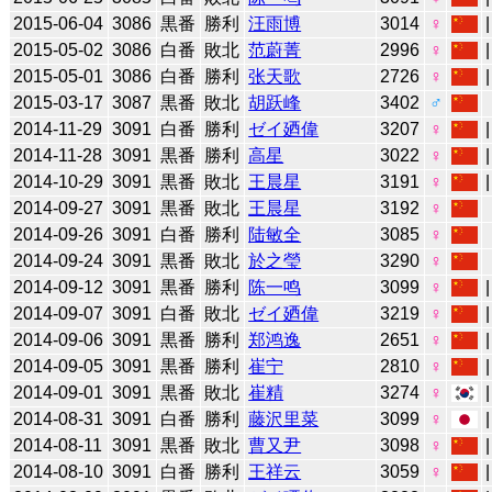
2015-06-04
3086
黒番
勝利
汪雨博
3014
♀
2015-05-02
3086
白番
敗北
范蔚菁
2996
♀
2015-05-01
3086
白番
勝利
张天歌
2726
♀
2015-03-17
3087
黒番
敗北
胡跃峰
3402
♂
2014-11-29
3091
白番
勝利
ゼイ廼偉
3207
♀
2014-11-28
3091
黒番
勝利
高星
3022
♀
2014-10-29
3091
黒番
敗北
王晨星
3191
♀
2014-09-27
3091
黒番
敗北
王晨星
3192
♀
2014-09-26
3091
白番
勝利
陆敏全
3085
♀
2014-09-24
3091
黒番
敗北
於之瑩
3290
♀
2014-09-12
3091
黒番
勝利
陈一鸣
3099
♀
2014-09-07
3091
白番
敗北
ゼイ廼偉
3219
♀
2014-09-06
3091
黒番
勝利
郑鸿逸
2651
♀
2014-09-05
3091
黒番
勝利
崔宁
2810
♀
2014-09-01
3091
黒番
敗北
崔精
3274
♀
2014-08-31
3091
白番
勝利
藤沢里菜
3099
♀
2014-08-11
3091
黒番
敗北
曹又尹
3098
♀
2014-08-10
3091
白番
勝利
王祥云
3059
♀