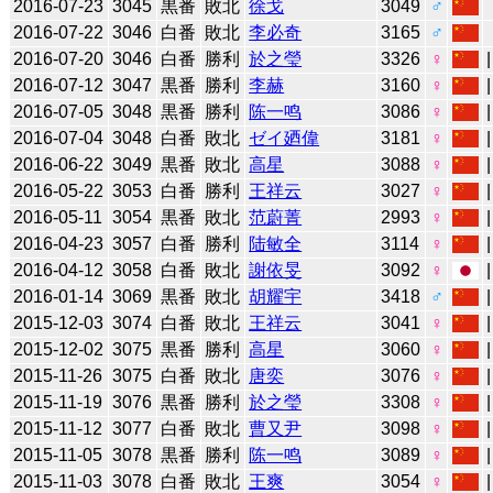
2016-07-23
3045
黒番
敗北
徐戈
3049
♂
2016-07-22
3046
白番
敗北
李必奇
3165
♂
2016-07-20
3046
白番
勝利
於之瑩
3326
♀
2016-07-12
3047
黒番
勝利
李赫
3160
♀
2016-07-05
3048
黒番
勝利
陈一鸣
3086
♀
2016-07-04
3048
白番
敗北
ゼイ廼偉
3181
♀
2016-06-22
3049
黒番
敗北
高星
3088
♀
2016-05-22
3053
白番
勝利
王祥云
3027
♀
2016-05-11
3054
黒番
敗北
范蔚菁
2993
♀
2016-04-23
3057
白番
勝利
陆敏全
3114
♀
2016-04-12
3058
白番
敗北
謝依旻
3092
♀
2016-01-14
3069
黒番
敗北
胡耀宇
3418
♂
2015-12-03
3074
白番
敗北
王祥云
3041
♀
2015-12-02
3075
黒番
勝利
高星
3060
♀
2015-11-26
3075
白番
敗北
唐奕
3076
♀
2015-11-19
3076
黒番
勝利
於之瑩
3308
♀
2015-11-12
3077
白番
敗北
曹又尹
3098
♀
2015-11-05
3078
黒番
勝利
陈一鸣
3089
♀
2015-11-03
3078
白番
敗北
王爽
3054
♀