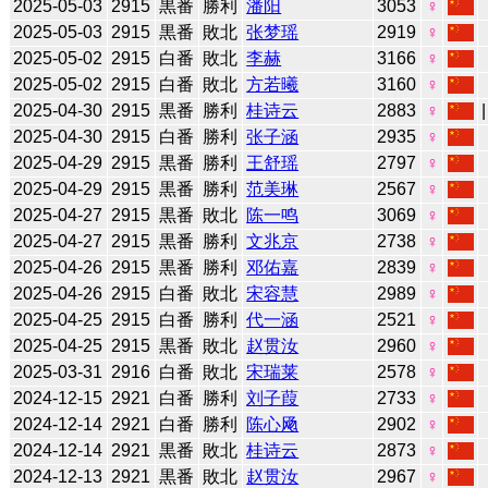
2025-05-03
2915
黒番
勝利
潘阳
3053
♀
2025-05-03
2915
黒番
敗北
张梦瑶
2919
♀
2025-05-02
2915
白番
敗北
李赫
3166
♀
2025-05-02
2915
白番
敗北
方若曦
3160
♀
2025-04-30
2915
黒番
勝利
桂诗云
2883
♀
2025-04-30
2915
白番
勝利
张子涵
2935
♀
2025-04-29
2915
黒番
勝利
王舒瑶
2797
♀
2025-04-29
2915
黒番
勝利
范美琳
2567
♀
2025-04-27
2915
黒番
敗北
陈一鸣
3069
♀
2025-04-27
2915
黒番
勝利
文兆京
2738
♀
2025-04-26
2915
黒番
勝利
邓佑嘉
2839
♀
2025-04-26
2915
白番
敗北
宋容慧
2989
♀
2025-04-25
2915
白番
勝利
代一涵
2521
♀
2025-04-25
2915
黒番
敗北
赵贯汝
2960
♀
2025-03-31
2916
白番
敗北
宋瑞莱
2578
♀
2024-12-15
2921
白番
勝利
刘子葭
2733
♀
2024-12-14
2921
白番
勝利
陈心飏
2902
♀
2024-12-14
2921
黒番
敗北
桂诗云
2873
♀
2024-12-13
2921
黒番
敗北
赵贯汝
2967
♀