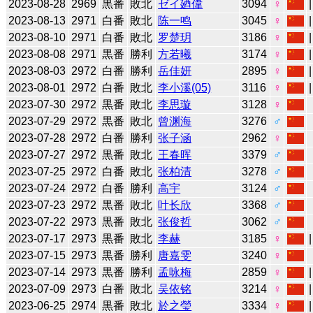
2023-08-28
2969
黒番
敗北
ゼイ廼偉
3094
♀
2023-08-13
2971
白番
敗北
陈一鸣
3045
♀
2023-08-10
2971
白番
敗北
罗楚玥
3186
♀
2023-08-08
2971
黒番
勝利
方若曦
3174
♀
2023-08-03
2972
白番
勝利
岳佳妍
2895
♀
2023-08-01
2972
白番
敗北
李小溪(05)
3116
♀
2023-07-30
2972
黒番
敗北
李思璇
3128
♀
2023-07-29
2972
黒番
敗北
曾渊海
3276
♂
2023-07-28
2972
白番
勝利
张子涵
2962
♀
2023-07-27
2972
黒番
敗北
王春晖
3379
♂
2023-07-25
2972
白番
敗北
张柏清
3278
♂
2023-07-24
2972
白番
勝利
高宇
3124
♂
2023-07-23
2972
黒番
敗北
叶长欣
3368
♂
2023-07-22
2973
黒番
敗北
张俊哲
3062
♂
2023-07-17
2973
黒番
敗北
李赫
3185
♀
2023-07-15
2973
黒番
勝利
唐嘉雯
3240
♀
2023-07-14
2973
黒番
勝利
孟咏梅
2859
♀
2023-07-09
2973
白番
敗北
吴依铭
3214
♀
2023-06-25
2974
黒番
敗北
於之瑩
3334
♀