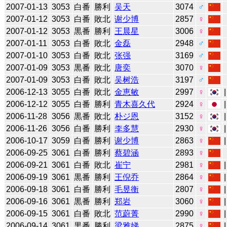
2007-01-13
3053
白番
勝利
吴天
3074
♂
2007-01-12
3053
白番
敗北
谢少博
2857
♀
2007-01-12
3053
黒番
勝利
王晨星
3006
♀
2007-01-11
3053
白番
敗北
金磊
2948
♂
2007-01-10
3053
白番
敗北
张强
3169
♂
2007-01-09
3053
黒番
敗北
唐奕
3070
♀
2007-01-09
3053
白番
敗北
吴树浩
3197
♂
2006-12-13
3055
白番
敗北
金恵敏
2997
♀
2006-12-12
3055
白番
勝利
青木喜久代
2924
♀
2006-11-28
3056
黒番
敗北
朴ジ恩
3152
♀
2006-11-26
3056
白番
勝利
李多慧
2930
♀
2006-10-17
3059
白番
勝利
谢少博
2863
♀
2006-09-25
3061
白番
勝利
蔡碧涵
2893
♀
2006-09-21
3061
白番
敗北
崔宁
2981
♀
2006-09-19
3061
黒番
勝利
王倪乔
2864
♀
2006-09-18
3061
白番
勝利
毛昱衡
2807
♀
2006-09-16
3061
黒番
勝利
郑岩
3060
♀
2006-09-15
3061
白番
敗北
范蔚菁
2990
♀
2006-09-14
3061
黒番
勝利
梁雅娣
2875
♀