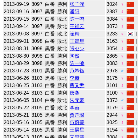
2013-09-19
3097
白番
勝利
张子涵
3024
♀
2013-09-16
3097
黒番
勝利
潘阳
2887
♀
2013-09-15
3097
白番
敗北
陈一鸣
3084
♀
2013-09-14
3097
黒番
敗北
王祥云
3073
♀
2013-09-08
3097
白番
敗北
崔精
3233
♀
2013-09-01
3098
白番
敗北
王晨星
3163
♀
2013-08-31
3098
黒番
敗北
張セン
3054
♀
2013-08-30
3098
白番
勝利
陶然
2865
♀
2013-08-29
3098
黒番
勝利
陈一鸣
3083
♀
2013-07-23
3101
黒番
勝利
范希钰
2978
♂
2013-06-26
3103
黒番
敗北
李赫
3175
♀
2013-06-25
3103
白番
勝利
曹又尹
3101
♀
2013-06-24
3103
白番
勝利
唐奕
3100
♀
2013-06-05
3104
白番
敗北
朱元豪
3373
♂
2013-05-22
3105
白番
敗北
李赫
3179
♀
2013-05-21
3105
黒番
勝利
贾罡璐
2944
♀
2013-05-16
3105
黒番
勝利
范蔚菁
3025
♀
2013-05-14
3105
黒番
勝利
王晨星
3154
♀
2013-05-13
3105
白番
勝利
宋容慧
3084
♀