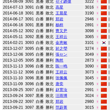
2014-08-09
3091
黒番
敗北
ゼイ廼偉
3222
♀
2014-07-13
3091
白番
敗北
高星
3016
♀
2014-06-18
3091
黒番
敗北
王晨星
3190
♀
2014-06-17
3091
白番
勝利
郑岩
2946
♀
2014-06-16
3091
黒番
勝利
杨梓
2891
♀
2014-05-12
3092
白番
勝利
曹又尹
3098
♀
2014-05-11
3092
黒番
敗北
王祥云
3065
♀
2014-02-21
3093
白番
敗北
金恵敏
3101
♀
2013-12-07
3095
白番
敗北
於之瑩
3274
♀
2013-12-06
3095
白番
勝利
張セン
3049
♀
2013-12-05
3095
黒番
勝利
陶然
2873
♀
2013-11-13
3096
白番
敗北
陈一鸣
3090
♀
2013-11-12
3096
白番
勝利
王祥云
3073
♀
2013-11-10
3096
黒番
勝利
张佩佩
3045
♀
2013-11-09
3096
白番
敗北
唐奕
3095
♀
2013-09-25
3097
白番
勝利
赵贯汝
2991
♀
2013-09-24
3097
黒番
敗北
汪雨博
3024
♀
2013-09-22
3097
白番
敗北
郑岩
2980
♀
2013-09-21
3097
黒番
勝利
范蔚菁
3015
♀