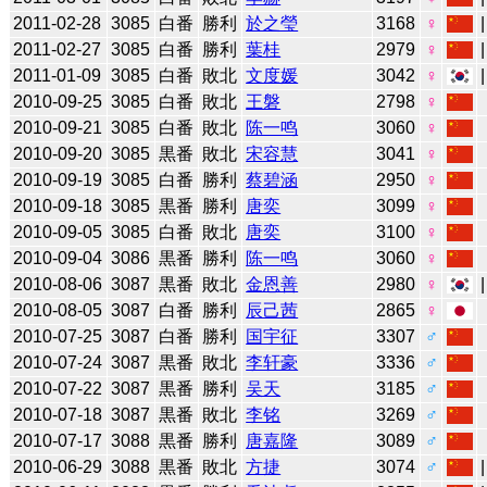
2011-02-28
3085
白番
勝利
於之瑩
3168
♀
2011-02-27
3085
白番
勝利
葉桂
2979
♀
2011-01-09
3085
白番
敗北
文度媛
3042
♀
2010-09-25
3085
白番
敗北
王磐
2798
♀
2010-09-21
3085
白番
敗北
陈一鸣
3060
♀
2010-09-20
3085
黒番
敗北
宋容慧
3041
♀
2010-09-19
3085
白番
勝利
蔡碧涵
2950
♀
2010-09-18
3085
黒番
勝利
唐奕
3099
♀
2010-09-05
3085
白番
敗北
唐奕
3100
♀
2010-09-04
3086
黒番
勝利
陈一鸣
3060
♀
2010-08-06
3087
黒番
敗北
金恩善
2980
♀
2010-08-05
3087
白番
勝利
辰己茜
2865
♀
2010-07-25
3087
白番
勝利
国宇征
3307
♂
2010-07-24
3087
黒番
敗北
李轩豪
3336
♂
2010-07-22
3087
黒番
勝利
吴天
3185
♂
2010-07-18
3087
黒番
敗北
李铭
3269
♂
2010-07-17
3088
黒番
勝利
唐嘉隆
3089
♂
2010-06-29
3088
黒番
敗北
方捷
3074
♂