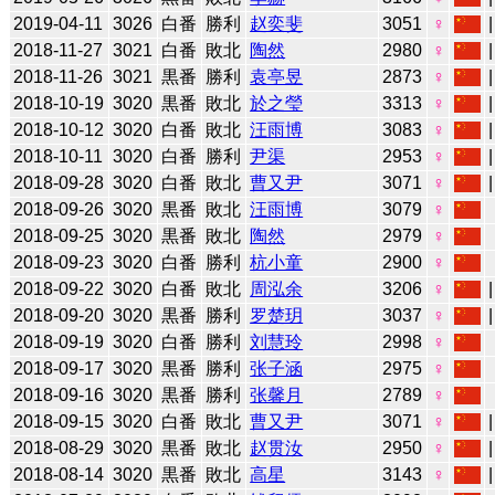
2019-04-11
3026
白番
勝利
赵奕斐
3051
♀
2018-11-27
3021
白番
敗北
陶然
2980
♀
2018-11-26
3021
黒番
勝利
袁亭昱
2873
♀
2018-10-19
3020
黒番
敗北
於之瑩
3313
♀
2018-10-12
3020
白番
敗北
汪雨博
3083
♀
2018-10-11
3020
白番
勝利
尹渠
2953
♀
2018-09-28
3020
白番
敗北
曹又尹
3071
♀
2018-09-26
3020
黒番
敗北
汪雨博
3079
♀
2018-09-25
3020
黒番
敗北
陶然
2979
♀
2018-09-23
3020
白番
勝利
杭小童
2900
♀
2018-09-22
3020
白番
敗北
周泓余
3206
♀
2018-09-20
3020
黒番
勝利
罗楚玥
3037
♀
2018-09-19
3020
白番
勝利
刘慧玲
2998
♀
2018-09-17
3020
黒番
勝利
张子涵
2975
♀
2018-09-16
3020
黒番
勝利
张馨月
2789
♀
2018-09-15
3020
白番
敗北
曹又尹
3071
♀
2018-08-29
3020
黒番
敗北
赵贯汝
2950
♀
2018-08-14
3020
黒番
敗北
高星
3143
♀