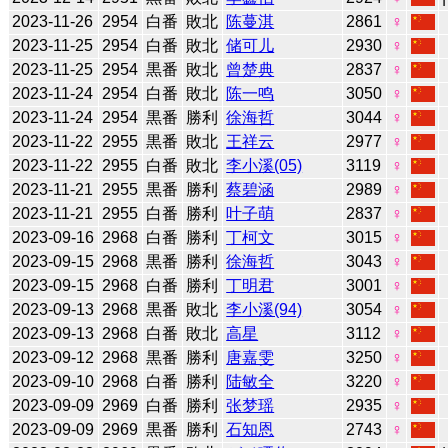
2023-11-26
2954
白番
敗北
陈蔓淇
2861
♀
2023-11-25
2954
白番
敗北
储可儿
2930
♀
2023-11-25
2954
黒番
敗北
曾楚典
2837
♀
2023-11-24
2954
白番
敗北
陈一鸣
3050
♀
2023-11-24
2954
黒番
勝利
徐海哲
3044
♀
2023-11-22
2955
黒番
敗北
王祥云
2977
♀
2023-11-22
2955
白番
敗北
李小溪(05)
3119
♀
2023-11-21
2955
黒番
勝利
蔡碧涵
2989
♀
2023-11-21
2955
白番
勝利
叶子萌
2837
♀
2023-09-16
2968
白番
勝利
丁柯文
3015
♀
2023-09-15
2968
黒番
勝利
徐海哲
3043
♀
2023-09-15
2968
白番
勝利
丁明君
3001
♀
2023-09-13
2968
黒番
敗北
李小溪(94)
3054
♀
2023-09-13
2968
白番
敗北
高星
3112
♀
2023-09-12
2968
黒番
勝利
唐嘉雯
3250
♀
2023-09-10
2968
白番
勝利
陆敏全
3220
♀
2023-09-09
2969
白番
勝利
张梦瑶
2935
♀
2023-09-09
2969
黒番
勝利
石知恩
2743
♀