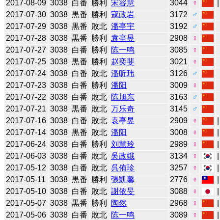
2017-08-09
3038
白番
勝利
宋容慧
3044
♀
2017-07-30
3038
黒番
勝利
寇政岩
3172
♂
2017-07-29
3038
黒番
敗北
潘亭宇
3192
♂
2017-07-28
3038
黒番
勝利
袁亭昱
2908
♀
2017-07-27
3038
白番
勝利
陈一鸣
3085
♀
2017-07-25
3038
黒番
勝利
赵奕斐
3021
♀
2017-07-24
3038
白番
敗北
潘昕玮
3126
♂
2017-07-23
3038
白番
勝利
潘阳
3009
♀
2017-07-22
3038
白番
敗北
陈旭东
3163
♂
2017-07-21
3038
黒番
敗北
万乐奇
3145
♂
2017-07-16
3038
白番
敗北
袁亭昱
2909
♀
2017-07-14
3038
黒番
敗北
潘阳
3008
♀
2017-06-24
3038
白番
勝利
刘慧玲
2989
♀
2017-06-03
3038
白番
敗北
吳政娥
3134
♀
2017-05-12
3038
白番
敗北
呉侑珍
3257
♀
2017-05-11
3038
黒番
勝利
張凱馨
2776
♀
2017-05-10
3038
白番
敗北
謝依旻
3088
♀
2017-05-07
3038
黒番
勝利
陶然
2968
♀
2017-05-06
3038
白番
敗北
陈一鸣
3089
♀