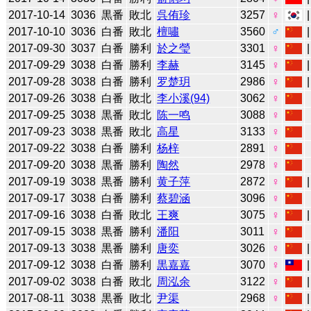
2017-10-14
3036
黒番
敗北
呉侑珍
3257
♀
2017-10-10
3036
白番
敗北
檀嘯
3560
♂
2017-09-30
3037
白番
勝利
於之瑩
3301
♀
2017-09-29
3038
白番
勝利
李赫
3145
♀
2017-09-28
3038
白番
勝利
罗楚玥
2986
♀
2017-09-26
3038
白番
敗北
李小溪(94)
3062
♀
2017-09-25
3038
黒番
敗北
陈一鸣
3088
♀
2017-09-23
3038
黒番
敗北
高星
3133
♀
2017-09-22
3038
白番
勝利
杨梓
2891
♀
2017-09-20
3038
黒番
勝利
陶然
2978
♀
2017-09-19
3038
黒番
勝利
黄子萍
2872
♀
2017-09-17
3038
白番
勝利
蔡碧涵
3096
♀
2017-09-16
3038
白番
敗北
王爽
3075
♀
2017-09-15
3038
黒番
勝利
潘阳
3011
♀
2017-09-13
3038
黒番
勝利
唐奕
3026
♀
2017-09-12
3038
白番
勝利
黒嘉嘉
3070
♀
2017-09-02
3038
白番
敗北
周泓余
3122
♀
2017-08-11
3038
黒番
敗北
尹渠
2968
♀