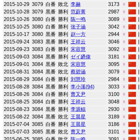
2015-10-29
3079
白番
敗北
李赫
3173
♀
2015-10-28
3079
黒番
勝利
范蔚菁
2987
♀
2015-10-26
3080
白番
勝利
陈一鸣
3089
♀
2015-10-25
3080
白番
勝利
张子涵
3042
♀
2015-10-17
3080
黒番
勝利
赵一方
2944
♀
2015-09-24
3083
黒番
勝利
王祥云
3046
♀
2015-09-23
3083
白番
勝利
宋容慧
3092
♀
2015-09-03
3084
黒番
勝利
ゼイ廼偉
3181
♀
2015-09-01
3084
黒番
敗北
宋容慧
3095
♀
2015-08-31
3084
黒番
敗北
蔡碧涵
3079
♀
2015-08-29
3084
白番
勝利
刘慧玲
2984
♀
2015-08-28
3084
黒番
勝利
李小溪(94)
3033
♀
2015-08-26
3084
白番
勝利
曹又尹
3100
♀
2015-08-25
3084
白番
勝利
王祥云
3048
♀
2015-08-23
3084
黒番
勝利
李源鲲
2930
♀
2015-08-22
3084
黒番
敗北
王晨星
3189
♀
2015-07-04
3085
白番
勝利
王晨星
3186
♀
2015-07-03
3085
黒番
敗北
曹又尹
3101
♀
2015-06-25
3085
白番
敗北
陈一鸣
3091
♀