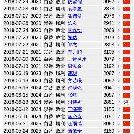
2018-07-29
3020
白番
敗北
钱留儒
3092
♂
2018-07-28
3020
白番
勝利
袁亭昱
2873
♀
2018-07-27
3020
黒番
敗北
潘伟健
2976
♂
2018-07-26
3020
黒番
勝利
陈玄
2941
♂
2018-07-24
3020
白番
敗北
李鑫怡
2969
♀
2018-07-23
3020
黒番
敗北
陶然
2978
♀
2018-07-22
3021
白番
勝利
郎杰
2893
♂
2018-07-21
3021
黒番
敗北
李万鹏
3105
♂
2018-07-20
3021
白番
敗北
王音灵水
3079
♂
2018-07-13
3021
黒番
敗北
周泓余
3192
♀
2018-06-19
3023
白番
勝利
曹聪
2987
♂
2018-06-18
3024
白番
勝利
方若曦
3082
♀
2018-06-16
3024
黒番
敗北
许斐然
3041
♂
2018-06-15
3024
白番
勝利
张岐
3087
♂
2018-06-13
3024
黒番
勝利
阿特姆
2881
♂
2018-06-12
3024
黒番
敗北
王泽宇
3155
♂
2018-06-11
3024
白番
敗北
李必奇
3181
♂
2018-05-31
3025
白番
勝利
汪雨博
3060
♀
2018-05-24
3025
白番
敗北
陆敏全
3180
♀