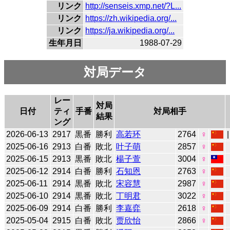
リンク
http://senseis.xmp.net/?L...
リンク
https://zh.wikipedia.org/...
リンク
https://ja.wikipedia.org/...
生年月日
1988-07-29
対局データ
レー
対局
日付
ティ
手番
対局相手
結果
ング
2026-06-13
2917
黒番
勝利
高若环
2764
♀
2025-06-16
2913
白番
敗北
叶子萌
2857
♀
2025-06-15
2913
黒番
敗北
楊子萱
3004
♀
2025-06-12
2914
白番
勝利
石知恩
2763
♀
2025-06-11
2914
黒番
敗北
宋容慧
2987
♀
2025-06-10
2914
黒番
敗北
丁明君
3022
♀
2025-06-09
2914
白番
勝利
李嘉弈
2618
♀
2025-05-04
2915
白番
敗北
贾欣怡
2866
♀