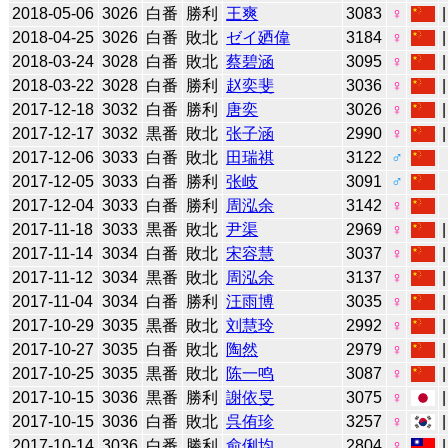
2018-05-06
3026
白番
勝利
王爽
3083
♀
2018-04-25
3026
白番
敗北
ゼイ廼偉
3184
♀
2018-03-24
3028
白番
敗北
蔡碧涵
3095
♀
2018-03-22
3028
白番
勝利
赵奕斐
3036
♀
2017-12-18
3032
白番
勝利
唐奕
3026
♀
2017-12-17
3032
黒番
敗北
张子涵
2990
♀
2017-12-06
3033
白番
敗北
田瑞祺
3122
♂
2017-12-05
3033
白番
勝利
张岐
3091
♂
2017-12-04
3033
白番
勝利
周泓余
3142
♀
2017-11-18
3033
黒番
敗北
尹渠
2969
♀
2017-11-14
3034
白番
敗北
宋容慧
3037
♀
2017-11-12
3034
黒番
敗北
周泓余
3137
♀
2017-11-04
3034
白番
勝利
汪雨博
3035
♀
2017-10-29
3035
黒番
敗北
刘慧玲
2992
♀
2017-10-27
3035
白番
敗北
陶然
2979
♀
2017-10-25
3035
黒番
敗北
陈一鸣
3087
♀
2017-10-15
3036
黒番
勝利
謝依旻
3075
♀
2017-10-15
3036
白番
敗北
呉侑珍
3257
♀
2017-10-14
3036
白番
勝利
俞俐均
2804
♀