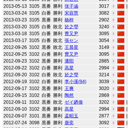
2013-05-13
3105
黒番
勝利
张子涵
3017
♀
2013-03-24
3105
白番
勝利
宋容慧
3082
♀
2013-03-23
3105
黒番
勝利
杨梓
2902
♀
2013-03-20
3105
白番
敗北
於之瑩
3240
♀
2013-03-18
3105
白番
勝利
曹又尹
3095
♀
2013-03-17
3105
白番
敗北
張セン
3054
♀
2012-09-26
3102
黒番
敗北
王晨星
3149
♀
2012-09-25
3102
白番
勝利
曹又尹
3095
♀
2012-09-23
3102
黒番
勝利
潘阳
2885
♀
2012-09-22
3102
白番
勝利
高星
2994
♀
2012-09-20
3102
白番
敗北
於之瑩
3214
♀
2012-09-19
3102
白番
勝利
李小溪(94)
3039
♀
2012-09-17
3102
黒番
勝利
王爽
3020
♀
2012-09-15
3102
白番
勝利
陶然
2869
♀
2012-09-11
3102
黒番
敗北
ゼイ廼偉
3202
♀
2012-09-10
3102
黒番
勝利
高星
2994
♀
2012-09-07
3101
黒番
勝利
孟昭玉
2877
♀
2012-07-24
3098
黒番
勝利
唐奕
3092
♀