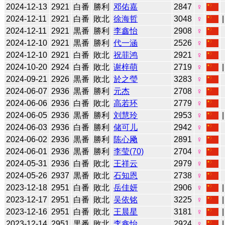
2024-12-13
2921
白番
勝利
邓佑嘉
2847
♀
2024-12-11
2921
白番
敗北
徐海哲
3048
♀
2024-12-11
2921
黒番
勝利
李鑫怡
2908
♀
2024-12-10
2921
黒番
勝利
代一涵
2526
♀
2024-12-10
2921
白番
敗北
祝菲鸿
2921
♀
2024-10-20
2924
白番
敗北
谢梓萌
2719
♀
2024-09-21
2926
黒番
敗北
於之瑩
3283
♀
2024-06-07
2936
黒番
勝利
元杰
2708
♀
2024-06-06
2936
白番
敗北
高若环
2779
♀
2024-06-05
2936
黒番
勝利
刘慧玲
2953
♀
2024-06-03
2936
白番
勝利
储可儿
2942
♀
2024-06-02
2936
黒番
勝利
陈心飏
2891
♀
2024-06-01
2936
黒番
勝利
李莹(70)
2704
♀
2024-05-31
2936
白番
敗北
王祥云
2979
♀
2024-05-26
2937
黒番
敗北
石知恩
2738
♀
2023-12-18
2951
白番
敗北
岳佳妍
2906
♀
2023-12-17
2951
白番
敗北
吴依铭
3225
♀
2023-12-16
2951
白番
敗北
王晨星
3181
♀
2023-12-14
2951
黒番
敗北
李鑫怡
2924
♀