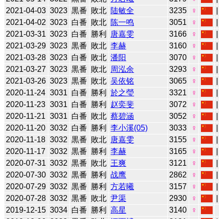
2021-04-03
3023
黒番
敗北
陆敏全
3235
♀
2021-04-02
3023
白番
敗北
陈一鸣
3051
♀
2021-03-31
3023
白番
勝利
唐嘉雯
3166
♀
2021-03-29
3023
黒番
敗北
李赫
3160
♀
2021-03-28
3023
白番
敗北
潘阳
3070
♀
2021-03-27
3023
黒番
敗北
周泓余
3293
♀
2021-03-26
3023
黒番
敗北
吴依铭
3065
♀
2020-11-24
3031
白番
勝利
於之瑩
3321
♀
2020-11-23
3031
白番
勝利
赵奕斐
3072
♀
2020-11-21
3031
白番
敗北
蔡碧涵
3052
♀
2020-11-20
3032
白番
勝利
李小溪(05)
3033
♀
2020-11-18
3032
黒番
敗北
唐嘉雯
3155
♀
2020-11-17
3032
黒番
勝利
李赫
3165
♀
2020-07-31
3032
黒番
敗北
王爽
3121
♀
2020-07-30
3032
黒番
勝利
战鹰
2862
♀
2020-07-29
3032
黒番
勝利
方若曦
3157
♀
2020-07-28
3032
黒番
敗北
尹渠
2930
♀
2019-12-15
3034
白番
勝利
高星
3140
♀