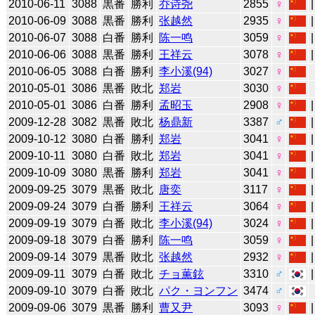
2010-06-11
3088
黒番
勝利
乔诗尧
2855
♀
2010-06-09
3088
黒番
勝利
张越然
2935
♀
2010-06-07
3088
白番
勝利
陈一鸣
3059
♀
2010-06-06
3088
黒番
勝利
王祥云
3078
♀
2010-06-05
3088
白番
勝利
李小溪(94)
3027
♀
2010-05-01
3086
黒番
敗北
郑岩
3030
♀
2010-05-01
3086
白番
勝利
孟昭玉
2908
♀
2009-12-28
3082
黒番
敗北
杨鼎新
3387
♂
2009-10-12
3080
白番
勝利
郑岩
3041
♀
2009-10-11
3080
白番
敗北
郑岩
3041
♀
2009-10-09
3080
黒番
勝利
郑岩
3041
♀
2009-09-25
3079
黒番
敗北
唐奕
3117
♀
2009-09-24
3079
白番
勝利
王祥云
3064
♀
2009-09-19
3079
白番
敗北
李小溪(94)
3024
♀
2009-09-18
3079
白番
勝利
陈一鸣
3059
♀
2009-09-14
3079
黒番
敗北
张越然
2932
♀
2009-09-11
3079
白番
敗北
チョ薫鉉
3310
♂
2009-09-10
3079
白番
敗北
パク・ヨンフン
3474
♂
2009-09-06
3079
黒番
勝利
曹又尹
3093
♀