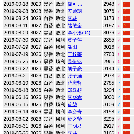
2019-09-18
3029
黒番
敗北
储可儿
2948
♀
2019-09-08
3028
黒番
敗北
罗楚玥
3076
♀
2019-08-24
3028
白番
敗北
李赫
3173
♀
2019-08-11
3027
白番
敗北
陆敏全
3197
♀
2019-08-09
3027
黒番
敗北
李小溪(94)
3076
♀
2019-07-30
3027
黒番
勝利
黄子萍
2855
♀
2019-07-29
3027
白番
勝利
潘阳
3016
♀
2019-07-19
3026
黒番
敗北
王梓莘
2783
♀
2019-06-25
3026
黒番
勝利
吴依铭
2966
♀
2019-06-22
3026
黒番
敗北
胡子豪
3144
♂
2019-06-21
3026
白番
敗北
张子涵
2973
♀
2019-06-19
3026
白番
敗北
薛宏哲
2785
♂
2019-06-18
3026
白番
敗北
郑载想
3204
♂
2019-06-16
3026
黒番
敗北
李华嵩
3000
♂
2019-06-15
3026
白番
勝利
董堃
3109
♂
2019-06-14
3026
黒番
勝利
李必奇
3158
♂
2019-06-02
3026
黒番
勝利
於之瑩
3295
♀
2019-05-31
3026
白番
勝利
丁明君
2917
♀
2019-05-26
3026
黒番
敗北
李赫
3166
♀