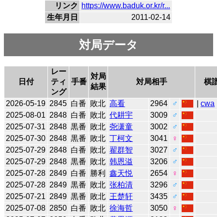
リンク
https://www.baduk.or.kr/r...
生年月日
2011-02-14
対局データ
レー
対局
日付
ティ
手番
対局相手
棋
結果
ング
2026-05-19
2845
白番
敗北
高看
2964
♂
|
cwa
2025-08-01
2848
白番
敗北
代耕宇
3009
♂
2025-07-31
2848
黒番
敗北
尧潇童
3002
♂
2025-07-30
2848
黒番
敗北
丁柯文
3041
♀
2025-07-29
2848
白番
敗北
翟群智
3027
♂
2025-07-29
2848
黒番
敗北
韩恩溢
3206
♂
2025-07-28
2849
白番
勝利
鑫天悦
2654
♀
2025-07-28
2849
黒番
敗北
张柏清
3296
♂
2025-07-21
2849
黒番
敗北
王楚轩
3435
♂
2025-07-08
2850
白番
敗北
徐海哲
3050
♀