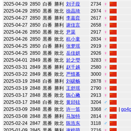
2025-04-29
2850
白番
勝利
刘子葭
2734
♀
2025-04-29
2850
黒番
敗北
徐晶琦
2974
♀
2025-04-27
2850
黒番
勝利
李嘉弈
2617
♀
2025-04-27
2850
白番
勝利
谢佳言
2658
♀
2025-04-26
2850
黒番
敗北
尹渠
2917
♀
2025-04-26
2850
黒番
敗北
杭小童
2834
♀
2025-04-25
2850
白番
勝利
张梦瑶
2919
♀
2025-04-25
2850
黒番
敗北
岳佳妍
2926
♀
2025-04-01
2849
黒番
敗北
於之瑩
3283
♀
2025-03-31
2849
黒番
勝利
赵千越
2580
♀
2025-03-22
2849
黒番
敗北
严惜蓦
3000
♀
2025-03-19
2848
白番
勝利
刘砚畅
2878
♀
2025-03-19
2848
黒番
勝利
王舒瑶
2790
♀
2025-03-17
2848
黒番
敗北
陈心飏
2913
♀
2025-03-17
2848
白番
敗北
黄邱铉
3204
♂
2025-03-09
2848
黒番
敗北
许一笛
3368
♂
|
go4
2025-03-08
2848
黒番
勝利
马加特
2814
♀
2025-02-24
2847
黒番
敗北
陈浩东
3118
♂
2025-01-09
2845
黒番
勝利
谢梓萌
2716
♀