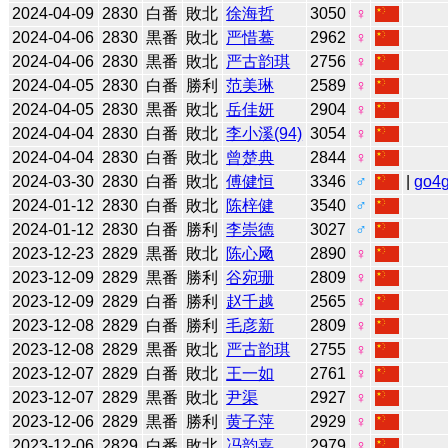
2024-04-09
2830
白番
敗北
徐海哲
3050
♀
2024-04-06
2830
黒番
敗北
严惜蓦
2962
♀
2024-04-06
2830
黒番
敗北
严古韵琪
2756
♀
2024-04-05
2830
白番
勝利
范美琳
2589
♀
2024-04-05
2830
黒番
敗北
岳佳妍
2904
♀
2024-04-04
2830
白番
敗北
李小溪(94)
3054
♀
2024-04-04
2830
白番
敗北
曾楚典
2844
♀
2024-03-30
2830
白番
敗北
傅健恒
3346
♂
|
go4
2024-01-12
2830
白番
敗北
陈梓健
3540
♂
2024-01-12
2830
白番
勝利
李崇德
3027
♂
2023-12-23
2829
黒番
敗北
陈心飏
2890
♀
2023-12-09
2829
黒番
勝利
谷宛珊
2809
♀
2023-12-09
2829
白番
勝利
赵千越
2565
♀
2023-12-08
2829
白番
勝利
毛彦新
2809
♀
2023-12-08
2829
黒番
敗北
严古韵琪
2755
♀
2023-12-07
2829
白番
敗北
王一如
2761
♀
2023-12-07
2829
黒番
敗北
尹渠
2927
♀
2023-12-06
2829
黒番
勝利
黄子萍
2929
♀
2023-12-06
2829
白番
敗北
冯韵嘉
2979
♀