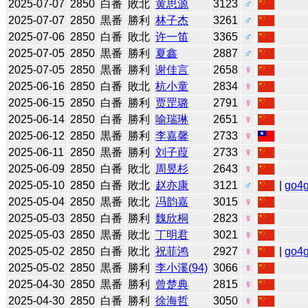
2025-07-07
2850
白番
敗北
黄思源
3123
♂
2025-07-07
2850
黒番
勝利
林子杰
3261
♂
2025-07-06
2850
白番
敗北
许一笛
3365
♂
2025-07-05
2850
黒番
勝利
夏鑫
2887
♂
2025-07-05
2850
黒番
勝利
谢佳言
2658
♀
2025-06-16
2850
白番
敗北
杭小童
2834
♀
2025-06-15
2850
白番
勝利
贾罡璐
2791
♀
2025-06-14
2850
白番
勝利
喻瑞琳
2651
♀
2025-06-12
2850
黒番
勝利
李嘉馨
2733
♀
2025-06-11
2850
黒番
勝利
刘子葭
2733
♀
2025-06-09
2850
白番
敗北
周昱杉
2643
♀
2025-05-10
2850
白番
敗北
赵亦康
3121
♂
|
go4
2025-05-04
2850
黒番
敗北
冯韵嘉
3015
♀
2025-05-03
2850
白番
勝利
魏欣桐
2823
♀
2025-05-03
2850
黒番
敗北
丁明君
3021
♀
2025-05-02
2850
白番
敗北
祝菲鸿
2927
♀
|
go4
2025-05-02
2850
黒番
勝利
李小溪(94)
3066
♀
2025-04-30
2850
黒番
勝利
曾楚典
2815
♀
2025-04-30
2850
白番
勝利
徐海哲
3050
♀