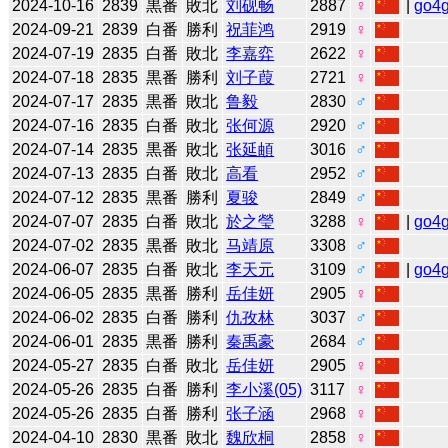
2024-10-16
2839
黒番
敗北
刘砚畅
2887
♀
|
go4
2024-09-21
2839
白番
勝利
祝菲鸿
2919
♀
2024-07-19
2835
白番
敗北
李嘉弈
2622
♀
2024-07-18
2835
黒番
勝利
刘子葭
2721
♀
2024-07-17
2835
黒番
敗北
鲁毅
2830
♂
2024-07-16
2835
白番
敗北
张何源
2920
♂
2024-07-14
2835
黒番
敗北
张延頔
3016
♂
2024-07-13
2835
白番
敗北
高看
2952
♂
2024-07-12
2835
黒番
勝利
夏骏
2849
♂
2024-07-07
2835
白番
敗北
於之瑩
3288
♀
|
go4
2024-07-02
2835
黒番
敗北
马靖原
3308
♂
2024-06-07
2835
白番
敗北
李天元
3109
♂
|
go4
2024-06-05
2835
黒番
勝利
岳佳妍
2905
♀
2024-06-02
2835
白番
勝利
仇孜林
3037
♂
2024-06-01
2835
黒番
勝利
秦禹豪
2684
♂
2024-05-27
2835
白番
敗北
岳佳妍
2905
♀
2024-05-26
2835
白番
勝利
李小溪(05)
3117
♀
2024-05-26
2835
白番
勝利
张子涵
2968
♀
2024-04-10
2830
黒番
敗北
魏欣桐
2858
♀