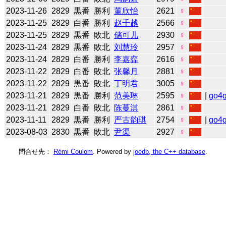
2023-11-26
2829
黒番
勝利
董欣怡
2621
♀
2023-11-25
2829
白番
勝利
赵千越
2566
♀
2023-11-25
2829
黒番
敗北
储可儿
2930
♀
2023-11-24
2829
黒番
敗北
刘慧玲
2957
♀
2023-11-24
2829
白番
勝利
李嘉弈
2616
♀
2023-11-22
2829
白番
敗北
张馨月
2881
♀
2023-11-22
2829
黒番
敗北
丁明君
3005
♀
2023-11-21
2829
黒番
勝利
范美琳
2595
♀
|
go4
2023-11-21
2829
白番
敗北
陈蔓淇
2861
♀
2023-11-11
2829
黒番
勝利
严古韵琪
2754
♀
|
go4
2023-08-03
2830
黒番
敗北
尹渠
2927
♀
問合せ先：
Rémi Coulom
. Powered by
joedb, the C++ database
.