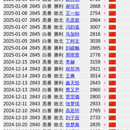
2025-01-08
2845
白番
勝利
谢佳言
2668
♀
2025-01-08
2845
黒番
敗北
王一如
2754
♀
2025-01-07
2845
黒番
敗北
毛彦新
2864
♀
2025-01-07
2845
黒番
敗北
冯韵嘉
3007
♀
2025-01-05
2845
白番
勝利
马加特
2816
♀
2025-01-05
2845
白番
敗北
丁柯文
3039
♀
2025-01-04
2845
黒番
勝利
刘砚畅
2885
♀
2025-01-04
2845
白番
勝利
周雨萱
2776
♀
2024-12-15
2843
黒番
敗北
李赫
3159
♀
2024-12-14
2843
黒番
勝利
祝菲鸿
2921
♀
2024-12-14
2843
白番
敗北
王爽
3014
♀
2024-12-13
2843
黒番
勝利
鑫天悦
2643
♀
2024-12-13
2843
白番
勝利
曹又尹
2960
♀
2024-12-11
2843
白番
敗北
贾罡璐
2800
♀
2024-12-11
2843
黒番
敗北
张梦瑶
2933
♀
2024-12-10
2843
白番
勝利
高若环
2765
♀
2024-12-10
2843
黒番
敗北
刘子葭
2733
♀
2024-10-20
2840
黒番
敗北
曾楚典
2835
♀