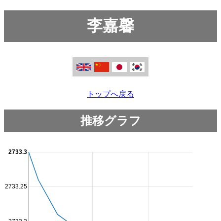
李嘉馨
トップへ戻る
推移グラフ
2733.3
2733.25