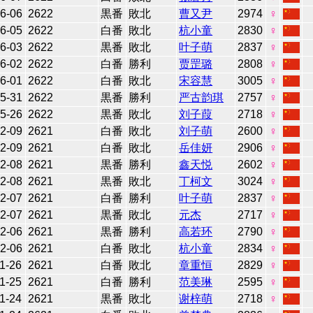
6-06
2622
黒番
敗北
曹又尹
2974
♀
6-05
2622
白番
敗北
杭小童
2830
♀
6-03
2622
黒番
敗北
叶子萌
2837
♀
6-02
2622
白番
勝利
贾罡璐
2808
♀
6-01
2622
白番
敗北
宋容慧
3005
♀
5-31
2622
黒番
勝利
严古韵琪
2757
♀
5-26
2622
黒番
敗北
刘子葭
2718
♀
2-09
2621
白番
敗北
刘子萌
2600
♀
2-09
2621
白番
敗北
岳佳妍
2906
♀
2-08
2621
黒番
勝利
鑫天悦
2602
♀
2-08
2621
黒番
敗北
丁柯文
3024
♀
2-07
2621
白番
勝利
叶子萌
2837
♀
2-07
2621
黒番
敗北
元杰
2717
♀
2-06
2621
黒番
勝利
高若环
2790
♀
2-06
2621
白番
敗北
杭小童
2834
♀
1-26
2621
白番
敗北
章重恒
2829
♀
1-25
2621
白番
勝利
范美琳
2595
♀
1-24
2621
黒番
敗北
谢梓萌
2718
♀