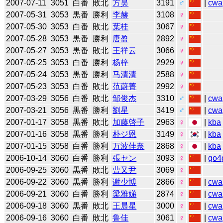
2007-07-11
3051
白番
敗北
方昊
3191
♂
|
cwa
2007-05-31
3053
黒番
勝利
李赫
3108
♀
2007-05-30
3053
白番
敗北
葉桂
3067
♀
2007-05-28
3053
黒番
勝利
唐盈
2892
♀
2007-05-27
3053
黒番
敗北
王祥云
3066
♀
2007-05-25
3053
白番
勝利
杨梓
2929
♀
2007-05-24
3053
黒番
勝利
马清清
2588
♀
2007-05-23
3053
白番
敗北
范蔚菁
2992
♀
2007-03-29
3056
白番
敗北
邹俊杰
3310
♂
|
cwa
2007-03-21
3056
黒番
勝利
劉星
3419
♂
|
cwa
2007-01-17
3058
黒番
敗北
加藤啓子
2963
♀
|
kba
2007-01-16
3058
黒番
勝利
朴ジ恩
3149
♀
|
kba
2007-01-15
3058
白番
勝利
万波佳奈
2868
♀
|
kba
2006-10-14
3060
白番
勝利
張セン
3093
♀
|
go4
2006-09-25
3060
黒番
敗北
曹又尹
3069
♀
2006-09-22
3060
黒番
勝利
谢少博
2866
♀
|
cwa
2006-09-21
3060
白番
勝利
梁雅娣
2874
♀
|
cwa
2006-09-18
3060
黒番
敗北
王晨星
3000
♀
|
cwa
2006-09-16
3060
白番
敗北
鲁佳
3061
♀
|
cwa