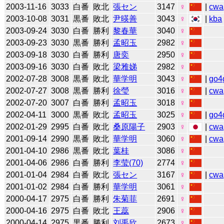
2003-11-16
3033
白番
敗北
張セン
3147
♀
|
cwa
2003-10-08
3031
黒番
敗北
尹暎善
3043
♀
|
kba
2003-09-24
3030
白番
勝利
黎春華
3040
♀
2003-09-23
3030
黒番
勝利
孟昭玉
2982
♀
2003-09-18
3030
白番
勝利
唐奕
2950
♀
2003-09-16
3030
白番
敗北
梁雅娣
2982
♀
2002-07-28
3008
黒番
敗北
華学明
3043
♀
|
go4
2002-07-27
3008
黒番
勝利
徐瑩
3016
♀
|
cwa
2002-07-20
3007
白番
勝利
孟昭玉
3018
♀
2002-04-11
3000
黒番
敗北
孟昭玉
3025
♀
|
go4
2002-01-29
2995
白番
敗北
桑原陽子
2903
♀
|
cwa
2001-09-14
2990
黒番
敗北
華学明
3060
♀
|
cwa
2001-04-10
2986
黒番
敗北
葉桂
3086
♀
2001-04-06
2986
白番
勝利
李莹(70)
2774
♀
2001-01-04
2984
白番
敗北
張セン
3167
♀
|
cwa
2001-01-02
2984
白番
勝利
華学明
3061
♀
2000-04-17
2975
白番
勝利
朱菊菲
2691
♀
2000-04-16
2975
白番
敗北
王蕊
2906
♀
2000-04-14
2975
黒番
勝利
刘禹欣
2673
♀