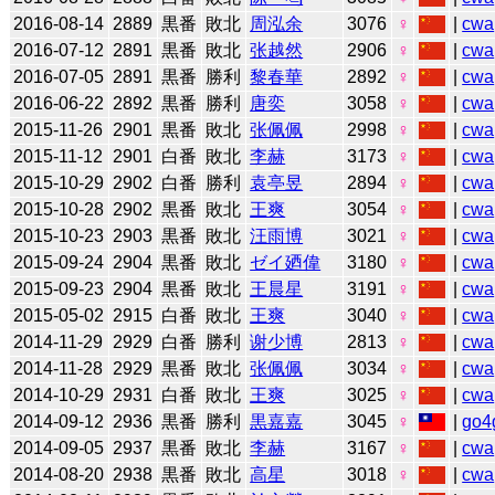
2016-08-14
2889
黒番
敗北
周泓余
3076
♀
|
cwa
2016-07-12
2891
黒番
敗北
张越然
2906
♀
|
cwa
2016-07-05
2891
黒番
勝利
黎春華
2892
♀
|
cwa
2016-06-22
2892
黒番
勝利
唐奕
3058
♀
|
cwa
2015-11-26
2901
黒番
敗北
张佩佩
2998
♀
|
cwa
2015-11-12
2901
白番
敗北
李赫
3173
♀
|
cwa
2015-10-29
2902
白番
勝利
袁亭昱
2894
♀
|
cwa
2015-10-28
2902
黒番
敗北
王爽
3054
♀
|
cwa
2015-10-23
2903
黒番
敗北
汪雨博
3021
♀
|
cwa
2015-09-24
2904
黒番
敗北
ゼイ廼偉
3180
♀
|
cwa
2015-09-23
2904
黒番
敗北
王晨星
3191
♀
|
cwa
2015-05-02
2915
白番
敗北
王爽
3040
♀
|
cwa
2014-11-29
2929
白番
勝利
谢少博
2813
♀
|
cwa
2014-11-28
2929
黒番
敗北
张佩佩
3034
♀
|
cwa
2014-10-29
2931
白番
敗北
王爽
3025
♀
|
cwa
2014-09-12
2936
黒番
勝利
黒嘉嘉
3045
♀
|
go4
2014-09-05
2937
黒番
敗北
李赫
3167
♀
|
cwa
2014-08-20
2938
黒番
敗北
高星
3018
♀
|
cwa