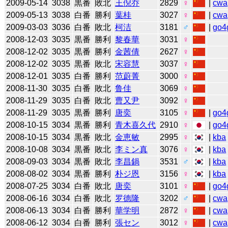
2009-05-14
3038
黒番
敗北
王倪乔
2829
♀
|
cwa
2009-05-13
3038
白番
勝利
葉桂
3027
♀
|
cwa
2009-03-03
3036
白番
敗北
柯洁
3181
♂
|
go4
2008-12-03
3035
黒番
勝利
黎春華
3031
♀
2008-12-02
3035
黒番
勝利
金茜倩
2627
♀
2008-12-02
3035
黒番
敗北
宋容慧
3037
♀
2008-12-01
3035
白番
勝利
范蔚菁
3000
♀
2008-11-30
3035
白番
敗北
鲁佳
3069
♀
2008-11-29
3035
白番
敗北
曹又尹
3092
♀
2008-11-29
3035
黒番
勝利
唐奕
3105
♀
|
go4
2008-10-15
3034
黒番
勝利
青木喜久代
2910
♀
|
go4
2008-10-15
3034
黒番
敗北
金恵敏
2995
♀
|
kba
2008-10-08
3034
黒番
敗北
李ミン真
3076
♀
|
kba
2008-09-03
3034
黒番
敗北
李昌鍋
3531
♂
|
kba
2008-08-02
3034
黒番
勝利
朴ジ恩
3156
♀
|
kba
2008-07-25
3034
白番
敗北
唐奕
3101
♀
|
go4
2008-06-16
3034
白番
敗北
罗德隆
3202
♂
|
cwa
2008-06-13
3034
白番
勝利
華学明
2872
♀
|
cwa
2008-06-12
3034
白番
勝利
張セン
3012
♀
|
cwa