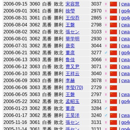
2006-09-15
3060
白番
敗北
宋容慧
3037
♀
|
cwa
2006-09-01
3061
白番
勝利
徐瑩
2970
♀
|
go4
2006-08-31
3061
白番
勝利
王倪乔
2865
♀
|
go4
2006-08-04
3062
黒番
勝利
王磐
2798
♀
|
cwa
2006-08-02
3062
白番
敗北
張セン
3103
♀
|
cwa
2006-08-01
3062
黒番
勝利
華学明
2930
♀
|
cwa
2006-07-31
3062
黒番
勝利
唐奕
3044
♀
|
cwa
2006-06-21
3062
黒番
敗北
董彦
3277
♂
|
go4
2006-06-13
3063
黒番
勝利
鲁佳
3066
♀
|
cwa
2006-06-12
3063
白番
敗北
曹又尹
3071
♀
|
cwa
2006-06-10
3063
黒番
勝利
王祥云
3040
♀
|
cwa
2006-06-09
3063
白番
勝利
李赫
3078
♀
|
cwa
2006-06-06
3063
黒番
勝利
李莹(70)
2729
♀
2006-06-05
3063
白番
勝利
王磐
2797
♀
|
cwa
2006-05-22
3062
黒番
敗北
孟昭玉
2931
♀
|
go4
2006-01-23
3062
黒番
敗北
董彦
3284
♂
2006-01-17
3062
黒番
勝利
王昊洋
3240
♂
|
cwa
2005-11-16
3061
白番
敗北
張セン
3131
♀
|
go4
2005-11-14
3061
黒番
敗北
張セン
3131
♀
|
go4