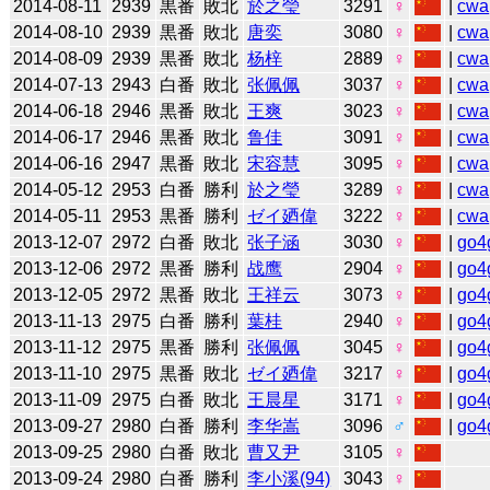
2014-08-11
2939
黒番
敗北
於之瑩
3291
♀
|
cwa
2014-08-10
2939
黒番
敗北
唐奕
3080
♀
|
cwa
2014-08-09
2939
黒番
敗北
杨梓
2889
♀
|
cwa
2014-07-13
2943
白番
敗北
张佩佩
3037
♀
|
cwa
2014-06-18
2946
黒番
敗北
王爽
3023
♀
|
cwa
2014-06-17
2946
黒番
敗北
鲁佳
3091
♀
|
cwa
2014-06-16
2947
黒番
敗北
宋容慧
3095
♀
|
cwa
2014-05-12
2953
白番
勝利
於之瑩
3289
♀
|
cwa
2014-05-11
2953
黒番
勝利
ゼイ廼偉
3222
♀
|
cwa
2013-12-07
2972
白番
敗北
张子涵
3030
♀
|
go4
2013-12-06
2972
黒番
勝利
战鹰
2904
♀
|
go4
2013-12-05
2972
黒番
敗北
王祥云
3073
♀
|
go4
2013-11-13
2975
白番
勝利
葉桂
2940
♀
|
go4
2013-11-12
2975
黒番
勝利
张佩佩
3045
♀
|
go4
2013-11-10
2975
黒番
敗北
ゼイ廼偉
3217
♀
|
go4
2013-11-09
2975
白番
敗北
王晨星
3171
♀
|
go4
2013-09-27
2980
白番
勝利
李华嵩
3096
♂
|
go4
2013-09-25
2980
白番
敗北
曹又尹
3105
♀
2013-09-24
2980
白番
勝利
李小溪(94)
3043
♀