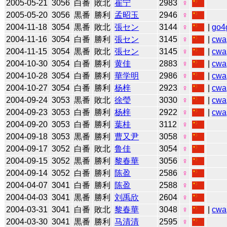
2005-05-21
3056
白番
敗北
崔宁
2983
♀
2005-05-20
3056
黒番
勝利
孟昭玉
2946
♀
2004-11-18
3054
黒番
敗北
張セン
3144
♀
|
go4
2004-11-16
3054
白番
勝利
張セン
3145
♀
|
cwa
2004-11-15
3054
黒番
敗北
張セン
3145
♀
|
cwa
2004-10-30
3054
白番
勝利
黄佳
2883
♀
|
cwa
2004-10-28
3054
白番
勝利
華学明
2986
♀
|
cwa
2004-10-27
3054
白番
勝利
杨梓
2923
♀
|
cwa
2004-09-24
3053
黒番
敗北
徐瑩
3030
♀
|
cwa
2004-09-23
3053
白番
勝利
杨梓
2922
♀
|
cwa
2004-09-20
3053
白番
勝利
葉桂
3112
♀
2004-09-18
3053
黒番
勝利
曹又尹
3058
♀
2004-09-17
3052
白番
敗北
鲁佳
3054
♀
2004-09-15
3052
黒番
勝利
黎春華
3056
♀
2004-09-14
3052
白番
勝利
陈盈
2586
♀
2004-04-07
3041
白番
勝利
陈盈
2588
♀
2004-04-03
3041
黒番
勝利
刘禹欣
2604
♀
2004-03-31
3041
白番
敗北
黎春華
3048
♀
|
cwa
2004-03-30
3041
黒番
勝利
马清清
2595
♀