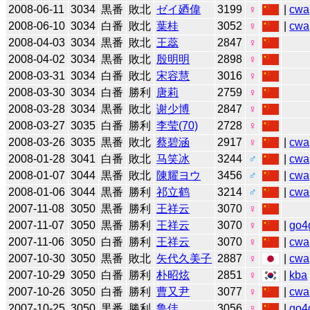
2008-06-11
3034
黒番
敗北
ゼイ廼偉
3199
♀
|
cwa
2008-06-10
3034
白番
敗北
葉桂
3052
♀
|
cwa
2008-04-03
3034
黒番
敗北
王蕊
2847
♀
2008-04-02
3034
黒番
敗北
殷明明
2898
♀
2008-03-31
3034
白番
敗北
宋容慧
3016
♀
2008-03-30
3034
白番
勝利
唐莉
2759
♀
2008-03-28
3034
黒番
敗北
谢少博
2847
♀
2008-03-27
3035
白番
勝利
李莹(70)
2728
♀
2008-03-26
3035
黒番
敗北
蔡碧涵
2917
♀
|
cwa
2008-01-28
3041
白番
敗北
马笑冰
3244
♂
|
cwa
2008-01-07
3044
黒番
敗北
陳耀ヨウ
3456
♂
|
cwa
2008-01-06
3044
黒番
勝利
祁立鹤
3214
♂
|
cwa
2007-11-08
3050
黒番
勝利
王祥云
3070
♀
2007-11-07
3050
黒番
勝利
王祥云
3070
♀
|
go4
2007-11-06
3050
白番
勝利
王祥云
3070
♀
|
cwa
2007-10-30
3050
黒番
敗北
矢代久美子
2887
♀
|
cwa
2007-10-29
3050
白番
勝利
朴昭炫
2851
♀
|
kba
2007-10-26
3050
白番
勝利
曹又尹
3077
♀
|
cwa
2007-10-25
3050
黒番
勝利
鲁佳
3056
♀
|
go4