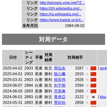
リンク
http://senseis.xmp.net/?Z...
リンク
https://zh.wikipedia.org/...
リンク
https://ja.wikipedia.org/...
リンク
https://www.baduk.or.kr/r...
生年月日
1984-08-02
対局データ
レー
対局
日付
ティ
手番
対局相手
結果
ング
2025-04-02
2903
黒番
敗北
周泓余
3287
♀
|
go4
2025-04-01
2903
黒番
勝利
陈心飏
2915
♀
2025-03-31
2903
白番
勝利
祝菲鸿
2926
♀
2024-06-07
2894
白番
敗北
刘子萌
2594
♀
2024-06-03
2893
黒番
勝利
范美琳
2589
♀
2024-06-01
2893
白番
敗北
曺承亞
3122
♀
|
kba
2024-05-31
2893
黒番
勝利
贾欣怡
2858
♀