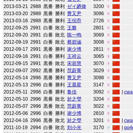
2013-03-21
2988
黒番
勝利
ゼイ廼偉
3200
♀
2013-03-20
2988
黒番
勝利
曹又尹
3096
♀
2013-03-16
2988
黒番
勝利
王倪乔
2726
♀
2012-09-25
2991
白番
敗北
王磐
2801
♀
2012-09-20
2991
白番
敗北
陈一鸣
3069
♀
2012-09-19
2991
白番
敗北
蔡碧涵
3008
♀
2012-09-17
2991
黒番
勝利
谢少博
2811
♀
2012-09-16
2991
白番
勝利
王祥云
3065
♀
2012-09-15
2991
黒番
敗北
宋容慧
3070
♀
2012-09-07
2992
黒番
勝利
范蔚菁
3029
♀
2012-05-14
2996
黒番
勝利
曹又尹
3098
♀
2012-05-13
2996
白番
勝利
王晨星
3147
♀
2012-05-11
2996
白番
勝利
鲁佳
3092
♀
|
cwa
2012-05-10
2996
黒番
敗北
於之瑩
3204
♀
2012-05-07
2996
黒番
敗北
范蔚菁
3022
♀
2012-05-06
2996
白番
勝利
谢少博
2810
♀
2012-04-16
2996
黒番
敗北
於之瑩
3201
♀
|
cwa
2011-10-19
2994
白番
敗北
刘小光
3170
♂
|
go4