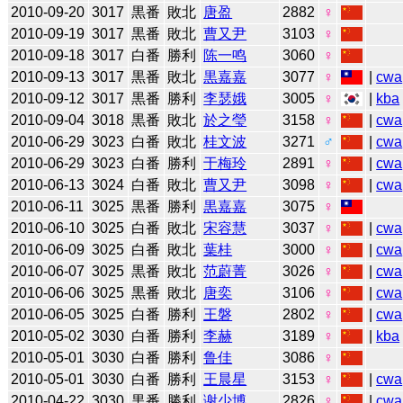
2010-09-20
3017
黒番
敗北
唐盈
2882
♀
2010-09-19
3017
黒番
敗北
曹又尹
3103
♀
2010-09-18
3017
白番
勝利
陈一鸣
3060
♀
2010-09-13
3017
黒番
敗北
黒嘉嘉
3077
♀
|
cwa
2010-09-12
3017
黒番
勝利
李瑟娥
3005
♀
|
kba
2010-09-04
3018
黒番
敗北
於之瑩
3158
♀
|
cwa
2010-06-29
3023
白番
敗北
桂文波
3271
♂
|
cwa
2010-06-29
3023
白番
勝利
于梅玲
2891
♀
|
cwa
2010-06-13
3024
白番
敗北
曹又尹
3098
♀
|
cwa
2010-06-11
3025
黒番
勝利
黒嘉嘉
3075
♀
2010-06-10
3025
白番
敗北
宋容慧
3037
♀
|
cwa
2010-06-09
3025
白番
敗北
葉桂
3000
♀
|
cwa
2010-06-07
3025
黒番
敗北
范蔚菁
3026
♀
|
cwa
2010-06-06
3025
黒番
敗北
唐奕
3106
♀
|
cwa
2010-06-05
3025
白番
勝利
王磐
2802
♀
|
cwa
2010-05-02
3030
白番
勝利
李赫
3189
♀
|
kba
2010-05-01
3030
白番
勝利
鲁佳
3086
♀
2010-05-01
3030
白番
勝利
王晨星
3153
♀
|
cwa
2010-04-22
3030
黒番
勝利
谢少博
2826
♀
|
cwa