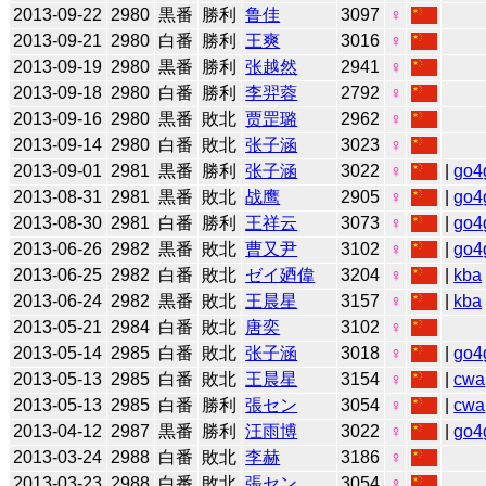
2013-09-22
2980
黒番
勝利
鲁佳
3097
♀
2013-09-21
2980
白番
勝利
王爽
3016
♀
2013-09-19
2980
黒番
勝利
张越然
2941
♀
2013-09-18
2980
白番
勝利
李羿蓉
2792
♀
2013-09-16
2980
黒番
敗北
贾罡璐
2962
♀
2013-09-14
2980
白番
敗北
张子涵
3023
♀
2013-09-01
2981
黒番
勝利
张子涵
3022
♀
|
go4
2013-08-31
2981
黒番
敗北
战鹰
2905
♀
|
go4
2013-08-30
2981
白番
勝利
王祥云
3073
♀
|
go4
2013-06-26
2982
黒番
敗北
曹又尹
3102
♀
|
go4
2013-06-25
2982
白番
敗北
ゼイ廼偉
3204
♀
|
kba
2013-06-24
2982
黒番
敗北
王晨星
3157
♀
|
kba
2013-05-21
2984
白番
敗北
唐奕
3102
♀
2013-05-14
2985
白番
敗北
张子涵
3018
♀
|
go4
2013-05-13
2985
白番
敗北
王晨星
3154
♀
|
cwa
2013-05-13
2985
白番
勝利
張セン
3054
♀
|
cwa
2013-04-12
2987
黒番
勝利
汪雨博
3022
♀
|
go4
2013-03-24
2988
白番
敗北
李赫
3186
♀
2013-03-23
2988
白番
敗北
張セン
3054
♀