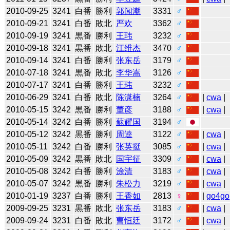
2010-09-25
3241
白番
勝利
郭闻潮
3331
♂
2010-09-21
3241
白番
敗北
严欢
3362
♂
2010-09-19
3241
黒番
勝利
王玮
3232
♂
2010-09-18
3241
黒番
敗北
江维杰
3470
♂
2010-09-14
3241
白番
勝利
张东岳
3179
♂
2010-07-18
3241
黒番
敗北
李华嵩
3126
♂
2010-07-17
3241
白番
勝利
王玮
3232
♂
2010-06-29
3241
白番
敗北
陈潇楠
3264
♂
|
cwa
|
2010-05-15
3242
黒番
勝利
董彦
3188
♂
|
cwa
|
2010-05-14
3242
白番
勝利
蘇耀国
3194
♂
2010-05-12
3242
黒番
勝利
周逵
3122
♂
|
cwa
|
2010-05-11
3242
白番
勝利
张英挺
3085
♂
|
cwa
|
2010-05-09
3242
黒番
敗北
国宇征
3309
♂
|
cwa
|
2010-05-08
3242
白番
勝利
涂清
3183
♂
|
cwa
|
2010-05-07
3242
黒番
勝利
朱松力
3219
♂
|
cwa
|
2010-01-19
3237
白番
勝利
王香如
2813
♀
|
go4go
2009-09-25
3231
黒番
敗北
张东岳
3183
♂
|
cwa
|
2009-09-24
3231
白番
敗北
曹恒廷
3172
♂
|
cwa
|