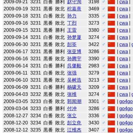
2009-09-21
3231
白番
勝利
赵守洵
3198
♂
|
cwa
|
2009-09-19
3231
黒番
敗北
柁嘉熹
3469
♂
|
cwa
|
2009-09-18
3231
白番
敗北
孙力
3335
♂
|
cwa
|
2009-09-16
3231
黒番
敗北
丁烈
3273
♂
|
cwa
|
2009-09-15
3231
黒番
勝利
王雷
3380
♂
|
cwa
|
2009-09-14
3231
白番
敗北
孙梦厦
3274
♂
|
cwa
|
2009-06-30
3231
黒番
敗北
彭筌
3422
♂
|
cwa
|
2009-06-17
3231
黒番
勝利
张亚博
3286
♂
|
cwa
|
2009-06-16
3231
黒番
敗北
孙腾宇
3390
♂
|
cwa
|
2009-06-14
3231
白番
勝利
呉肇毅
2983
♂
|
cwa
|
2009-06-11
3231
白番
敗北
张强
3279
♂
|
cwa
|
2009-06-10
3231
黒番
敗北
吴树浩
3213
♂
|
cwa
|
2009-06-09
3231
白番
勝利
杨啸天
3209
♂
|
cwa
|
2009-04-03
3232
黒番
敗北
张维
3274
♂
|
cwa
|
2009-03-05
3233
白番
敗北
郭闻潮
3301
♂
|
go4go
2009-03-04
3233
白番
勝利
付冲
3286
♂
|
go4go
2008-12-27
3234
白番
敗北
张立
3336
♂
|
go4go
2008-12-20
3234
白番
敗北
彭立尭
3430
♂
|
go4go
2008-12-12
3235
黒番
敗北
江维杰
3407
♂
|
go4go