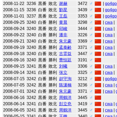
2008-11-22
3236
黒番
敗北
谢赫
3472
♂
|
go4go
2008-11-15
3236
白番
敗北
劉星
3439
♂
|
go4go
2008-11-01
3237
黒番
敗北
王磊
3353
♂
|
go4go
2008-09-25
3240
白番
勝利
黄晨
3298
♂
|
cwa
|
2008-09-24
3240
黒番
敗北
邱峻
3444
♂
|
cwa
|
2008-09-22
3240
白番
勝利
潘非
3226
♂
|
cwa
|
2008-09-21
3240
白番
敗北
朱元豪
3369
♂
|
cwa
|
2008-09-19
3240
黒番
勝利
孟泰齢
3371
♂
|
cwa
|
2008-09-18
3240
白番
敗北
古霊益
3447
♂
|
cwa
|
2008-09-16
3240
黒番
勝利
曹恒廷
3191
♂
2008-09-15
3241
黒番
敗北
刘曦
3306
♂
|
cwa
|
2008-09-14
3241
白番
勝利
张立
3325
♂
|
cwa
|
2008-07-15
3242
白番
勝利
赵守洵
3212
♂
|
go4go
2008-07-05
3242
黒番
勝利
陈潇楠
3236
♂
|
cwa
|
2008-07-01
3242
白番
勝利
朱元豪
3371
♂
|
cwa
|
2008-06-16
3242
黒番
敗北
周鶴洋
3445
♂
2008-06-14
3241
白番
敗北
彭立尭
3419
♂
|
cwa
|
2008-06-05
3241
黒番
敗北
周鶴洋
3445
♂
|
cwa
|
2008-05-15
3241
白番
敗北
王檄
3440
♂
|
cwa
|