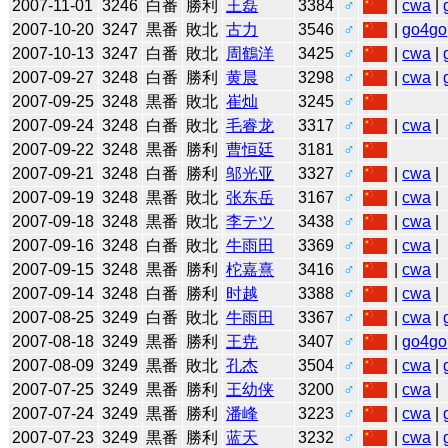
2007-11-01
3246
白番
勝利
王磊
3384
♂
|
cwa
|
2007-10-20
3247
黒番
敗北
古力
3546
♂
|
go4go
2007-10-13
3247
白番
敗北
周鶴洋
3425
♂
|
cwa
|
2007-09-27
3248
白番
勝利
黄晨
3298
♂
|
cwa
|
2007-09-25
3248
黒番
敗北
崔灿
3245
♂
2007-09-24
3248
白番
敗北
毛睿龙
3317
♂
|
cwa
|
2007-09-22
3248
黒番
勝利
曹恒廷
3181
♂
2007-09-21
3248
白番
勝利
邬光亚
3327
♂
|
cwa
|
2007-09-19
3248
黒番
敗北
张东岳
3167
♂
|
cwa
|
2007-09-18
3248
黒番
敗北
李テツ
3438
♂
|
cwa
|
2007-09-16
3248
白番
敗北
牛雨田
3369
♂
|
cwa
|
2007-09-15
3248
黒番
勝利
柁嘉熹
3416
♂
|
cwa
|
2007-09-14
3248
白番
勝利
时越
3388
♂
|
cwa
|
2007-08-25
3249
白番
敗北
牛雨田
3367
♂
|
cwa
|
2007-08-18
3249
黒番
勝利
王尭
3407
♂
|
go4go
2007-08-09
3249
黒番
敗北
孔杰
3504
♂
|
cwa
|
2007-07-25
3249
黒番
勝利
王幼侠
3200
♂
|
cwa
|
2007-07-24
3249
黒番
勝利
潘峰
3223
♂
|
cwa
|
2007-07-23
3249
黒番
勝利
蓝天
3232
♂
|
cwa
|