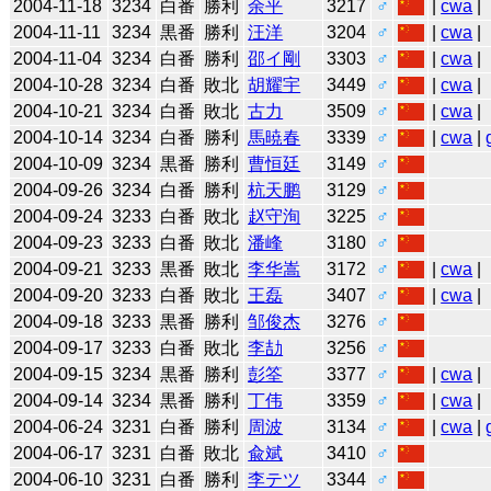
2004-11-18
3234
白番
勝利
余平
3217
♂
|
cwa
|
2004-11-11
3234
黒番
勝利
汪洋
3204
♂
|
cwa
|
2004-11-04
3234
白番
勝利
邵イ剛
3303
♂
|
cwa
|
2004-10-28
3234
白番
敗北
胡耀宇
3449
♂
|
cwa
|
2004-10-21
3234
白番
敗北
古力
3509
♂
|
cwa
|
2004-10-14
3234
白番
勝利
馬暁春
3339
♂
|
cwa
|
2004-10-09
3234
黒番
勝利
曹恒廷
3149
♂
2004-09-26
3234
白番
勝利
杭天鹏
3129
♂
2004-09-24
3233
白番
敗北
赵守洵
3225
♂
2004-09-23
3233
白番
敗北
潘峰
3180
♂
2004-09-21
3233
黒番
敗北
李华嵩
3172
♂
|
cwa
|
2004-09-20
3233
白番
敗北
王磊
3407
♂
|
cwa
|
2004-09-18
3233
黒番
勝利
邹俊杰
3276
♂
2004-09-17
3233
白番
敗北
李劼
3256
♂
2004-09-15
3234
黒番
勝利
彭筌
3377
♂
|
cwa
|
2004-09-14
3234
黒番
勝利
丁伟
3359
♂
|
cwa
|
2004-06-24
3231
白番
勝利
周波
3134
♂
|
cwa
|
2004-06-17
3231
白番
敗北
兪斌
3410
♂
2004-06-10
3231
白番
勝利
李テツ
3344
♂