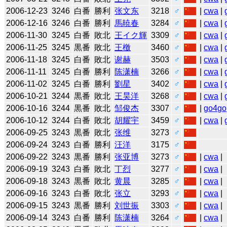
2006-12-23
3246
白番
勝利
张文东
3218
♂
|
cwa
|
2006-12-16
3246
白番
勝利
馬暁春
3284
♂
|
cwa
|
2006-11-30
3245
白番
敗北
王イク輝
3309
♂
|
cwa
|
2006-11-25
3245
黒番
敗北
王檄
3460
♂
|
cwa
|
2006-11-18
3245
白番
敗北
谢赫
3503
♂
|
cwa
|
2006-11-11
3245
白番
勝利
陈潇楠
3266
♂
|
cwa
|
2006-11-02
3245
白番
勝利
劉星
3402
♂
|
cwa
|
2006-10-21
3244
黒番
敗北
王昊洋
3268
♂
|
cwa
|
2006-10-16
3244
黒番
敗北
邹俊杰
3307
♂
|
go4go
2006-10-12
3244
白番
敗北
胡耀宇
3459
♂
|
cwa
|
2006-09-25
3243
黒番
敗北
张维
3273
♂
2006-09-24
3243
白番
勝利
汪洋
3175
♂
2006-09-22
3243
黒番
勝利
张亚博
3273
♂
|
cwa
|
2006-09-19
3243
白番
敗北
丁烈
3277
♂
|
cwa
|
2006-09-18
3243
黒番
敗北
黄晨
3285
♂
|
cwa
|
2006-09-16
3243
白番
敗北
张立
3293
♂
|
cwa
|
2006-09-15
3243
黒番
勝利
刘世振
3303
♂
|
cwa
|
2006-09-14
3243
白番
勝利
陈潇楠
3264
♂
|
cwa
|