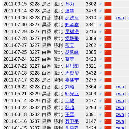
2011-09-15
3228
黒番
敗北
孙力
3302
♂
2011-09-14
3228
黒番
敗北
連笑
3473
♂
2011-09-06
3228
白番
勝利
罗洗河
3310
♂
|
cwa
|
2011-07-30
3227
黒番
敗北
郑淼鑫
3341
♂
2011-07-29
3227
白番
敗北
吴树浩
3216
♂
2011-07-28
3227
白番
敗北
党毅飛
3389
♂
2011-07-27
3227
黒番
勝利
蓝天
3262
♂
2011-07-25
3227
白番
敗北
胡跃峰
3385
♂
2011-07-24
3227
白番
敗北
蔡竞
3423
♂
2011-07-22
3227
白番
敗北
甘思阳
3321
♂
2011-07-18
3228
白番
敗北
周贺玺
3432
♂
2011-07-17
3228
黒番
勝利
娄洛宁
3275
♂
2011-06-22
3228
白番
敗北
刘曦
3364
♂
|
cwa
|
2011-05-21
3229
黒番
敗北
邬光亚
3403
♂
|
cwa
|
2011-05-14
3229
白番
敗北
邱峻
3477
♂
|
cwa
|
2011-03-22
3232
白番
敗北
韩晗
3293
♂
|
cwa
|
2011-03-18
3232
白番
敗北
王雷
3391
♂
|
cwa
|
2011-01-16
3237
黒番
勝利
聂卫平
3147
♂
|
cwa
|
2011-01-15
3237
黒番
勝利
芈昱廷
3424
♂
|
cwa
|