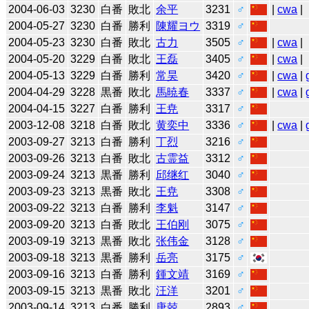
2004-06-03
3230
白番
敗北
余平
3231
♂
|
cwa
|
2004-05-27
3230
白番
勝利
陳耀ヨウ
3319
♂
2004-05-23
3230
白番
敗北
古力
3505
♂
|
cwa
|
2004-05-20
3229
白番
敗北
王磊
3405
♂
|
cwa
|
2004-05-13
3229
白番
勝利
常昊
3420
♂
|
cwa
|
2004-04-29
3228
黒番
敗北
馬暁春
3337
♂
|
cwa
|
2004-04-15
3227
白番
勝利
王尭
3317
♂
2003-12-08
3218
白番
敗北
黄奕中
3336
♂
|
cwa
|
2003-09-27
3213
白番
勝利
丁烈
3216
♂
2003-09-26
3213
白番
敗北
古霊益
3312
♂
2003-09-24
3213
黒番
勝利
邱继红
3040
♂
2003-09-23
3213
黒番
敗北
王尭
3308
♂
2003-09-22
3213
白番
勝利
李魁
3147
♂
2003-09-20
3213
白番
敗北
王伯刚
3075
♂
2003-09-19
3213
黒番
敗北
张伟金
3128
♂
2003-09-18
3213
黒番
勝利
岳亮
3175
♂
2003-09-16
3213
白番
勝利
鍾文靖
3169
♂
2003-09-15
3213
黒番
敗北
汪洋
3201
♂
2003-09-14
3213
白番
勝利
唐兢
2893
♂