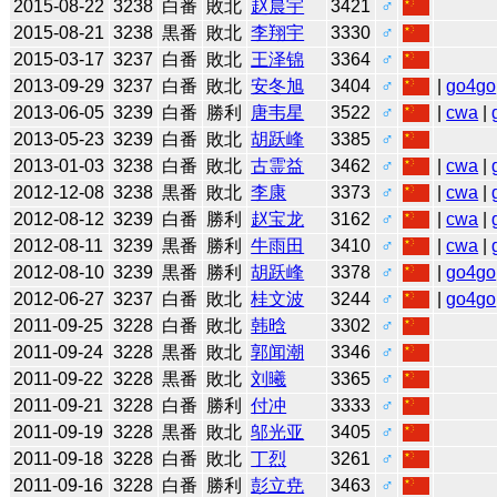
2015-08-22
3238
白番
敗北
赵晨宇
3421
♂
2015-08-21
3238
黒番
敗北
李翔宇
3330
♂
2015-03-17
3237
白番
敗北
王泽锦
3364
♂
2013-09-29
3237
白番
敗北
安冬旭
3404
♂
|
go4go
2013-06-05
3239
白番
勝利
唐韦星
3522
♂
|
cwa
|
2013-05-23
3239
白番
敗北
胡跃峰
3385
♂
2013-01-03
3238
白番
敗北
古霊益
3462
♂
|
cwa
|
2012-12-08
3238
黒番
敗北
李康
3373
♂
|
cwa
|
2012-08-12
3239
白番
勝利
赵宝龙
3162
♂
|
cwa
|
2012-08-11
3239
黒番
勝利
牛雨田
3410
♂
|
cwa
|
2012-08-10
3239
黒番
勝利
胡跃峰
3378
♂
|
go4go
2012-06-27
3237
白番
敗北
桂文波
3244
♂
|
go4go
2011-09-25
3228
白番
敗北
韩晗
3302
♂
2011-09-24
3228
黒番
敗北
郭闻潮
3346
♂
2011-09-22
3228
黒番
敗北
刘曦
3365
♂
2011-09-21
3228
白番
勝利
付冲
3333
♂
2011-09-19
3228
黒番
敗北
邬光亚
3405
♂
2011-09-18
3228
白番
敗北
丁烈
3261
♂
2011-09-16
3228
白番
勝利
彭立尭
3463
♂