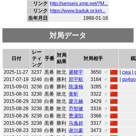
リンク
http://senseis.xmp.net/?M...
リンク
https://www.baduk.or.kr/r...
生年月日
1988-01-16
対局データ
レー
対局
日付
ティ
手番
対局相手
棋
結果
ング
2025-11-27
3237
黒番
敗北
屠晓宇
3650
♂
|
cwa
|
2017-07-19
3246
白番
勝利
郑宇航
3184
♂
|
go4go
2015-09-01
3238
白番
勝利
陈潇楠
3285
♂
2015-08-31
3238
黒番
敗北
黄昕
3322
♂
2015-08-29
3238
白番
敗北
廖元赫
3429
♂
2015-08-28
3238
黒番
敗北
乔智健
3316
♂
2015-08-26
3238
白番
敗北
曹潇阳
3366
♂
2015-08-25
3238
黒番
勝利
马逸超
3317
♂
2015-08-23
3238
白番
勝利
谢尔豪
3473
♂