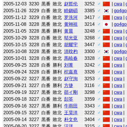
2005-12-03
3230
黒番
敗北
赵哲伦
3252
♂
|
cwa
|
2005-11-26
3229
白番
敗北
睦鎭碩
3385
♂
|
go4go
2005-11-12
3229
白番
敗北
罗洗河
3417
♂
|
cwa
|
2005-11-08
3228
黒番
敗北
黄翊祖
3214
♂
|
go4go
2005-11-05
3228
黒番
勝利
黄晨
3248
♂
|
cwa
|
2005-10-29
3228
白番
敗北
邬光亚
3268
♂
|
cwa
|
2005-10-15
3228
白番
敗北
胡耀宇
3447
♂
|
cwa
|
2005-10-08
3228
黒番
敗北
洪旼杓
3300
♂
|
go4go
2005-10-01
3228
白番
敗北
馬暁春
3328
♂
|
cwa
|
2005-09-25
3228
白番
勝利
刘菁
3242
♂
|
cwa
|
2005-09-24
3228
白番
勝利
柁嘉熹
3326
♂
|
cwa
|
2005-09-22
3227
黒番
敗北
赵守洵
3253
♂
|
cwa
|
2005-09-21
3227
白番
勝利
方捷
3116
♂
|
cwa
|
2005-09-19
3227
黒番
敗北
邵イ剛
3298
♂
|
cwa
|
2005-09-18
3227
白番
敗北
彭筌
3359
♂
|
cwa
|
2005-09-16
3227
黒番
勝利
牛雨田
3343
♂
|
cwa
|
2005-09-15
3227
白番
敗北
王昊洋
3222
♂
|
cwa
|
2005-09-14
3227
黒番
敗北
朴文尭
3404
♂
|
cwa
|
2005-08-20
3227
黒番
敗北
汪洋
3215
♂
|
cwa
|