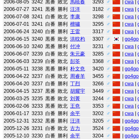
2006-08-05
3242
黒番
敗北
馬暁春
3293
♂
|
cwa
|
2006-07-27
3241
黒番
勝利
汪洋
3182
♂
|
cwa
|
2006-07-08
3241
白番
敗北
李康
3298
♂
|
cwa
|
2006-07-01
3241
白番
勝利
檀嘯
3295
♂
|
cwa
|
2006-06-24
3240
白番
勝利
王雷
3317
♂
|
cwa
|
2006-06-15
3240
黒番
敗北
洪旼杓
3307
♂
|
go4go
2006-06-10
3240
黒番
勝利
付冲
3231
♂
|
cwa
|
2006-06-07
3239
白番
敗北
朱元豪
3285
♂
|
cwa
|
2006-06-03
3239
白番
敗北
彭筌
3368
♂
|
cwa
|
2006-05-11
3238
黒番
勝利
朴文尭
3420
♂
|
go4go
2006-04-22
3237
白番
敗北
周睿羊
3455
♂
|
go4go
2006-04-20
3237
白番
勝利
丁烈
3266
♂
|
cwa
|
2006-04-15
3237
黒番
敗北
胡耀宇
3449
♂
|
cwa
|
2006-03-25
3235
黒番
敗北
刘菁
3244
♂
|
cwa
|
2006-02-06
3233
黒番
敗北
王尭
3353
♂
|
cwa
|
2006-01-17
3233
白番
勝利
余平
3202
♂
|
cwa
|
2005-12-31
3232
黒番
勝利
汪洋
3205
♂
|
go4go
2005-12-26
3231
白番
敗北
古力
3524
♂
|
go4go
2005-12-10
3230
白番
勝利
余平
3204
♂
|
go4go