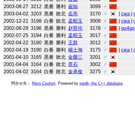
2003-08-27
3212
黒番
勝利
崔灿
3099
♂
2003-04-02
3203
黒番
敗北
岳亮
3170
♂
|
cwa
|
2002-12-21
3198
白番
敗北
孟昭玉
3008
♀
|
cwa
|
2002-08-29
3196
黒番
勝利
赵哲伦
3178
♂
|
go4go
2002-07-25
3194
白番
勝利
孟昭玉
3017
♀
2002-04-22
3190
黒番
勝利
王群
3012
♂
2002-04-19
3190
白番
勝利
楊士海
3175
♂
|
cwa
|
2001-04-10
3165
黒番
敗北
金榮三
3201
♂
2001-04-04
3164
白番
敗北
景石
3002
♂
2001-04-02
3164
白番
敗北
金承俊
3275
♂
問合せ先：
Rémi Coulom
. Powered by
joedb, the C++ database
.