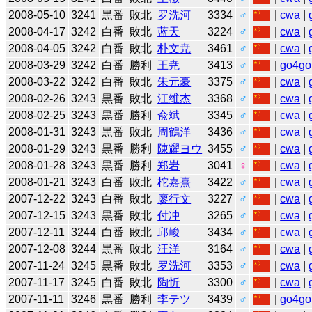
2008-05-10
3241
黒番
敗北
罗洗河
3334
♂
|
cwa
|
2008-04-17
3242
白番
敗北
蓝天
3224
♂
|
cwa
|
2008-04-05
3242
白番
敗北
朴文尭
3461
♂
|
cwa
|
2008-03-29
3242
白番
勝利
王尭
3413
♂
|
go4go
2008-03-22
3242
白番
敗北
朱元豪
3375
♂
|
cwa
|
2008-02-26
3243
黒番
敗北
江维杰
3368
♂
|
cwa
|
2008-02-25
3243
黒番
勝利
兪斌
3345
♂
|
cwa
|
2008-01-31
3243
黒番
敗北
周鶴洋
3436
♂
|
cwa
|
2008-01-29
3243
黒番
勝利
陳耀ヨウ
3455
♂
|
cwa
|
2008-01-28
3243
黒番
勝利
郑岩
3041
♀
|
cwa
|
2008-01-21
3243
白番
敗北
柁嘉熹
3422
♂
|
cwa
|
2007-12-22
3243
白番
敗北
廖行文
3227
♂
|
cwa
|
2007-12-15
3243
黒番
敗北
付冲
3265
♂
|
cwa
|
2007-12-11
3244
白番
敗北
邱峻
3434
♂
|
cwa
|
2007-12-08
3244
黒番
敗北
汪洋
3164
♂
|
cwa
|
2007-11-24
3245
黒番
敗北
罗洗河
3353
♂
|
cwa
|
2007-11-17
3245
白番
敗北
陶忻
3300
♂
|
cwa
|
2007-11-11
3246
黒番
勝利
李テツ
3439
♂
|
go4go