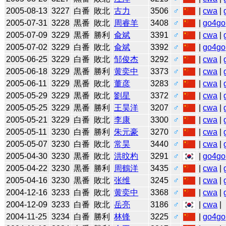
2005-08-13
3227
白番
敗北
古力
3506
♂
|
cwa
|
2005-07-31
3228
黒番
敗北
周睿羊
3408
♂
|
go4go
2005-07-09
3229
黒番
勝利
兪斌
3391
♂
|
cwa
|
2005-07-02
3229
白番
敗北
兪斌
3392
♂
|
go4go
2005-06-25
3229
白番
敗北
邹俊杰
3292
♂
|
cwa
|
2005-06-18
3229
黒番
勝利
黄奕中
3373
♂
|
cwa
|
2005-06-11
3229
黒番
敗北
董彦
3283
♂
|
cwa
|
2005-05-29
3229
黒番
敗北
劉星
3372
♂
|
cwa
|
2005-05-25
3229
黒番
勝利
王昊洋
3207
♂
|
cwa
|
2005-05-21
3229
白番
敗北
李康
3300
♂
|
cwa
|
2005-05-11
3230
白番
勝利
朱元豪
3270
♂
|
cwa
|
2005-05-07
3230
白番
敗北
常昊
3440
♂
|
cwa
|
2005-04-30
3230
黒番
敗北
洪旼杓
3291
♂
|
go4go
2005-04-22
3230
黒番
勝利
周鶴洋
3435
♂
|
cwa
|
2005-04-16
3230
黒番
敗北
张维
3245
♂
|
cwa
|
2004-12-16
3233
白番
敗北
黄奕中
3368
♂
|
cwa
|
2004-12-09
3233
白番
敗北
岳亮
3186
♂
|
cwa
|
2004-11-25
3234
白番
勝利
林锋
3225
♂
|
go4go