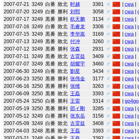
2007-07-21
3249
白番
敗北
时越
3381
♂
|
cwa
|
2007-07-20
3249
白番
勝利
刘熙
3058
♂
|
cwa
|
2007-07-17
3249
黒番
勝利
杭天鹏
3134
♂
|
cwa
|
2007-07-16
3249
白番
敗北
毛睿龙
3306
♂
|
cwa
|
2007-07-15
3249
黒番
敗北
李华嵩
3169
♂
|
cwa
|
2007-07-13
3249
黒番
敗北
付冲
3260
♂
|
cwa
|
2007-07-12
3249
黒番
勝利
张森
2931
♂
|
cwa
|
2007-07-11
3249
黒番
敗北
古霊益
3409
♂
|
cwa
|
2007-07-07
3249
黒番
敗北
胡耀宇
3460
♂
|
cwa
|
2007-06-30
3249
白番
敗北
劉星
3434
♂
|
cwa
|
2007-06-23
3250
黒番
勝利
张伟金
3177
♂
|
cwa
|
2007-06-16
3250
黒番
勝利
张维
3263
♂
|
cwa
|
2007-06-09
3250
黒番
敗北
王磊
3393
♂
|
cwa
|
2007-05-24
3250
白番
勝利
王雷
3314
♂
|
go4go
2007-05-19
3250
黒番
勝利
邵イ剛
3285
♂
|
cwa
|
2007-05-12
3249
白番
勝利
张东岳
3156
♂
|
cwa
|
2007-05-09
3249
白番
敗北
古霊益
3408
♂
|
cwa
|
2007-04-03
3248
黒番
敗北
王磊
3393
♂
|
cwa
|
2007-03-21
3248
白番
敗北
王尭
3392
♂
|
cwa
|