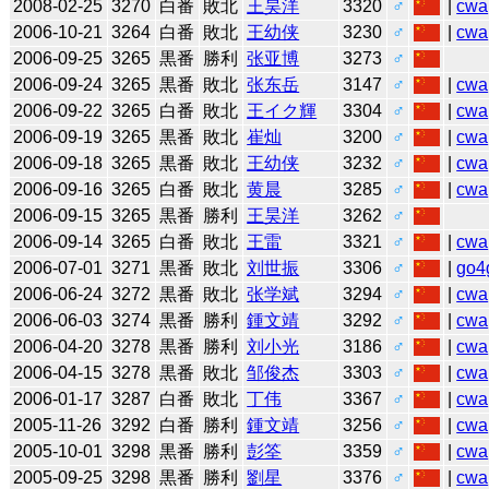
2008-02-25
3270
白番
敗北
王昊洋
3320
♂
|
cwa
2006-10-21
3264
白番
敗北
王幼侠
3230
♂
|
cwa
2006-09-25
3265
黒番
勝利
张亚博
3273
♂
2006-09-24
3265
黒番
敗北
张东岳
3147
♂
|
cwa
2006-09-22
3265
白番
敗北
王イク輝
3304
♂
|
cwa
2006-09-19
3265
黒番
敗北
崔灿
3200
♂
|
cwa
2006-09-18
3265
黒番
敗北
王幼侠
3232
♂
|
cwa
2006-09-16
3265
白番
敗北
黄晨
3285
♂
|
cwa
2006-09-15
3265
黒番
勝利
王昊洋
3262
♂
2006-09-14
3265
白番
敗北
王雷
3321
♂
|
cwa
2006-07-01
3271
黒番
敗北
刘世振
3306
♂
|
go4
2006-06-24
3272
黒番
敗北
张学斌
3294
♂
|
cwa
2006-06-03
3274
黒番
勝利
鍾文靖
3292
♂
|
cwa
2006-04-20
3278
黒番
勝利
刘小光
3186
♂
|
cwa
2006-04-15
3278
黒番
敗北
邹俊杰
3303
♂
|
cwa
2006-01-17
3287
白番
敗北
丁伟
3367
♂
|
cwa
2005-11-26
3292
白番
勝利
鍾文靖
3256
♂
|
cwa
2005-10-01
3298
黒番
勝利
彭筌
3359
♂
|
cwa
2005-09-25
3298
黒番
勝利
劉星
3376
♂
|
cwa