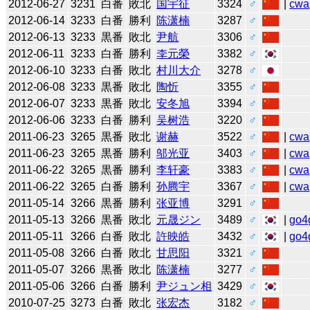
2012-06-27
3231
白番
敗北
国宇征
3324
♂
|
cwa
2012-06-14
3233
白番
勝利
陈潇楠
3287
♂
2012-06-13
3233
黒番
敗北
尹航
3306
♂
2012-06-11
3233
白番
勝利
李元榮
3382
♂
2012-06-10
3233
白番
敗北
村川大介
3278
♂
2012-06-08
3233
黒番
敗北
陶忻
3355
♂
2012-06-07
3233
黒番
敗北
安冬旭
3394
♂
2012-06-06
3233
白番
勝利
吴树浩
3220
♂
2011-06-23
3265
黒番
敗北
谢赫
3522
♂
|
cwa
2011-06-23
3265
黒番
勝利
邬光亚
3403
♂
|
cwa
2011-06-22
3265
黒番
勝利
李轩豪
3383
♂
|
cwa
2011-06-22
3265
白番
勝利
孙腾宇
3367
♂
|
cwa
2011-05-14
3266
黒番
勝利
张亚博
3291
♂
2011-05-13
3266
黒番
敗北
元晟ジン
3489
♂
|
go4
2011-05-11
3266
白番
敗北
許映皓
3432
♂
|
go4
2011-05-08
3266
白番
敗北
甘思阳
3321
♂
2011-05-07
3266
黒番
敗北
陈潇楠
3277
♂
2011-05-06
3266
白番
勝利
尹ジュン相
3429
♂
2010-07-25
3273
白番
敗北
张宏杰
3182
♂