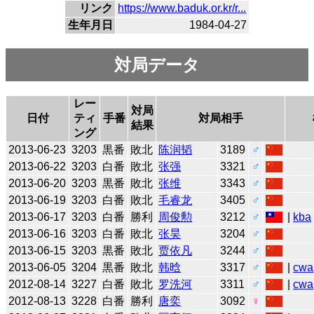
リンク
https://www.baduk.or.kr/r...
生年月日
1984-04-27
対局データ
レー
対局
日付
ティ
手番
対局相手
結果
ング
2013-06-23
3203
黒番
敗北
陈润韬
3189
♂
2013-06-22
3203
白番
敗北
张强
3321
♂
2013-06-20
3203
黒番
敗北
张维
3343
♂
2013-06-19
3203
白番
敗北
毛睿龙
3405
♂
2013-06-17
3203
白番
勝利
周俊勲
3212
♂
|
kba
2013-06-16
3203
白番
敗北
张昊
3204
♂
2013-06-15
3203
黒番
敗北
贾依凡
3244
♂
2013-06-05
3204
黒番
敗北
韩晗
3317
♂
|
cwa
2012-08-14
3227
白番
敗北
罗洗河
3311
♂
|
cwa
2012-08-13
3228
白番
勝利
唐奕
3092
♀