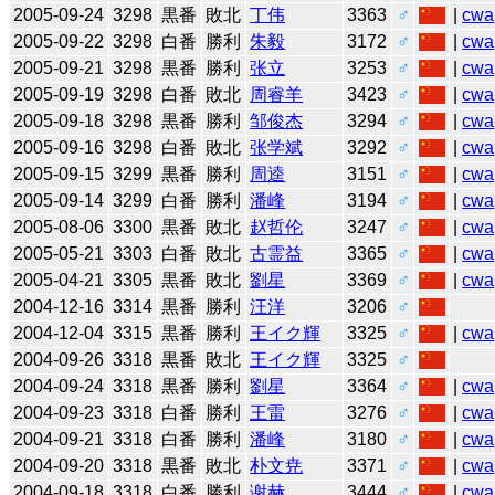
2005-09-24
3298
黒番
敗北
丁伟
3363
♂
|
cwa
2005-09-22
3298
白番
勝利
朱毅
3172
♂
|
cwa
2005-09-21
3298
黒番
勝利
张立
3253
♂
|
cwa
2005-09-19
3298
白番
敗北
周睿羊
3423
♂
|
cwa
2005-09-18
3298
黒番
勝利
邹俊杰
3294
♂
|
cwa
2005-09-16
3298
白番
敗北
张学斌
3292
♂
|
cwa
2005-09-15
3299
黒番
勝利
周逵
3151
♂
|
cwa
2005-09-14
3299
白番
勝利
潘峰
3194
♂
|
cwa
2005-08-06
3300
黒番
敗北
赵哲伦
3247
♂
|
cwa
2005-05-21
3303
白番
敗北
古霊益
3365
♂
|
cwa
2005-04-21
3305
黒番
敗北
劉星
3369
♂
|
cwa
2004-12-16
3314
黒番
勝利
汪洋
3206
♂
2004-12-04
3315
黒番
勝利
王イク輝
3325
♂
|
cwa
2004-09-26
3318
黒番
敗北
王イク輝
3325
♂
2004-09-24
3318
黒番
勝利
劉星
3364
♂
|
cwa
2004-09-23
3318
白番
勝利
王雷
3276
♂
|
cwa
2004-09-21
3318
白番
勝利
潘峰
3180
♂
|
cwa
2004-09-20
3318
黒番
敗北
朴文尭
3371
♂
|
cwa
2004-09-18
3318
白番
勝利
谢赫
3444
♂
|
cwa