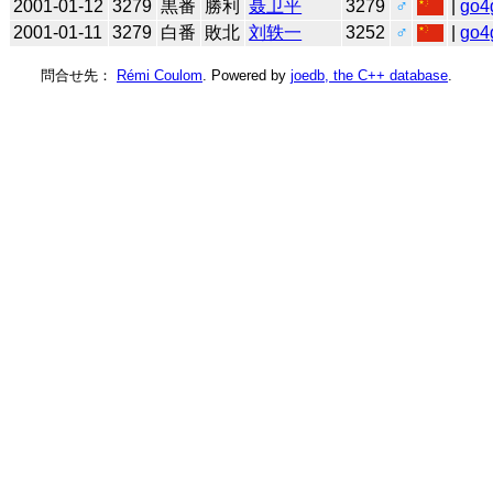
2001-01-12
3279
黒番
勝利
聂卫平
3279
♂
|
go4
2001-01-11
3279
白番
敗北
刘轶一
3252
♂
|
go4
問合せ先：
Rémi Coulom
. Powered by
joedb, the C++ database
.