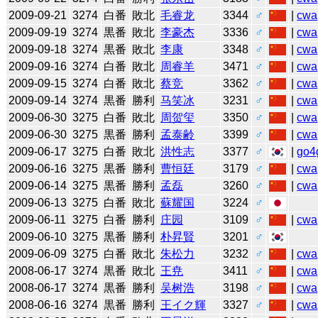
2009-09-21
3274
白番
敗北
毛睿龙
3344
♂
|
cwa
2009-09-19
3274
黒番
敗北
李豪杰
3336
♂
|
cwa
2009-09-18
3274
黒番
敗北
李康
3348
♂
|
cwa
2009-09-16
3274
白番
敗北
周睿羊
3471
♂
|
cwa
2009-09-15
3274
白番
敗北
蔡竞
3362
♂
|
cwa
2009-09-14
3274
黒番
勝利
马笑冰
3231
♂
|
cwa
2009-06-30
3275
白番
敗北
周贺玺
3350
♂
|
cwa
2009-06-30
3275
黒番
勝利
孟泰齢
3399
♂
|
cwa
2009-06-17
3275
白番
敗北
洪性志
3377
♂
|
go4
2009-06-16
3275
黒番
勝利
曹恒廷
3179
♂
|
cwa
2009-06-14
3275
黒番
勝利
孟磊
3260
♂
|
cwa
2009-06-13
3275
白番
敗北
蘇耀国
3224
♂
2009-06-11
3275
白番
勝利
庄园
3109
♂
|
cwa
2009-06-10
3275
黒番
勝利
朴昇賢
3201
♂
2009-06-09
3275
白番
敗北
朱松力
3232
♂
|
cwa
2008-06-17
3274
黒番
敗北
王尭
3411
♂
|
cwa
2008-06-17
3274
黒番
勝利
吴树浩
3198
♂
|
cwa
2008-06-16
3274
黒番
勝利
王イク輝
3327
♂
|
cwa