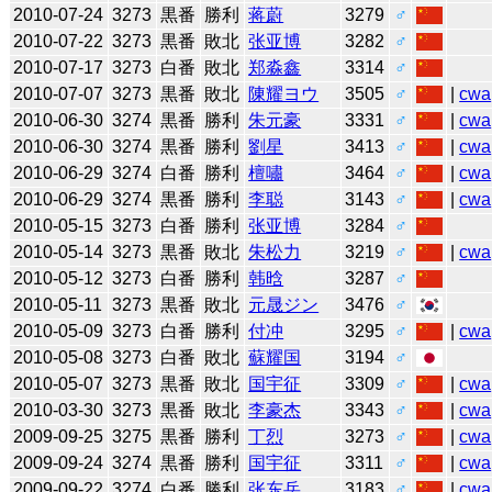
2010-07-24
3273
黒番
勝利
蒋蔚
3279
♂
2010-07-22
3273
黒番
敗北
张亚博
3282
♂
2010-07-17
3273
白番
敗北
郑淼鑫
3314
♂
2010-07-07
3273
黒番
敗北
陳耀ヨウ
3505
♂
|
cwa
2010-06-30
3274
黒番
勝利
朱元豪
3331
♂
|
cwa
2010-06-30
3274
黒番
勝利
劉星
3413
♂
|
cwa
2010-06-29
3274
白番
勝利
檀嘯
3464
♂
|
cwa
2010-06-29
3274
黒番
勝利
李聪
3143
♂
|
cwa
2010-05-15
3273
白番
勝利
张亚博
3284
♂
2010-05-14
3273
黒番
敗北
朱松力
3219
♂
|
cwa
2010-05-12
3273
白番
勝利
韩晗
3287
♂
2010-05-11
3273
黒番
敗北
元晟ジン
3476
♂
2010-05-09
3273
白番
勝利
付冲
3295
♂
|
cwa
2010-05-08
3273
白番
敗北
蘇耀国
3194
♂
2010-05-07
3273
黒番
敗北
国宇征
3309
♂
|
cwa
2010-03-30
3273
黒番
敗北
李豪杰
3343
♂
|
cwa
2009-09-25
3275
黒番
勝利
丁烈
3273
♂
|
cwa
2009-09-24
3274
黒番
勝利
国宇征
3311
♂
|
cwa
2009-09-22
3274
白番
勝利
张东岳
3183
♂
|
cwa