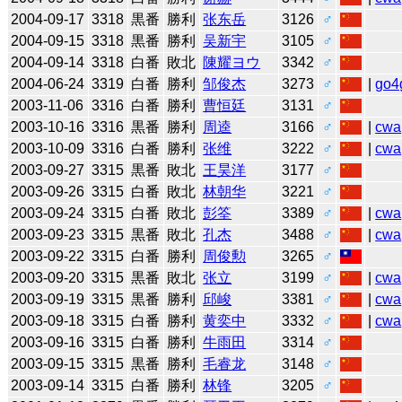
2004-09-17
3318
黒番
勝利
张东岳
3126
♂
2004-09-15
3318
黒番
勝利
吴新宇
3105
♂
2004-09-14
3318
白番
敗北
陳耀ヨウ
3342
♂
2004-06-24
3319
白番
勝利
邹俊杰
3273
♂
|
go4
2003-11-06
3316
白番
勝利
曹恒廷
3131
♂
2003-10-16
3316
黒番
勝利
周逵
3166
♂
|
cwa
2003-10-09
3316
白番
勝利
张维
3222
♂
|
cwa
2003-09-27
3315
黒番
敗北
王昊洋
3177
♂
2003-09-26
3315
白番
敗北
林朝华
3221
♂
2003-09-24
3315
白番
敗北
彭筌
3389
♂
|
cwa
2003-09-23
3315
黒番
敗北
孔杰
3488
♂
|
cwa
2003-09-22
3315
白番
勝利
周俊勲
3265
♂
2003-09-20
3315
黒番
敗北
张立
3199
♂
|
cwa
2003-09-19
3315
黒番
勝利
邱峻
3381
♂
|
cwa
2003-09-18
3315
白番
勝利
黄奕中
3332
♂
|
cwa
2003-09-16
3315
白番
勝利
牛雨田
3314
♂
2003-09-15
3315
黒番
勝利
毛睿龙
3148
♂
2003-09-14
3315
白番
勝利
林锋
3205
♂