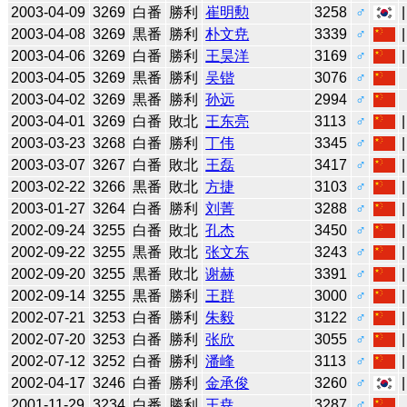
2003-04-09
3269
白番
勝利
崔明勲
3258
♂
2003-04-08
3269
黒番
勝利
朴文尭
3339
♂
2003-04-06
3269
白番
勝利
王昊洋
3169
♂
2003-04-05
3269
黒番
勝利
吴锴
3076
♂
2003-04-02
3269
黒番
勝利
孙远
2994
♂
2003-04-01
3269
白番
敗北
王东亮
3113
♂
2003-03-23
3268
白番
勝利
丁伟
3345
♂
2003-03-07
3267
白番
敗北
王磊
3417
♂
2003-02-22
3266
黒番
敗北
方捷
3103
♂
2003-01-27
3264
白番
勝利
刘菁
3288
♂
2002-09-24
3255
白番
敗北
孔杰
3450
♂
2002-09-22
3255
黒番
敗北
张文东
3243
♂
2002-09-20
3255
黒番
敗北
谢赫
3391
♂
2002-09-14
3255
黒番
勝利
王群
3000
♂
2002-07-21
3253
白番
勝利
朱毅
3122
♂
2002-07-20
3253
白番
勝利
张欣
3055
♂
2002-07-12
3252
白番
勝利
潘峰
3113
♂
2002-04-17
3246
白番
勝利
金承俊
3260
♂
2001-11-29
3234
白番
勝利
王尭
3287
♂