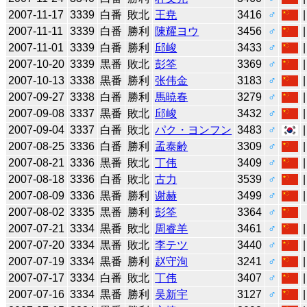
2007-11-17
3339
白番
敗北
王尭
3416
♂
2007-11-11
3339
白番
勝利
陳耀ヨウ
3456
♂
2007-11-01
3339
白番
勝利
邱峻
3433
♂
2007-10-20
3339
黒番
敗北
彭筌
3369
♂
2007-10-13
3338
黒番
勝利
张伟金
3183
♂
2007-09-27
3338
白番
勝利
馬暁春
3279
♂
2007-09-08
3337
黒番
敗北
邱峻
3432
♂
2007-09-04
3337
白番
敗北
パク・ヨンフン
3483
♂
2007-08-25
3336
白番
勝利
孟泰齢
3309
♂
2007-08-21
3336
黒番
敗北
丁伟
3409
♂
2007-08-18
3336
白番
敗北
古力
3539
♂
2007-08-09
3336
黒番
勝利
谢赫
3499
♂
2007-08-02
3335
黒番
勝利
彭筌
3364
♂
2007-07-21
3334
黒番
敗北
周睿羊
3461
♂
2007-07-20
3334
黒番
敗北
李テツ
3440
♂
2007-07-19
3334
黒番
勝利
赵守洵
3241
♂
2007-07-17
3334
白番
敗北
丁伟
3407
♂
2007-07-16
3334
黒番
勝利
吴新宇
3127
♂