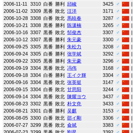
2006-11-11
3310
白番
勝利
邱峻
3425
♂
2006-11-02
3309
黒番
敗北
汪洋
3171
♂
2006-10-28
3308
白番
敗北
馬暁春
3287
♂
2006-10-21
3308
黒番
勝利
陈潇楠
3265
♂
2006-10-16
3307
黒番
敗北
邹俊杰
3307
♂
2006-10-12
3307
黒番
勝利
朱元豪
3300
♂
2006-09-25
3305
黒番
勝利
朱松力
3208
♂
2006-09-24
3305
白番
勝利
张学斌
3292
♂
2006-09-22
3305
黒番
勝利
朱元豪
3296
♂
2006-09-19
3304
黒番
敗北
冯伟
3168
♂
2006-09-18
3304
白番
勝利
王イク輝
3304
♂
2006-09-16
3304
黒番
敗北
张英挺
3147
♂
2006-09-15
3304
白番
敗北
甘思阳
3244
♂
2006-09-14
3304
黒番
敗北
陳耀ヨウ
3437
♂
2006-08-23
3302
黒番
敗北
朴文尭
3433
♂
2006-08-21
3301
白番
勝利
吴麒
3153
♂
2006-08-05
3300
白番
敗北
邵イ剛
3306
♂
2006-07-27
3299
黒番
敗北
兪斌
3383
♂
2006-07-23
3299
黒番
敗北
劉星
3392
♂