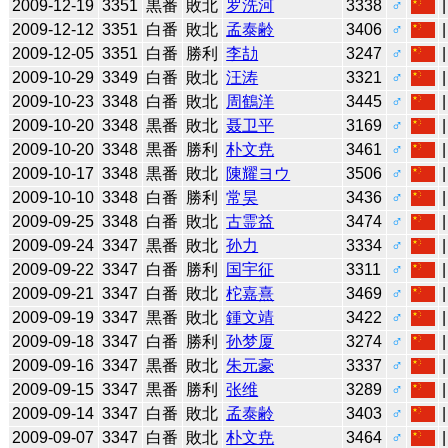
2009-12-19
3351
黒番
敗北
罗洗河
3338
♂
2009-12-12
3351
白番
敗北
孟泰齢
3406
♂
2009-12-05
3351
白番
勝利
李劼
3247
♂
2009-10-29
3349
白番
敗北
汪涛
3321
♂
2009-10-23
3348
白番
敗北
周鶴洋
3445
♂
2009-10-20
3348
黒番
敗北
聂卫平
3169
♂
2009-10-20
3348
黒番
勝利
朴文尭
3461
♂
2009-10-17
3348
黒番
敗北
陳耀ヨウ
3506
♂
2009-10-10
3348
白番
勝利
常昊
3436
♂
2009-09-25
3348
白番
敗北
古霊益
3474
♂
2009-09-24
3347
黒番
敗北
孙力
3334
♂
2009-09-22
3347
白番
勝利
国宇征
3311
♂
2009-09-21
3347
白番
敗北
柁嘉熹
3469
♂
2009-09-19
3347
黒番
敗北
鍾文靖
3422
♂
2009-09-18
3347
白番
勝利
孙梦厦
3274
♂
2009-09-16
3347
黒番
敗北
朱元豪
3337
♂
2009-09-15
3347
黒番
勝利
张维
3289
♂
2009-09-14
3347
白番
敗北
孟泰齢
3403
♂
2009-09-07
3347
白番
敗北
朴文尭
3464
♂