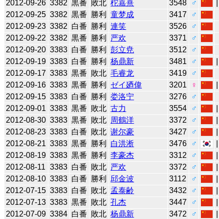
2012-09-26
3382
黒番
敗北
柁嘉熹
3548
♂
2012-09-25
3382
黒番
勝利
童梦成
3417
♂
2012-09-23
3382
白番
勝利
連笑
3526
♂
2012-09-22
3382
黒番
勝利
严欢
3371
♂
2012-09-20
3383
白番
勝利
彭立尭
3512
♂
2012-09-19
3383
白番
勝利
杨鼎新
3481
♂
2012-09-17
3383
黒番
敗北
毛睿龙
3419
♂
2012-09-16
3383
黒番
勝利
ゼイ廼偉
3201
♀
2012-09-15
3383
白番
勝利
娄洛宁
3276
♂
2012-09-01
3383
黒番
敗北
古力
3554
♂
2012-08-30
3383
黒番
敗北
周鶴洋
3372
♂
2012-08-23
3383
白番
敗北
谢尔豪
3427
♂
2012-08-21
3383
黒番
勝利
白洪淅
3476
♂
2012-08-19
3383
黒番
勝利
李豪杰
3312
♂
2012-08-11
3383
白番
敗北
严欢
3372
♂
2012-08-10
3383
白番
勝利
邱金波
3112
♂
2012-07-15
3383
白番
敗北
孟泰齢
3432
♂
2012-07-13
3383
黒番
敗北
孔杰
3447
♂
2012-07-09
3384
白番
敗北
杨鼎新
3472
♂