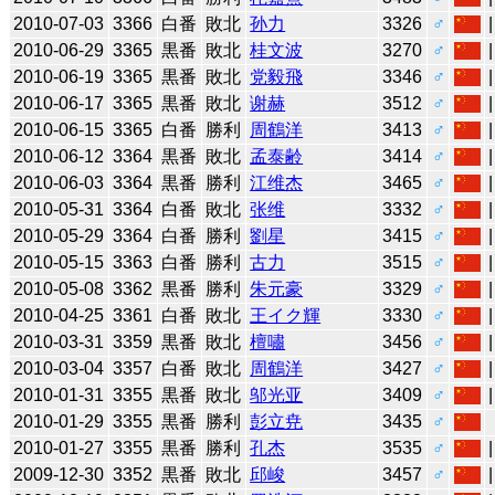
2010-07-03
3366
白番
敗北
孙力
3326
♂
2010-06-29
3365
黒番
敗北
桂文波
3270
♂
2010-06-19
3365
黒番
敗北
党毅飛
3346
♂
2010-06-17
3365
黒番
敗北
谢赫
3512
♂
2010-06-15
3365
白番
勝利
周鶴洋
3413
♂
2010-06-12
3364
黒番
敗北
孟泰齢
3414
♂
2010-06-03
3364
黒番
勝利
江维杰
3465
♂
2010-05-31
3364
白番
敗北
张维
3332
♂
2010-05-29
3364
白番
勝利
劉星
3415
♂
2010-05-15
3363
白番
勝利
古力
3515
♂
2010-05-08
3362
黒番
勝利
朱元豪
3329
♂
2010-04-25
3361
白番
敗北
王イク輝
3330
♂
2010-03-31
3359
黒番
敗北
檀嘯
3456
♂
2010-03-04
3357
白番
敗北
周鶴洋
3427
♂
2010-01-31
3355
黒番
敗北
邬光亚
3409
♂
2010-01-29
3355
黒番
勝利
彭立尭
3435
♂
2010-01-27
3355
黒番
勝利
孔杰
3535
♂
2009-12-30
3352
黒番
敗北
邱峻
3457
♂