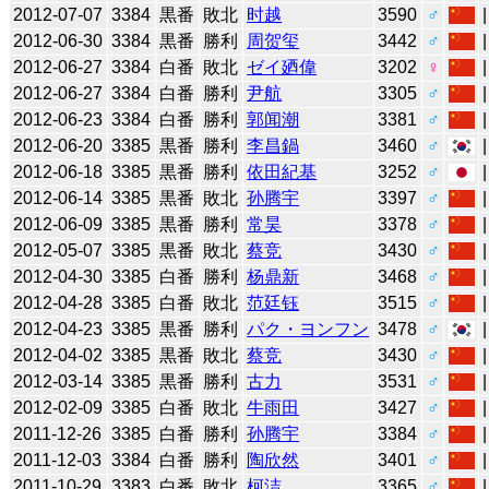
2012-07-07
3384
黒番
敗北
时越
3590
♂
2012-06-30
3384
黒番
勝利
周贺玺
3442
♂
2012-06-27
3384
白番
敗北
ゼイ廼偉
3202
♀
2012-06-27
3384
白番
勝利
尹航
3305
♂
2012-06-23
3384
白番
勝利
郭闻潮
3381
♂
2012-06-20
3385
黒番
勝利
李昌鍋
3460
♂
2012-06-18
3385
黒番
勝利
依田紀基
3252
♂
2012-06-14
3385
黒番
敗北
孙腾宇
3397
♂
2012-06-09
3385
黒番
勝利
常昊
3378
♂
2012-05-07
3385
黒番
敗北
蔡竞
3430
♂
2012-04-30
3385
白番
勝利
杨鼎新
3468
♂
2012-04-28
3385
白番
敗北
范廷钰
3515
♂
2012-04-23
3385
黒番
勝利
パク・ヨンフン
3478
♂
2012-04-02
3385
黒番
敗北
蔡竞
3430
♂
2012-03-14
3385
黒番
勝利
古力
3531
♂
2012-02-09
3385
白番
敗北
牛雨田
3427
♂
2011-12-26
3385
白番
勝利
孙腾宇
3384
♂
2011-12-03
3384
白番
勝利
陶欣然
3401
♂
2011-10-29
3383
白番
敗北
柯洁
3365
♂