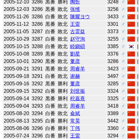
2005-12-10
3286
黒番
勝利
陶忻
3248
♂
2005-12-03
3286
黒番
敗北
张维
3256
♂
2005-11-26
3286
白番
敗北
陳耀ヨウ
3433
♂
2005-11-12
3286
黒番
敗北
王雷
3301
♂
2005-11-05
3287
白番
敗北
古霊益
3373
♂
2005-10-29
3287
白番
敗北
赵守洵
3255
♂
2005-10-15
3288
白番
敗北
睦鎭碩
3385
♂
2005-10-08
3289
黒番
敗北
劉星
3376
♂
2005-10-01
3290
黒番
敗北
董彦
3286
♂
2005-09-21
3291
黒番
敗北
周睿羊
3423
♂
2005-09-18
3291
白番
敗北
谢赫
3497
♂
2005-09-16
3292
黒番
勝利
董彦
3285
♂
2005-09-15
3292
白番
勝利
刘世振
3324
♂
2005-09-14
3292
黒番
勝利
柁嘉熹
3325
♂
2005-09-04
3293
白番
敗北
周睿羊
3418
♂
2005-08-20
3294
白番
敗北
兪斌
3389
♂
2005-08-13
3295
白番
勝利
常昊
3442
♂
2005-08-06
3296
白番
勝利
丁伟
3360
♂
2005-07-24
3296
白番
勝利
王雷
3294
♂