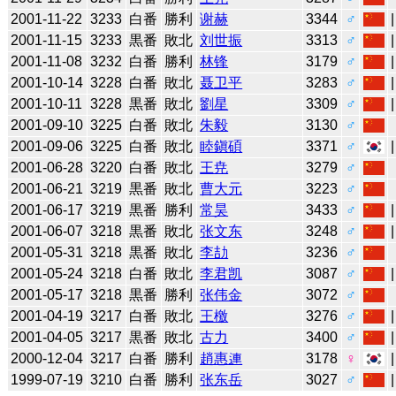
2001-11-22
3233
白番
勝利
谢赫
3344
♂
2001-11-15
3233
黒番
敗北
刘世振
3313
♂
2001-11-08
3232
白番
勝利
林锋
3179
♂
2001-10-14
3228
白番
敗北
聂卫平
3283
♂
2001-10-11
3228
黒番
敗北
劉星
3309
♂
2001-09-10
3225
白番
敗北
朱毅
3130
♂
2001-09-06
3225
白番
敗北
睦鎭碩
3371
♂
2001-06-28
3220
白番
敗北
王尭
3279
♂
2001-06-21
3219
黒番
敗北
曹大元
3223
♂
2001-06-17
3219
黒番
勝利
常昊
3433
♂
2001-06-07
3218
黒番
敗北
张文东
3248
♂
2001-05-31
3218
黒番
敗北
李劼
3236
♂
2001-05-24
3218
白番
敗北
李君凯
3087
♂
2001-05-17
3218
黒番
勝利
张伟金
3072
♂
2001-04-19
3217
白番
敗北
王檄
3276
♂
2001-04-05
3217
黒番
敗北
古力
3400
♂
2000-12-04
3217
白番
勝利
趙惠連
3178
♀
1999-07-19
3210
白番
勝利
张东岳
3027
♂