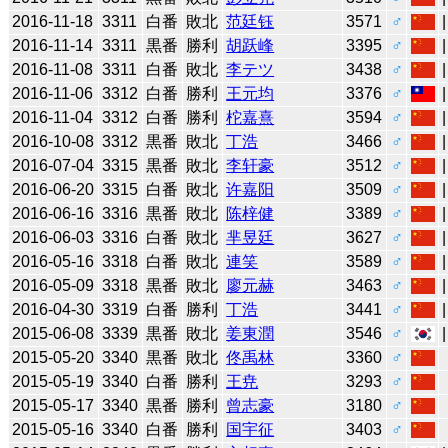
2016-11-18
3311
白番
敗北
范廷钰
3571
♂
2016-11-14
3311
黒番
勝利
胡跃峰
3395
♂
2016-11-08
3311
白番
敗北
李テツ
3438
♂
2016-11-06
3312
白番
勝利
王元均
3376
♂
2016-11-04
3312
白番
勝利
柁嘉熹
3594
♂
2016-10-08
3312
黒番
敗北
丁浩
3466
♂
2016-07-04
3315
黒番
敗北
李轩豪
3512
♂
2016-06-20
3315
白番
敗北
许嘉阳
3509
♂
2016-06-16
3316
黒番
敗北
陈梓健
3389
♂
2016-06-03
3316
白番
敗北
芈昱廷
3627
♂
2016-05-16
3318
白番
敗北
連笑
3589
♂
2016-05-09
3318
黒番
敗北
廖元赫
3463
♂
2016-04-30
3319
白番
勝利
丁浩
3441
♂
2015-06-08
3339
黒番
敗北
姜東潤
3546
♂
2015-05-20
3340
黒番
敗北
佟禹林
3360
♂
2015-05-19
3340
白番
勝利
王尭
3293
♂
2015-05-17
3340
黒番
勝利
曾志豪
3180
♂
2015-05-16
3340
白番
勝利
国宇征
3403
♂