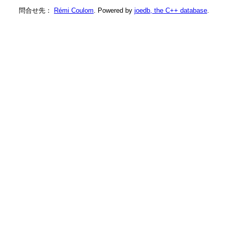
問合せ先：
Rémi Coulom
. Powered by
joedb, the C++ database
.