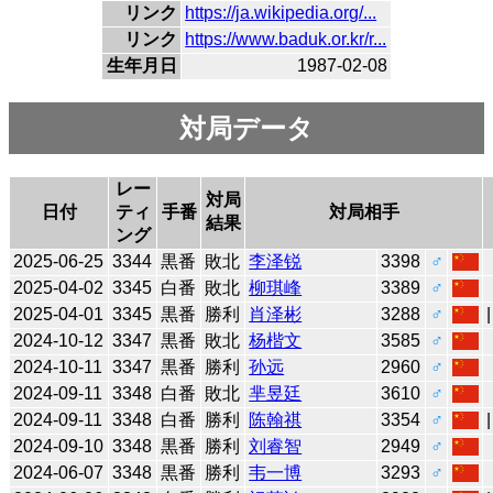
リンク
https://ja.wikipedia.org/...
リンク
https://www.baduk.or.kr/r...
生年月日
1987-02-08
対局データ
レー
対局
日付
ティ
手番
対局相手
結果
ング
2025-06-25
3344
黒番
敗北
李泽锐
3398
♂
2025-04-02
3345
白番
敗北
柳琪峰
3389
♂
2025-04-01
3345
黒番
勝利
肖泽彬
3288
♂
2024-10-12
3347
黒番
敗北
杨楷文
3585
♂
2024-10-11
3347
黒番
勝利
孙远
2960
♂
2024-09-11
3348
白番
敗北
芈昱廷
3610
♂
2024-09-11
3348
白番
勝利
陈翰祺
3354
♂
2024-09-10
3348
黒番
勝利
刘睿智
2949
♂
2024-06-07
3348
黒番
勝利
韦一博
3293
♂