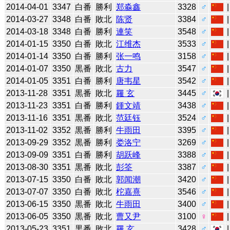
2014-04-01
3347
白番
勝利
郑淼鑫
3328
♂
2014-03-27
3348
白番
敗北
陈贤
3384
♂
2014-03-18
3348
白番
勝利
連笑
3548
♂
2014-01-15
3350
白番
敗北
江维杰
3533
♂
2014-01-14
3350
白番
勝利
张一鸣
3158
♂
2014-01-07
3350
黒番
敗北
古力
3547
♂
2014-01-05
3351
白番
勝利
唐韦星
3542
♂
2013-11-28
3351
黒番
敗北
羅 玄
3445
♂
2013-11-23
3351
白番
勝利
鍾文靖
3438
♂
2013-11-16
3351
黒番
敗北
范廷钰
3524
♂
2013-11-02
3352
黒番
勝利
牛雨田
3395
♂
2013-09-29
3352
黒番
勝利
娄洛宁
3269
♂
2013-09-09
3351
白番
勝利
胡跃峰
3388
♂
2013-08-30
3351
黒番
敗北
彭筌
3387
♂
2013-07-15
3350
白番
敗北
郭闻潮
3420
♂
2013-07-07
3350
白番
敗北
柁嘉熹
3546
♂
2013-06-15
3350
黒番
敗北
牛雨田
3400
♂
2013-06-05
3350
黒番
敗北
曹又尹
3100
♀
2013-05-23
3351
黒番
敗北
羅 玄
3428
♂