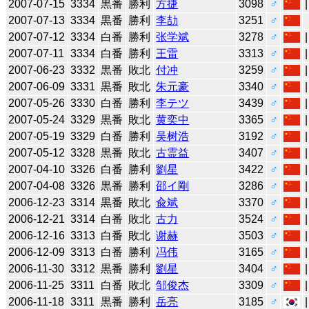
2007-07-15
3334
黒番
勝利
方捷
3098
♂
2007-07-13
3334
黒番
勝利
李劼
3251
♂
2007-07-12
3334
白番
勝利
张学斌
3278
♂
2007-07-11
3334
白番
勝利
王雷
3313
♂
2007-06-23
3332
黒番
敗北
付冲
3259
♂
2007-06-09
3331
黒番
敗北
朱元豪
3340
♂
2007-05-26
3330
白番
勝利
李テツ
3439
♂
2007-05-24
3329
黒番
敗北
黄奕中
3365
♂
2007-05-19
3329
白番
勝利
吴树浩
3192
♂
2007-05-12
3328
黒番
敗北
古霊益
3407
♂
2007-04-10
3326
白番
勝利
劉星
3422
♂
2007-04-08
3326
黒番
勝利
邵イ剛
3286
♂
2006-12-23
3314
黒番
敗北
兪斌
3370
♂
2006-12-21
3314
白番
敗北
古力
3524
♂
2006-12-16
3313
白番
敗北
谢赫
3503
♂
2006-12-09
3313
白番
勝利
冯伟
3165
♂
2006-11-30
3312
黒番
勝利
劉星
3404
♂
2006-11-25
3311
白番
敗北
邹俊杰
3309
♂
2006-11-18
3311
黒番
勝利
岳亮
3185
♂