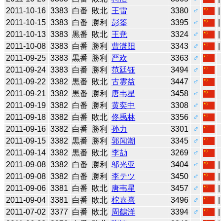
2011-10-16
3383
白番
敗北
王雷
3380
♂
2011-10-15
3383
白番
勝利
彭筌
3395
♂
2011-10-13
3383
黒番
敗北
王尭
3324
♂
2011-10-08
3383
白番
勝利
曹潇阳
3343
♂
2011-09-25
3383
黒番
勝利
严欢
3363
♂
2011-09-24
3383
白番
勝利
范廷钰
3494
♂
2011-09-22
3382
黒番
敗北
古霊益
3447
♂
2011-09-21
3382
黒番
勝利
唐韦星
3458
♂
2011-09-19
3382
白番
勝利
黄奕中
3308
♂
2011-09-18
3382
白番
敗北
佟禹林
3356
♂
2011-09-16
3382
白番
勝利
孙力
3301
♂
2011-09-15
3382
黒番
勝利
郭闻潮
3345
♂
2011-09-14
3382
黒番
敗北
李劼
3269
♂
2011-09-08
3382
白番
勝利
邬光亚
3404
♂
2011-09-08
3382
白番
勝利
李テツ
3450
♂
2011-09-06
3381
白番
敗北
唐韦星
3457
♂
2011-09-04
3381
白番
敗北
柁嘉熹
3496
♂
2011-07-02
3377
白番
敗北
周鶴洋
3394
♂