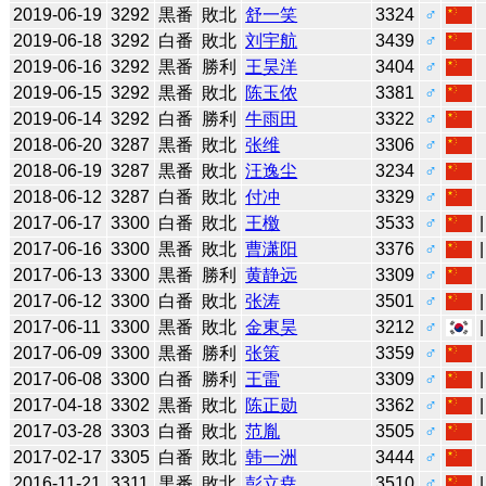
2019-06-19
3292
黒番
敗北
舒一笑
3324
♂
2019-06-18
3292
白番
敗北
刘宇航
3439
♂
2019-06-16
3292
黒番
勝利
王昊洋
3404
♂
2019-06-15
3292
黒番
敗北
陈玉侬
3381
♂
2019-06-14
3292
白番
勝利
牛雨田
3322
♂
2018-06-20
3287
黒番
敗北
张维
3306
♂
2018-06-19
3287
黒番
敗北
汪逸尘
3234
♂
2018-06-12
3287
白番
敗北
付冲
3329
♂
2017-06-17
3300
白番
敗北
王檄
3533
♂
2017-06-16
3300
黒番
敗北
曹潇阳
3376
♂
2017-06-13
3300
黒番
勝利
黄静远
3309
♂
2017-06-12
3300
白番
敗北
张涛
3501
♂
2017-06-11
3300
黒番
敗北
金東昊
3212
♂
2017-06-09
3300
黒番
勝利
张策
3359
♂
2017-06-08
3300
白番
勝利
王雷
3309
♂
2017-04-18
3302
黒番
敗北
陈正勋
3362
♂
2017-03-28
3303
白番
敗北
范胤
3505
♂
2017-02-17
3305
白番
敗北
韩一洲
3444
♂
2016-11-21
3311
黒番
敗北
彭立尭
3510
♂