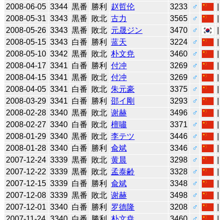
2008-06-05
3344
黒番
勝利
赵哲伦
3233
♂
2008-05-31
3343
黒番
敗北
古力
3565
♂
2008-05-26
3343
黒番
敗北
元晟ジン
3470
♂
2008-05-15
3343
白番
勝利
蓝天
3224
♂
2008-05-10
3342
黒番
敗北
朴文尭
3460
♂
2008-04-17
3341
白番
勝利
付冲
3269
♂
2008-04-15
3341
黒番
敗北
付冲
3269
♂
2008-04-05
3341
白番
敗北
朱元豪
3375
♂
2008-03-29
3341
白番
勝利
邵イ剛
3293
♂
2008-02-28
3340
黒番
敗北
谢赫
3496
♂
2008-02-27
3340
白番
敗北
檀嘯
3371
♂
2008-01-29
3340
黒番
敗北
李テツ
3446
♂
2008-01-28
3340
白番
勝利
兪斌
3346
♂
2007-12-24
3339
黒番
敗北
黄晨
3298
♂
2007-12-22
3339
黒番
敗北
孟泰齢
3328
♂
2007-12-15
3339
白番
勝利
兪斌
3348
♂
2007-12-08
3339
黒番
敗北
谢赫
3498
♂
2007-12-01
3340
白番
勝利
罗德隆
3208
♂
2007-11-24
3340
白番
勝利
朴文尭
3460
♂