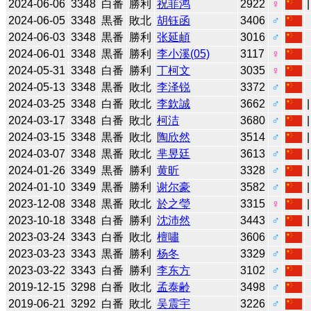
2024-06-06
3348
白番
勝利
祝菲鸿
2922
♀
2024-06-05
3348
黒番
敗北
胡钰函
3406
♂
2024-06-03
3348
黒番
勝利
张延頔
3016
♂
2024-06-01
3348
黒番
勝利
李小溪(05)
3117
♀
2024-05-31
3348
白番
勝利
丁柯文
3035
♀
2024-05-13
3348
黒番
敗北
李泽锐
3372
♂
2024-03-25
3348
白番
敗北
李欽誠
3662
♂
2024-03-17
3348
白番
敗北
柯洁
3680
♂
2024-03-15
3348
黒番
敗北
陶欣然
3514
♂
2024-03-07
3348
黒番
敗北
芈昱廷
3613
♂
2024-01-26
3349
黒番
勝利
黄昕
3328
♂
2024-01-10
3349
黒番
勝利
谢尔豪
3582
♂
2023-12-08
3348
黒番
敗北
於之瑩
3315
♀
2023-10-18
3348
白番
勝利
沈沛然
3443
♂
2023-03-24
3343
白番
敗北
檀嘯
3606
♂
2023-03-23
3343
黒番
勝利
杨冬
3329
♂
2023-03-22
3343
白番
勝利
李东方
3102
♂
2019-12-15
3298
白番
敗北
孟泰齢
3498
♂
2019-06-21
3292
白番
敗北
吴震宇
3226
♂