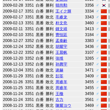
2009-02-28
3351
白番
勝利
韓尚勲
3356
♂
2009-02-17
3351
白番
勝利
王イク輝
3334
♂
2009-02-17
3351
黒番
敗北
毛睿龙
3343
♂
2009-02-13
3351
黒番
敗北
朴文尭
3460
♂
2009-02-11
3351
白番
勝利
鍾文靖
3413
♂
2009-02-10
3351
黒番
勝利
曹恒廷
3184
♂
2008-12-27
3352
白番
勝利
孟泰齢
3383
♂
2008-12-24
3352
黒番
敗北
胡耀宇
3436
♂
2008-12-22
3352
白番
勝利
王晨帆
3107
♂
2008-12-20
3352
白番
勝利
张维
3265
♂
2008-12-13
3352
白番
勝利
孙腾宇
3387
♂
2008-12-04
3351
白番
敗北
谢赫
3471
♂
2008-11-29
3351
白番
敗北
彭筌
3409
♂
2008-11-26
3351
黒番
敗北
周睿羊
3455
♂
2008-11-25
3351
黒番
敗北
周睿羊
3455
♂
2008-11-24
3351
白番
勝利
王檄
3459
♂
2008-11-24
3351
白番
勝利
古力
3561
♂
2008-11-23
3351
黒番
敗北
陳耀ヨウ
3469
♂