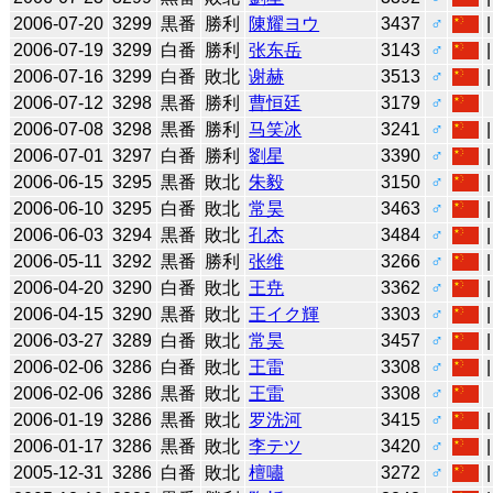
2006-07-20
3299
黒番
勝利
陳耀ヨウ
3437
♂
2006-07-19
3299
白番
勝利
张东岳
3143
♂
2006-07-16
3299
白番
敗北
谢赫
3513
♂
2006-07-12
3298
黒番
勝利
曹恒廷
3179
♂
2006-07-08
3298
黒番
勝利
马笑冰
3241
♂
2006-07-01
3297
白番
勝利
劉星
3390
♂
2006-06-15
3295
黒番
敗北
朱毅
3150
♂
2006-06-10
3295
白番
敗北
常昊
3463
♂
2006-06-03
3294
黒番
敗北
孔杰
3484
♂
2006-05-11
3292
黒番
勝利
张维
3266
♂
2006-04-20
3290
白番
敗北
王尭
3362
♂
2006-04-15
3290
黒番
敗北
王イク輝
3303
♂
2006-03-27
3289
白番
敗北
常昊
3457
♂
2006-02-06
3286
白番
敗北
王雷
3308
♂
2006-02-06
3286
黒番
敗北
王雷
3308
♂
2006-01-19
3286
黒番
敗北
罗洗河
3415
♂
2006-01-17
3286
黒番
敗北
李テツ
3420
♂
2005-12-31
3286
白番
敗北
檀嘯
3272
♂