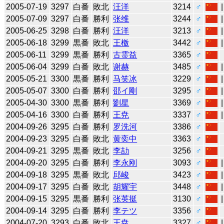
2005-07-19
3297
白番
敗北
汪洋
3214
♂
2005-07-09
3297
白番
勝利
张维
3244
♂
2005-06-25
3298
白番
勝利
汪洋
3213
♂
2005-06-18
3299
黒番
敗北
王檄
3442
♂
2005-06-11
3299
黒番
勝利
古霊益
3365
♂
2005-06-04
3299
白番
敗北
谢赫
3485
♂
2005-05-21
3300
黒番
勝利
马笑冰
3229
♂
2005-05-07
3300
白番
勝利
邵イ剛
3295
♂
2005-04-30
3300
黒番
勝利
劉星
3369
♂
2005-04-16
3300
白番
勝利
王尭
3337
♂
2004-09-26
3295
白番
勝利
罗洗河
3386
♂
2004-09-23
3295
白番
敗北
黄奕中
3363
♂
2004-09-21
3295
黒番
敗北
李劼
3256
♂
2004-09-20
3295
白番
勝利
李永刚
3093
♂
2004-09-18
3295
黒番
敗北
邱峻
3423
♂
2004-09-17
3295
白番
敗北
胡耀宇
3448
♂
2004-09-15
3295
黒番
勝利
张英挺
3130
♂
2004-09-14
3295
白番
勝利
李テツ
3356
♂
2004-07-20
3293
白番
敗北
王尭
3327
♂