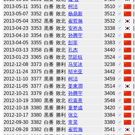
2013-05-11
3351
白番
敗北
柯洁
3510
♂
2013-05-07
3352
白番
敗北
杨鼎新
3512
♂
2013-05-04
3352
黒番
敗北
崔哲瀚
3532
♂
2013-04-23
3353
黒番
敗北
安祚永
3338
♂
2013-04-10
3354
白番
敗北
孙腾宇
3422
♂
2013-04-05
3355
白番
敗北
彭筌
3383
♂
2013-03-13
3358
白番
敗北
孔杰
3440
♂
2013-01-23
3365
白番
敗北
范廷钰
3524
♂
2012-12-08
3373
白番
勝利
马笑冰
3238
♂
2012-11-24
3375
白番
勝利
邬光亚
3442
♂
2012-11-10
3377
黒番
勝利
柯洁
3459
♂
2012-11-05
3377
白番
敗北
姜東潤
3514
♂
2012-10-21
3379
白番
敗北
孙腾宇
3406
♂
2012-10-19
3380
黒番
敗北
柁嘉熹
3548
♂
2012-10-18
3380
黒番
勝利
童梦成
3420
♂
2012-10-17
3380
黒番
勝利
张立
3384
♂
2012-09-30
3382
白番
敗北
常昊
3380
♂
2012-09-28
3382
白番
勝利
崔哲瀚
3541
♂