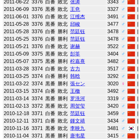
2011-06-22
3376
白番
敗北
张涛
3343
♂
2011-06-09
3376
黒番
敗北
王尭
3327
♂
2011-06-01
3376
白番
敗北
江维杰
3491
♂
2011-05-28
3376
黒番
敗北
邱峻
3477
♂
2011-05-28
3376
白番
勝利
范廷钰
3478
♂
2011-05-25
3376
白番
勝利
范廷钰
3478
♂
2011-05-21
3376
白番
敗北
谢赫
3522
♂
2011-05-09
3375
黒番
敗北
彭筌
3404
♂
2011-05-07
3375
黒番
勝利
柁嘉熹
3482
♂
2011-03-28
3374
白番
敗北
古力
3517
♂
2011-03-25
3374
白番
勝利
韩晗
3292
♂
2011-03-22
3374
黒番
勝利
張セン
3020
♀
2011-03-15
3374
白番
敗北
王檄
3492
♂
2011-03-14
3374
黒番
勝利
罗洗河
3319
♂
2011-02-13
3372
黒番
敗北
周贺玺
3420
♂
2010-12-18
3371
白番
敗北
范廷钰
3459
♂
2010-12-11
3371
白番
敗北
鍾文靖
3434
♂
2010-11-16
3371
黒番
敗北
李映九
3481
♂
2010-11-04
3371
黒番
勝利
唐韦星
3415
♂