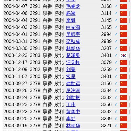
2004-04-07
3291
白番
勝利
毛睿龙
3168
♂
2004-04-06
3291
黒番
勝利
杨潜
3114
♂
2004-04-04
3291
白番
勝利
李魁
3145
♂
2004-04-03
3291
黒番
勝利
白光源
3165
♂
2004-04-01
3291
白番
勝利
吴振宇
2994
♂
2004-03-31
3291
白番
勝利
栾秋成
2989
♂
2004-03-30
3291
黒番
勝利
林朝华
3207
♂
2003-12-23
3283
黒番
敗北
趙漢乗
3401
♂
2003-12-17
3283
黒番
敗北
汪见虹
3079
♂
2003-12-09
3282
黒番
勝利
刘菁
3259
♂
2003-11-02
3280
黒番
敗北
常昊
3401
♂
2003-09-27
3278
黒番
敗北
龚世运
3156
♂
2003-09-26
3278
白番
敗北
罗洗河
3384
♂
2003-09-24
3278
黒番
敗北
刘世振
3332
♂
2003-09-23
3278
白番
敗北
丁伟
3356
♂
2003-09-22
3278
黒番
勝利
黄奕中
3332
♂
2003-09-20
3278
黒番
勝利
李劼
3239
♂
2003-09-19
3278
白番
勝利
林朝华
3221
♂