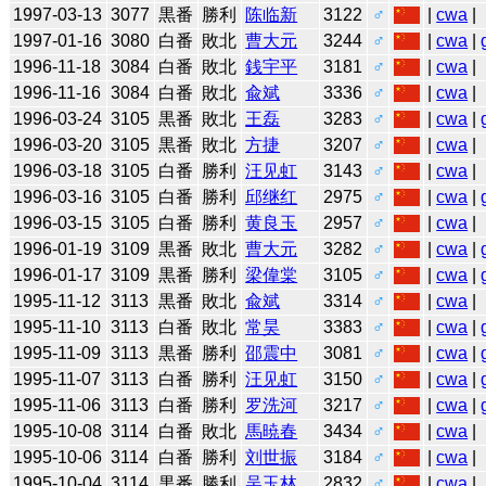
1997-03-13
3077
黒番
勝利
陈临新
3122
♂
|
cwa
|
1997-01-16
3080
白番
敗北
曹大元
3244
♂
|
cwa
|
1996-11-18
3084
白番
敗北
銭宇平
3181
♂
|
cwa
|
1996-11-16
3084
白番
敗北
兪斌
3336
♂
|
cwa
|
1996-03-24
3105
黒番
敗北
王磊
3283
♂
|
cwa
|
1996-03-20
3105
黒番
敗北
方捷
3207
♂
|
cwa
|
1996-03-18
3105
白番
勝利
汪见虹
3143
♂
|
cwa
|
1996-03-16
3105
白番
勝利
邱继红
2975
♂
|
cwa
|
1996-03-15
3105
白番
勝利
黄良玉
2957
♂
|
cwa
|
1996-01-19
3109
黒番
敗北
曹大元
3282
♂
|
cwa
|
1996-01-17
3109
黒番
勝利
梁偉棠
3105
♂
|
cwa
|
1995-11-12
3113
黒番
敗北
兪斌
3314
♂
|
cwa
|
1995-11-10
3113
白番
敗北
常昊
3383
♂
|
cwa
|
1995-11-09
3113
黒番
勝利
邵震中
3081
♂
|
cwa
|
1995-11-07
3113
白番
勝利
汪见虹
3150
♂
|
cwa
|
1995-11-06
3113
白番
勝利
罗洗河
3217
♂
|
cwa
|
1995-10-08
3114
白番
敗北
馬暁春
3434
♂
|
cwa
|
1995-10-06
3114
白番
勝利
刘世振
3184
♂
|
cwa
|
1995-10-04
3114
黒番
勝利
吴玉林
2832
♂
|
cwa
|