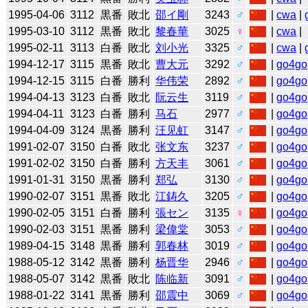
1995-04-06
3112
黒番
敗北
邵イ剛
3243
♂
|
cwa
|
1995-03-10
3112
黒番
敗北
黎春華
3025
♀
|
cwa
|
1995-02-11
3113
白番
敗北
刘小光
3325
♂
|
cwa
|
1994-12-17
3115
黒番
敗北
曹大元
3292
♂
|
go4go
1994-12-15
3115
白番
勝利
华伟荣
2892
♂
|
go4go
1994-04-13
3123
白番
敗北
阮云生
3119
♂
|
go4go
1994-04-11
3123
白番
勝利
马石
2977
♂
|
go4go
1994-04-09
3124
黒番
勝利
汪见虹
3147
♂
|
go4go
1991-02-07
3150
白番
敗北
张文东
3237
♂
|
go4go
1991-02-02
3150
白番
勝利
方天丰
3061
♂
|
go4go
1991-01-31
3150
黒番
勝利
郑弘
3130
♂
|
go4go
1990-02-07
3151
黒番
敗北
江鋳久
3205
♂
|
go4go
1990-02-05
3151
白番
勝利
張セン
3135
♀
|
go4go
1990-02-03
3151
黒番
勝利
梁偉棠
3053
♂
|
go4go
1989-04-15
3148
黒番
勝利
郭春林
3019
♂
|
go4go
1988-05-12
3142
黒番
勝利
杨晋华
2946
♂
|
go4go
1988-05-07
3142
黒番
敗北
陈临新
3091
♂
|
go4go
1988-01-22
3141
黒番
勝利
邵震中
3069
♂
|
go4go