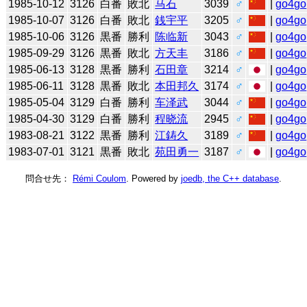
1985-10-12
3126
白番
敗北
马石
3039
♂
|
go4go
1985-10-07
3126
白番
敗北
銭宇平
3205
♂
|
go4go
1985-10-06
3126
黒番
勝利
陈临新
3043
♂
|
go4go
1985-09-29
3126
黒番
敗北
方天丰
3186
♂
|
go4go
1985-06-13
3128
黒番
勝利
石田章
3214
♂
|
go4go
1985-06-11
3128
黒番
敗北
本田邦久
3174
♂
|
go4go
1985-05-04
3129
白番
勝利
车泽武
3044
♂
|
go4go
1985-04-30
3129
白番
勝利
程晓流
2945
♂
|
go4go
1983-08-21
3122
黒番
勝利
江鋳久
3189
♂
|
go4go
1983-07-01
3121
黒番
敗北
苑田勇一
3187
♂
|
go4go
問合せ先：
Rémi Coulom
. Powered by
joedb, the C++ database
.