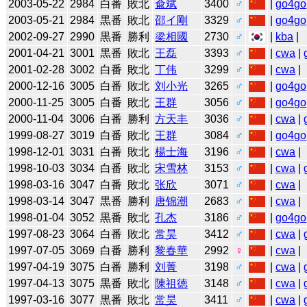
2003-05-22
2984
白番
敗北
兪斌
3400
♂
|
go4go
2003-05-21
2984
黒番
敗北
邵イ剛
3329
♂
|
go4go
2002-09-27
2990
黒番
勝利
梁相國
2730
♂
|
kba
|
2001-04-21
3001
黒番
敗北
王磊
3393
♂
|
cwa
|
2001-02-28
3002
白番
敗北
丁伟
3299
♂
|
cwa
|
2000-12-16
3005
白番
敗北
刘小光
3265
♂
|
go4go
2000-11-25
3005
白番
敗北
王群
3056
♂
|
go4go
2000-11-04
3006
白番
勝利
方天丰
3036
♂
|
cwa
|
1999-08-27
3019
白番
敗北
王群
3084
♂
|
go4go
1998-12-01
3031
白番
敗北
楊士海
3196
♂
|
cwa
|
1998-10-03
3034
白番
敗北
宋雪林
3153
♂
|
cwa
|
1998-03-16
3047
白番
敗北
张欣
3071
♂
|
cwa
|
1998-03-14
3047
黒番
勝利
唐锦潮
2683
♂
|
cwa
|
1998-01-04
3052
黒番
敗北
孔杰
3186
♂
|
go4go
1997-08-23
3064
白番
敗北
常昊
3412
♂
|
cwa
|
1997-07-05
3069
白番
勝利
黎春華
2992
♀
|
cwa
|
1997-04-19
3075
白番
勝利
刘菁
3198
♂
|
cwa
|
1997-04-13
3075
黒番
敗北
陳祖徳
3148
♂
|
cwa
|
1997-03-16
3077
黒番
敗北
常昊
3411
♂
|
cwa
|