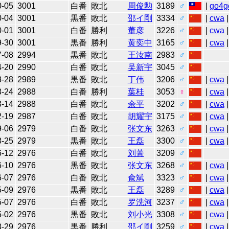
0-05
3001
白番
敗北
周俊勲
3189
♂
|
go4g
0-04
3001
黒番
敗北
邵イ剛
3334
♂
|
cwa
|
0-01
3001
白番
勝利
董彦
3226
♂
|
cwa
|
9-30
3001
黒番
勝利
黄奕中
3165
♂
|
cwa
|
7-08
2994
黒番
敗北
王汝南
2983
♂
4-20
2990
白番
敗北
吴新宇
3045
♂
3-28
2989
黒番
敗北
丁伟
3206
♂
|
cwa
|
3-24
2988
白番
勝利
葉桂
3053
♀
|
cwa
|
3-14
2988
白番
敗北
余平
3202
♂
|
cwa
2-19
2987
白番
敗北
胡耀宇
3175
♂
|
cwa
9-06
2979
白番
敗北
张文东
3263
♂
|
cwa
|
8-25
2979
黒番
敗北
王磊
3300
♂
|
cwa
|
6-12
2976
白番
敗北
刘菁
3209
♂
6-10
2976
黒番
敗北
张文东
3268
♂
|
cwa
6-07
2976
白番
敗北
兪斌
3323
♂
|
cwa
5-09
2976
黒番
敗北
王磊
3289
♂
|
cwa
5-07
2976
白番
敗北
罗洗河
3237
♂
|
cwa
5-02
2976
黒番
敗北
刘小光
3308
♂
|
cwa
3-29
2976
黒番
勝利
邵イ剛
3259
♂
|
cwa