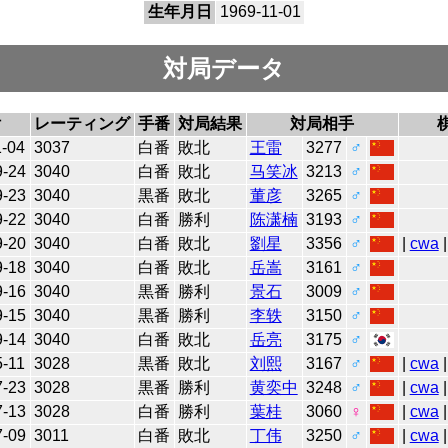
生年月日
1969-11-01
対局データ
付
レーティング
手番
対局結果
対局相手
1-04
3037
白番
敗北
王雷
3277
♂
9-24
3040
白番
敗北
马笑冰
3213
♂
9-23
3040
黒番
敗北
董彦
3265
♂
9-22
3040
白番
勝利
陈潇楠
3193
♂
9-20
3040
白番
敗北
劉星
3356
♂
|
cwa
|
9-18
3040
白番
敗北
岳嵩
3161
♂
9-16
3040
黒番
勝利
景石
3009
♂
9-15
3040
黒番
勝利
李轶
3150
♂
9-14
3040
白番
敗北
岳亮
3175
♂
5-11
3028
黒番
敗北
刘熙
3167
♂
|
cwa
|
7-23
3028
黒番
勝利
黄奕中
3248
♂
|
cwa
|
7-13
3028
白番
勝利
葉桂
3060
♀
|
cwa
|
7-09
3011
白番
敗北
丁伟
3250
♂
|
cwa
|