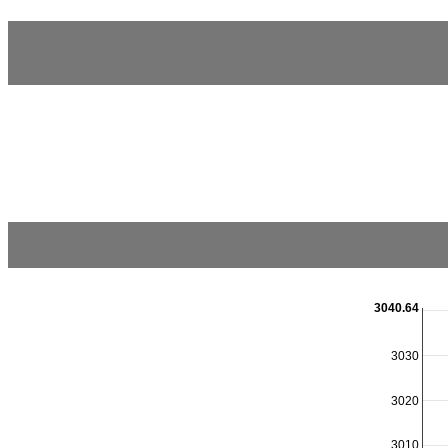
3040.64
3030
3020
3010