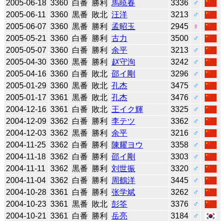
2005-06-18
3360
白番
勝利
馬暁春
3336
♂
2005-06-11
3360
黒番
敗北
汪洋
3213
♂
2005-06-07
3360
黒番
勝利
孟昭玉
2945
♀
2005-05-21
3360
白番
勝利
古力
3500
♂
2005-05-07
3360
白番
勝利
余平
3213
♂
2005-04-30
3360
黒番
勝利
赵守洵
3242
♂
2005-04-16
3360
白番
敗北
邵イ剛
3296
♂
2005-01-29
3360
黒番
敗北
孔杰
3475
♂
2005-01-17
3361
黒番
敗北
孔杰
3476
♂
2004-12-16
3361
白番
敗北
王イク輝
3325
♂
2004-12-09
3362
白番
勝利
李テツ
3362
♂
2004-12-03
3362
黒番
勝利
余平
3216
♂
2004-11-25
3362
白番
勝利
陳耀ヨウ
3358
♂
2004-11-18
3362
白番
勝利
邵イ剛
3303
♂
2004-11-11
3362
黒番
勝利
刘世振
3320
♂
2004-11-04
3362
白番
勝利
周鶴洋
3445
♂
2004-10-28
3361
白番
勝利
张学斌
3262
♂
2004-10-23
3361
黒番
敗北
彭筌
3376
♂
2004-10-21
3361
白番
勝利
岳亮
3184
♂