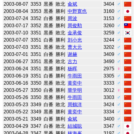
2003-08-07
3353
黒番
敗北
兪斌
3404
♂
2003-08-04
3353
黒番
勝利
中野寛也
3160
♂
2003-07-24
3352
白番
勝利
周波
3153
♂
2003-07-17
3352
黒番
勝利
周俊勲
3260
♂
2003-07-10
3351
黒番
敗北
金承俊
3259
♂
2003-07-07
3351
白番
勝利
刘小光
3244
♂
2003-07-03
3351
黒番
敗北
曹大元
3202
♂
2003-07-01
3351
白番
勝利
谢赫
3409
♂
2003-06-27
3351
黒番
敗北
古力
3490
♂
2003-06-24
3351
黒番
勝利
杨晖
2975
♀
2003-06-19
3351
白番
勝利
牛雨田
3305
♂
2003-06-16
3350
黒番
敗北
黄奕中
3333
♂
2003-05-27
3350
白番
勝利
華学明
3012
♀
2003-05-26
3350
黒番
勝利
牛雨田
3303
♂
2003-05-23
3349
白番
敗北
周鶴洋
3424
♂
2003-05-22
3349
黒番
勝利
黄奕中
3334
♂
2003-05-21
3349
白番
勝利
兪斌
3400
♂
2003-04-29
3347
白番
敗北
結城聡
3347
♂
2003-04-28
3347
黒番
勝利
林海峯
3197
♂