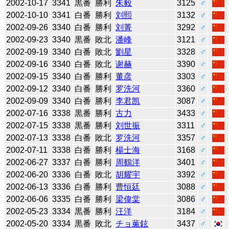
2002-10-17
3341
黒番
勝利
朱毅
3125
♂
2002-10-10
3341
白番
勝利
刘熙
3132
♂
2002-09-26
3340
白番
勝利
刘菁
3292
♂
2002-09-23
3340
黒番
敗北
潘峰
3121
♂
2002-09-19
3340
白番
敗北
劉星
3328
♂
2002-09-16
3340
白番
敗北
谢赫
3390
♂
2002-09-15
3340
白番
勝利
董彦
3303
♂
2002-09-12
3340
白番
勝利
罗洗河
3360
♂
2002-09-09
3340
白番
勝利
李君凯
3087
♂
2002-07-16
3338
黒番
勝利
古力
3433
♂
2002-07-15
3338
黒番
勝利
刘世振
3311
♂
2002-07-13
3338
白番
敗北
罗洗河
3357
♂
2002-07-11
3338
白番
勝利
楊士海
3168
♂
2002-06-27
3337
白番
勝利
周鶴洋
3401
♂
2002-06-20
3336
白番
敗北
胡耀宇
3392
♂
2002-06-13
3336
白番
勝利
曹恒廷
3088
♂
2002-06-06
3335
白番
勝利
梁偉棠
3086
♂
2002-05-23
3334
黒番
勝利
汪洋
3184
♂
2002-05-20
3334
黒番
敗北
チョ薫鉉
3437
♂