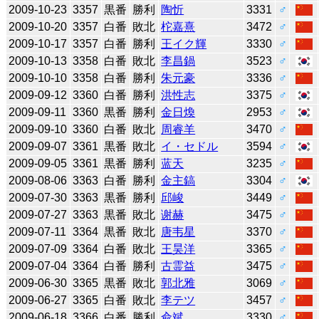
2009-10-23
3357
黒番
勝利
陶忻
3331
♂
2009-10-20
3357
白番
敗北
柁嘉熹
3472
♂
2009-10-17
3357
白番
勝利
王イク輝
3330
♂
2009-10-13
3358
白番
敗北
李昌鍋
3523
♂
2009-10-10
3358
白番
勝利
朱元豪
3336
♂
2009-09-12
3360
白番
勝利
洪性志
3375
♂
2009-09-11
3360
黒番
勝利
金日煥
2953
♂
2009-09-10
3360
白番
敗北
周睿羊
3470
♂
2009-09-07
3361
黒番
敗北
イ・セドル
3594
♂
2009-09-05
3361
黒番
勝利
蓝天
3235
♂
2009-08-06
3363
白番
勝利
金主鎬
3304
♂
2009-07-30
3363
黒番
勝利
邱峻
3449
♂
2009-07-27
3363
黒番
敗北
谢赫
3475
♂
2009-07-11
3364
黒番
敗北
唐韦星
3370
♂
2009-07-09
3364
白番
敗北
王昊洋
3365
♂
2009-07-04
3364
白番
勝利
古霊益
3475
♂
2009-06-30
3365
黒番
敗北
郭北雅
3069
♂
2009-06-27
3365
白番
敗北
李テツ
3457
♂
2009-06-18
3366
白番
勝利
兪斌
3330
♂