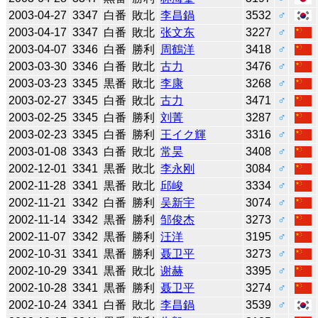
2003-04-27
3347
白番
敗北
李昌鍋
3532
♂
2003-04-17
3347
白番
敗北
张文东
3227
♂
2003-04-07
3346
白番
勝利
周鶴洋
3418
♂
2003-03-30
3346
白番
敗北
古力
3476
♂
2003-03-23
3345
黒番
敗北
李康
3268
♂
2003-02-27
3345
白番
敗北
古力
3471
♂
2003-02-25
3345
白番
勝利
刘菁
3287
♂
2003-02-23
3345
白番
勝利
王イク輝
3316
♂
2003-01-08
3343
白番
敗北
常昊
3408
♂
2002-12-01
3341
黒番
敗北
李永刚
3084
♂
2002-11-28
3341
黒番
敗北
邱峻
3334
♂
2002-11-21
3342
白番
勝利
吴新宇
3074
♂
2002-11-14
3342
黒番
勝利
邹俊杰
3273
♂
2002-11-07
3342
黒番
勝利
汪洋
3195
♂
2002-10-31
3341
黒番
勝利
聂卫平
3273
♂
2002-10-29
3341
黒番
敗北
谢赫
3395
♂
2002-10-28
3341
黒番
勝利
聂卫平
3274
♂
2002-10-24
3341
白番
敗北
李昌鍋
3539
♂