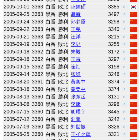
2005-10-01
3363
白番
敗北
睦鎭碩
3385
♂
2005-09-25
3363
黒番
勝利
谢赫
3497
♂
2005-09-24
3363
白番
勝利
孙梦厦
3298
♂
2005-09-22
3363
白番
勝利
王尭
3340
♂
2005-09-21
3363
黒番
勝利
汪洋
3215
♂
2005-09-19
3363
白番
敗北
李劼
3255
♂
2005-09-18
3362
白番
勝利
朱毅
3172
♂
2005-09-16
3362
白番
勝利
王雷
3297
♂
2005-09-15
3362
黒番
勝利
崔灿
3158
♂
2005-09-14
3362
黒番
敗北
张维
3246
♂
2005-08-20
3361
白番
敗北
黄奕中
3374
♂
2005-08-16
3360
白番
敗北
黄奕中
3374
♂
2005-08-13
3360
白番
勝利
张东岳
3131
♂
2005-08-06
3360
黒番
敗北
李康
3296
♂
2005-07-15
3360
白番
敗北
胡耀宇
3445
♂
2005-07-12
3360
白番
勝利
刘菁
3242
♂
2005-07-09
3360
黒番
敗北
刘世振
3326
♂
2005-06-25
3360
白番
敗北
王イク輝
3321
♂