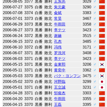
2006-08-05
3377
黒番
勝利
王东亮
3029
♂
2006-07-27
3375
白番
敗北
朱元豪
3290
♂
2006-07-08
3374
白番
敗北
兪斌
3383
♂
2006-07-01
3373
白番
敗北
常昊
3467
♂
2006-06-29
3373
黒番
敗北
牛雨田
3358
♂
2006-06-27
3373
黒番
勝利
李テツ
3423
♂
2006-06-24
3372
黒番
敗北
谢赫
3515
♂
2006-06-15
3372
白番
敗北
孔杰
3485
♂
2006-06-10
3372
白番
勝利
冯伟
3171
♂
2006-06-07
3371
黒番
敗北
罗洗河
3408
♂
2006-06-03
3371
白番
敗北
李テツ
3423
♂
2006-05-15
3371
黒番
敗北
金東熙
3206
♂
2006-05-11
3371
白番
勝利
黄奕中
3362
♂
2006-05-03
3370
黒番
敗北
パク・ヨンフン
3475
♂
2006-05-02
3370
白番
敗北
河野臨
3299
♂
2006-05-01
3371
白番
勝利
王立誠
3231
♂
2006-04-28
3371
白番
勝利
邹俊杰
3303
♂
2006-04-20
3370
白番
敗北
牛雨田
3355
♂
2006-04-15
3370
黒番
勝利
王磊
3395
♂