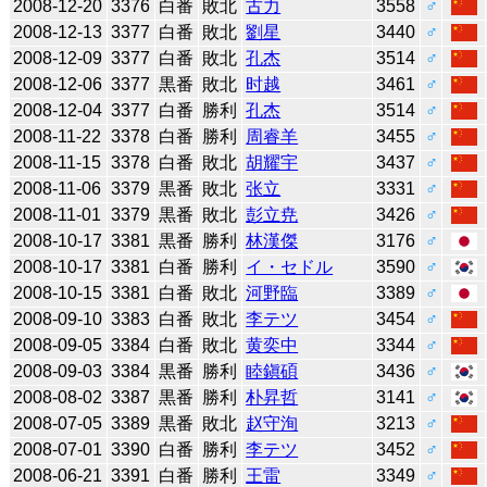
2008-12-20
3376
白番
敗北
古力
3558
♂
2008-12-13
3377
白番
敗北
劉星
3440
♂
2008-12-09
3377
白番
敗北
孔杰
3514
♂
2008-12-06
3377
黒番
敗北
时越
3461
♂
2008-12-04
3377
白番
勝利
孔杰
3514
♂
2008-11-22
3378
白番
勝利
周睿羊
3455
♂
2008-11-15
3378
白番
敗北
胡耀宇
3437
♂
2008-11-06
3379
黒番
敗北
张立
3331
♂
2008-11-01
3379
黒番
敗北
彭立尭
3426
♂
2008-10-17
3381
黒番
勝利
林漢傑
3176
♂
2008-10-17
3381
白番
勝利
イ・セドル
3590
♂
2008-10-15
3381
白番
敗北
河野臨
3389
♂
2008-09-10
3383
白番
敗北
李テツ
3454
♂
2008-09-05
3384
白番
敗北
黄奕中
3344
♂
2008-09-03
3384
黒番
勝利
睦鎭碩
3436
♂
2008-08-02
3387
黒番
勝利
朴昇哲
3141
♂
2008-07-05
3389
黒番
敗北
赵守洵
3213
♂
2008-07-01
3390
白番
勝利
李テツ
3452
♂
2008-06-21
3391
白番
勝利
王雷
3349
♂