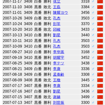
2007-11-17
3408
白番
勝利
张立
3318
♂
2007-11-10
3408
黒番
敗北
王磊
3384
♂
2007-11-01
3409
黒番
勝利
陳耀ヨウ
3456
♂
2007-10-26
3409
白番
敗北
孔杰
3503
♂
2007-10-24
3409
白番
勝利
彭筌
3370
♂
2007-10-20
3410
黒番
敗北
邱峻
3433
♂
2007-10-13
3410
白番
勝利
劉星
3440
♂
2007-10-11
3410
黒番
勝利
孔杰
3503
♂
2007-10-09
3410
白番
勝利
孔杰
3503
♂
2007-09-27
3410
白番
勝利
李华嵩
3168
♂
2007-09-19
3410
黒番
勝利
胡耀宇
3452
♂
2007-08-25
3409
黒番
勝利
李テツ
3438
♂
2007-08-21
3409
白番
勝利
李康
3336
♂
2007-08-18
3409
白番
勝利
孟泰齢
3308
♂
2007-08-09
3408
黒番
敗北
王檄
3445
♂
2007-07-17
3407
黒番
勝利
李康
3334
♂
2007-07-16
3407
白番
勝利
劉星
3436
♂
2007-07-15
3407
黒番
敗北
谢赫
3499
♂
2007-07-13
3407
黒番
勝利
刘世振
3300
♂