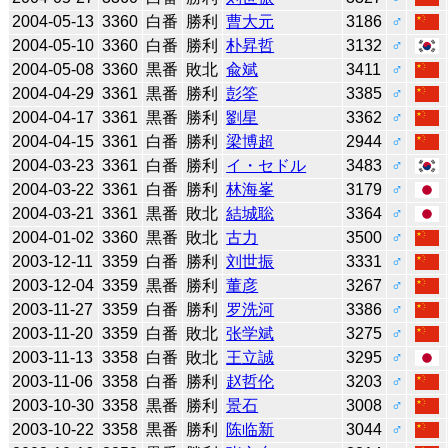
2004-05-13
3360
白番
勝利
曹大元
3186
♂
2004-05-10
3360
白番
勝利
朴昇哲
3132
♂
2004-05-08
3360
黒番
敗北
兪斌
3411
♂
2004-04-29
3361
黒番
勝利
彭筌
3385
♂
2004-04-17
3361
黒番
勝利
劉星
3362
♂
2004-04-15
3361
白番
勝利
梁博超
2944
♂
2004-03-23
3361
白番
勝利
イ・セドル
3483
♂
2004-03-22
3361
白番
勝利
林海峯
3179
♂
2004-03-21
3361
黒番
敗北
結城聡
3364
♂
2004-01-02
3360
黒番
敗北
古力
3500
♂
2003-12-11
3359
白番
勝利
刘世振
3331
♂
2003-12-04
3359
黒番
勝利
董彦
3267
♂
2003-11-27
3359
白番
勝利
罗洗河
3386
♂
2003-11-20
3359
白番
敗北
张学斌
3275
♂
2003-11-13
3358
白番
敗北
王立誠
3295
♂
2003-11-06
3358
白番
勝利
赵哲伦
3203
♂
2003-10-30
3358
黒番
勝利
景石
3008
♂
2003-10-22
3358
黒番
勝利
陈临新
3044
♂