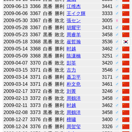
2009-06-13
3366
黒番
勝利
江维杰
3441
♂
2009-06-06
3367
白番
勝利
王イク輝
3333
♂
2009-05-30
3367
白番
敗北
張セン
3005
♀
2009-05-28
3367
白番
勝利
胡耀宇
3431
♂
2009-05-23
3367
黒番
敗北
周睿羊
3458
♂
2009-05-18
3368
黒番
敗北
崔哲瀚
3536
♂
2009-05-14
3368
白番
勝利
时越
3462
♂
2009-05-09
3368
黒番
勝利
陈潇楠
3251
♂
2009-04-07
3370
白番
敗北
彭筌
3420
♂
2009-03-15
3371
白番
敗北
古力
3546
♂
2009-03-14
3371
白番
勝利
聂卫平
3171
♂
2009-03-14
3371
白番
勝利
朴文尭
3461
♂
2009-02-17
3372
白番
敗北
刘菁
3246
♂
2009-02-13
3372
白番
敗北
周鶴洋
3458
♂
2009-02-11
3373
白番
勝利
时越
3462
♂
2009-02-08
3373
黒番
敗北
周鶴洋
3458
♂
2008-12-27
3376
白番
勝利
檀嘯
3400
♂
2008-12-24
3376
白番
勝利
周贺玺
3326
♂