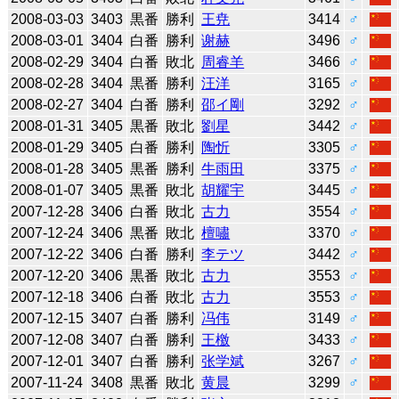
2008-03-03
3403
黒番
勝利
王尭
3414
♂
2008-03-01
3404
白番
勝利
谢赫
3496
♂
2008-02-29
3404
白番
敗北
周睿羊
3466
♂
2008-02-28
3404
黒番
勝利
汪洋
3165
♂
2008-02-27
3404
白番
勝利
邵イ剛
3292
♂
2008-01-31
3405
黒番
敗北
劉星
3442
♂
2008-01-29
3405
白番
勝利
陶忻
3305
♂
2008-01-28
3405
黒番
勝利
牛雨田
3375
♂
2008-01-07
3405
黒番
敗北
胡耀宇
3445
♂
2007-12-28
3406
白番
敗北
古力
3554
♂
2007-12-24
3406
黒番
敗北
檀嘯
3370
♂
2007-12-22
3406
白番
勝利
李テツ
3442
♂
2007-12-20
3406
黒番
敗北
古力
3553
♂
2007-12-18
3406
白番
敗北
古力
3553
♂
2007-12-15
3407
白番
勝利
冯伟
3149
♂
2007-12-08
3407
白番
勝利
王檄
3433
♂
2007-12-01
3407
白番
勝利
张学斌
3267
♂
2007-11-24
3408
黒番
敗北
黄晨
3299
♂