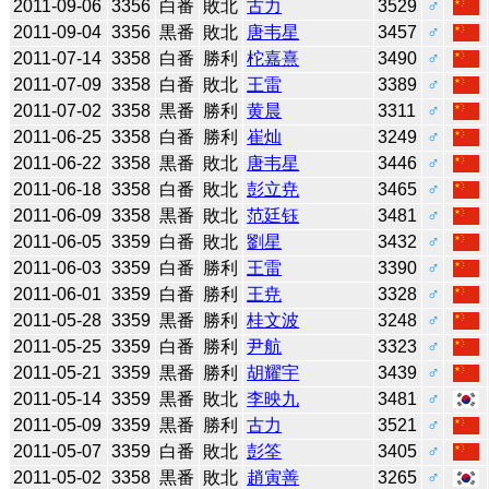
2011-09-06
3356
白番
敗北
古力
3529
♂
2011-09-04
3356
黒番
敗北
唐韦星
3457
♂
2011-07-14
3358
白番
勝利
柁嘉熹
3490
♂
2011-07-09
3358
白番
敗北
王雷
3389
♂
2011-07-02
3358
黒番
勝利
黄晨
3311
♂
2011-06-25
3358
白番
勝利
崔灿
3249
♂
2011-06-22
3358
黒番
敗北
唐韦星
3446
♂
2011-06-18
3358
白番
敗北
彭立尭
3465
♂
2011-06-09
3358
黒番
敗北
范廷钰
3481
♂
2011-06-05
3359
白番
敗北
劉星
3432
♂
2011-06-03
3359
白番
勝利
王雷
3390
♂
2011-06-01
3359
白番
勝利
王尭
3328
♂
2011-05-28
3359
黒番
勝利
桂文波
3248
♂
2011-05-25
3359
白番
勝利
尹航
3323
♂
2011-05-21
3359
黒番
勝利
胡耀宇
3439
♂
2011-05-14
3359
黒番
敗北
李映九
3481
♂
2011-05-09
3359
黒番
勝利
古力
3521
♂
2011-05-07
3359
白番
敗北
彭筌
3405
♂
2011-05-02
3358
黒番
敗北
趙寅善
3265
♂