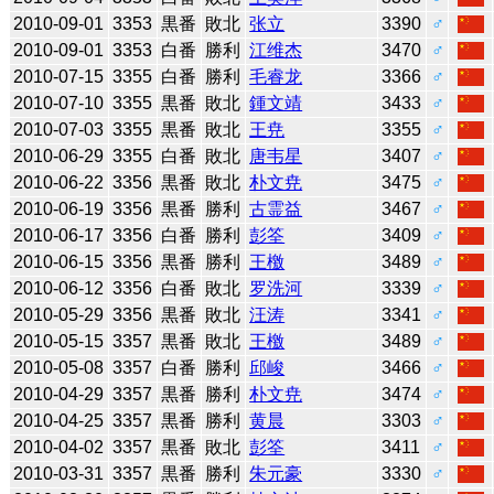
2010-09-01
3353
黒番
敗北
张立
3390
♂
2010-09-01
3353
白番
勝利
江维杰
3470
♂
2010-07-15
3355
白番
勝利
毛睿龙
3366
♂
2010-07-10
3355
黒番
敗北
鍾文靖
3433
♂
2010-07-03
3355
黒番
敗北
王尭
3355
♂
2010-06-29
3355
白番
敗北
唐韦星
3407
♂
2010-06-22
3356
黒番
敗北
朴文尭
3475
♂
2010-06-19
3356
黒番
勝利
古霊益
3467
♂
2010-06-17
3356
白番
勝利
彭筌
3409
♂
2010-06-15
3356
黒番
勝利
王檄
3489
♂
2010-06-12
3356
白番
敗北
罗洗河
3339
♂
2010-05-29
3356
黒番
敗北
汪涛
3341
♂
2010-05-15
3357
黒番
敗北
王檄
3489
♂
2010-05-08
3357
白番
勝利
邱峻
3466
♂
2010-04-29
3357
黒番
勝利
朴文尭
3474
♂
2010-04-25
3357
黒番
勝利
黄晨
3303
♂
2010-04-02
3357
黒番
敗北
彭筌
3411
♂
2010-03-31
3357
黒番
勝利
朱元豪
3330
♂