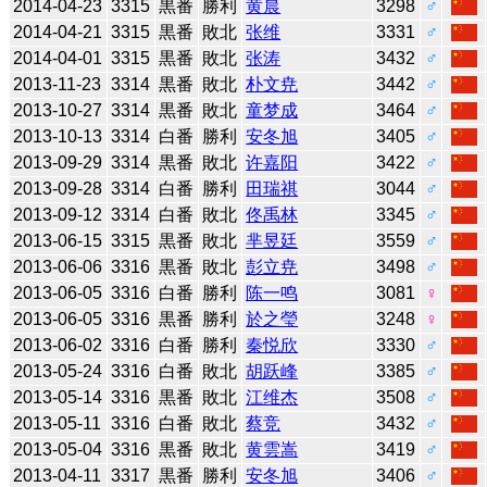
2014-04-23
3315
黒番
勝利
黄晨
3298
♂
2014-04-21
3315
黒番
敗北
张维
3331
♂
2014-04-01
3315
黒番
敗北
张涛
3432
♂
2013-11-23
3314
黒番
敗北
朴文尭
3442
♂
2013-10-27
3314
黒番
敗北
童梦成
3464
♂
2013-10-13
3314
白番
勝利
安冬旭
3405
♂
2013-09-29
3314
黒番
敗北
许嘉阳
3422
♂
2013-09-28
3314
白番
勝利
田瑞祺
3044
♂
2013-09-12
3314
白番
敗北
佟禹林
3345
♂
2013-06-15
3315
黒番
敗北
芈昱廷
3559
♂
2013-06-06
3316
黒番
敗北
彭立尭
3498
♂
2013-06-05
3316
白番
勝利
陈一鸣
3081
♀
2013-06-05
3316
黒番
勝利
於之瑩
3248
♀
2013-06-02
3316
白番
勝利
秦悦欣
3330
♂
2013-05-24
3316
白番
敗北
胡跃峰
3385
♂
2013-05-14
3316
黒番
敗北
江维杰
3508
♂
2013-05-11
3316
白番
敗北
蔡竞
3432
♂
2013-05-04
3316
黒番
敗北
黄雲嵩
3419
♂
2013-04-11
3317
黒番
勝利
安冬旭
3406
♂