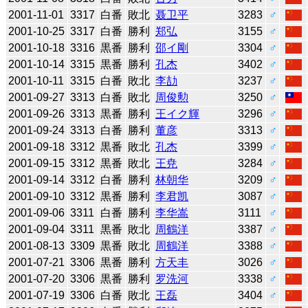
2001-11-01
3317
白番
敗北
聂卫平
3283
♂
2001-10-25
3317
白番
勝利
郑弘
3155
♂
2001-10-18
3316
黒番
勝利
邵イ剛
3304
♂
2001-10-14
3315
黒番
勝利
孔杰
3402
♂
2001-10-11
3315
白番
敗北
李劼
3237
♂
2001-09-27
3313
白番
敗北
周俊勲
3250
♂
2001-09-26
3313
黒番
勝利
王イク輝
3296
♂
2001-09-24
3313
白番
勝利
董彦
3313
♂
2001-09-18
3312
黒番
敗北
孔杰
3399
♂
2001-09-15
3312
黒番
敗北
王尭
3284
♂
2001-09-14
3312
白番
勝利
林朝华
3209
♂
2001-09-10
3312
黒番
勝利
李君凯
3087
♂
2001-09-06
3311
白番
勝利
李华嵩
3111
♂
2001-09-04
3311
黒番
敗北
周鶴洋
3387
♂
2001-08-13
3309
黒番
敗北
周鶴洋
3388
♂
2001-07-21
3306
黒番
勝利
方天丰
3026
♂
2001-07-20
3306
黒番
勝利
罗洗河
3338
♂
2001-07-19
3306
白番
敗北
王磊
3404
♂