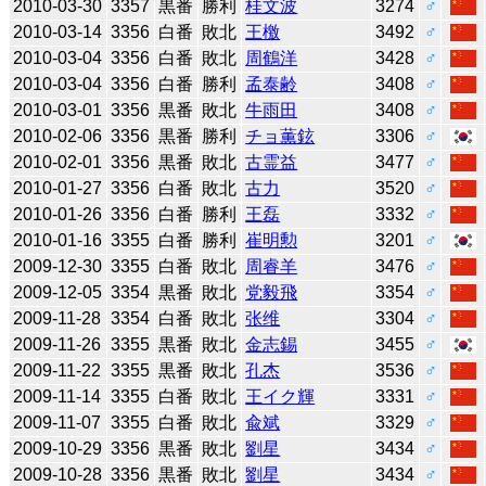
2010-03-30
3357
黒番
勝利
桂文波
3274
♂
2010-03-14
3356
白番
敗北
王檄
3492
♂
2010-03-04
3356
白番
敗北
周鶴洋
3428
♂
2010-03-04
3356
白番
勝利
孟泰齢
3408
♂
2010-03-01
3356
黒番
敗北
牛雨田
3408
♂
2010-02-06
3356
黒番
勝利
チョ薫鉉
3306
♂
2010-02-01
3356
黒番
敗北
古霊益
3477
♂
2010-01-27
3356
白番
敗北
古力
3520
♂
2010-01-26
3356
白番
勝利
王磊
3332
♂
2010-01-16
3355
白番
勝利
崔明勲
3201
♂
2009-12-30
3355
白番
敗北
周睿羊
3476
♂
2009-12-05
3354
黒番
敗北
党毅飛
3354
♂
2009-11-28
3354
白番
敗北
张维
3304
♂
2009-11-26
3355
黒番
敗北
金志錫
3455
♂
2009-11-22
3355
黒番
敗北
孔杰
3536
♂
2009-11-14
3355
白番
敗北
王イク輝
3331
♂
2009-11-07
3355
白番
敗北
兪斌
3329
♂
2009-10-29
3356
黒番
敗北
劉星
3434
♂
2009-10-28
3356
黒番
敗北
劉星
3434
♂