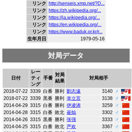
リンク
http://senseis.xmp.net/?D...
リンク
https://zh.wikipedia.org/...
リンク
https://ja.wikipedia.org/...
リンク
https://en.wikipedia.org/...
リンク
https://www.baduk.or.kr/r...
生年月日
1979-05-16
対局データ
レー
対局
日付
ティ
手番
対局相手
結果
ング
2018-07-22
3339
白番
勝利
劉志遠
3140
♂
2018-07-22
3339
黒番
勝利
李立言
3138
♂
2014-04-29
3315
白番
勝利
伊凌涛
3259
♂
2014-04-28
3315
白番
敗北
崔灿
3302
♂
2014-04-26
3315
黒番
勝利
张强
3333
♂
2014-04-25
3315
白番
敗北
严欢
3367
♂