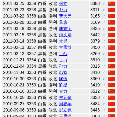
2011-03-25
3358
白番
敗北
张立
3383
♂
2011-03-23
3358
黒番
勝利
孙力
3311
♂
2011-03-22
3358
白番
勝利
曹大元
3165
♂
2011-03-20
3358
白番
勝利
董彦
3169
♂
2011-03-18
3358
黒番
勝利
胡耀宇
3435
♂
2011-03-15
3358
黒番
敗北
鍾文靖
3442
♂
2011-03-14
3358
白番
勝利
常昊
3379
♂
2011-02-13
3357
白番
敗北
古霊益
3450
♂
2011-02-12
3357
黒番
勝利
丁烈
3269
♂
2010-12-21
3354
白番
敗北
古力
3510
♂
2010-12-04
3354
黒番
敗北
孙力
3315
♂
2010-11-04
3353
白番
敗北
彭筌
3410
♂
2010-10-30
3353
白番
敗北
陶忻
3360
♂
2010-10-21
3353
白番
勝利
劉星
3410
♂
2010-10-16
3353
白番
勝利
古力
3512
♂
2010-10-09
3353
白番
敗北
朱元豪
3333
♂
2010-09-27
3353
白番
敗北
周睿羊
3484
♂
2010-09-06
3353
白番
敗北
彭立尭
3446
♂
2010-09-04
3353
白番
敗北
王昊洋
3368
♂