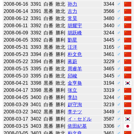
2008-06-16
3391
白番
敗北
孙力
3344
♂
2008-06-14
3391
黒番
敗北
古力
3566
♂
2008-06-12
3391
白番
敗北
常昊
3480
♂
2008-06-11
3392
白番
敗北
胡耀宇
3440
♂
2008-06-09
3392
白番
勝利
胡跃峰
3244
♂
2008-06-05
3392
白番
勝利
劉星
3445
♂
2008-05-31
3393
黒番
敗北
汪洋
3165
♂
2008-05-23
3394
白番
勝利
朴文尭
3461
♂
2008-05-22
3394
白番
勝利
蒋蔚
3229
♂
2008-05-15
3395
白番
敗北
周睿羊
3465
♂
2008-05-10
3395
白番
敗北
邱峻
3445
♂
2008-04-21
3398
黒番
敗北
金亨奐
3194
♂
2008-04-17
3398
黒番
勝利
张立
3319
♂
2008-04-05
3400
白番
勝利
李劼
3244
♂
2008-03-29
3401
白番
勝利
赵守洵
3219
♂
2008-03-22
3402
黒番
勝利
李テツ
3449
♂
2008-03-17
3402
白番
勝利
イ・セドル
3587
♂
2008-03-15
3403
黒番
勝利
依田紀基
3306
♂
2008-03-05
3403
白番
敗北
朴文尭
3461
♂