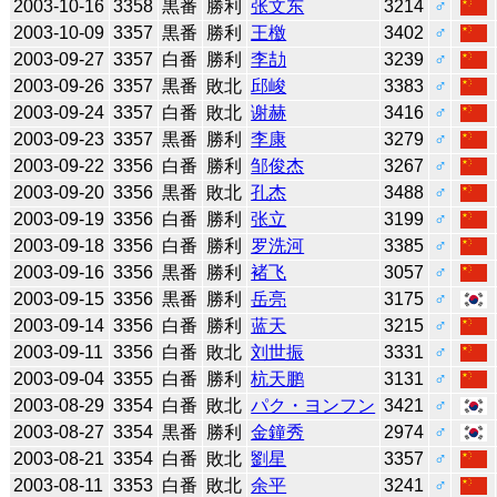
2003-10-16
3358
黒番
勝利
张文东
3214
♂
2003-10-09
3357
黒番
勝利
王檄
3402
♂
2003-09-27
3357
白番
勝利
李劼
3239
♂
2003-09-26
3357
黒番
敗北
邱峻
3383
♂
2003-09-24
3357
白番
敗北
谢赫
3416
♂
2003-09-23
3357
黒番
勝利
李康
3279
♂
2003-09-22
3356
白番
勝利
邹俊杰
3267
♂
2003-09-20
3356
黒番
敗北
孔杰
3488
♂
2003-09-19
3356
白番
勝利
张立
3199
♂
2003-09-18
3356
白番
勝利
罗洗河
3385
♂
2003-09-16
3356
黒番
勝利
褚飞
3057
♂
2003-09-15
3356
黒番
勝利
岳亮
3175
♂
2003-09-14
3356
白番
勝利
蓝天
3215
♂
2003-09-11
3356
白番
敗北
刘世振
3331
♂
2003-09-04
3355
白番
勝利
杭天鹏
3131
♂
2003-08-29
3354
白番
敗北
パク・ヨンフン
3421
♂
2003-08-27
3354
黒番
勝利
金鐘秀
2974
♂
2003-08-21
3354
白番
敗北
劉星
3357
♂
2003-08-11
3353
白番
敗北
余平
3241
♂