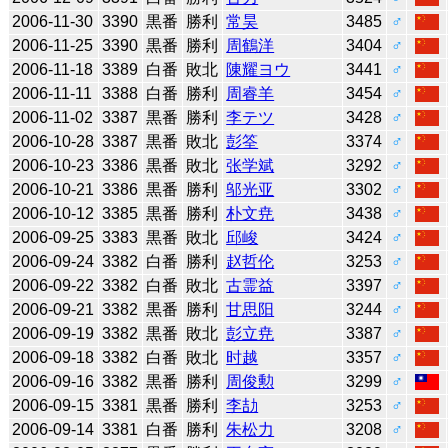
2006-11-30
3390
黒番
勝利
常昊
3485
♂
2006-11-25
3390
黒番
勝利
周鶴洋
3404
♂
2006-11-18
3389
白番
敗北
陳耀ヨウ
3441
♂
2006-11-11
3388
白番
勝利
周睿羊
3454
♂
2006-11-02
3387
黒番
勝利
李テツ
3428
♂
2006-10-28
3387
黒番
敗北
彭筌
3374
♂
2006-10-23
3386
黒番
敗北
张学斌
3292
♂
2006-10-21
3386
黒番
勝利
邬光亚
3302
♂
2006-10-12
3385
黒番
勝利
朴文尭
3438
♂
2006-09-25
3383
黒番
敗北
邱峻
3424
♂
2006-09-24
3382
白番
勝利
赵哲伦
3253
♂
2006-09-22
3382
白番
敗北
古霊益
3397
♂
2006-09-21
3382
黒番
勝利
甘思阳
3244
♂
2006-09-19
3382
黒番
敗北
彭立尭
3387
♂
2006-09-18
3382
白番
敗北
时越
3357
♂
2006-09-16
3382
黒番
勝利
周俊勲
3299
♂
2006-09-15
3381
黒番
勝利
李劼
3253
♂
2006-09-14
3381
白番
勝利
朱松力
3208
♂