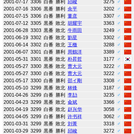
2001-07-17
3306
白番
勝利
邱峻
3275
♂
2001-07-16
3306
黒番
勝利
余平
3202
♂
2001-07-15
3306
白番
勝利
董彦
3307
♂
2001-07-12
3305
黒番
敗北
胡耀宇
3363
♂
2001-06-28
3303
黒番
敗北
牛雨田
3249
♂
2001-06-19
3302
白番
敗北
劉星
3302
♂
2001-06-14
3302
白番
敗北
王檄
3288
♂
2001-06-07
3301
白番
勝利
周鶴洋
3389
♂
2001-05-31
3301
黒番
敗北
朴昇哲
3177
♂
2001-05-27
3300
黒番
敗北
曹大元
3222
♂
2001-05-27
3300
白番
敗北
曹大元
3222
♂
2001-05-17
3300
白番
勝利
邵イ剛
3308
♂
2001-05-10
3299
黒番
敗北
林锋
3187
♂
2001-04-26
3299
白番
勝利
李劼
3235
♂
2001-04-23
3299
黒番
敗北
兪斌
3366
♂
2001-04-19
3299
白番
敗北
赵兴华
3058
♂
2001-04-05
3299
白番
勝利
许书祥
3062
♂
2001-03-31
3299
黒番
敗北
刘菁
3318
♂
2001-03-29
3299
黒番
勝利
邱峻
3272
♂