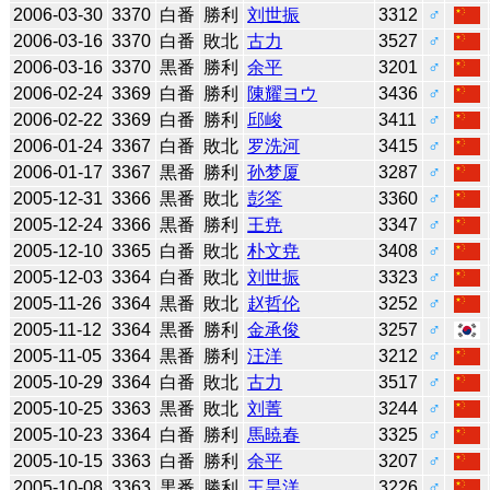
2006-03-30
3370
白番
勝利
刘世振
3312
♂
2006-03-16
3370
白番
敗北
古力
3527
♂
2006-03-16
3370
黒番
勝利
余平
3201
♂
2006-02-24
3369
白番
勝利
陳耀ヨウ
3436
♂
2006-02-22
3369
白番
勝利
邱峻
3411
♂
2006-01-24
3367
白番
敗北
罗洗河
3415
♂
2006-01-17
3367
黒番
勝利
孙梦厦
3287
♂
2005-12-31
3366
黒番
敗北
彭筌
3360
♂
2005-12-24
3366
黒番
勝利
王尭
3347
♂
2005-12-10
3365
白番
敗北
朴文尭
3408
♂
2005-12-03
3364
白番
敗北
刘世振
3323
♂
2005-11-26
3364
黒番
敗北
赵哲伦
3252
♂
2005-11-12
3364
黒番
勝利
金承俊
3257
♂
2005-11-05
3364
黒番
勝利
汪洋
3212
♂
2005-10-29
3364
白番
敗北
古力
3517
♂
2005-10-25
3363
黒番
敗北
刘菁
3244
♂
2005-10-23
3364
白番
勝利
馬暁春
3325
♂
2005-10-15
3363
白番
勝利
余平
3207
♂
2005-10-08
3363
黒番
勝利
王昊洋
3226
♂