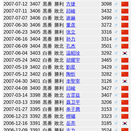
2007-07-12
3407
黒番
勝利
方捷
3098
♂
2007-07-11
3406
黒番
敗北
邱峻
3432
♂
2007-07-07
3406
白番
敗北
谢赫
3499
♂
2007-06-30
3406
黒番
勝利
董彦
3272
♂
2007-06-23
3405
黒番
勝利
张立
3316
♂
2007-06-16
3404
黒番
勝利
孙力
3314
♂
2007-06-09
3404
黒番
敗北
孔杰
3501
♂
2007-06-04
3403
白番
敗北
温昭珍
3292
♂
2007-05-24
3402
白番
敗北
胡耀宇
3465
♂
2007-05-19
3402
白番
敗北
劉星
3429
♂
2007-05-12
3402
白番
勝利
陶忻
3282
♂
2007-04-30
3401
白番
勝利
李聖宰
3126
♂
2007-04-08
3400
黒番
勝利
邱峻
3427
♂
2007-03-14
3398
黒番
敗北
古霊益
3407
♂
2007-03-13
3398
黒番
勝利
聂卫平
3206
♂
2007-01-27
3395
白番
勝利
单子腾
3153
♂
2006-12-23
3392
黒番
敗北
檀嘯
3323
♂
2006-12-16
3391
黒番
敗北
岳亮
3185
♂
2006-12-09
3391
白番
勝利
古力
3524
♂