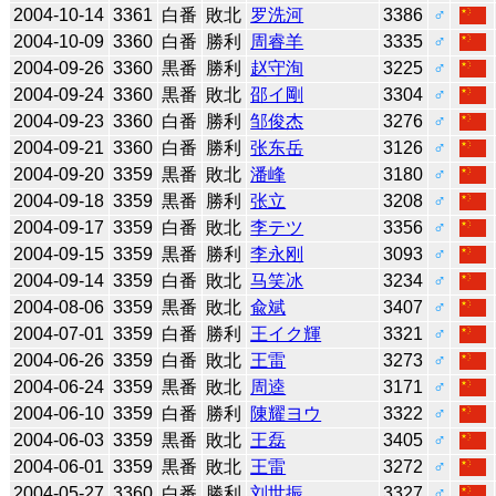
2004-10-14
3361
白番
敗北
罗洗河
3386
♂
2004-10-09
3360
白番
勝利
周睿羊
3335
♂
2004-09-26
3360
黒番
勝利
赵守洵
3225
♂
2004-09-24
3360
黒番
敗北
邵イ剛
3304
♂
2004-09-23
3360
白番
勝利
邹俊杰
3276
♂
2004-09-21
3360
白番
勝利
张东岳
3126
♂
2004-09-20
3359
黒番
敗北
潘峰
3180
♂
2004-09-18
3359
黒番
勝利
张立
3208
♂
2004-09-17
3359
白番
敗北
李テツ
3356
♂
2004-09-15
3359
黒番
勝利
李永刚
3093
♂
2004-09-14
3359
白番
敗北
马笑冰
3234
♂
2004-08-06
3359
黒番
敗北
兪斌
3407
♂
2004-07-01
3359
白番
勝利
王イク輝
3321
♂
2004-06-26
3359
白番
敗北
王雷
3273
♂
2004-06-24
3359
黒番
敗北
周逵
3171
♂
2004-06-10
3359
白番
勝利
陳耀ヨウ
3322
♂
2004-06-03
3359
黒番
敗北
王磊
3405
♂
2004-06-01
3359
黒番
敗北
王雷
3272
♂
2004-05-27
3360
白番
勝利
刘世振
3327
♂