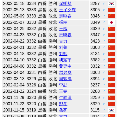
2002-05-18
3334
白番
勝利
崔明勲
3287
♂
2002-05-13
3333
黒番
敗北
王イク輝
3305
♂
2002-05-09
3333
黒番
敗北
馬暁春
3346
♂
2002-05-07
3333
黒番
敗北
張栩
3349
♂
2002-04-25
3332
黒番
敗北
王檄
3329
♂
2002-04-23
3332
白番
敗北
馬暁春
3347
♂
2002-04-22
3332
白番
勝利
古力
3423
♂
2002-04-21
3332
黒番
勝利
刘菁
3303
♂
2002-04-18
3332
黒番
勝利
刘熙
3134
♂
2002-04-10
3332
白番
勝利
胡耀宇
3382
♂
2002-04-08
3332
黒番
勝利
黄奕中
3332
♂
2002-04-04
3331
白番
勝利
赵兴华
3063
♂
2002-03-13
3329
黒番
敗北
周鶴洋
3394
♂
2002-02-04
3326
白番
勝利
李劼
3237
♂
2002-01-22
3324
白番
敗北
王尭
3288
♂
2001-11-29
3320
黒番
勝利
牛雨田
3259
♂
2001-11-22
3320
白番
勝利
彭筌
3329
♂
2001-11-15
3319
黒番
勝利
岳亮
3115
♂
2001-11-08
3318
白番
敗北
古力
3414
♂