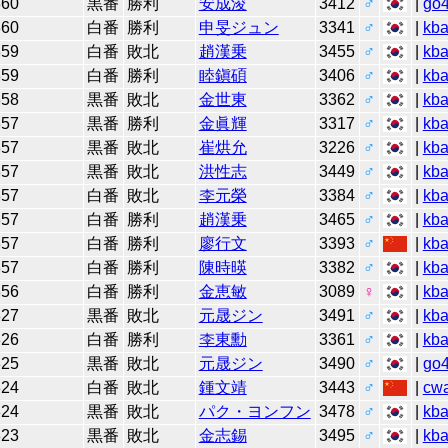
360
黒番
勝利
安成浚
3412
♂
|
go
360
白番
勝利
申旻ジュン
3341
♂
|
kb
359
白番
敗北
趙漢乗
3455
♂
|
kb
359
白番
勝利
睦鎭碩
3406
♂
|
kb
358
黒番
敗北
金世東
3362
♂
|
kb
357
黒番
勝利
金眞輝
3317
♂
|
kb
357
黒番
敗北
崔烘允
3226
♂
|
kb
357
黒番
敗北
洪性志
3449
♂
|
kb
357
白番
敗北
李元榮
3384
♂
|
kb
357
白番
勝利
趙漢乗
3465
♂
|
kb
357
白番
勝利
廖行文
3393
♂
|
kb
357
白番
勝利
陳時暎
3382
♂
|
kb
356
白番
勝利
金恵敏
3089
♀
|
kb
327
黒番
敗北
元晟ジン
3491
♂
|
kb
326
白番
勝利
李東勳
3361
♂
|
kb
325
黒番
敗北
元晟ジン
3490
♂
|
go
324
白番
敗北
鍾文靖
3443
♂
|
cw
324
黒番
敗北
パク・ヨンフン
3478
♂
|
kb
323
黒番
敗北
金志錫
3495
♂
|
kb