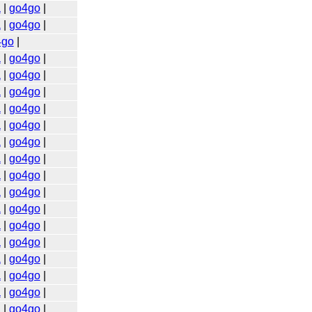
a
|
go4go
|
a
|
go4go
|
4go
|
a
|
go4go
|
a
|
go4go
|
a
|
go4go
|
a
|
go4go
|
a
|
go4go
|
a
|
go4go
|
a
|
go4go
|
a
|
go4go
|
a
|
go4go
|
a
|
go4go
|
a
|
go4go
|
a
|
go4go
|
a
|
go4go
|
a
|
go4go
|
a
|
go4go
|
a
|
go4go
|