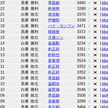
323
黒番
勝利
李昌鍋
3490
♂
|
kb
322
黒番
勝利
朴埈奭
3288
♂
|
kb
321
白番
敗北
李浩範
3370
♂
|
kb
321
黒番
勝利
尹燦熙
3338
♂
|
kb
319
白番
勝利
パク・ヨンフン
3471
♂
|
kb
316
黒番
勝利
韓雄奎
3372
♂
|
kb
315
白番
敗北
元晟ジン
3494
♂
|
kb
314
白番
勝利
崔基勳
3234
♂
|
kb
313
白番
敗北
朴正祥
3351
♂
|
kb
313
白番
敗北
朴時烈
3191
♂
|
kb
311
白番
敗北
姜東潤
3524
♂
|
kb
311
白番
敗北
朴正祥
3352
♂
|
go
311
黒番
敗北
朴正祥
3352
♂
|
kb
310
白番
敗北
李昌鍋
3504
♂
|
kb
310
黒番
敗北
温昭珍
3281
♂
|
kb
310
白番
勝利
崔哲瀚
3546
♂
|
kb
309
白番
敗北
李昌鍋
3508
♂
|
go
309
白番
敗北
李春揆
3289
♂
|
kb
309
黒番
敗北
金志錫
3464
♂
|
kb