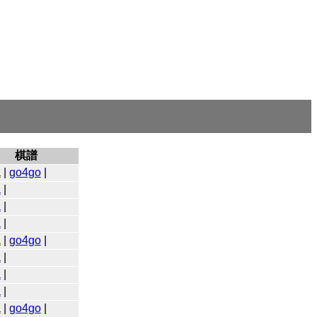
棋譜
a
|
go4go
|
a
|
a
|
a
|
a
|
go4go
|
a
|
a
|
a
|
a
|
go4go
|