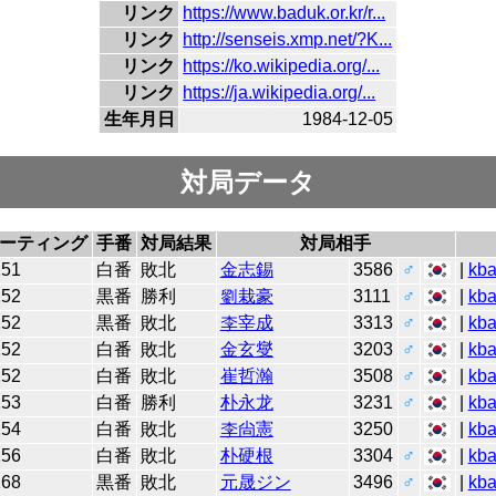
リンク
https://www.baduk.or.kr/r...
リンク
http://senseis.xmp.net/?K...
リンク
https://ko.wikipedia.org/...
リンク
https://ja.wikipedia.org/...
生年月日
1984-12-05
対局データ
ーティング
手番
対局結果
対局相手
251
白番
敗北
金志錫
3586
♂
|
kb
252
黒番
勝利
劉栽豪
3111
♂
|
kb
252
黒番
敗北
李宰成
3313
♂
|
kb
252
白番
敗北
金玄燮
3203
♂
|
kb
252
白番
敗北
崔哲瀚
3508
♂
|
kb
253
白番
勝利
朴永龙
3231
♂
|
kb
254
白番
敗北
李尙憲
3250
|
kb
256
白番
敗北
朴硬根
3304
♂
|
kb
268
黒番
敗北
元晟ジン
3496
♂
|
kb