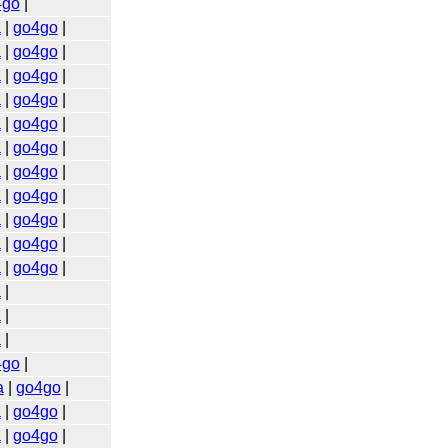
4go
|
a
|
go4go
|
a
|
go4go
|
a
|
go4go
|
a
|
go4go
|
a
|
go4go
|
a
|
go4go
|
a
|
go4go
|
a
|
go4go
|
a
|
go4go
|
a
|
go4go
|
a
|
go4go
|
a
|
a
|
a
|
4go
|
a
|
go4go
|
a
|
go4go
|
a
|
go4go
|