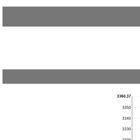
3360.37
3350
3340
3330