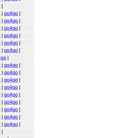
a
|
a
|
go4go
|
a
|
go4go
|
a
|
go4go
|
a
|
go4go
|
a
|
go4go
|
a
|
go4go
|
4go
|
a
|
go4go
|
a
|
go4go
|
a
|
go4go
|
a
|
go4go
|
a
|
go4go
|
a
|
go4go
|
a
|
go4go
|
a
|
go4go
|
a
|
go4go
|
a
|