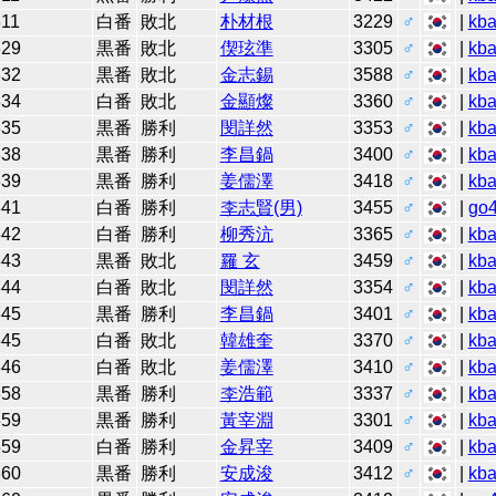
311
白番
敗北
朴材根
3229
♂
|
kb
329
黒番
敗北
偰玹準
3305
♂
|
kb
332
黒番
敗北
金志錫
3588
♂
|
kb
334
白番
敗北
金顯燦
3360
♂
|
kb
335
黒番
勝利
閔詳然
3353
♂
|
kb
338
黒番
勝利
李昌鍋
3400
♂
|
kb
339
黒番
勝利
姜儒澤
3418
♂
|
kb
341
白番
勝利
李志賢(男)
3455
♂
|
go
342
白番
勝利
柳秀沆
3365
♂
|
kb
343
黒番
敗北
羅 玄
3459
♂
|
kb
344
白番
敗北
閔詳然
3354
♂
|
kb
345
黒番
勝利
李昌鍋
3401
♂
|
kb
345
白番
敗北
韓雄奎
3370
♂
|
kb
346
白番
敗北
姜儒澤
3410
♂
|
kb
358
黒番
勝利
李浩範
3337
♂
|
kb
359
黒番
勝利
黃宰淵
3301
♂
|
kb
359
白番
勝利
金昇宰
3409
♂
|
kb
360
黒番
勝利
安成浚
3412
♂
|
kb