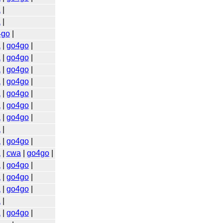
a
|
a
|
4go
|
a
|
go4go
|
a
|
go4go
|
a
|
go4go
|
a
|
go4go
|
a
|
go4go
|
a
|
go4go
|
a
|
go4go
|
a
|
a
|
go4go
|
a
|
cwa
|
go4go
|
a
|
go4go
|
a
|
go4go
|
a
|
go4go
|
a
|
a
|
go4go
|