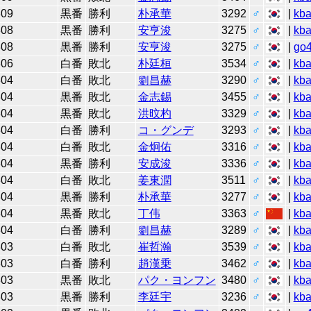
309
黒番
勝利
朴承華
3292
♂
|
kb
308
黒番
勝利
安亨浚
3275
♂
|
kb
308
黒番
勝利
安亨浚
3275
♂
|
go
306
白番
敗北
朴廷桓
3534
♂
|
kb
304
白番
敗北
劉昌赫
3290
♂
|
kb
304
黒番
敗北
金志錫
3455
♂
|
kb
304
黒番
敗北
洪旼杓
3329
♂
|
kb
304
白番
勝利
コ・グンデ
3293
♂
|
kb
304
白番
敗北
金炯佑
3316
♂
|
kb
304
黒番
勝利
安成浚
3336
♂
|
kb
304
白番
敗北
姜東潤
3511
♂
|
kb
304
黒番
勝利
朴承華
3277
♂
|
kb
304
黒番
敗北
丁伟
3363
♂
|
kb
304
白番
勝利
劉昌赫
3289
♂
|
kb
303
白番
敗北
崔哲瀚
3539
♂
|
kb
303
白番
勝利
趙漢乗
3462
♂
|
kb
303
黒番
敗北
パク・ヨンフン
3480
♂
|
kb
303
黒番
勝利
李廷宇
3236
♂
|
kb