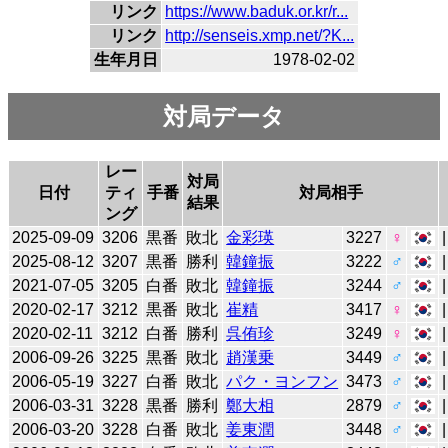
リンク
https://www.baduk.or.kr/r...
リンク
http://senseis.xmp.net/?K...
生年月日
1978-02-02
対局データ
レー
対局
日付
ティ
手番
対局相手
結果
ング
2025-09-09
3206
黒番
敗北
金彩瑛
3227
♀
2025-08-12
3207
黒番
勝利
韓鐘振
3222
♂
2021-07-05
3205
白番
敗北
韓鐘振
3244
♂
2020-02-17
3212
黒番
敗北
崔精
3417
♀
2020-02-11
3212
白番
勝利
呉侑珍
3249
♀
2006-09-26
3225
黒番
敗北
趙漢乗
3449
♂
2006-05-19
3227
白番
敗北
パク・ヨンフン
3473
♂
2006-03-31
3228
黒番
勝利
鄭大相
2879
♂
2006-03-20
3228
白番
敗北
姜東潤
3448
♂