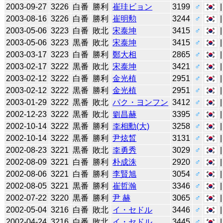
2003-09-27
3226
白番
勝利
崔珪ビョン
3199
♂
2003-08-16
3226
白番
勝利
崔明勲
3244
♂
2003-05-06
3223
白番
敗北
宋泰坤
3415
♂
2003-05-06
3223
黒番
敗北
宋泰坤
3415
♂
2003-03-17
3223
白番
勝利
鄭大相
2865
♂
2003-02-17
3222
黒番
敗北
宋泰坤
3421
♂
2003-02-12
3222
白番
勝利
金光植
2951
♂
2003-02-12
3222
黒番
勝利
金光植
2951
♂
2003-01-29
3222
黒番
敗北
パク・ヨンフン
3412
♂
2002-12-23
3222
黒番
敗北
劉昌赫
3395
♂
2002-10-14
3222
黒番
勝利
李相勳(大)
3258
♂
2002-10-14
3222
黒番
勝利
尹炫晳
3131
♂
2002-08-23
3221
黒番
敗北
李勇秀
3029
♂
2002-08-09
3221
白番
勝利
朴成洙
2920
♂
2002-08-06
3221
白番
勝利
李賢旭
3054
♂
2002-08-05
3221
黒番
勝利
崔哲瀚
3346
♂
2002-07-22
3220
黒番
勝利
尹 赫
3065
♂
2002-05-04
3216
白番
敗北
イ・セドル
3446
♂
2002-04-24
3216
白番
敗北
イ・セドル
3445
♂