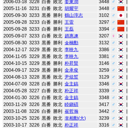
2006-03-18
3228
白番
敗北
姜東潤
3448
♂
2005-11-16
3231
白番
敗北
胡耀宇
3448
♂
2005-09-30
3233
黒番
勝利
鶴山淳志
3102
♂
2005-09-28
3233
白番
勝利
王雷
3297
♂
2005-09-28
3233
白番
勝利
王磊
3394
♂
2005-09-07
3233
白番
敗北
趙惠連
3207
♀
2005-08-30
3233
黒番
勝利
金楠勳
3132
♂
2004-12-17
3229
黒番
敗北
李映九
3386
♂
2004-11-05
3229
黒番
敗北
李映九
3381
♂
2004-10-15
3229
黒番
勝利
朴昇賢
3146
♂
2004-09-17
3229
黒番
勝利
金承俊
3259
♂
2004-08-13
3228
黒番
敗北
尹炫晳
3129
♂
2004-07-09
3228
白番
勝利
金主鎬
3346
♂
2004-05-28
3227
白番
敗北
朴正祥
3339
♂
2004-01-30
3226
白番
敗北
金主鎬
3348
♂
2003-11-29
3226
黒番
敗北
睦鎭碩
3417
♂
2003-11-08
3226
白番
勝利
崔哲瀚
3442
♂
2003-10-25
3226
黒番
敗北
李相勳(大)
3239
♂
2003-10-17
3226
白番
敗北
朴正祥
3316
♂