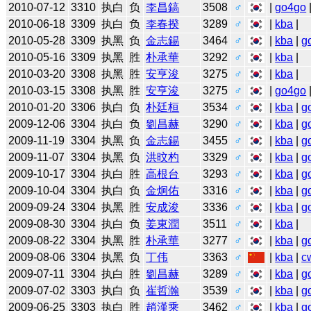
2010-07-12
3310
执白
负
李昌鎬
3508
♂
|
go4go
2010-06-18
3309
执白
负
李春揆
3289
♂
|
kba
|
2010-05-28
3309
执黑
负
金志錫
3464
♂
|
kba
|
g
2010-05-16
3309
执黑
胜
朴承華
3292
♂
|
kba
|
2010-03-20
3308
执黑
胜
安亨浚
3275
♂
|
kba
|
2010-03-15
3308
执黑
胜
安亨浚
3275
♂
|
go4go
2010-01-20
3306
执白
负
朴廷桓
3534
♂
|
kba
|
g
2009-12-06
3304
执白
负
劉昌赫
3290
♂
|
kba
|
g
2009-11-19
3304
执黑
负
金志錫
3455
♂
|
kba
|
g
2009-11-07
3304
执黑
负
洪旼杓
3329
♂
|
kba
|
g
2009-10-17
3304
执白
胜
高根台
3293
♂
|
kba
|
g
2009-10-04
3304
执白
负
金炯佑
3316
♂
|
kba
|
g
2009-09-24
3304
执黑
胜
安成浚
3336
♂
|
kba
|
g
2009-08-30
3304
执白
负
姜東潤
3511
♂
|
kba
|
2009-08-22
3304
执黑
胜
朴承華
3277
♂
|
kba
|
g
2009-08-06
3304
执黑
负
丁伟
3363
♂
|
kba
|
c
2009-07-11
3304
执白
胜
劉昌赫
3289
♂
|
kba
|
g
2009-07-02
3303
执白
负
崔哲瀚
3539
♂
|
kba
|
g
2009-06-25
3303
执白
胜
趙漢乘
3462
♂
|
kba
|
g