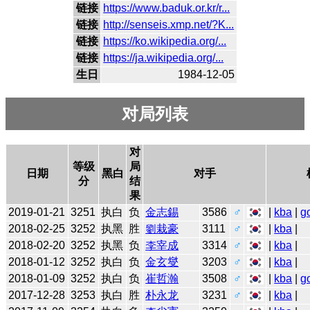
链接
https://www.baduk.or.kr/r...
链接
http://senseis.xmp.net/?K...
链接
https://ko.wikipedia.org/...
链接
https://ja.wikipedia.org/...
生日
1984-12-05
对局列表
对
等级
局
日期
黑白
对手
分
结
果
2019-01-21
3251
执白
负
金志錫
3586
♂
|
kba
|
g
2018-02-25
3252
执黑
胜
劉栽豪
3111
♂
|
kba
|
2018-02-20
3252
执黑
负
李宰成
3314
♂
|
kba
|
2018-01-12
3252
执白
负
金玄燮
3203
♂
|
kba
|
2018-01-09
3252
执白
负
崔哲瀚
3508
♂
|
kba
|
g
2017-12-28
3253
执白
胜
朴永龙
3231
♂
|
kba
|