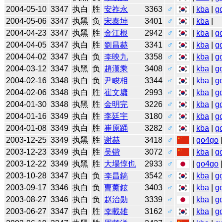
2004-05-10
3347
执白
胜
安祚永
3363
♂
|
kba
|
g
2004-05-06
3347
执黑
负
宋泰坤
3401
♂
|
kba
|
2004-04-23
3347
执黑
胜
金江根
2942
♂
|
kba
|
g
2004-04-05
3347
执白
胜
劉昌赫
3341
♂
|
kba
|
g
2004-04-02
3347
执白
负
李映九
3358
♂
|
kba
|
g
2004-03-12
3347
执黑
负
趙漢乘
3408
♂
|
kba
|
g
2004-02-16
3348
执白
负
尹畯相
3344
♂
|
kba
|
g
2004-02-06
3348
执白
胜
崔文墉
2993
♂
|
kba
|
g
2004-01-30
3348
执黑
胜
金明完
3226
♂
|
kba
|
g
2004-01-16
3349
执白
胜
李廷宇
3180
♂
|
kba
|
g
2004-01-08
3349
执白
胜
崔原踊
3282
♂
|
kba
|
g
2003-12-25
3349
执黑
胜
谢赫
3418
♂
|
go4go
2003-12-23
3349
执白
胜
吴锴
3072
♂
|
kba
|
g
2003-12-22
3349
执黑
胜
大場惇也
2933
♂
|
go4go
2003-10-28
3347
执白
负
李昌鎬
3542
♂
|
kba
|
g
2003-09-17
3346
执白
负
曺薰鉉
3403
♂
|
kba
|
g
2003-08-27
3346
执白
负
赵治勋
3339
♂
|
kba
|
g
2003-06-27
3347
执白
胜
李載雄
3162
♂
|
kba
|
g