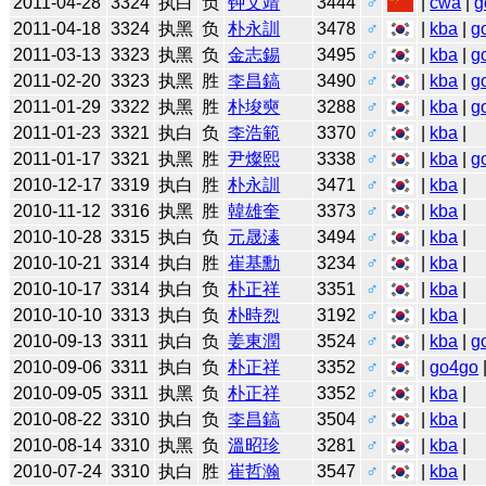
2011-04-28
3324
执白
负
钟文靖
3444
♂
|
cwa
|
g
2011-04-18
3324
执黑
负
朴永訓
3478
♂
|
kba
|
g
2011-03-13
3323
执黑
负
金志錫
3495
♂
|
kba
|
g
2011-02-20
3323
执黑
胜
李昌鎬
3490
♂
|
kba
|
g
2011-01-29
3322
执黑
胜
朴埈奭
3288
♂
|
kba
|
g
2011-01-23
3321
执白
负
李浩範
3370
♂
|
kba
|
2011-01-17
3321
执黑
胜
尹燦熙
3338
♂
|
kba
|
g
2010-12-17
3319
执白
胜
朴永訓
3471
♂
|
kba
|
2010-11-12
3316
执黑
胜
韓雄奎
3373
♂
|
kba
|
2010-10-28
3315
执白
负
元晟溱
3494
♂
|
kba
|
2010-10-21
3314
执白
胜
崔基勳
3234
♂
|
kba
|
2010-10-17
3314
执白
负
朴正祥
3351
♂
|
kba
|
2010-10-10
3313
执白
负
朴時烈
3192
♂
|
kba
|
2010-09-13
3311
执白
负
姜東潤
3524
♂
|
kba
|
g
2010-09-06
3311
执白
负
朴正祥
3352
♂
|
go4go
2010-09-05
3311
执黑
负
朴正祥
3352
♂
|
kba
|
2010-08-22
3310
执白
负
李昌鎬
3504
♂
|
kba
|
2010-08-14
3310
执黑
负
溫昭珍
3281
♂
|
kba
|
2010-07-24
3310
执白
胜
崔哲瀚
3547
♂
|
kba
|