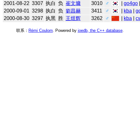
2001-08-22
3307
执白
负
崔文墉
3010
♂
|
go4go
2000-09-01
3298
执白
负
劉昌赫
3411
♂
|
kba
|
g
2000-08-30
3297
执黑
胜
王煜辉
3262
♂
|
kba
|
c
联系：
Rémi Coulom
. Powered by
joedb, the C++ database
.