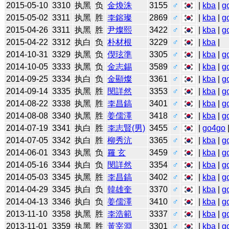
2015-05-10
3310
执黑
负
金煥洙
3155
♂
|
kba
|
g
2015-05-02
3311
执黑
胜
李鎔璨
2869
♂
|
kba
|
g
2015-04-26
3311
执黑
胜
尹燦熙
3422
♂
|
kba
|
g
2015-04-22
3312
执白
负
朴材根
3229
♂
|
kba
|
2014-10-31
3329
执黑
负
偰玹準
3305
♂
|
kba
|
g
2014-10-05
3333
执黑
负
金志錫
3589
♂
|
kba
|
g
2014-09-25
3334
执白
负
金顯燦
3361
♂
|
kba
|
g
2014-09-14
3335
执黑
胜
閔詳然
3353
♂
|
kba
|
g
2014-08-22
3338
执黑
胜
李昌鎬
3401
♂
|
kba
|
g
2014-08-08
3340
执黑
胜
姜儒澤
3418
♂
|
kba
|
g
2014-07-19
3341
执白
胜
李志賢(男)
3455
♂
|
go4go
2014-07-05
3342
执白
胜
柳秀沆
3365
♂
|
kba
|
g
2014-06-01
3343
执黑
负
羅 玄
3459
♂
|
kba
|
g
2014-05-16
3344
执白
负
閔詳然
3354
♂
|
kba
|
g
2014-05-03
3345
执黑
胜
李昌鎬
3402
♂
|
kba
|
g
2014-04-29
3345
执白
负
韓雄奎
3370
♂
|
kba
|
g
2014-04-13
3346
执白
负
姜儒澤
3410
♂
|
kba
|
g
2013-11-10
3358
执黑
胜
李浩範
3337
♂
|
kba
|
g
2013-11-01
3359
执黑
胜
黃宰淵
3301
♂
|
kba
|
g