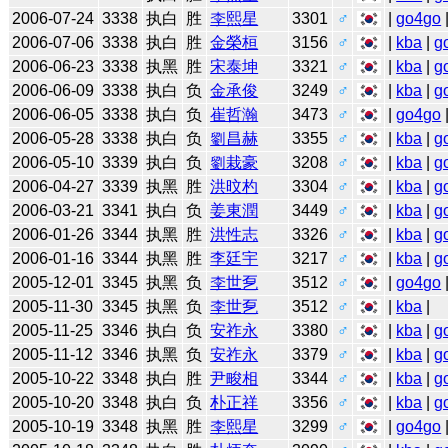
2006-07-24
3338
执白
胜
李熙星
3301
♂
|
go4go
2006-07-06
3338
执白
胜
金榮桓
3156
♂
|
kba
|
g
2006-06-23
3338
执黑
胜
宋泰坤
3321
♂
|
kba
|
g
2006-06-09
3338
执白
负
金承俊
3249
♂
|
kba
|
g
2006-06-05
3338
执白
负
崔哲瀚
3473
♂
|
go4go
2006-05-28
3338
执白
负
劉昌赫
3355
♂
|
kba
|
g
2006-05-10
3339
执白
负
劉栽豪
3208
♂
|
kba
|
g
2006-04-27
3339
执黑
胜
洪旼杓
3304
♂
|
kba
|
g
2006-03-21
3341
执白
负
姜東潤
3449
♂
|
kba
|
g
2006-01-26
3344
执黑
胜
洪性志
3326
♂
|
kba
|
g
2006-01-16
3344
执黑
胜
李廷宇
3217
♂
|
kba
|
g
2005-12-01
3345
执黑
负
李世乭
3512
♂
|
go4go
2005-11-30
3345
执黑
负
李世乭
3512
♂
|
kba
|
2005-11-25
3346
执白
负
安祚永
3380
♂
|
kba
|
g
2005-11-12
3346
执黑
负
安祚永
3379
♂
|
kba
|
g
2005-10-22
3348
执白
胜
尹畯相
3344
♂
|
kba
|
g
2005-10-20
3348
执白
负
朴正祥
3356
♂
|
kba
|
g
2005-10-19
3348
执黑
胜
李熙星
3299
♂
|
go4go