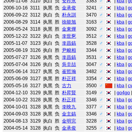
2006-11-08
3110
执白
负
安祚永
3383
♂
|
kba
|
g
2006-10-16
3111
执黑
负
金承俊
3241
♂
|
kba
|
g
2006-09-22
3112
执白
负
朴永訓
3470
♂
|
kba
|
g
2006-08-29
3114
执黑
胜
徐能旭
3163
♂
|
kba
|
g
2006-05-24
3118
执黑
胜
金東燁
3092
♂
|
kba
|
g
2005-12-22
3122
执白
负
李世乭
3512
♂
|
kba
|
g
2005-11-07
3123
执白
负
李昌鎬
3528
♂
|
kba
|
g
2005-08-19
3126
执白
胜
尹畯相
3344
♂
|
kba
|
g
2005-07-27
3126
执黑
负
李昌鎬
3531
♂
|
kba
|
g
2005-07-04
3126
执白
负
吳圭喆
3047
♂
|
kba
|
g
2005-06-14
3127
执黑
负
崔哲瀚
3482
♂
|
kba
|
g
2005-06-09
3127
执黑
胜
朴正祥
3354
♂
|
kba
|
g
2005-05-16
3127
执黑
负
古力
3500
♂
|
kba
|
c
2004-12-10
3129
执黑
胜
朴昇賢
3149
♂
|
go4go
2004-10-22
3128
执黑
负
朴正祥
3346
♂
|
kba
|
g
2004-10-01
3128
执黑
负
李映九
3377
♂
|
kba
|
g
2004-09-03
3128
执黑
负
金主鎬
3346
♂
|
kba
|
g
2004-08-13
3129
执白
胜
金明完
3228
♂
|
kba
|
g
2004-05-14
3128
执白
负
金承俊
3255
♂
|
kba
|
g