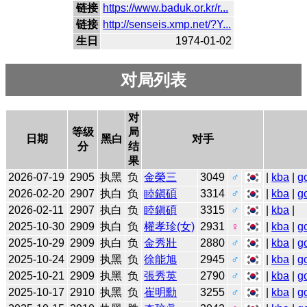
链接
https://www.baduk.or.kr/r...
链接
http://senseis.xmp.net/?Y...
生日
1974-01-02
对局列表
对
等级
局
日期
黑白
对手
分
结
果
2026-07-19
2905
执黑
负
金榮三
3049
♂
|
kba
|
g
2026-02-20
2907
执白
负
睦鎭碩
3314
♂
|
kba
|
g
2026-02-11
2907
执白
负
睦鎭碩
3315
♂
|
kba
|
2025-10-30
2909
执白
负
權孝珍(女)
2931
♀
|
kba
|
g
2025-10-29
2909
执白
负
金秀壯
2880
♂
|
kba
|
g
2025-10-24
2909
执黑
负
徐能旭
2945
♂
|
kba
|
g
2025-10-21
2909
执黑
负
張秀英
2790
♂
|
kba
|
g
2025-10-17
2910
执黑
负
崔明勳
3255
♂
|
kba
|
g