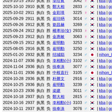
2025-10-15
2910
执黑
胜
李玟眞
3042
♀
|
kba
|
g
2025-10-10
2910
执黑
负
鄭大相
2833
♂
|
kba
|
g
2025-10-02
2911
执白
负
金彩瑛
3225
♀
|
kba
|
g
2025-09-29
2911
执黑
负
崔珪昞
3014
♂
|
kba
|
g
2025-09-26
2912
执黑
负
劉昌赫
3269
♂
|
kba
|
g
2025-09-24
2912
执白
胜
權孝珍(女)
2933
♀
|
kba
|
g
2025-09-23
2912
执白
胜
金惠敏
3063
♀
|
kba
|
g
2025-09-15
2912
执黑
负
崔明勳
3253
♂
|
kba
|
g
2025-08-05
2916
执黑
负
崔明勳
3250
♂
|
kba
|
g
2025-01-20
2932
执黑
胜
结城聪
3234
♂
|
nihon_k
2024-11-07
2936
执白
负
李相勳(小)
3102
♂
|
kba
|
g
2024-11-04
2936
执白
负
徐奉洙
3077
♂
|
kba
|
g
2024-11-01
2936
执白
胜
中根直行
3105
♂
|
nihon_k
2024-10-28
2936
执黑
胜
朴勝文
2916
♂
|
kba
|
g
2024-10-25
2936
执白
负
崔明勳
3239
♂
|
kba
|
g
2024-10-23
2936
执白
胜
梁建
3011
♂
|
kba
|
g
2024-10-18
2937
执白
负
鄭大相
2815
♂
|
kba
|
g
2024-10-16
2937
执黑
负
李相勳(小)
3103
♂
|
kba
|
g
2024-10-11
2937
执黑
负
徐奉洙
3076
♂
|
kba
|
g