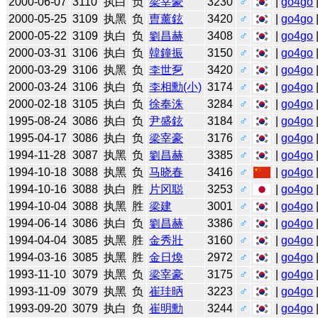
2000-06-07
3110
执白
负
梁宰豪
3230
♂
|
go4go
2000-05-25
3109
执黑
负
曺薰鉉
3420
♂
|
go4go
2000-05-22
3109
执白
负
劉昌赫
3408
♂
|
go4go
2000-03-31
3106
执白
负
韓鐘振
3150
♂
|
go4go
2000-03-29
3106
执黑
负
李世乭
3420
♂
|
go4go
2000-03-24
3106
执白
负
李相勳(小)
3174
♂
|
go4go
2000-02-18
3105
执白
负
徐奉洙
3284
♂
|
go4go
1995-08-24
3086
执白
负
尹盛鉉
3184
♂
|
go4go
1995-04-17
3086
执白
负
梁宰豪
3176
♂
|
go4go
1994-11-28
3087
执黑
负
劉昌赫
3385
♂
|
go4go
1994-10-18
3088
执黑
负
马晓春
3416
♂
|
go4go
1994-10-16
3088
执白
胜
片冈聪
3253
♂
|
go4go
1994-10-04
3088
执黑
胜
梁建
3001
♂
|
go4go
1994-06-14
3086
执白
负
劉昌赫
3386
♂
|
go4go
1994-04-04
3085
执黑
胜
金秀壯
3160
♂
|
go4go
1994-03-16
3085
执黑
胜
金日煥
2972
♂
|
go4go
1993-11-10
3079
执黑
负
梁宰豪
3175
♂
|
go4go
1993-11-09
3079
执黑
负
崔珪昞
3223
♂
|
go4go
1993-09-20
3079
执白
负
崔明勳
3244
♂
|
go4go