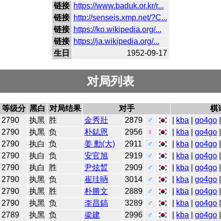
链接
https://www.baduk.or.kr/r...
链接
http://senseis.xmp.net/?C...
链接
https://ko.wikipedia.org/...
链接
https://ja.wikipedia.org/...
生日
1952-09-17
对局列表
等级分
黑白
对局结果
对手
棋
2790
执黑
胜
金秀壯
2879
♂
|
kba
|
go4go
2790
执黑
负
朴鋕恩
2956
♀
|
kba
|
go4go
2790
执白
负
姜 勳(大)
2911
♂
|
kba
|
go4go
2790
执白
负
安官旭
2919
♂
|
kba
|
go4go
2790
执白
胜
尹炫晳
2909
♂
|
kba
|
go4go
2790
执黑
负
崔珪昞
3014
♂
|
kba
|
go4go
2790
执黑
胜
朴勝文
2889
♂
|
kba
|
go4go
2790
执黑
负
李昌鎬
3289
♂
|
kba
|
go4go
2789
执黑
负
梁建
2996
♂
|
kba
|
go4go