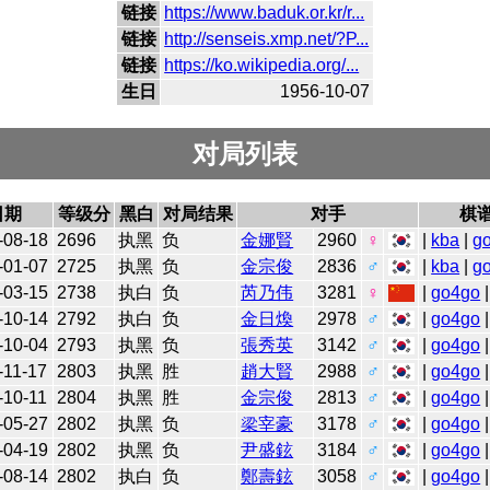
链接
https://www.baduk.or.kr/r...
链接
http://senseis.xmp.net/?P...
链接
https://ko.wikipedia.org/...
生日
1956-10-07
对局列表
日期
等级分
黑白
对局结果
对手
棋
-08-18
2696
执黑
负
金娜賢
2960
♀
|
kba
|
g
-01-07
2725
执黑
负
金宗俊
2836
♂
|
kba
|
g
-03-15
2738
执白
负
芮乃伟
3281
♀
|
go4go
|
-10-14
2792
执白
负
金日煥
2978
♂
|
go4go
|
-10-04
2793
执黑
负
張秀英
3142
♂
|
go4go
|
-11-17
2803
执黑
胜
趙大賢
2988
♂
|
go4go
|
-10-11
2804
执黑
胜
金宗俊
2813
♂
|
go4go
|
-05-27
2802
执黑
负
梁宰豪
3178
♂
|
go4go
|
-04-19
2802
执黑
负
尹盛鉉
3184
♂
|
go4go
|
-08-14
2802
执白
负
鄭壽鉉
3058
♂
|
go4go
|