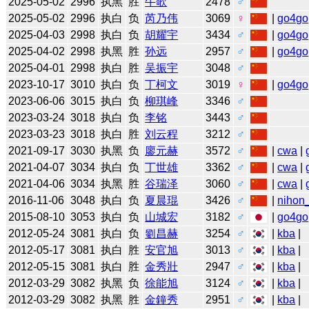
2025-05-02
2996
执黑
胜
牛歌
2478
♂
2025-05-02
2996
执白
负
芮乃伟
3069
♀
|
go4go
2025-04-03
2998
执白
负
胡耀宇
3434
♂
|
go4go
2025-04-02
2998
执黑
胜
孙远
2957
♂
|
go4go
2025-04-01
2998
执白
胜
吴振宇
3048
♂
2023-10-17
3010
执白
负
丁柯文
3019
♀
|
go4go
2023-06-06
3015
执白
负
柳琪峰
3346
♂
2023-03-24
3018
执白
负
李铭
3443
♂
2023-03-23
3018
执白
胜
刘云程
3212
♂
2021-09-17
3030
执黑
负
廖元赫
3572
♂
|
cwa
|
2021-04-07
3034
执白
负
丁世雄
3362
♂
|
cwa
|
2021-04-06
3034
执黑
胜
谷瑞泽
3060
♂
|
cwa
|
2016-11-06
3048
执白
负
夏晨琨
3426
♂
|
nihon_
2015-08-10
3053
执白
负
山城宏
3182
♂
|
go4go
2012-05-24
3081
执白
负
劉昌赫
3254
♂
|
kba
|
2012-05-17
3081
执白
胜
安官旭
3013
♂
|
kba
|
2012-05-15
3081
执白
胜
金秀壯
2947
♂
|
kba
|
2012-03-29
3082
执黑
负
徐能旭
3124
♂
|
kba
|
2012-03-29
3082
执黑
胜
金鐘秀
2951
♂
|
kba
|