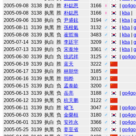
2005-09-08
3138
执白
胜
朴鋕恩
3166
♀
|
go4go
2005-09-08
3138
执黑
胜
朴鋕恩
3166
♀
|
kba
|
2005-09-06
3138
执白
负
尹盛鉉
3194
♂
|
kba
|
2005-08-11
3139
执黑
胜
孫根氣
3132
♂
|
kba
|
2005-08-08
3139
执黑
负
崔哲瀚
3483
♂
|
kba
|
2005-07-14
3139
执白
胜
李廷宇
3209
♂
|
kba
|
2005-07-13
3139
执白
负
宋泰坤
3361
♂
|
kba
|
2005-06-30
3139
执白
负
徐武祥
3125
♂
|
go4go
2005-06-19
3139
执白
胜
蓝天
3222
♂
2005-06-17
3139
执白
胜
林朝华
3185
♂
2005-06-16
3139
执黑
胜
韩晔
3013
♂
2005-06-15
3139
执白
负
孟泰龄
3200
♂
2005-06-13
3139
执黑
负
岳亮
3188
♂
|
go4go
2005-06-12
3139
执黑
负
杭天鹏
3122
♂
2005-06-11
3139
执白
胜
褚飞
3047
♂
|
go4go
2005-06-03
3139
执黑
负
金榮桓
3180
♂
|
go4go
2005-06-01
3139
执白
负
安祚永
3366
♂
|
go4go
2005-05-25
3139
执黑
负
姜至省
3202
♂
|
go4go