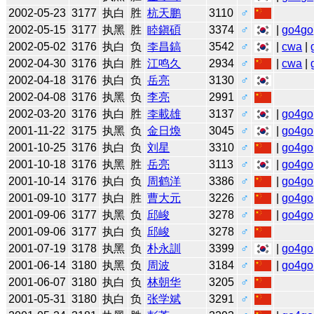
2002-05-23
3177
执白
胜
杭天鹏
3110
♂
2002-05-15
3177
执黑
胜
睦鎭碩
3374
♂
|
go4go
2002-05-02
3176
执白
负
李昌鎬
3542
♂
|
cwa
|
2002-04-30
3176
执白
胜
江鸣久
2934
♂
|
cwa
|
2002-04-18
3176
执白
负
岳亮
3130
♂
2002-04-08
3176
执黑
负
李亮
2991
♂
2002-03-20
3176
执白
胜
李載雄
3137
♂
|
go4go
2001-11-22
3175
执黑
负
金日煥
3045
♂
|
go4go
2001-10-25
3176
执白
负
刘星
3310
♂
|
go4go
2001-10-18
3176
执黑
胜
岳亮
3113
♂
|
go4go
2001-10-14
3176
执白
负
周鹤洋
3386
♂
|
go4go
2001-09-10
3177
执白
胜
曹大元
3226
♂
|
go4go
2001-09-06
3177
执黑
负
邱峻
3278
♂
|
go4go
2001-09-06
3177
执白
负
邱峻
3278
♂
2001-07-19
3178
执黑
负
朴永訓
3399
♂
|
go4go
2001-06-14
3180
执黑
负
周波
3184
♂
|
go4go
2001-06-07
3180
执白
负
林朝华
3205
♂
2001-05-31
3180
执白
负
张学斌
3291
♂