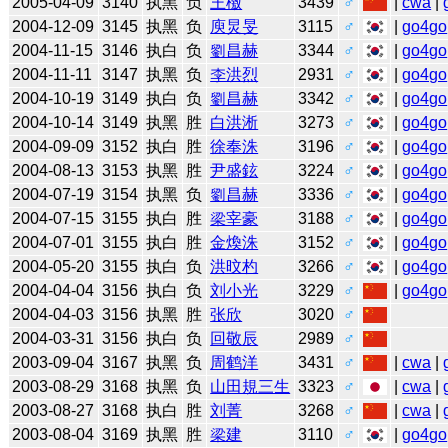
2005-04-09
3140
执黑
负
王檄
3439
♂
|
cwa
|
2004-12-09
3145
执黑
负
庾炅旻
3115
♂
|
go4go
2004-11-15
3146
执白
负
劉昌赫
3344
♂
|
go4go
2004-11-11
3147
执黑
负
李洪烈
2931
♂
|
go4go
2004-10-19
3149
执白
负
劉昌赫
3342
♂
|
go4go
2004-10-14
3149
执黑
胜
白洪淅
3273
♂
|
go4go
2004-09-09
3152
执白
胜
徐奉洙
3196
♂
|
go4go
2004-08-13
3153
执黑
胜
尹盛鉉
3224
♂
|
go4go
2004-07-19
3154
执黑
负
劉昌赫
3336
♂
|
go4go
2004-07-15
3155
执白
胜
梁宰豪
3188
♂
|
go4go
2004-07-01
3155
执白
胜
金煥洙
3152
♂
|
go4go
2004-05-20
3155
执白
负
洪旼杓
3266
♂
|
go4go
2004-04-04
3156
执白
负
刘小光
3229
♂
|
go4go
2004-04-03
3156
执黑
胜
张欣
3020
♂
2004-03-31
3156
执白
负
回敬辰
2989
♂
2003-09-04
3167
执黑
负
周鹤洋
3431
♂
|
cwa
|
2003-08-29
3168
执黑
负
山田規三生
3323
♂
|
cwa
|
2003-08-27
3168
执白
胜
刘菁
3268
♂
|
cwa
|
2003-08-04
3169
执黑
胜
梁建
3110
♂
|
go4go