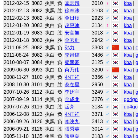
2012-02-15
3082
执黑
负
李瑟娥
3010
♀
|
kba
|
2012-02-13
3082
执黑
胜
徐奉洙
3103
♂
|
kba
|
2012-02-13
3082
执白
胜
金日煥
2923
♂
|
kba
|
2012-01-20
3083
执白
负
趙惠連
3134
♀
|
kba
|
2012-01-19
3083
执白
胜
安官旭
3018
♂
|
kba
|
2012-01-18
3083
执白
胜
金秀壯
2942
♂
|
kba
|
2011-08-25
3082
执黑
负
孙力
3303
♂
|
kba
|
2011-08-24
3082
执白
负
李昌鎬
3486
♂
|
kba
|
2010-08-07
3084
执白
负
梁宰豪
3125
♂
|
kba
|
2009-06-30
3093
执白
负
芮乃伟
3200
♀
|
kba
|
2008-11-27
3100
执黑
负
朴正祥
3366
♂
|
kba
|
2008-10-30
3101
执白
胜
兪在星
2950
|
kba
|
2007-10-26
3112
执白
负
李廷宇
3249
♂
|
kba
|
2007-09-19
3114
执黑
负
金成龙
3276
♂
|
go4go
2007-07-26
3116
执白
胜
岳亮
3184
♂
|
go4go
2006-12-08
3123
执白
负
朴正祥
3371
♂
|
kba
|
2006-09-26
3126
执黑
负
李映九
3413
♂
|
kba
|
2006-09-21
3126
执白
胜
張秀英
3014
♂
|
kba
|
2005-11-10
3135
执黑
负
陳東奎
3183
♂
|
kba
|