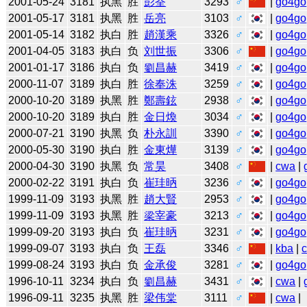
2001-05-24
3181
执黑
胜
彭荃
3293
♂
|
go4go
2001-05-17
3181
执黑
胜
岳亮
3103
♂
|
go4go
2001-05-14
3182
执白
胜
趙漢乘
3326
♂
|
go4go
2001-04-05
3183
执白
负
刘世振
3306
♂
|
go4go
2001-01-17
3186
执白
负
劉昌赫
3419
♂
|
go4go
2000-11-07
3189
执白
胜
徐奉洙
3259
♂
|
go4go
2000-10-20
3189
执黑
胜
鄭壽鉉
2938
♂
|
go4go
2000-10-20
3189
执白
胜
金日煥
3034
♂
|
go4go
2000-07-21
3190
执黑
负
朴永訓
3390
♂
|
go4go
2000-05-30
3190
执白
胜
金東燁
3139
♂
|
go4go
2000-04-30
3190
执黑
负
常昊
3408
♂
|
cwa
|
2000-02-22
3191
执白
负
崔珪昞
3236
♂
|
go4go
1999-11-09
3193
执黑
胜
趙大賢
2953
♂
|
go4go
1999-11-09
3193
执黑
胜
梁宰豪
3213
♂
|
go4go
1999-09-20
3193
执白
负
崔珪昞
3231
♂
|
go4go
1999-09-07
3193
执白
负
王磊
3346
♂
|
kba
|
1999-08-24
3193
执白
负
金承俊
3281
♂
|
go4go
1996-10-11
3234
执白
负
劉昌赫
3431
♂
|
cwa
|
1996-09-11
3235
执黑
胜
梁伟棠
3111
♂
|
cwa
|