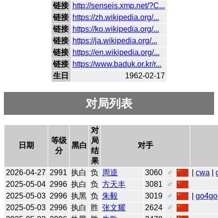
链接
http://senseis.xmp.net/?C...
链接
https://zh.wikipedia.org/...
链接
https://ko.wikipedia.org/...
链接
https://ja.wikipedia.org/...
链接
https://en.wikipedia.org/...
链接
https://www.baduk.or.kr/r...
生日
1962-02-17
对局列表
对
等级
局
日期
黑白
对手
分
结
果
2026-04-27
2991
执白
负
周逵
3060
♂
|
cwa
|
2025-05-04
2996
执白
负
方天丰
3081
♂
2025-05-03
2996
执黑
负
朱毅
3019
♂
|
go4go
2025-05-03
2996
执白
胜
张文耀
2624
♂