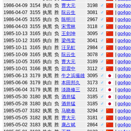
1986-04-09
3154
执白
负
曹大元
3198
♂
|
go4go
1986-04-07
3155
执黑
胜
阮云生
3081
♂
|
go4go
1986-04-05
3155
执白
负
陈明川
2967
♂
|
go4go
1986-04-03
3155
执黑
负
宋雪林
3118
♂
|
go4go
1985-10-13
3165
执白
负
王剑坤
3095
♂
|
go4go
1985-10-12
3165
执白
胜
梁伟棠
3041
♂
|
go4go
1985-10-11
3165
执白
胜
汪见虹
2984
♂
|
go4go
1985-10-09
3165
执黑
负
阮云生
3078
♂
|
go4go
1985-10-05
3165
执白
负
曹大元
3189
♂
|
go4go
1985-10-01
3166
执黑
负
邵震中
3112
♂
|
go4go
1985-06-13
3179
执黑
胜
牛之浜撮雄
3095
♂
|
go4go
1985-06-06
3179
执白
胜
本田邦久
3173
♂
|
go4go
1985-06-04
3179
执黑
胜
淡路修三
3221
♂
|
go4go
1985-05-30
3180
执黑
负
酒井猛
3185
♂
|
go4go
1985-05-28
3180
执白
负
酒井猛
3185
♂
|
go4go
1985-05-07
3182
执黑
负
马晓春
3294
♂
|
go4go
1985-05-05
3182
执黑
胜
曹大元
3181
♂
|
go4go
1985-05-02
3183
执黑
胜
康占斌
2864
♂
|
go4go