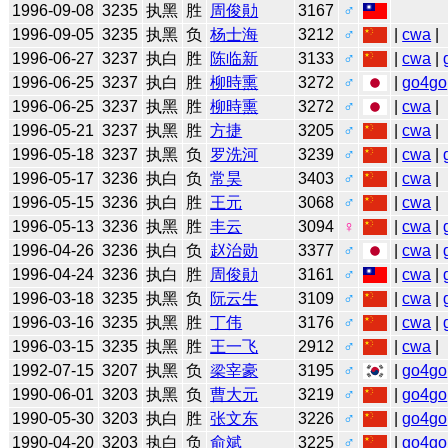
1996-09-08
3235
执黑
胜
周俊勛
3167
♂
1996-09-05
3235
执黑
负
杨士海
3212
♂
|
cwa
|
1996-06-27
3237
执白
胜
陈临新
3133
♂
|
cwa
|
1996-06-25
3237
执白
胜
柳時熏
3272
♂
|
go4go
1996-06-25
3237
执黑
胜
柳時熏
3272
♂
|
cwa
|
1996-05-21
3237
执黑
胜
方捷
3205
♂
|
cwa
|
1996-05-18
3237
执黑
负
罗洗河
3239
♂
|
cwa
|
1996-05-17
3236
执白
负
常昊
3403
♂
|
cwa
|
1996-05-15
3236
执白
胜
王元
3068
♂
|
cwa
|
1996-05-13
3236
执黑
胜
丰云
3094
♀
|
cwa
|
1996-04-26
3236
执白
负
赵治勋
3377
♂
|
cwa
|
1996-04-24
3236
执白
胜
周俊勛
3161
♂
|
cwa
|
1996-03-18
3235
执黑
负
阮云生
3109
♂
|
cwa
|
1996-03-16
3235
执黑
胜
丁伟
3176
♂
|
cwa
|
1996-03-15
3235
执黑
胜
王一飞
2912
♂
|
cwa
|
1992-07-15
3207
执黑
负
梁宰豪
3195
♂
|
go4go
1990-06-01
3203
执黑
负
曹大元
3219
♂
|
go4go
1990-05-30
3203
执白
胜
张文东
3226
♂
|
go4go
1990-04-20
3203
执白
负
俞斌
3225
♂
|
go4go