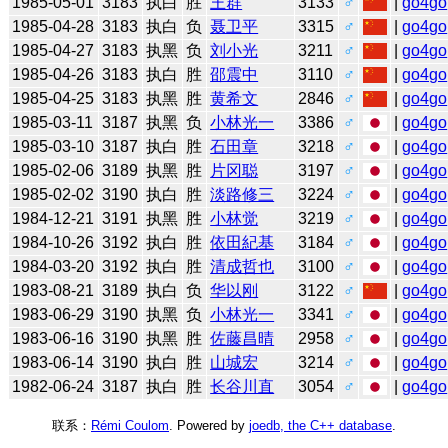
1985-05-01
3183
执白
胜
王群
3133
♂
|
go4go
1985-04-28
3183
执白
负
聂卫平
3315
♂
|
go4go
1985-04-27
3183
执黑
负
刘小光
3211
♂
|
go4go
1985-04-26
3183
执白
胜
邵震中
3110
♂
|
go4go
1985-04-25
3183
执黑
胜
黄希文
2846
♂
|
go4go
1985-03-11
3187
执黑
负
小林光一
3386
♂
|
go4go
1985-03-10
3187
执白
胜
石田章
3218
♂
|
go4go
1985-02-06
3189
执黑
胜
片冈聪
3197
♂
|
go4go
1985-02-02
3190
执白
胜
淡路修三
3224
♂
|
go4go
1984-12-21
3191
执黑
胜
小林觉
3219
♂
|
go4go
1984-10-26
3192
执白
胜
依田紀基
3184
♂
|
go4go
1984-03-20
3192
执白
胜
清成哲也
3100
♂
|
go4go
1983-08-21
3189
执白
负
华以刚
3122
♂
|
go4go
1983-06-29
3190
执黑
负
小林光一
3341
♂
|
go4go
1983-06-16
3190
执黑
胜
佐藤昌晴
2958
♂
|
go4go
1983-06-14
3190
执白
胜
山城宏
3214
♂
|
go4go
1982-06-24
3187
执白
胜
长谷川直
3054
♂
|
go4go
联系：
Rémi Coulom
. Powered by
joedb, the C++ database
.