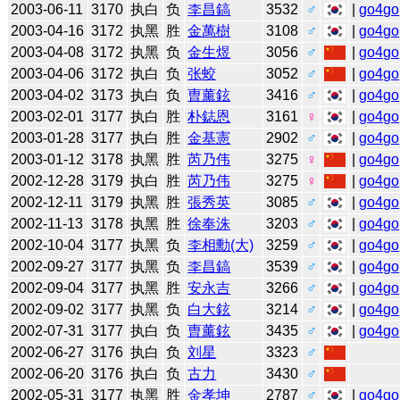
2003-06-11
3170
执白
负
李昌鎬
3532
♂
|
go4go
2003-04-16
3172
执黑
胜
金萬樹
3108
♂
|
go4go
2003-04-08
3172
执黑
负
金生煜
3056
♂
|
go4go
2003-04-06
3172
执白
负
张蛟
3052
♂
|
go4go
2003-04-02
3173
执白
负
曺薰鉉
3416
♂
|
go4go
2003-02-01
3177
执白
胜
朴鋕恩
3161
♀
|
go4go
2003-01-28
3177
执白
胜
金基憲
2902
♂
|
go4go
2003-01-12
3178
执黑
胜
芮乃伟
3275
♀
|
go4go
2002-12-28
3179
执白
胜
芮乃伟
3275
♀
|
go4go
2002-12-11
3179
执黑
胜
張秀英
3085
♂
|
go4go
2002-11-13
3178
执黑
胜
徐奉洙
3203
♂
|
go4go
2002-10-04
3177
执黑
负
李相勳(大)
3259
♂
|
go4go
2002-09-27
3177
执黑
负
李昌鎬
3539
♂
|
go4go
2002-09-04
3177
执黑
胜
安永吉
3266
♂
|
go4go
2002-09-02
3177
执黑
负
白大鉉
3214
♂
|
go4go
2002-07-31
3177
执白
负
曺薰鉉
3435
♂
|
go4go
2002-06-27
3176
执白
负
刘星
3323
♂
2002-06-20
3176
执白
负
古力
3430
♂
2002-05-31
3177
执黑
胜
金孝坤
2787
♂
|
go4go