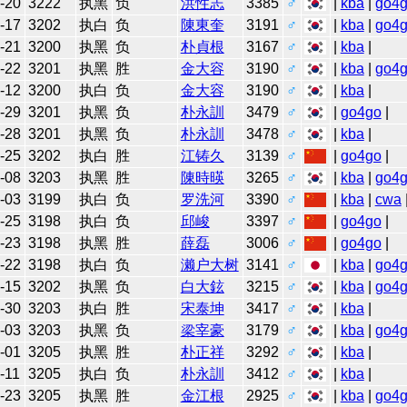
-20
3222
执黑
负
洪性志
3385
♂
|
kba
|
go4
-17
3202
执白
负
陳東奎
3191
♂
|
kba
|
go4
-21
3200
执黑
负
朴貞根
3167
♂
|
kba
|
-22
3201
执黑
胜
金大容
3190
♂
|
kba
|
go4
-12
3200
执白
负
金大容
3190
♂
|
kba
|
-29
3201
执黑
负
朴永訓
3479
♂
|
go4go
|
-28
3201
执黑
负
朴永訓
3478
♂
|
kba
|
-25
3202
执白
胜
江铸久
3139
♂
|
go4go
|
-08
3203
执黑
胜
陳時暎
3265
♂
|
kba
|
go4
-03
3199
执白
负
罗洗河
3390
♂
|
kba
|
cwa
-25
3198
执白
负
邱峻
3397
♂
|
go4go
|
-23
3198
执黑
胜
薛磊
3006
♂
|
go4go
|
-22
3198
执白
负
濑户大树
3141
♂
|
kba
|
go4
-15
3202
执黑
负
白大鉉
3215
♂
|
kba
|
go4
-30
3203
执白
胜
宋泰坤
3417
♂
|
kba
|
-03
3203
执黑
负
梁宰豪
3179
♂
|
kba
|
go4
-01
3205
执黑
胜
朴正祥
3292
♂
|
kba
|
-11
3205
执白
负
朴永訓
3412
♂
|
kba
|
-23
3205
执黑
胜
金江根
2925
♂
|
kba
|
go4