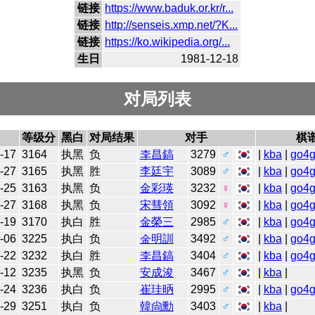
链接
https://www.baduk.or.kr/r...
链接
http://senseis.xmp.net/?K...
链接
https://ko.wikipedia.org/...
生日
1981-12-18
对局列表
等级分
黑白
对局结果
对手
棋
-17
3164
执黑
负
李昌鎬
3279
♂
|
kba
|
go4
-27
3165
执黑
胜
李廷宇
3089
♂
|
kba
|
go4
-25
3163
执黑
负
金彩瑛
3232
♀
|
kba
|
go4
-27
3168
执黑
负
宋彗領
3092
♀
|
kba
|
go4
-19
3170
执白
胜
金榮三
2985
♂
|
kba
|
go4
-06
3225
执白
负
金明訓
3492
♂
|
kba
|
go4
-22
3232
执白
胜
李昌鎬
3404
♂
|
kba
|
go4
-12
3235
执黑
负
安成浚
3467
♂
|
kba
|
-24
3236
执白
负
崔珪昞
2995
♂
|
kba
|
go4
-29
3251
执白
负
韓尙勳
3403
♂
|
kba
|