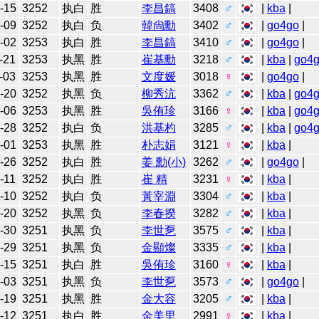
-15
3252
执白
胜
李昌鎬
3408
♂
|
kba
|
-09
3252
执白
负
韓尙勳
3402
♂
|
go4go
|
-02
3253
执白
胜
李昌鎬
3410
♂
|
go4go
|
-21
3253
执黑
胜
崔基勳
3218
♂
|
kba
|
go4
-03
3253
执黑
胜
文度媛
3018
♀
|
go4go
|
-20
3252
执黑
负
柳秀沆
3362
♂
|
kba
|
go4
-06
3253
执黑
胜
吳侑珍
3166
♀
|
kba
|
go4
-28
3252
执白
负
洪基杓
3285
♂
|
kba
|
go4
-01
3253
执黑
胜
朴志娟
3121
♀
|
kba
|
-26
3252
执白
胜
姜 勳(小)
3262
♂
|
go4go
|
-11
3252
执白
胜
崔 精
3231
♀
|
kba
|
-10
3252
执白
负
黃宰淵
3304
♂
|
kba
|
-20
3252
执黑
负
李春揆
3282
♂
|
kba
|
-30
3251
执黑
负
李世乭
3575
♂
|
kba
|
-29
3251
执黑
负
金顯燦
3335
♂
|
kba
|
-15
3251
执白
胜
吳侑珍
3160
♀
|
kba
|
-03
3251
执黑
负
李世乭
3573
♂
|
go4go
|
-19
3251
执黑
胜
金大容
3205
♂
|
kba
|
-12
3251
执白
胜
金美里
2991
♀
|
kba
|