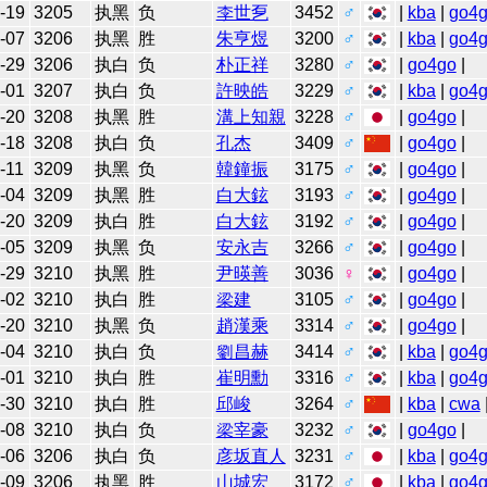
-19
3205
执黑
负
李世乭
3452
♂
|
kba
|
go4
-07
3206
执黑
胜
朱亨煜
3200
♂
|
kba
|
go4
-29
3206
执白
负
朴正祥
3280
♂
|
go4go
|
-01
3207
执白
负
許映皓
3229
♂
|
kba
|
go4
-20
3208
执黑
胜
溝上知親
3228
♂
|
go4go
|
-18
3208
执白
负
孔杰
3409
♂
|
go4go
|
-11
3209
执黑
负
韓鐘振
3175
♂
|
go4go
|
-04
3209
执黑
胜
白大鉉
3193
♂
|
go4go
|
-20
3209
执白
胜
白大鉉
3192
♂
|
go4go
|
-05
3209
执黑
负
安永吉
3266
♂
|
go4go
|
-29
3210
执黑
胜
尹暎善
3036
♀
|
go4go
|
-02
3210
执白
胜
梁建
3105
♂
|
go4go
|
-20
3210
执黑
负
趙漢乘
3314
♂
|
go4go
|
-04
3210
执白
负
劉昌赫
3414
♂
|
kba
|
go4
-01
3210
执白
胜
崔明勳
3316
♂
|
kba
|
go4
-30
3210
执白
胜
邱峻
3264
♂
|
kba
|
cwa
-08
3210
执白
负
梁宰豪
3232
♂
|
go4go
|
-06
3206
执白
负
彦坂直人
3231
♂
|
kba
|
go4
-09
3206
执黑
胜
山城宏
3172
♂
|
kba
|
go4